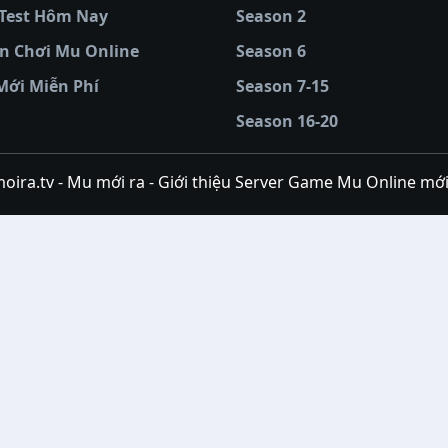
|
trực tiếp bóng đá cakhiatv
|
trực tiếp bóng đá socoli
Test Hôm Nay
Season 2
hatvip
|
socolive
|
Kubet88
|
open 88
|
tài xỉ
n Chơi Mu Online
Season 6
win
|
rikvip
|
nhà cái uy tín
|
kèo nhà
ới Miễn Phí
Season 7-15
|
bin88
|
https://hitclub.miami/
|
Xoilac
|
hit
ceo
|
trang chủ
Season 16-20
|
https://11winn.net/
|
https://789win.ru.com/
|
ira.tv - Mu mới ra - Giới thiệu Server Game Mu Online mớ
Red88
|
789club
|
Sao789
|
Topbet
|
Sc88
|
win
|
hit club
|
Kingfun
|
game bài đổi thưởng
cuoc
|
https://lv88.space/
|
NK88
|
tài xỉu online
T
|
tài xỉu md5
|
sunwin79.net
|
SONCLUB
|
W
://123b.org.im/
|
hay88
|
socolive
|
https://68gb
 Com
|
tỷ lệ kèo
|
keo nha cai
|
go 88
|
sun wi
iếp bóng đá hôm nay
|
ca khia
|
789bet
|
MB66
|
rik bet
|
rik bet
|
rik bet
|
gem 88
|
gem
et
|
kèo nhà cái 5
|
789BET
|
kèo nhà cái 5
|
1
sumclub
|
78win
|
go789
|
79win
|
Iwin68