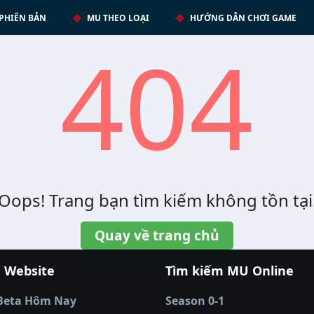
PHIÊN BẢN
MU THEO LOẠI
HƯỚNG DẪN CHƠI GAME
404
Oops! Trang bạn tìm kiếm không tồn tại
Quay về trang chủ
 Website
Tìm kiếm MU Online
cá đổi thưởng
|
Xôi Lạc TV
|
789club
|
789club
á banh Thapcamtv
|
RR88
|
xem bóng đá
|
xem b
Beta Hôm Nay
Season 0-1
 bóng đá trực tiếp
|
colatv trực tiếp bóng đá
|
cola