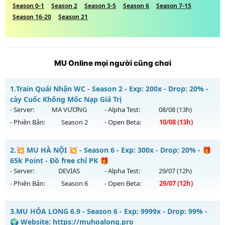
Season 0-1
Season 2
Season 3-5
Season 6
Season 7-15
Season 16-20
Season 21
MU Online mọi người cũng chơi
1.
Train Quái Nhận WC - Season 2 - Exp: 200x - Drop: 20% -
cày Cuốc Không Mốc Nạp Giá Trị
- Server:
MA VƯƠNG
- Alpha Test:
08/08
(13h)
- Phiên Bản:
Season 2
- Open Beta:
10/08
(13h)
Train Quái Nhận WC - cày Cuốc Không Mốc Nạp Giá Trị
2.
💥 MU HÀ NỘI 💥 - Season 6 - Exp: 300x - Drop: 20% - 🎁
Mu mới ra tháng 08 2026 - Mở máy chủ
MA VƯƠNG
vào
65k Point - Đồ free chỉ PK 🎁
13h ngày 10/08/2626
- Server:
DEVIAS
- Alpha Test:
29/07
(12h)
- Phiên Bản:
Season 6
- Open Beta:
29/07
(12h)
Exp: 200x - Drop: 20%
Kiểu reset: Reset In Game
💥 MU HÀ NỘI 💥 - 🎁 65k Point - Đồ free chỉ PK 🎁
3.
MU HỎA LONG 6.9 - Season 6 - Exp: 9999x - Drop: 99% -
Thể loại: Mu Nguyên bản Webzen
Mu mới ra tháng 07 2026 - Mở máy chủ
DEVIAS
vào 12h
🌍 Website: https://muhoalong.pro