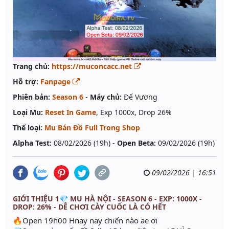
Trang chủ:
https://muconcacc.net
Hỗ trợ:
Fanpage
Phiên bản:
Season 6
-
Máy chủ:
Đế Vương
Loại Mu:
Reset In Game
, Exp 1000x, Drop 26%
Thể loại:
Mu Bán Đồ Full Trong Shop
Alpha Test:
08/02/2026 (19h) -
Open Beta:
09/02/2026 (19h)
09/02/2026 | 16:51
GIỚI THIỆU 1💎 MU HÀ NỘI - SEASON 6 - EXP: 1000X -
DROP: 26% - DỄ CHƠI CÀY CUỐC LÀ CÓ HẾT
🔥Open 19h00 Hnay nay chiến nào ae ơi