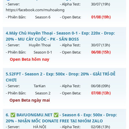
Antihack: GameGuard
ngày 29/07/2626
- Server:
- Alpha Test:
30/07
(19h)
https://facebook.com/muhoalong
Exp: 300x - Drop: 20%
- Phiên Bản:
Season 6
- Open Beta:
01/08
(19h)
Kiểu reset: Reset In Game
Thể loại: Mu Custom thêm đồ mới
MU HỎA LONG 6.9 - 🌍 Website: https://muhoalong.pro
4.
Máy Chủ Huyền Thoại - Season 0-1 - Exp: 220x - Drop:
Antihack: BDCAM
Mu mới ra tháng 08 2026 - Mở máy chủ
20% - MU CÀY CUÔC - PK - SĂN BOSS
https://facebook.com/muhoalong
vào 19h ngày
- Server:
Huyền Thoại
- Alpha Test:
30/07
(13h)
01/08/2626
- Phiên Bản:
Season 0-1
- Open Beta:
06/08
(15h)
Exp: 9999x - Drop: 99%
Open Beta hôm nay
Kiểu reset: Non Reset
Máy Chủ Huyền Thoại - MU CÀY CUÔC - PK - SĂN BOSS
5.
S2FPT - Season 2 - Exp: 500x - Drop: 20% - GIẢI TRÍ-DỄ
Thể loại: Mu Nguyên bản Webzen
Mu mới ra tháng 08 2026 - Mở máy chủ
Huyền Thoại
vào
CHƠI
Antihack: XShield
15h ngày 06/08/2626
- Server:
TarKan
- Alpha Test:
06/08
(09h)
- Phiên Bản:
Season 2
- Open Beta:
07/08
(13h)
Exp: 220x - Drop: 20%
Open Beta ngày mai
Kiểu reset: Reset In Game
Thể loại: Mu Nguyên bản Webzen
S2FPT - GIẢI TRÍ-DỄ CHƠI
6.
✅ BAVUONGMU.NET ✅ - Season 6 - Exp: 500x - Drop:
Antihack: IGMU.DEV
Mu mới ra tháng 08 2026 - Mở máy chủ
TarKan
vào 13h
20% - NHẬN MỐC DONATE FREE TẠI NHÓM ZALO
ngày 07/08/2626
- Server:
HÀ NỘI
- Alpha Test:
02/08
(13h)