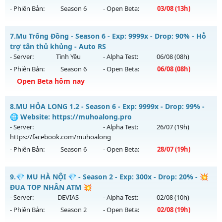
- Phiên Bản:
Season 6
- Open Beta:
03/08
(13h)
Exp: 500x - Drop: 20%
Kiểu reset: Reset In Game
✅ BAVUONGMU.NET ✅ - NHẬN MỐC DONATE FREE TẠI
7.
Mu Trống Đồng - Season 6 - Exp: 9999x - Drop: 90% - Hỗ
Thể loại: Mu Nguyên bản Webzen
NHÓM ZALO
trợ tân thủ khủng - Auto RS
Antihack: PRO
Mu mới ra tháng 08 2026 - Mở máy chủ
HÀ NỘI
vào 13h
- Server:
Tình Yêu
- Alpha Test:
06/08
(08h)
ngày 03/08/2626
- Phiên Bản:
Season 6
- Open Beta:
06/08
(08h)
Exp: 500x - Drop: 20%
Open Beta hôm nay
Kiểu reset: Reset In Game
Mu Trống Đồng - Hỗ trợ tân thủ khủng - Auto RS
8.
MU HỎA LONG 1.2 - Season 6 - Exp: 9999x - Drop: 99% -
Thể loại: Mu Nguyên bản Webzen
Mu mới ra tháng 08 2026 - Mở máy chủ
Tình Yêu
vào 08h
🌐 Website: https://muhoalong.pro
Antihack: FPS 60 PLUS - CHỐNG HACK 100%
ngày 06/08/2626
- Server:
- Alpha Test:
26/07
(19h)
https://facebook.com/muhoalong
Exp: 9999x - Drop: 90%
- Phiên Bản:
Season 6
- Open Beta:
28/07
(19h)
Kiểu reset: Reset In Game
Thể loại: Mu Nguyên bản Webzen
MU HỎA LONG 1.2 - 🌐 Website: https://muhoalong.pro
9.
💎 MU HÀ NỘI 💎 - Season 2 - Exp: 300x - Drop: 20% - 💥
Antihack: ICMPROTECT ✅ 🔴 ✨ ⚡️
Mu mới ra tháng 07 2026 - Mở máy chủ
ĐUA TOP NHÂN ATM 💥
https://facebook.com/muhoalong
vào 19h ngày
- Server:
DEVIAS
- Alpha Test:
02/08
(10h)
28/07/2626
- Phiên Bản:
Season 2
- Open Beta:
02/08
(19h)
Exp: 9999x - Drop: 99%