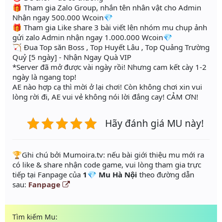
🎁 Tham gia Zalo Group, nhắn tên nhân vật cho Admin
Nhận ngay 500.000 Wcoin💎
🎁 Tham gia Like share 3 bài viết lên nhóm mu chụp ảnh
gửi zalo Admin nhận ngay 1.000.000 Wcoin💎
🏹 Đua Top săn Boss , Top Huyết Lâu , Top Quảng Trường
Quỷ [5 ngày] - Nhận Ngay Quà VIP
*Server đã mở được vài ngày rồi! Nhưng cam kết cày 1-2
ngày là ngang top!
AE nào hợp cạ thì mời ở lại chơi! Còn không chơi xin vui
lòng rời đi, AE vui vẻ không nói lời đắng cay! CẢM ƠN!
Hãy đánh giá MU này!
️🏆Ghi chú bởi Mumoira.tv: nếu bài giới thiệu mu mới ra
có like & share nhận code game, vui lòng tham gia trực
tiếp tại Fanpage của
1💎 Mu Hà Nội
theo đường dẫn
sau:
Fanpage
Tìm kiếm Mu: