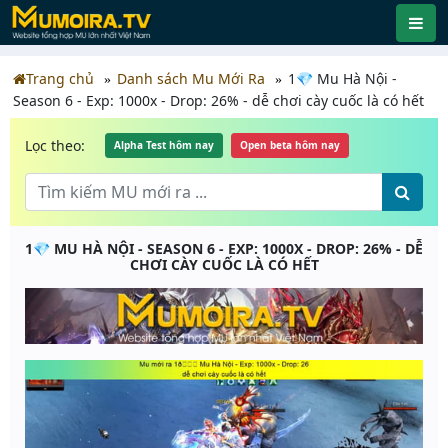
Trang chủ
Danh sách Mu Mới Ra
1💎 Mu Hà Nội -
Season 6 - Exp: 1000x - Drop: 26% - dễ chơi cày cuốc là có hết
Lọc theo:
Alpha Test hôm nay
Open beta hôm nay
1💎 MU HÀ NỘI - SEASON 6 - EXP: 1000X - DROP: 26% - DỄ
CHƠI CÀY CUỐC LÀ CÓ HẾT