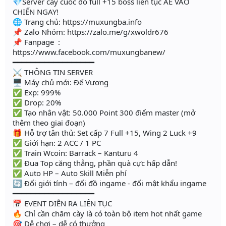
💎Server cày cuốc đồ full +15 boss liên tục AE VÀO
CHIẾN NGAY!
🌐 Trang chủ: https://muxungba.info
📌 Zalo Nhóm: https://zalo.me/g/xwoldr676
📌 Fanpage :
https://www.facebook.com/muxungbanew/
━━━━━━━━━━━━━━━━━━
⚔️ THÔNG TIN SERVER
🖥 Máy chủ mới: Đế Vương
✅ Exp: 999%
✅ Drop: 20%
✅ Tạo nhân vật: 50.000 Point 300 điểm master (mở
thêm theo giai đoạn)
🎁 Hỗ trợ tân thủ: Set cấp 7 Full +15, Wing 2 Luck +9
✅ Giới hạn: 2 ACC / 1 PC
✅ Train Wcoin: Barrack – Kanturu 4
✅ Đua Top căng thẳng, phần quà cực hấp dẫn!
✅ Auto HP – Auto Skill Miễn phí
🔄 Đổi giới tính – đổi đồ ingame - đổi mật khẩu ingame
━━━━━━━━━━━━━━━━━━
📅 EVENT DIỄN RA LIÊN TỤC
🔥 Chỉ cần chăm cày là có toàn bộ item hot nhất game
🎯 Dễ chơi – dễ có thưởng