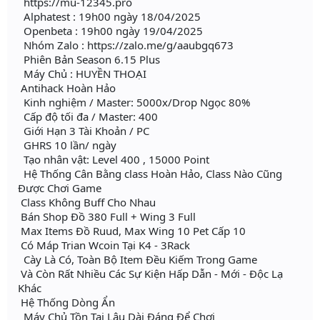
https://mu-12345.pro
Alphatest : 19h00 ngày 18/04/2025
Openbeta : 19h00 ngày 19/04/2025
Nhóm Zalo : https://zalo.me/g/aaubgq673
Phiên Bản Season 6.15 Plus
Máy Chủ : HUYỀN THOẠI
Antihack Hoàn Hảo
Kinh nghiệm / Master: 5000x/Drop Ngọc 80%
Cấp độ tối đa / Master: 400
Giới Hạn 3 Tài Khoản / PC
GHRS 10 lần/ ngày
Tạo nhân vật: Level 400 , 15000 Point
Hệ Thống Cân Bằng class Hoàn Hảo, Class Nào Cũng
Được Chơi Game
Class Không Buff Cho Nhau
Bán Shop Đồ 380 Full + Wing 3 Full
Max Items Đồ Ruud, Max Wing 10 Pet Cấp 10
Có Máp Trian Wcoin Tại K4 - 3Rack
Cày Là Có, Toàn Bộ Item Đều Kiếm Trong Game
Và Còn Rất Nhiều Các Sự Kiện Hấp Dẫn - Mới - Độc Lạ
Khác
Hệ Thống Dòng Ẩn
Máy Chủ Tồn Tại Lâu Dài Đáng Để Chơi