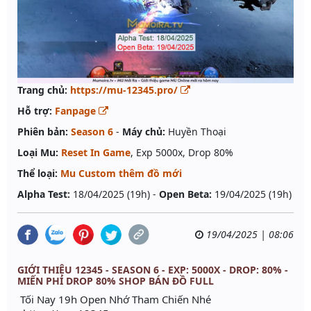
Trang chủ:
https://mu-12345.pro/
Hỗ trợ:
Fanpage
Phiên bản:
Season 6
-
Máy chủ:
Huyền Thoại
Loại Mu:
Reset In Game
, Exp 5000x, Drop 80%
Thể loại:
Mu Custom thêm đồ mới
Alpha Test:
18/04/2025 (19h) -
Open Beta:
19/04/2025 (19h)
19/04/2025 | 08:06
GIỚI THIỆU 12345 - SEASON 6 - EXP: 5000X - DROP: 80% -
MIẾN PHÍ DROP 80% SHOP BÁN ĐỒ FULL
Tối Nay 19h Open Nhớ Tham Chiến Nhé