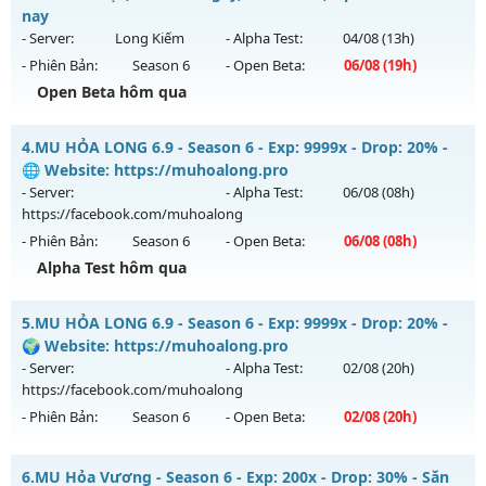
19h ngày 09/08/2626
nay
- Server:
Long Kiếm
- Alpha Test:
04/08
(13h)
Exp: 500x - Drop: 20%
- Phiên Bản:
Season 6
- Open Beta:
06/08
(19h)
Kiểu reset: Reset In Game
Open Beta hôm qua
Thể loại: Mu Nguyên bản Webzen
📌Mu Long Kiếm 19:00 - Boss liên tục, event cả ngày, vào là
Antihack: Antihack chạy bằng cơm
4.
MU HỎA LONG 6.9 - Season 6 - Exp: 9999x - Drop: 20% -
mê , Open 19:00 hôm nay
🌐 Website: https://muhoalong.pro
Mu mới ra tháng 08 2026 - Mở máy chủ
Long Kiếm
vào 19h
- Server:
- Alpha Test:
06/08
(08h)
ngày 06/08/2626
https://facebook.com/muhoalong
- Phiên Bản:
Season 6
- Open Beta:
06/08
(08h)
Exp: 500x - Drop: 25%
Alpha Test hôm qua
Kiểu reset: Reset In Game
Thể loại: Mu Nguyên bản Webzen
MU HỎA LONG 6.9 - 🌐 Website: https://muhoalong.pro
5.
MU HỎA LONG 6.9 - Season 6 - Exp: 9999x - Drop: 20% -
Antihack: VIP SHIELD
Mu mới ra tháng 08 2026 - Mở máy chủ
🌍 Website: https://muhoalong.pro
https://facebook.com/muhoalong
vào 08h ngày
- Server:
- Alpha Test:
02/08
(20h)
06/08/2626
https://facebook.com/muhoalong
- Phiên Bản:
Season 6
- Open Beta:
02/08
(20h)
Exp: 9999x - Drop: 20%
Kiểu reset: Non Reset
MU HỎA LONG 6.9 - 🌍 Website: https://muhoalong.pro
6.
MU Hỏa Vương - Season 6 - Exp: 200x - Drop: 30% - Săn
Thể loại: Mu Nguyên bản Webzen