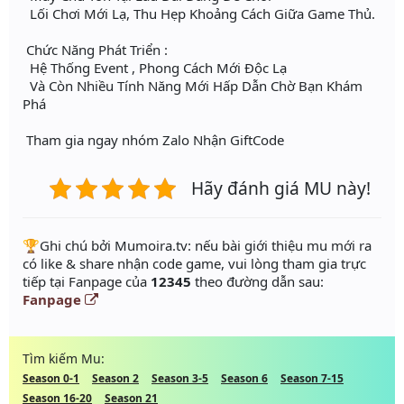
Lối Chơi Mới Lạ, Thu Hẹp Khoảng Cách Giữa Game Thủ.
Chức Năng Phát Triển :
Hệ Thống Event , Phong Cách Mới Độc Lạ
Và Còn Nhiều Tính Năng Mới Hấp Dẫn Chờ Bạn Khám
Phá
Tham gia ngay nhóm Zalo Nhận GiftCode
Hãy đánh giá MU này!
️🏆Ghi chú bởi Mumoira.tv: nếu bài giới thiệu mu mới ra
có like & share nhận code game, vui lòng tham gia trực
tiếp tại Fanpage của
12345
theo đường dẫn sau:
Fanpage
Tìm kiếm Mu:
Season 0-1
Season 2
Season 3-5
Season 6
Season 7-15
Season 16-20
Season 21