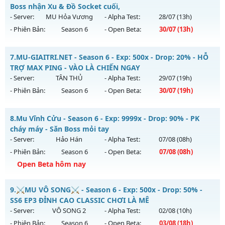
Mu mới ra tháng 08 2026 - Mở máy chủ
Boss nhận Xu & Đồ Socket cuối,
Antihack: XShield
https://facebook.com/muhoalong
vào 20h ngày
- Server:
MU Hỏa Vương
- Alpha Test:
28/07
(13h)
02/08/2626
- Phiên Bản:
Season 6
- Open Beta:
30/07
(13h)
Exp: 9999x - Drop: 20%
MU Hỏa Vương - Săn Boss nhận Xu & Đồ Socket cuối,
Kiểu reset: Non Reset
7.
MU-GIAITRI.NET - Season 6 - Exp: 500x - Drop: 20% - HỖ
Mu mới ra tháng 07 2026 - Mở máy chủ
MU Hỏa Vương
vào
TRỢ MAX PING - VÀO LÀ CHIẾN NGAY
Thể loại: Mu Nguyên bản Webzen
13h ngày 30/07/2626
- Server:
TÂN THỦ
- Alpha Test:
29/07
(19h)
Antihack: XShield
- Phiên Bản:
Season 6
- Open Beta:
30/07
(19h)
Exp: 200x - Drop: 30%
Kiểu reset: Reset In Game
MU-GIAITRI.NET - HỖ TRỢ MAX PING - VÀO LÀ CHIẾN NGAY
8.
Mu Vĩnh Cửu - Season 6 - Exp: 9999x - Drop: 90% - PK
Thể loại: Mu Nguyên bản Webzen
Mu mới ra tháng 07 2026 - Mở máy chủ
TÂN THỦ
vào 19h
cháy máy - Săn Boss mỏi tay
Antihack: VietGuard
ngày 30/07/2626
- Server:
Hảo Hán
- Alpha Test:
07/08
(08h)
- Phiên Bản:
Season 6
- Open Beta:
07/08
(08h)
Exp: 500x - Drop: 20%
Open Beta hôm nay
Kiểu reset: Reset In Game
Thể loại: Mu Nguyên bản Webzen
Mu Vĩnh Cửu - PK cháy máy - Săn Boss mỏi tay
9.
⚔️MU VÔ SONG⚔️ - Season 6 - Exp: 500x - Drop: 50% -
Antihack: FPS 60 - CHỐNG HACK 100%
Mu mới ra tháng 08 2026 - Mở máy chủ
Hảo Hán
vào 08h
SS6 EP3 ĐỈNH CAO CLASSIC CHƠI LÀ MÊ
ngày 07/08/2626
- Server:
VÔ SONG 2
- Alpha Test:
02/08
(10h)
- Phiên Bản:
Season 6
- Open Beta:
03/08
(18h)
Exp: 9999x - Drop: 90%