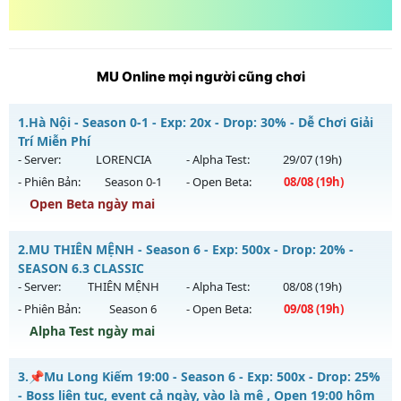
MU Online mọi người cũng chơi
1.
Hà Nội - Season 0-1 - Exp: 20x - Drop: 30% - Dễ Chơi Giải
Trí Miễn Phí
- Server:
LORENCIA
- Alpha Test:
29/07
(19h)
- Phiên Bản:
Season 0-1
- Open Beta:
08/08
(19h)
Open Beta ngày mai
Hà Nội - Dễ Chơi Giải Trí Miễn Phí
2.
MU THIÊN MỆNH - Season 6 - Exp: 500x - Drop: 20% -
Mu mới ra tháng 08 2026 - Mở máy chủ
LORENCIA
vào 19h
SEASON 6.3 CLASSIC
ngày 08/08/2626
- Server:
THIÊN MỆNH
- Alpha Test:
08/08
(19h)
- Phiên Bản:
Season 6
- Open Beta:
09/08
(19h)
Exp: 20x - Drop: 30%
Alpha Test ngày mai
Kiểu reset: Reset In Game
Thể loại: Mu Nguyên bản Webzen
MU THIÊN MỆNH - SEASON 6.3 CLASSIC
3.
📌Mu Long Kiếm 19:00 - Season 6 - Exp: 500x - Drop: 25%
Antihack: gold
Mu mới ra tháng 08 2026 - Mở máy chủ
THIÊN MỆNH
vào
- Boss liên tục, event cả ngày, vào là mê , Open 19:00 hôm