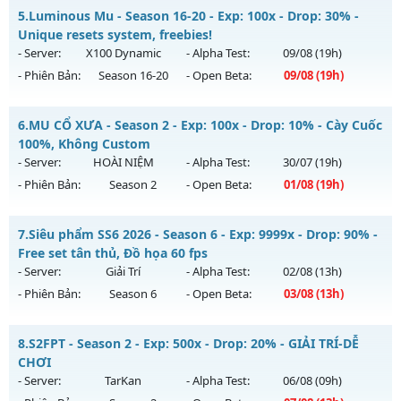
Mu Thiên Sứ - Tối đa item 380 full thần và wing 3
5.
Luminous Mu - Season 16-20 - Exp: 100x - Drop: 30% -
Thể loại: Mu Nguyên bản Webzen
Mu mới ra tháng 08 2026 - Mở máy chủ
DRAGON
vào 10h
Unique resets system, freebies!
Antihack: XShield
ngày 09/08/2626
- Server:
X100 Dynamic
- Alpha Test:
09/08
(19h)
- Phiên Bản:
Season 16-20
- Open Beta:
09/08
(19h)
Exp: 2000x - Drop: 100%
Kiểu reset: Reset In Game
Luminous Mu - Unique resets system, freebies!
6.
MU CỔ XƯA - Season 2 - Exp: 100x - Drop: 10% - Cày Cuốc
Thể loại: Mu Nguyên bản Webzen
Mu mới ra tháng 08 2026 - Mở máy chủ
X100 Dynamic
vào
100%, Không Custom
Antihack: sharkguard
19h ngày 09/08/2626
- Server:
HOÀI NIỆM
- Alpha Test:
30/07
(19h)
- Phiên Bản:
Season 2
- Open Beta:
01/08
(19h)
Exp: 100x - Drop: 30%
Kiểu reset: Reset In Game
MU CỔ XƯA - Cày Cuốc 100%, Không Custom
7.
Siêu phẩm SS6 2026 - Season 6 - Exp: 9999x - Drop: 90% -
Thể loại: Mu Nguyên bản Webzen
Mu mới ra tháng 08 2026 - Mở máy chủ
HOÀI NIỆM
vào 19h
Free set tân thủ, Đồ họa 60 fps
Antihack: Yes
ngày 01/08/2626
- Server:
Giải Trí
- Alpha Test:
02/08
(13h)
- Phiên Bản:
Season 6
- Open Beta:
03/08
(13h)
Exp: 100x - Drop: 10%
Kiểu reset: Reset In Game
Siêu phẩm SS6 2026 - Free set tân thủ, Đồ họa 60 fps
8.
S2FPT - Season 2 - Exp: 500x - Drop: 20% - GIẢI TRÍ-DỄ
Thể loại: Mu Nguyên bản Webzen
Mu mới ra tháng 08 2026 - Mở máy chủ
Giải Trí
vào 13h
CHƠI
Antihack: Phiên bản mới nhất
ngày 03/08/2626
- Server:
TarKan
- Alpha Test:
06/08
(09h)