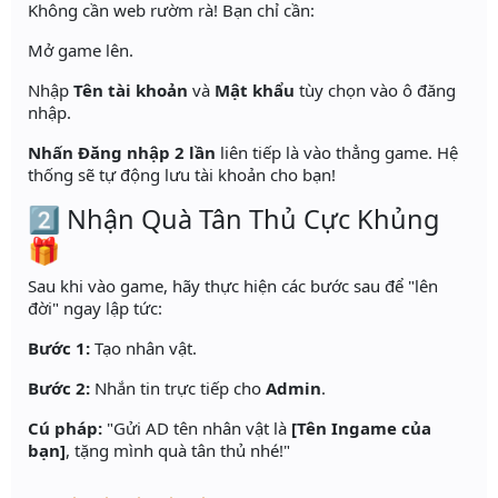
Không cần web rườm rà! Bạn chỉ cần:
Mở game lên.
Nhập
Tên tài khoản
và
Mật khẩu
tùy chọn vào ô đăng
nhập.
Nhấn Đăng nhập 2 lần
liên tiếp là vào thẳng game. Hệ
thống sẽ tự động lưu tài khoản cho bạn!
2️⃣ Nhận Quà Tân Thủ Cực Khủng
🎁
Sau khi vào game, hãy thực hiện các bước sau để "lên
đời" ngay lập tức:
Bước 1:
Tạo nhân vật.
Bước 2:
Nhắn tin trực tiếp cho
Admin
.
Cú pháp:
"Gửi AD tên nhân vật là
[Tên Ingame của
bạn]
, tặng mình quà tân thủ nhé!"