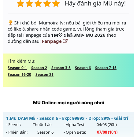
Hãy đánh giá MU này!
️🏆Ghi chú bởi Mumoira.tv: nếu bài giới thiệu mu mới ra
có like & share nhận code game, vui lòng tham gia trực
tiếp tại Fanpage của
1M♡ 9k⎙ 3M⌲ MU 2026
theo
đường dẫn sau:
Fanpage
Tìm kiếm Mu:
Season 0-1
Season 2
Season 3-5
Season 6
Season 7-15
Season 16-20
Season 21
MU Online mọi người cũng chơi
1.
Mu ĐAM MÊ - Season 6 - Exp: 9999x - Drop: 89% - Giải trí
- Server:
Thuốc Lào
- Alpha Test:
04/08
(20h)
- Phiên Bản:
Season 6
- Open Beta:
07/08
(10h)