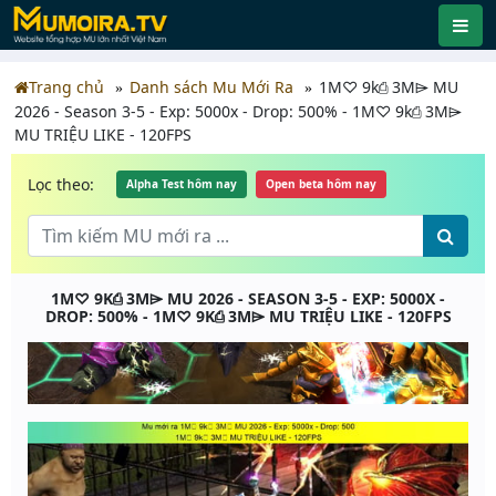
Trang chủ
Danh sách Mu Mới Ra
1M♡ 9k⎙ 3M⌲ MU
2026 - Season 3-5 - Exp: 5000x - Drop: 500% - 1M♡ 9k⎙ 3M⌲
MU TRIỆU LIKE - 120FPS
Lọc theo:
Alpha Test hôm nay
Open beta hôm nay
1M♡ 9K⎙ 3M⌲ MU 2026 - SEASON 3-5 - EXP: 5000X -
DROP: 500% - 1M♡ 9K⎙ 3M⌲ MU TRIỆU LIKE - 120FPS