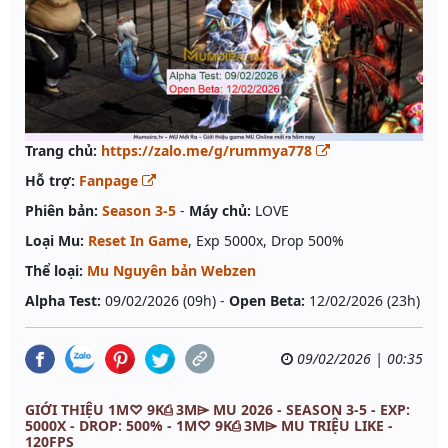
Trang chủ:
https://zalo.me/g/rummya778
Hỗ trợ:
Fanpage
Phiên bản:
Season 3-5
-
Máy chủ:
LOVE
Loại Mu:
Reset In Game
, Exp 5000x, Drop 500%
Thể loại:
Mu Nguyên bản Webzen
Alpha Test:
09/02/2026 (09h) -
Open Beta:
12/02/2026 (23h)
09/02/2026 | 00:35
GIỚI THIỆU 1M♡ 9K⎙ 3M⌲ MU 2026 - SEASON 3-5 - EXP:
5000X - DROP: 500% - 1M♡ 9K⎙ 3M⌲ MU TRIỆU LIKE -
120FPS