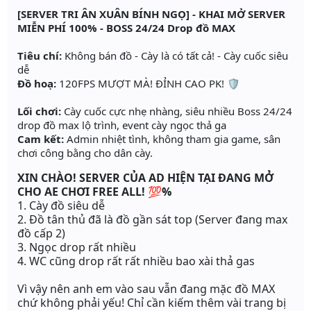
[SERVER TRI ÂN XUÂN BÍNH NGỌ] - KHAI MỞ SERVER
MIỄN PHÍ 100% - BOSS 24/24 Drop đồ MAX
Tiêu chí:
Không bán đồ - Cày là có tất cả! - Cày cuốc siêu
dễ
Đồ hoạ:
120FPS MƯỢT MÀ! ĐỈNH CAO PK! 🛡️
Lối chơi:
Cày cuốc cực nhẹ nhàng, siêu nhiều Boss 24/24
drop đồ max lộ trình, event cày ngọc thả ga
Cam kết:
Admin nhiệt tình, không tham gia game, sân
chơi công bằng cho dân cày.
XIN CHÀO! SERVER CỦA AD HIỆN TẠI ĐANG MỞ
CHO AE CHƠI FREE ALL! 💯
%
1. Cày đồ siêu dễ
2. Đồ tân thủ đã là đồ gần sát top (Server đang max
đồ cấp 2)
3. Ngọc drop rất nhiều
4. WC cũng drop rất rất nhiều bao xài thả gas
Vì vậy nên anh em vào sau vẫn đang mặc đồ MAX
chứ không phải yếu! Chỉ cần kiếm thêm vài trang bị