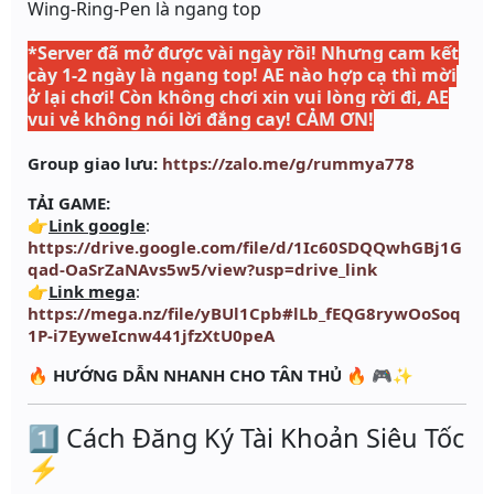
Wing-Ring-Pen
là ngang top
*Server đã mở được vài ngày rồi! Nhưng cam kết
cày 1-2 ngày là ngang top!
AE nào hợp cạ thì mời
ở lại chơi! Còn không chơi xin vui lòng rời đi, AE
vui vẻ không nói lời đắng cay! CẢM ƠN!
Group giao lưu:
https://zalo.me/g/rummya778
TẢI GAME:
👉
Link google
:
https://drive.google.com/file/d/1Ic60SDQQwhGBj1G
qad-OaSrZaNAvs5w5/view?usp=drive_link
👉
Link mega
:
https://mega.nz/file/yBUl1Cpb#lLb_fEQG8rywOoSoq
1P-i7EyweIcnw441jfzXtU0peA
🔥
HƯỚNG DẪN NHANH CHO TÂN THỦ
🔥 🎮✨
1️⃣ Cách Đăng Ký Tài Khoản Siêu Tốc
⚡