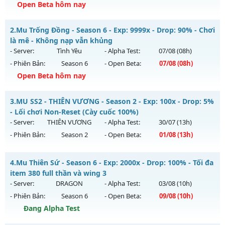
Open Beta hôm nay
Mu ĐAM MÊ - Giải trí
2.
Mu Trống Đồng - Season 6 - Exp: 9999x - Drop: 90% - Chơi
Mu mới ra tháng 08 2026 - Mở máy chủ
Thuốc Lào
vào 10h
là mê - Không nạp vẫn khủng
ngày 07/08/2626
- Server:
Tình Yêu
- Alpha Test:
07/08
(08h)
- Phiên Bản:
Season 6
- Open Beta:
07/08
(08h)
Exp: 9999x - Drop: 89%
Open Beta hôm nay
Kiểu reset: Reset In Game
Thể loại: Mu Bán Đồ Full Trong Shop
Mu Trống Đồng - Chơi là mê - Không nạp vẫn khủng
3.
MU SS2 - THIÊN VƯƠNG - Season 2 - Exp: 100x - Drop: 5%
Antihack: UGK
Mu mới ra tháng 08 2026 - Mở máy chủ
Tình Yêu
vào 08h
- Lối chơi Non-Reset (Cày cuốc 100%)
ngày 07/08/2626
- Server:
THIÊN VƯƠNG
- Alpha Test:
30/07
(13h)
- Phiên Bản:
Season 2
- Open Beta:
01/08
(13h)
Exp: 9999x - Drop: 90%
Kiểu reset: Reset In Game
MU SS2 - THIÊN VƯƠNG - Lối chơi Non-Reset (Cày cuốc
4.
Mu Thiên Sứ - Season 6 - Exp: 2000x - Drop: 100% - Tối đa
Thể loại: Mu Nguyên bản Webzen
100%)
item 380 full thần và wing 3
Antihack: ICMPROTECT ✅ 🔴 ✨ ⚡️
Mu mới ra tháng 08 2026 - Mở máy chủ
THIÊN VƯƠNG
vào
- Server:
DRAGON
- Alpha Test:
03/08
(10h)
13h ngày 01/08/2626
- Phiên Bản:
Season 6
- Open Beta:
09/08
(10h)
Exp: 100x - Drop: 5%
Đang Alpha Test
Kiểu reset: Non Reset