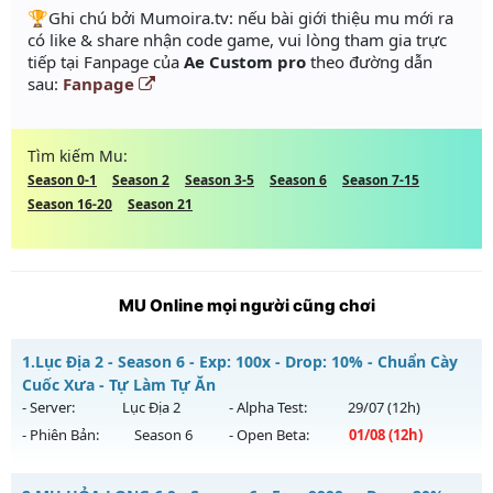
️🏆Ghi chú bởi Mumoira.tv: nếu bài giới thiệu mu mới ra
có like & share nhận code game, vui lòng tham gia trực
tiếp tại Fanpage của
Ae Custom pro
theo đường dẫn
sau:
Fanpage
Tìm kiếm Mu:
Season 0-1
Season 2
Season 3-5
Season 6
Season 7-15
Season 16-20
Season 21
MU Online mọi người cũng chơi
1.
Lục Địa 2 - Season 6 - Exp: 100x - Drop: 10% - Chuẩn Cày
Cuốc Xưa - Tự Làm Tự Ăn
- Server:
Lục Địa 2
- Alpha Test:
29/07
(12h)
- Phiên Bản:
Season 6
- Open Beta:
01/08
(12h)
Lục Địa 2 - Chuẩn Cày Cuốc Xưa - Tự Làm Tự Ăn