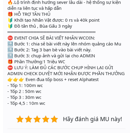
🔥.Lộ trình định hướng sever lâu dài - hệ thống sự kiện
diễn ra liên tục và hấp dẫn
🎁 HỖ TRỢ TÂN THỦ
🔰 Khởi tạo Nhân Vật được: 0 rs và 40k point
🔰 Đồ tân thủ , Bùa Gấu 3 ngày
═══════════════════════════
⛔️ EVENT CHIA SẼ BÀI VIẾT NHẬN WCOIN:
🔜 Bước 1: chia sẻ bài viết này lên nhóm quảng cáo Mu
🔜 Bước 2: Tag 3 bạn bè vào bài viết này.
🔜 Bước 3: chụp ảnh và gửi lại cho ADMIN
🎁 Phần Thưởng:1 Triệu WC
⛔ LƯU Ý: LÀM ĐỦ CÁC BƯỚC CHỤP HÌNH LẠI GỬI
ADMIN CHECK DUYỆT MỚI NHẬN ĐƯỢC PHẦN THƯỞNG
👉👉👉 Even đua tốp boss + reset Alphatest
- Tốp 1: 100m wc
- Tốp 2 : 50m wc
- Tốp 3 : 30m wc
- Tốp 4,5 : 10m wc
Hãy đánh giá MU này!