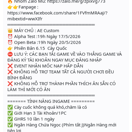
🔥 Nhóm Zalo Mu: https://zalo.me/g/zpixvg773
👉👉Fanpage :
https://www.facebook.com/share/1FVfmMRAaJ/?
mibextid=wwXIfr
═══════════════════════════
👑 MÁY CHỦ : AE Custom
⏰ Alpha Test :19h Ngày 17/5/2026
⏰ Open Beta :19h Ngày 20/5/2026
👉 Phiên Bản 6.15 Cày Quốc
⛔ LƯU Ý: CÁC BẠN TẢI GAME VỀ VÀO THẲNG GAME VÀ
ĐĂNG KÝ TÀI KHOẢN NGAY MỤC ĐĂNG NHẬP
❌ EVENT NHẬN MỐC NẠP HẤP DẪN
❌ KHÔNG HỖ TRỢ TEAM TẤT CẢ NGƯỜI CHƠI ĐỀU
BÌNH ĐẲNG
❌ KHÔNG HỖ TRỢ THÀNH PHẦN THÍCH ĂN SẴN CÓ
LÀM THÌ MỚI CÓ ĂN
═══════════════════════════
======= TÍNH NĂNG INGAME =========
✅ Cày cuốc không quá khó,chăm là có
✅ Giới Hạn 3 Tài Khoản/1PC
✅ GHRS 10 lần 1 ngày
✅ Ngân Hàng Chứa Ngọc (Phím tắt J)Ngân Hàng mới
tiện lợi