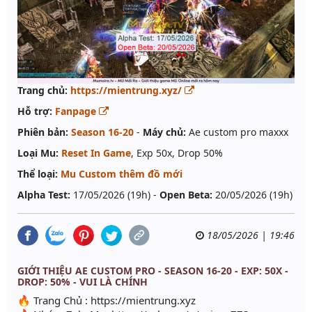
Trang chủ:
https://mientrung.xyz/
Hỗ trợ:
Fanpage
Phiên bản:
Season 16-20
-
Máy chủ:
Ae custom pro maxxx
Loại Mu:
Reset In Game
, Exp 50x, Drop 50%
Thể loại:
Mu Custom thêm đồ mới
Alpha Test:
17/05/2026 (19h) -
Open Beta:
20/05/2026 (19h)
18/05/2026 | 19:46
GIỚI THIỆU AE CUSTOM PRO - SEASON 16-20 - EXP: 50X -
DROP: 50% - VUI LÀ CHÍNH
🔥 Trang Chủ : https://mientrung.xyz