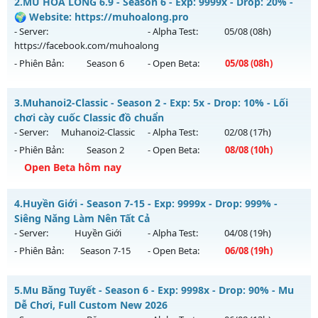
2.
MU HỎA LONG 6.9 - Season 6 - Exp: 9999x - Drop: 20% -
Mu mới ra tháng 08 2026 - Mở máy chủ
Lục Địa 2
vào 12h
🌍 Website: https://muhoalong.pro
ngày 01/08/2626
- Server:
- Alpha Test:
05/08
(08h)
https://facebook.com/muhoalong
Exp: 100x - Drop: 10%
- Phiên Bản:
Season 6
- Open Beta:
05/08
(08h)
Kiểu reset: Reset In Game
Thể loại: Mu Nguyên bản Webzen
MU HỎA LONG 6.9 - 🌍 Website: https://muhoalong.pro
3.
Muhanoi2-Classic - Season 2 - Exp: 5x - Drop: 10% - Lối
Antihack: Chống Hack
Mu mới ra tháng 08 2026 - Mở máy chủ
chơi cày cuốc Classic đồ chuẩn
https://facebook.com/muhoalong
vào 08h ngày
- Server:
Muhanoi2-Classic
- Alpha Test:
02/08
(17h)
05/08/2626
- Phiên Bản:
Season 2
- Open Beta:
08/08
(10h)
Exp: 9999x - Drop: 20%
Open Beta hôm nay
Kiểu reset: Non Reset
Muhanoi2-Classic - Lối chơi cày cuốc Classic đồ chuẩn
4.
Huyền Giới - Season 7-15 - Exp: 9999x - Drop: 999% -
Thể loại: Mu Nguyên bản Webzen
Mu mới ra tháng 08 2026 - Mở máy chủ
Muhanoi2-Classic
Siêng Năng Làm Nên Tất Cả
Antihack: XShield
vào 10h ngày 08/08/2626
- Server:
Huyền Giới
- Alpha Test:
04/08
(19h)
- Phiên Bản:
Season 7-15
- Open Beta:
06/08
(19h)
Exp: 5x - Drop: 10%
Kiểu reset: Reset In Game
Huyền Giới - Siêng Năng Làm Nên Tất Cả
5.
Mu Băng Tuyết - Season 6 - Exp: 9998x - Drop: 90% - Mu
Thể loại: Mu Nguyên bản Webzen
Mu mới ra tháng 08 2026 - Mở máy chủ
Huyền Giới
vào 19h
Dễ Chơi, Full Custom New 2026
Antihack: Pro