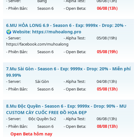
ngày 06/08/2626
- Server:
Băng
- Alpha Test:
06/08
(13h)
- Phiên Bản:
Season 6
- Open Beta:
06/08
(13h)
Exp: 9999x - Drop: 999%
Kiểu reset: Reset In Game
Mu Băng Tuyết - Mu Dễ Chơi, Full Custom New 2026
6.
MU HỎA LONG 6.9 - Season 6 - Exp: 9999x - Drop: 20% -
Thể loại: Mu Custom thêm đồ mới
Mu mới ra tháng 08 2026 - Mở máy chủ
Băng
vào 13h ngày
🌍 Website: https://muhoalong.pro
Antihack: Anti
06/08/2626
- Server:
- Alpha Test:
05/08
(19h)
https://facebook.com/muhoalong
Exp: 9998x - Drop: 90%
- Phiên Bản:
Season 6
- Open Beta:
05/08
(19h)
Kiểu reset: Reset In Game
Thể loại: Mu Custom thêm đồ mới
MU HỎA LONG 6.9 - 🌍 Website: https://muhoalong.pro
7.
Mu Sài Gòn - Season 6 - Exp: 9999x - Drop: 20% - Miễn phí
Antihack: Dragon
Mu mới ra tháng 08 2026 - Mở máy chủ
99.99%
https://facebook.com/muhoalong
vào 19h ngày
- Server:
Sài Gòn
- Alpha Test:
04/08
(13h)
05/08/2626
- Phiên Bản:
Season 6
- Open Beta:
05/08
(13h)
Exp: 9999x - Drop: 20%
Mu Sài Gòn - Miễn phí 99.99%
Kiểu reset: Non Reset
8.
Mu Độc Quyền - Season 6 - Exp: 9999x - Drop: 90% - MU
Mu mới ra tháng 08 2026 - Mở máy chủ
Sài Gòn
vào 13h
CUSTOM CÀY CUỐC FREE ĐỒ HỌA ĐẸP
Thể loại: Mu Nguyên bản Webzen
ngày 05/08/2626
- Server:
Độc Quyền Sv2
- Alpha Test:
06/08
(13h)
Antihack: XShield
- Phiên Bản:
Season 6
- Open Beta:
08/08
(13h)
Exp: 9999x - Drop: 20%
Open Beta hôm nay
Kiểu reset: Reset In Game