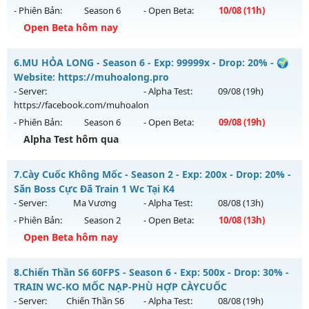
- Phiên Bản:
Season 6
- Open Beta:
10/08
(11h)
Kiểu reset: Reset In Game
Open Beta hôm nay
Thể loại: Mu Custom thêm đồ mới
MU LONG KIẾM 6.9 - 🌍 Website: https://mulongkiem.site
Antihack: Anti
6.
MU HỎA LONG - Season 6 - Exp: 99999x - Drop: 20% - 🌍
Mu mới ra tháng 08 2026 - Mở máy chủ
Website: https://muhoalong.pro
https://mulongkiem.site
vào 11h ngày 10/08/2626
- Server:
- Alpha Test:
09/08
(19h)
https://facebook.com/muhoalon
Exp: 9999x - Drop: 20%
- Phiên Bản:
Season 6
- Open Beta:
09/08
(19h)
Kiểu reset: Non Reset
Alpha Test hôm qua
Thể loại: Mu Nguyên bản Webzen
MU HỎA LONG - 🌍 Website: https://muhoalong.pro
Antihack: XShield
7.
Cày Cuốc Không Mốc - Season 2 - Exp: 200x - Drop: 20% -
Mu mới ra tháng 08 2026 - Mở máy chủ
Săn Boss Cực Đã Train 1 Wc Tại K4
https://facebook.com/muhoalon
vào 19h ngày 09/08/2626
- Server:
Ma Vương
- Alpha Test:
08/08
(13h)
- Phiên Bản:
Season 2
- Open Beta:
10/08
(13h)
Exp: 99999x - Drop: 20%
Open Beta hôm nay
Kiểu reset: Non Reset
Thể loại: Mu Nguyên bản Webzen
Cày Cuốc Không Mốc - Săn Boss Cực Đã Train 1 Wc Tại K4
8.
Chiến Thần S6 60FPS - Season 6 - Exp: 500x - Drop: 30% -
Antihack: XShield
Mu mới ra tháng 08 2026 - Mở máy chủ
Ma Vương
vào 13h
TRAIN WC-KO MỐC NẠP-PHÙ HỢP CÀYCUỐC
ngày 10/08/2626
- Server:
Chiến Thần S6
- Alpha Test:
08/08
(19h)