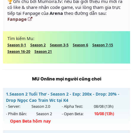
️🏆Ghi chú bởi Mumoira.tv: nếu bài giới thiệu mu mới ra
có like & share nhận code game, vui lòng tham gia trực
tiếp tại Fanpage của
Arena
theo đường dẫn sau:
Fanpage
Tìm kiếm Mu:
Season 0-1
Season 2
Season 3-5
Season 6
Season 7-15
Season 16-20
Season 21
MU Online mọi người cũng chơi
1.
Season 2 Tuổi Thơ - Season 2 - Exp: 200x - Drop: 20% -
Drop Ngọc Cao Train Wc tại K4
- Server:
Season 2.0
- Alpha Test:
08/08
(13h)
- Phiên Bản:
Season 2
- Open Beta:
10/08
(13h)
Open Beta hôm nay