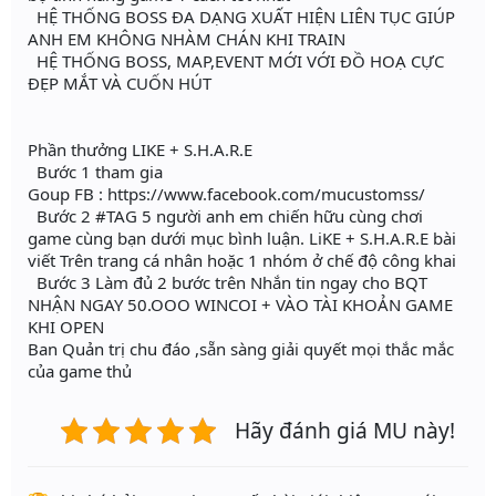
HỆ THỐNG BOSS ĐA DẠNG XUẤT HIỆN LIÊN TỤC GIÚP
ANH EM KHÔNG NHÀM CHÁN KHI TRAIN
HỆ THỐNG BOSS, MAP,EVENT MỚI VỚI ĐỒ HOẠ CỰC
ĐẸP MẮT VÀ CUỐN HÚT
Phần thưởng LIKE + S.H.A.R.E
Bước 1 tham gia
Goup FB : https://www.facebook.com/mucustomss/
Bước 2 #TAG 5 người anh em chiến hữu cùng chơi
game cùng bạn dưới mục bình luận. LiKE + S.H.A.R.E bài
viết Trên trang cá nhân hoặc 1 nhóm ở chế độ công khai
Bước 3 Làm đủ 2 bước trên Nhắn tin ngay cho BQT
NHẬN NGAY 50.OOO WINCOI + VÀO TÀI KHOẢN GAME
KHI OPEN
Ban Quản trị chu đáo ,sẵn sàng giải quyết mọi thắc mắc
của game thủ
Hãy đánh giá MU này!