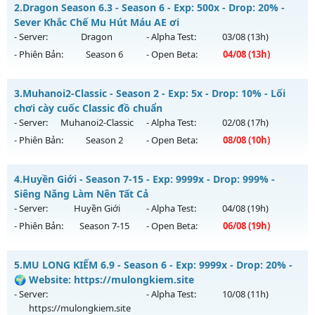
Season 2 Tuổi Thơ - Drop Ngọc Cao Train Wc tại K4
2.
Dragon Season 6.3 - Season 6 - Exp: 500x - Drop: 20% -
Mu mới ra tháng 08 2026 - Mở máy chủ
Season 2.0
vào 13h
Sever Khắc Chế Mu Hút Máu AE ơi
ngày 10/08/2626
- Server:
Dragon
- Alpha Test:
03/08
(13h)
- Phiên Bản:
Season 6
- Open Beta:
04/08
(13h)
Exp: 200x - Drop: 20%
Kiểu reset: Reset In Game
Dragon Season 6.3 - Sever Khắc Chế Mu Hút Máu AE ơi
3.
Muhanoi2-Classic - Season 2 - Exp: 5x - Drop: 10% - Lối
Thể loại: Mu Bán Đồ Full Trong Shop
Mu mới ra tháng 08 2026 - Mở máy chủ
Dragon
vào 13h
chơi cày cuốc Classic đồ chuẩn
Antihack: GameGuard
ngày 04/08/2626
- Server:
Muhanoi2-Classic
- Alpha Test:
02/08
(17h)
- Phiên Bản:
Season 2
- Open Beta:
08/08
(10h)
Exp: 500x - Drop: 20%
Kiểu reset: Reset In Game
Muhanoi2-Classic - Lối chơi cày cuốc Classic đồ chuẩn
4.
Huyền Giới - Season 7-15 - Exp: 9999x - Drop: 999% -
Thể loại: Mu Nguyên bản Webzen
Mu mới ra tháng 08 2026 - Mở máy chủ
Muhanoi2-Classic
Siêng Năng Làm Nên Tất Cả
Antihack: Antihack
vào 10h ngày 08/08/2626
- Server:
Huyền Giới
- Alpha Test:
04/08
(19h)
- Phiên Bản:
Season 7-15
- Open Beta:
06/08
(19h)
Exp: 5x - Drop: 10%
Kiểu reset: Reset In Game
Huyền Giới - Siêng Năng Làm Nên Tất Cả
5.
MU LONG KIẾM 6.9 - Season 6 - Exp: 9999x - Drop: 20% -
Thể loại: Mu Nguyên bản Webzen
Mu mới ra tháng 08 2026 - Mở máy chủ
Huyền Giới
vào 19h
🌍 Website: https://mulongkiem.site
Antihack: Pro
ngày 06/08/2626
- Server:
- Alpha Test:
10/08
(11h)
https://mulongkiem.site
Exp: 9999x - Drop: 999%