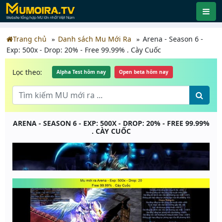
Trang chủ
Danh sách Mu Mới Ra
Arena - Season 6 -
Exp: 500x - Drop: 20% - Free 99.99% . Cày Cuốc
Lọc theo:
Alpha Test hôm nay
Open beta hôm nay
ARENA - SEASON 6 - EXP: 500X - DROP: 20% - FREE 99.99%
. CÀY CUỐC