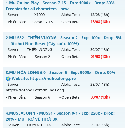
1.
Mu Online Play - Season 7-15 - Exp: 1000x - Drop: 30% -
Freebies for all characters - new
- Server:
X1000
- Alpha Test:
13/08
(18h)
- Phiên Bản:
Season 7-15
- Open Beta:
13/08
(18h)
Mu Online Play - Freebies for all characters - new
2.
MU SS2 - THIÊN VƯƠNG - Season 2 - Exp: 100x - Drop: 5%
Mu mới ra tháng 08 2026 - Mở máy chủ
X1000
vào 18h ngày
- Lối chơi Non-Reset (Cày cuốc 100%)
13/08/2626
- Server:
THIÊN VƯƠNG
- Alpha Test:
30/07
(13h)
- Phiên Bản:
Season 2
- Open Beta:
01/08
(13h)
Exp: 1000x - Drop: 30%
Kiểu reset: Reset In Game
MU SS2 - THIÊN VƯƠNG - Lối chơi Non-Reset (Cày cuốc
3.
MU HỎA LONG 6.9 - Season 6 - Exp: 9999x - Drop: 99% -
Thể loại: Mu Nguyên bản Webzen
100%)
🌍 Website: https://muhoalong.pro
Antihack: AntiShield
Mu mới ra tháng 08 2026 - Mở máy chủ
THIÊN VƯƠNG
vào
- Server:
- Alpha Test:
28/07
(13h)
13h ngày 01/08/2626
https://facebook.com/muhoalong
- Phiên Bản:
Season 6
- Open Beta:
30/07
(13h)
Exp: 100x - Drop: 5%
Kiểu reset: Non Reset
MU HỎA LONG 6.9 - 🌍 Website: https://muhoalong.pro
4.
MUSEASON 1 - MUSS1 - Season 0-1 - Exp: 220x - Drop:
Thể loại: Mu Nguyên bản Webzen
Mu mới ra tháng 07 2026 - Mở máy chủ
20% - MU TRỞ VỀ THỜI 8X
Antihack: XShield
https://facebook.com/muhoalong
vào 13h ngày
- Server:
HUYỀN THOẠI
- Alpha Test:
29/07
(15h)