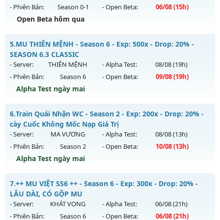
30/07/2626
- Phiên Bản:
Season 0-1
- Open Beta:
06/08
(15h)
Exp: 9999x - Drop: 99%
Open Beta hôm qua
Kiểu reset: Non Reset
MUSEASON 1 - MUSS1 - MU TRỞ VỀ THỜI 8X
5.
MU THIÊN MỆNH - Season 6 - Exp: 500x - Drop: 20% -
Thể loại: Mu Nguyên bản Webzen
Mu mới ra tháng 08 2026 - Mở máy chủ
HUYỀN THOẠI
vào
SEASON 6.3 CLASSIC
Antihack: Xshiel
15h ngày 06/08/2626
- Server:
THIÊN MỆNH
- Alpha Test:
08/08
(19h)
- Phiên Bản:
Season 6
- Open Beta:
09/08
(19h)
Exp: 220x - Drop: 20%
Alpha Test ngày mai
Kiểu reset: Reset In Game
Thể loại: Mu Nguyên bản Webzen
MU THIÊN MỆNH - SEASON 6.3 CLASSIC
6.
Train Quái Nhận WC - Season 2 - Exp: 200x - Drop: 20% -
Antihack: IGMU.DEV
Mu mới ra tháng 08 2026 - Mở máy chủ
THIÊN MỆNH
vào
cày Cuốc Không Mốc Nạp Giá Trị
19h ngày 09/08/2626
- Server:
MA VƯƠNG
- Alpha Test:
08/08
(13h)
- Phiên Bản:
Season 2
- Open Beta:
10/08
(13h)
Exp: 500x - Drop: 20%
Alpha Test ngày mai
Kiểu reset: Reset In Game
Thể loại: Mu Nguyên bản Webzen
Train Quái Nhận WC - cày Cuốc Không Mốc Nạp Giá Trị
7.
++ MU VIỆT SS6 ++ - Season 6 - Exp: 300x - Drop: 20% -
Antihack: Antihack chạy bằng cơm
Mu mới ra tháng 08 2026 - Mở máy chủ
MA VƯƠNG
vào
LÂU DÀI, CÓ GỘP MU
13h ngày 10/08/2626
- Server:
KHÁT VỌNG
- Alpha Test:
06/08
(21h)
- Phiên Bản:
Season 6
- Open Beta:
06/08
(21h)
Exp: 200x - Drop: 20%