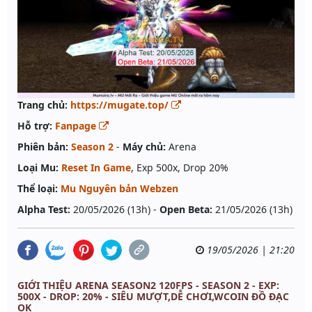
Trang chủ:
https://mugate.top/
Hỗ trợ:
Fanpage
Phiên bản:
Season 2
-
Máy chủ:
Arena
Loại Mu:
Reset In Game
, Exp 500x, Drop 20%
Thể loại:
Mu Nguyên bản Webzen
Alpha Test:
20/05/2026 (13h) -
Open Beta:
21/05/2026 (13h)
19/05/2026 | 21:20
GIỚI THIỆU ARENA SEASON2 120FPS - SEASON 2 - EXP:
500X - DROP: 20% - SIÊU MƯỢT,DỄ CHƠI,WCOIN ĐỒ ĐẠC
OK