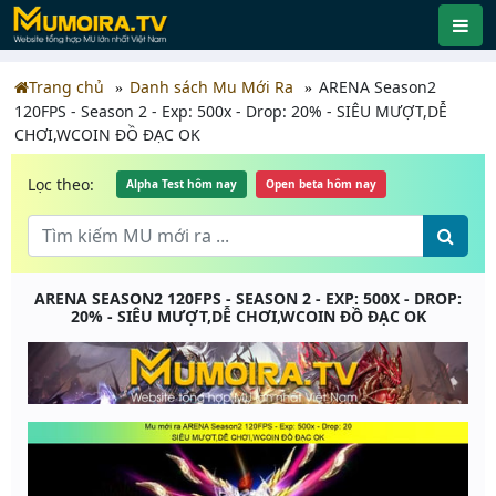
Trang chủ
Danh sách Mu Mới Ra
ARENA Season2
120FPS - Season 2 - Exp: 500x - Drop: 20% - SIÊU MƯỢT,DỄ
CHƠI,WCOIN ĐỒ ĐẠC OK
Lọc theo:
Alpha Test hôm nay
Open beta hôm nay
ARENA SEASON2 120FPS - SEASON 2 - EXP: 500X - DROP:
20% - SIÊU MƯỢT,DỄ CHƠI,WCOIN ĐỒ ĐẠC OK