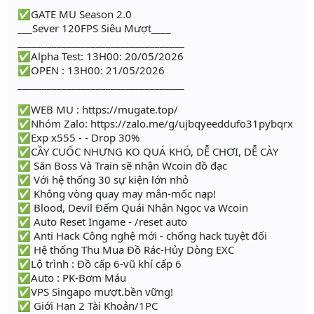
✅GATE MU Season 2.0
___Sever 120FPS Siêu Mượt____
__________________________________
✅Alpha Test: 13H00: 20/05/2026
✅OPEN : 13H00: 21/05/2026
__________________________________
✅WEB MU : https://mugate.top/
✅Nhóm Zalo: https://zalo.me/g/ujbqyeeddufo31pybqrx
✅Exp x555 - - Drop 30%
✅CẦY CUỐC NHƯNG KO QUÁ KHÓ, DỄ CHƠI, DỄ CÀY
✅ Săn Boss Và Train sẽ nhận Wcoin đồ đạc
✅ Với hệ thống 30 sự kiện lớn nhỏ
✅ Không vòng quay may mắn-mốc nạp!
✅ Blood, Devil Đếm Quái Nhận Ngọc va Wcoin
✅ Auto Reset Ingame - /reset auto
✅ Anti Hack Công nghệ mới - chống hack tuyệt đối
✅ Hệ thống Thu Mua Đồ Rác-Hủy Dòng EXC
✅Lộ trình : Đồ cấp 6-vũ khí cấp 6
✅Auto : PK-Bơm Máu
✅VPS Singapo mượt.bền vững!
✅ Giới Hạn 2 Tài Khoản/1PC