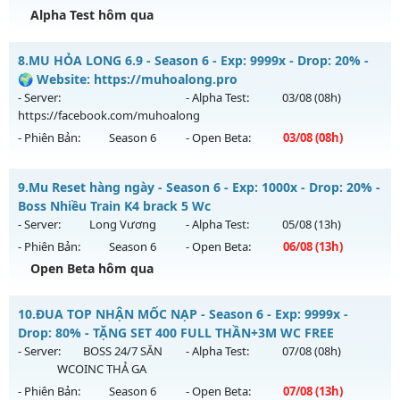
Alpha Test hôm qua
Kiểu reset: Reset In Game
Thể loại: Mu Nguyên bản Webzen
++ MU VIỆT SS6 ++ - LÂU DÀI, CÓ GỘP MU
8.
MU HỎA LONG 6.9 - Season 6 - Exp: 9999x - Drop: 20% -
Antihack: GameGuard
Mu mới ra tháng 08 2026 - Mở máy chủ
KHÁT VỌNG
vào
🌍 Website: https://muhoalong.pro
21h ngày 06/08/2626
- Server:
- Alpha Test:
03/08
(08h)
https://facebook.com/muhoalong
Exp: 300x - Drop: 20%
- Phiên Bản:
Season 6
- Open Beta:
03/08
(08h)
Kiểu reset: Reset In Game
Thể loại: Mu Nguyên bản Webzen
MU HỎA LONG 6.9 - 🌍 Website: https://muhoalong.pro
9.
Mu Reset hàng ngày - Season 6 - Exp: 1000x - Drop: 20% -
Antihack: GoldShield
Mu mới ra tháng 08 2026 - Mở máy chủ
Boss Nhiều Train K4 brack 5 Wc
https://facebook.com/muhoalong
vào 08h ngày
- Server:
Long Vương
- Alpha Test:
05/08
(13h)
03/08/2626
- Phiên Bản:
Season 6
- Open Beta:
06/08
(13h)
Exp: 9999x - Drop: 20%
Open Beta hôm qua
Kiểu reset: Non Reset
Mu Reset hàng ngày - Boss Nhiều Train K4 brack 5 Wc
10.
ĐUA TOP NHẬN MỐC NẠP - Season 6 - Exp: 9999x -
Thể loại: Mu Nguyên bản Webzen
Mu mới ra tháng 08 2026 - Mở máy chủ
Long Vương
vào
Drop: 80% - TẶNG SET 400 FULL THẦN+3M WC FREE
Antihack: XShield
13h ngày 06/08/2626
- Server:
BOSS 24/7 SĂN
- Alpha Test:
07/08
(08h)
WCOINC THẢ GA
Exp: 1000x - Drop: 20%
- Phiên Bản:
Season 6
- Open Beta:
07/08
(13h)