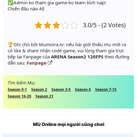
✅Admin ko tham gia game-ko team kích nạp!
Chiến đấu nào AE
3.0/5 - (2 Votes)
️🏆Ghi chú bởi Mumoira.tv: nếu bài giới thiệu mu mới ra
có like & share nhận code game, vui lòng tham gia trực
tiếp tại Fanpage của
ARENA Season2 120FPS
theo đường
dẫn sau:
Fanpage
Tìm kiếm Mu:
Season 0-1
Season 2
Season 3-5
Season 6
Season 7-15
Season 16-20
Season 21
MU Online mọi người cũng chơi