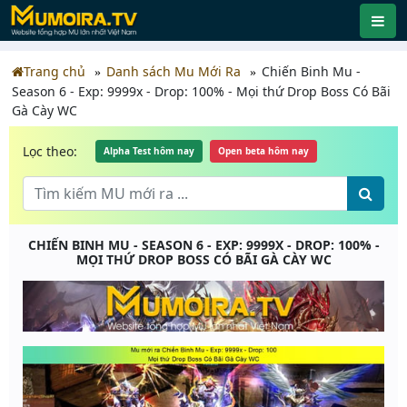
Trang chủ
Danh sách Mu Mới Ra
Chiến Binh Mu -
Season 6 - Exp: 9999x - Drop: 100% - Mọi thứ Drop Boss Có Bãi
Gà Cày WC
Lọc theo:
Alpha Test hôm nay
Open beta hôm nay
CHIẾN BINH MU - SEASON 6 - EXP: 9999X - DROP: 100% -
MỌI THỨ DROP BOSS CÓ BÃI GÀ CÀY WC