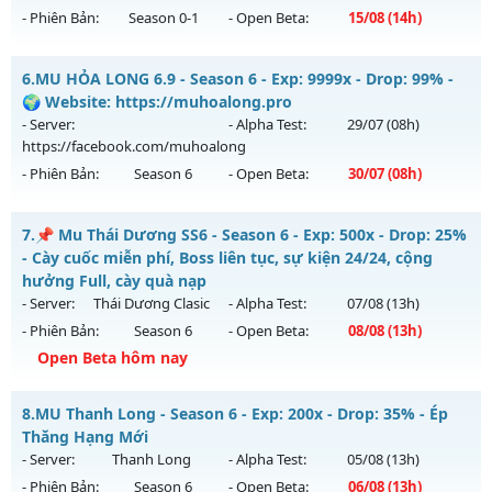
05/08/2626
- Phiên Bản:
Season 0-1
- Open Beta:
15/08
(14h)
Exp: 9999x - Drop: 20%
MU Hà Nội - Ổn Định , Lâu Dài
Kiểu reset: Non Reset
6.
MU HỎA LONG 6.9 - Season 6 - Exp: 9999x - Drop: 99% -
Mu mới ra tháng 08 2026 - Mở máy chủ
Huyền Thoại
vào
🌍 Website: https://muhoalong.pro
Thể loại: Mu Nguyên bản Webzen
14h ngày 15/08/2626
- Server:
- Alpha Test:
29/07
(08h)
Antihack: XShield
https://facebook.com/muhoalong
Exp: 100x - Drop: 10%
- Phiên Bản:
Season 6
- Open Beta:
30/07
(08h)
Kiểu reset: Reset In Game
Thể loại: Mu Nguyên bản Webzen
MU HỎA LONG 6.9 - 🌍 Website: https://muhoalong.pro
7.
📌 Mu Thái Dương SS6 - Season 6 - Exp: 500x - Drop: 25%
Antihack: ICM
Mu mới ra tháng 07 2026 - Mở máy chủ
- Cày cuốc miễn phí, Boss liên tục, sự kiện 24/24, cộng
https://facebook.com/muhoalong
vào 08h ngày
hưởng Full, cày quà nạp
30/07/2626
- Server:
Thái Dương Clasic
- Alpha Test:
07/08
(13h)
- Phiên Bản:
Season 6
- Open Beta:
08/08
(13h)
Exp: 9999x - Drop: 99%
Open Beta hôm nay
Kiểu reset: Non Reset
Thể loại: Mu Nguyên bản Webzen
📌 Mu Thái Dương SS6 - Cày cuốc miễn phí, Boss liên tục,
8.
MU Thanh Long - Season 6 - Exp: 200x - Drop: 35% - Ép
sự kiện 24/24, cộng hưởng Full, cày quà nạp
Antihack: Xshiel
Thăng Hạng Mới
Mu mới ra tháng 08 2026 - Mở máy chủ
Thái Dương Clasic
- Server:
Thanh Long
- Alpha Test:
05/08
(13h)
vào 13h ngày 08/08/2626
- Phiên Bản:
Season 6
- Open Beta:
06/08
(13h)