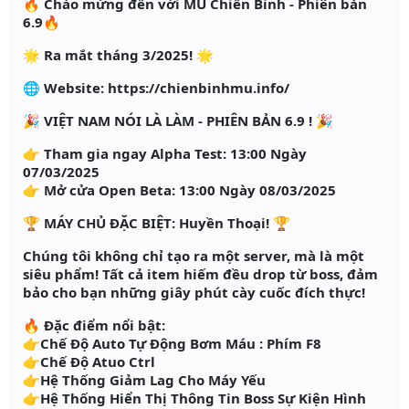
🔥 Chào mừng đến với MU Chiến Binh - Phiên bản
6.9🔥
🌟 Ra mắt tháng 3/2025! 🌟
🌐 Website: https://chienbinhmu.info/
🎉 VIỆT NAM NÓI LÀ LÀM - PHIÊN BẢN 6.9 ! 🎉
👉 Tham gia ngay Alpha Test: 13:00 Ngày
07/03/2025
👉 Mở cửa Open Beta: 13:00 Ngày 08/03/2025
🏆 MÁY CHỦ ĐẶC BIỆT: Huyền Thoại! 🏆
Chúng tôi không chỉ tạo ra một server, mà là một
siêu phẩm! Tất cả item hiếm đều drop từ boss, đảm
bảo cho bạn những giây phút cày cuốc đích thực!
🔥 Đặc điểm nổi bật:
👉Chế Độ Auto Tự Động Bơm Máu : Phím F8
👉Chế Độ Atuo Ctrl
👉Hệ Thống Giảm Lag Cho Máy Yếu
👉Hệ Thống Hiển Thị Thông Tin Boss Sự Kiện Hình