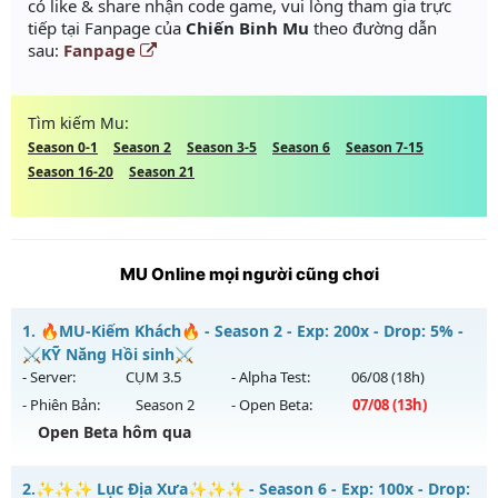
có like & share nhận code game, vui lòng tham gia trực
tiếp tại Fanpage của
Chiến Binh Mu
theo đường dẫn
sau:
Fanpage
Tìm kiếm Mu:
Season 0-1
Season 2
Season 3-5
Season 6
Season 7-15
Season 16-20
Season 21
MU Online mọi người cũng chơi
1.
🔥MU-Kiếm Khách🔥 - Season 2 - Exp: 200x - Drop: 5% -
⚔️KỸ Năng Hồi sinh⚔️
- Server:
CỤM 3.5
- Alpha Test:
06/08
(18h)
- Phiên Bản:
Season 2
- Open Beta:
07/08
(13h)
Open Beta hôm qua
🔥MU-Kiếm Khách🔥 - ⚔️KỸ Năng Hồi sinh⚔️
2.
✨✨✨ Lục Địa Xưa✨✨✨ - Season 6 - Exp: 100x - Drop: