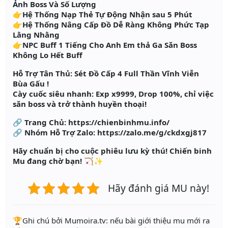
Ảnh Boss Và Số Lượng
👉Hệ Thống Nạp Thẻ Tự Động Nhận sau 5 Phút
👉Hệ Thống Nâng Cấp Đồ Dễ Ràng Không Phức Tạp
Lằng Nhằng
👉NPC Buff 1 Tiếng Cho Anh Em thả Ga Săn Boss
Không Lo Hết Buff
Hỗ Trợ Tân Thủ: Sét Đồ Cấp 4 Full Thần Vĩnh Viễn
Bùa Gấu !
Cày cuốc siêu nhanh: Exp x9999, Drop 100%, chỉ việc
săn boss và trở thành huyền thoại!
🔗 Trang Chủ: https://chienbinhmu.info/
🔗 Nhóm Hỗ Trợ Zalo: https://zalo.me/g/ckdxgj817
Hãy chuẩn bị cho cuộc phiêu lưu kỳ thú! Chiến binh
Mu đang chờ bạn! 🏹✨
Hãy đánh giá MU này!
️🏆Ghi chú bởi Mumoira.tv: nếu bài giới thiệu mu mới ra