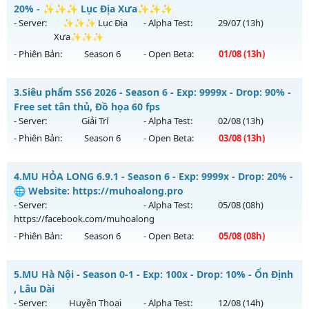
Mu mới ra tháng 08 2026 - Mở máy chủ
CỤM 3.5
vào 13h
20% - ✨✨✨ Lục Địa Xưa✨✨✨
ngày 07/08/2626
- Server:
✨✨✨ Lục Địa
- Alpha Test:
29/07
(13h)
Xưa✨✨✨
Exp: 200x - Drop: 5%
- Phiên Bản:
Season 6
- Open Beta:
01/08
(13h)
Kiểu reset: Reset In Game
Thể loại: Mu Nguyên bản Webzen
✨✨✨ Lục Địa Xưa✨✨✨ - ✨✨✨ Lục Địa Xưa✨✨✨
3.
Siêu phẩm SS6 2026 - Season 6 - Exp: 9999x - Drop: 90% -
Antihack: Sharkguard
Mu mới ra tháng 08 2026 - Mở máy chủ
✨✨✨ Lục Địa
Free set tân thủ, Đồ họa 60 fps
Xưa✨✨✨
vào 13h ngày 01/08/2626
- Server:
Giải Trí
- Alpha Test:
02/08
(13h)
- Phiên Bản:
Season 6
- Open Beta:
03/08
(13h)
Exp: 100x - Drop: 20%
Kiểu reset: Reset In Game
Siêu phẩm SS6 2026 - Free set tân thủ, Đồ họa 60 fps
4.
MU HỎA LONG 6.9.1 - Season 6 - Exp: 9999x - Drop: 20% -
Thể loại: Mu Nguyên bản Webzen
Mu mới ra tháng 08 2026 - Mở máy chủ
Giải Trí
vào 13h
🌐 Website: https://muhoalong.pro
Antihack: XTEAM
ngày 03/08/2626
- Server:
- Alpha Test:
05/08
(08h)
https://facebook.com/muhoalong
Exp: 9999x - Drop: 90%
- Phiên Bản:
Season 6
- Open Beta:
05/08
(08h)
Kiểu reset: Reset In Game
Thể loại: Mu Bán Đồ Full Trong Shop
MU HỎA LONG 6.9.1 - 🌐 Website: https://muhoalong.pro
5.
MU Hà Nội - Season 0-1 - Exp: 100x - Drop: 10% - Ổn Định
Antihack: Anti Phoenix
Mu mới ra tháng 08 2026 - Mở máy chủ
, Lâu Dài
https://facebook.com/muhoalong
vào 08h ngày
- Server:
Huyền Thoại
- Alpha Test:
12/08
(14h)