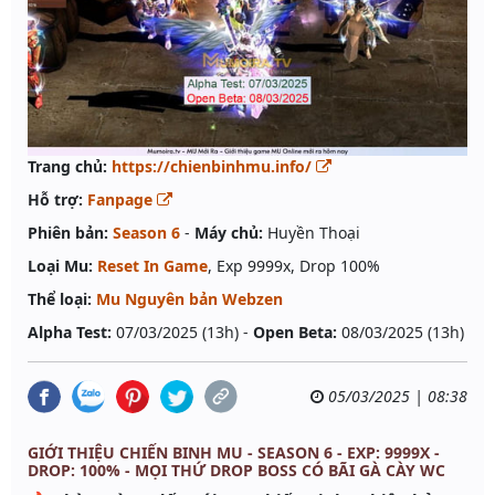
Trang chủ:
https://chienbinhmu.info/
Hỗ trợ:
Fanpage
Phiên bản:
Season 6
-
Máy chủ:
Huyền Thoại
Loại Mu:
Reset In Game
, Exp 9999x, Drop 100%
Thể loại:
Mu Nguyên bản Webzen
Alpha Test:
07/03/2025 (13h) -
Open Beta:
08/03/2025 (13h)
05/03/2025 | 08:38
GIỚI THIỆU CHIẾN BINH MU - SEASON 6 - EXP: 9999X -
DROP: 100% - MỌI THỨ DROP BOSS CÓ BÃI GÀ CÀY WC