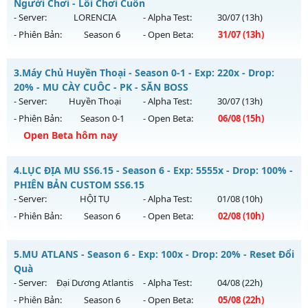
Mu mới ra tháng 08 2026 - Mở máy chủ
HÀ NỘI
vào 08h
Người Chơi - Lối Chơi Cuốn
ngày 02/08/2626
- Server:
LORENCIA
- Alpha Test:
30/07
(13h)
- Phiên Bản:
Season 6
- Open Beta:
31/07
(13h)
Exp: 300x - Drop: 20%
Kiểu reset: Reset In Game
MuReset.Com - Đông Người Chơi - Lối Chơi Cuốn
3.
Máy Chủ Huyền Thoại - Season 0-1 - Exp: 220x - Drop:
Thể loại: Mu Nguyên bản Webzen
Mu mới ra tháng 07 2026 - Mở máy chủ
LORENCIA
vào 13h
20% - MU CÀY CUÔC - PK - SĂN BOSS
Antihack: GoldShield
ngày 31/07/2626
- Server:
Huyền Thoại
- Alpha Test:
30/07
(13h)
- Phiên Bản:
Season 0-1
- Open Beta:
06/08
(15h)
Exp: 500x - Drop: 20%
Open Beta hôm nay
Kiểu reset: Reset In Game
Thể loại: Mu Nguyên bản Webzen
Máy Chủ Huyền Thoại - MU CÀY CUÔC - PK - SĂN BOSS
4.
LỤC ĐỊA MU SS6.15 - Season 6 - Exp: 5555x - Drop: 100% -
Antihack: Anti Vip
Mu mới ra tháng 08 2026 - Mở máy chủ
Huyền Thoại
vào
PHIÊN BẢN CUSTOM SS6.15
15h ngày 06/08/2626
- Server:
HỘI TỤ
- Alpha Test:
01/08
(10h)
- Phiên Bản:
Season 6
- Open Beta:
02/08
(10h)
Exp: 220x - Drop: 20%
Kiểu reset: Reset In Game
LỤC ĐỊA MU SS6.15 - PHIÊN BẢN CUSTOM SS6.15
5.
MU ATLANS - Season 6 - Exp: 100x - Drop: 20% - Reset Đổi
Thể loại: Mu Nguyên bản Webzen
Mu mới ra tháng 08 2026 - Mở máy chủ
HỘI TỤ
vào 10h
Quà
Antihack: IGMU.DEV
ngày 02/08/2626
- Server:
Đại Dương Atlantis
- Alpha Test:
04/08
(22h)
- Phiên Bản:
Season 6
- Open Beta:
05/08
(22h)
Exp: 5555x - Drop: 100%