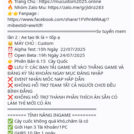
🔥 Trang Chủ : https://mucustom2025.online
🔥 Nhóm Zalo Mu: https://zalo.me/g/jldriz283
👉👉Fanpage :
https://www.facebook.com/share/1FVfmMRAaJ/?
mibextid=wwXIfr
═══════════════════════════Sv tuyển mem
lần 2 : Ae tạo tk là = tốp ạ
👑 MÁY CHỦ : Custom
⏰ Alpha Test :10h Ngày 22/07/2025
⏰ Open Beta :19h Ngày 24/07/2025
👉 Phiên Bản 6.15 Cày Quốc
⛔ LƯU Ý: CÁC BẠN TẢI GAME VỀ VÀO THẲNG GAME VÀ
ĐĂNG KÝ TÀI KHOẢN NGAY MỤC ĐĂNG NHẬP
❌ EVENT NHẬN MỐC NẠP HẤP DẪN
❌ KHÔNG HỖ TRỢ TEAM TẤT CẢ NGƯỜI CHƠI ĐỀU
BÌNH ĐẲNG
❌ KHÔNG HỖ TRỢ THÀNH PHẦN THÍCH ĂN SẴN CÓ
LÀM THÌ MỚI CÓ ĂN
═══════════════════════════
======= TÍNH NĂNG INGAME =========
✅ Cày cuốc không quá khó,chăm là có
✅ Giới Hạn 3 Tài Khoản/1PC
✅ GHRS 10 lần 1 ngày