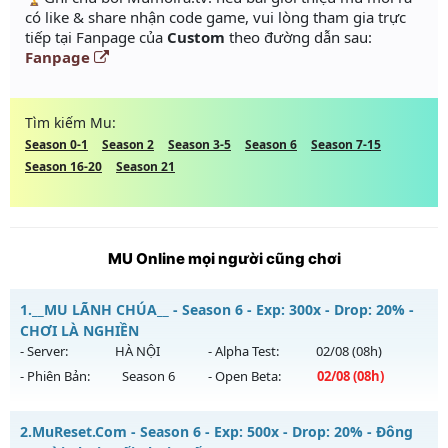
có like & share nhận code game, vui lòng tham gia trực
tiếp tại Fanpage của
Custom
theo đường dẫn sau:
Fanpage
Tìm kiếm Mu:
Season 0-1
Season 2
Season 3-5
Season 6
Season 7-15
Season 16-20
Season 21
MU Online mọi người cũng chơi
1.
__MU LÃNH CHÚA__ - Season 6 - Exp: 300x - Drop: 20% -
CHƠI LÀ NGHIỀN
- Server:
HÀ NỘI
- Alpha Test:
02/08
(08h)
- Phiên Bản:
Season 6
- Open Beta:
02/08
(08h)
__MU LÃNH CHÚA__ - CHƠI LÀ NGHIỀN
2.
MuReset.Com - Season 6 - Exp: 500x - Drop: 20% - Đông