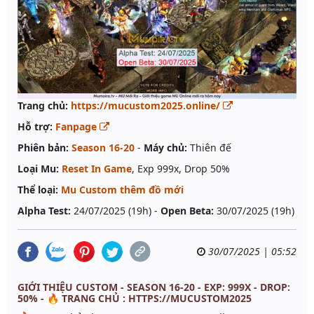
Trang chủ:
https://mucustom2025.online/
Hỗ trợ:
Fanpage
Phiên bản:
Season 16-20
-
Máy chủ:
Thiên đế
Loại Mu:
Reset In Game
, Exp 999x, Drop 50%
Thể loại:
Mu Custom thêm đồ mới
Alpha Test:
24/07/2025 (19h) -
Open Beta:
30/07/2025 (19h)
30/07/2025 | 05:52
GIỚI THIỆU CUSTOM - SEASON 16-20 - EXP: 999X - DROP:
50% - 🔥 TRANG CHỦ : HTTPS://MUCUSTOM2025