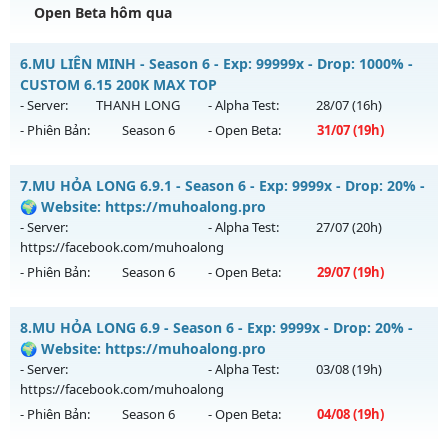
Open Beta hôm qua
Kiểu reset: Reset In Game
Thể loại: Mu Custom thêm đồ mới
MU ATLANS - Reset Đổi Quà
6.
MU LIÊN MINH - Season 6 - Exp: 99999x - Drop: 1000% -
Antihack: SPK
Mu mới ra tháng 08 2026 - Mở máy chủ
Đại Dương Atlantis
CUSTOM 6.15 200K MAX TOP
vào 22h ngày 05/08/2626
- Server:
THANH LONG
- Alpha Test:
28/07
(16h)
- Phiên Bản:
Season 6
- Open Beta:
31/07
(19h)
Exp: 100x - Drop: 20%
Kiểu reset: Reset In Game
MU LIÊN MINH - CUSTOM 6.15 200K MAX TOP
7.
MU HỎA LONG 6.9.1 - Season 6 - Exp: 9999x - Drop: 20% -
Thể loại: Mu Nguyên bản Webzen
Mu mới ra tháng 07 2026 - Mở máy chủ
THANH LONG
vào
🌍 Website: https://muhoalong.pro
Antihack: Shark
19h ngày 31/07/2626
- Server:
- Alpha Test:
27/07
(20h)
https://facebook.com/muhoalong
Exp: 99999x - Drop: 1000%
- Phiên Bản:
Season 6
- Open Beta:
29/07
(19h)
Kiểu reset: Reset In Game
Thể loại: Mu Custom thêm đồ mới
MU HỎA LONG 6.9.1 - 🌍 Website: https://muhoalong.pro
8.
MU HỎA LONG 6.9 - Season 6 - Exp: 9999x - Drop: 20% -
Antihack: BDC
Mu mới ra tháng 07 2026 - Mở máy chủ
🌍 Website: https://muhoalong.pro
https://facebook.com/muhoalong
vào 19h ngày
- Server:
- Alpha Test:
03/08
(19h)
29/07/2626
https://facebook.com/muhoalong
- Phiên Bản:
Season 6
- Open Beta:
04/08
(19h)
Exp: 9999x - Drop: 20%
Kiểu reset: Non Reset