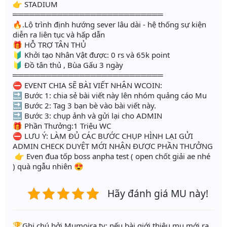
👉 STADIUM
═══════════════════════════
🔥.Lộ trình định hướng sever lâu dài - hệ thống sự kiện
diễn ra liên tục và hấp dẫn
🎁 HỖ TRỢ TÂN THỦ
🔰 Khởi tạo Nhân Vật được: 0 rs và 65k point
🔰 Đồ tân thủ , Bùa Gấu 3 ngày
═══════════════════════════
⛔️ EVENT CHIA SẼ BÀI VIẾT NHẬN WCOIN:
🔜 Bước 1: chia sẻ bài viết này lên nhóm quảng cáo Mu
🔜 Bước 2: Tag 3 bạn bè vào bài viết này.
🔜 Bước 3: chụp ảnh và gửi lại cho ADMIN
🎁 Phần Thưởng:1 Triệu WC
⛔ LƯU Ý: LÀM ĐỦ CÁC BƯỚC CHỤP HÌNH LẠI GỬI
ADMIN CHECK DUYỆT MỚI NHẬN ĐƯỢC PHẦN THƯỞNG
👉 Even đua tốp boss anpha test ( open chốt giải ae nhé
) quà ngẫu nhiên 😍
Hãy đánh giá MU này!
️🏆Ghi chú bởi Mumoira.tv: nếu bài giới thiệu mu mới ra