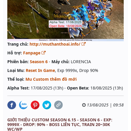
Trang chủ:
http://muthanthoai.info/
Hỗ trợ:
Fanpage
Phiên bản:
Season 6
-
Máy chủ:
LORENCIA
Loại Mu:
Reset In Game
, Exp 9999x, Drop 90%
Thể loại:
Mu Custom thêm đồ mới
Alpha Test:
17/08/2025 (13h) -
Open Beta:
18/08/2025 (13h)
13/08/2025 | 09:58
GIỚI THIỆU CUSTOM SEASON 6.15 - SEASON 6 - EXP:
9999X - DROP: 90% - BOSS LIÊN TỤC, TRAIN 20~30K
WC/WP