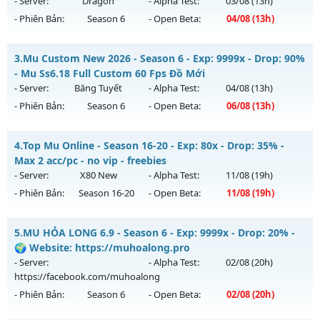
- Server:
Dragon
- Alpha Test:
03/08
(13h)
- Phiên Bản:
Season 6
- Open Beta:
04/08
(13h)
Exp: 99x - Drop: 999%
Kiểu reset: Reset In Game
Dragon Season 6.3 - Sever Khắc Chế Mu Hút Máu AE ơi
3.
Mu Custom New 2026 - Season 6 - Exp: 9999x - Drop: 90%
Thể loại: Mu Nguyên bản Webzen
Mu mới ra tháng 08 2026 - Mở máy chủ
Dragon
vào 13h
- Mu Ss6.18 Full Custom 60 Fps Đồ Mới
Antihack: goldshield💥
ngày 04/08/2626
- Server:
Băng Tuyết
- Alpha Test:
04/08
(13h)
- Phiên Bản:
Season 6
- Open Beta:
06/08
(13h)
Exp: 500x - Drop: 20%
Kiểu reset: Reset In Game
Mu Custom New 2026 - Mu Ss6.18 Full Custom 60 Fps Đồ
4.
Top Mu Online - Season 16-20 - Exp: 80x - Drop: 35% -
Thể loại: Mu Nguyên bản Webzen
Mới
Max 2 acc/pc - no vip - freebies
Antihack: Antihack
Mu mới ra tháng 08 2026 - Mở máy chủ
Băng Tuyết
vào 13h
- Server:
X80 New
- Alpha Test:
11/08
(19h)
ngày 06/08/2626
- Phiên Bản:
Season 16-20
- Open Beta:
11/08
(19h)
Exp: 9999x - Drop: 90%
Top Mu Online - Max 2 acc/pc - no vip - freebies
Kiểu reset: Reset In Game
5.
MU HỎA LONG 6.9 - Season 6 - Exp: 9999x - Drop: 20% -
Mu mới ra tháng 08 2026 - Mở máy chủ
X80 New
vào 19h
🌍 Website: https://muhoalong.pro
Thể loại: Mu Custom thêm đồ mới
ngày 11/08/2626
- Server:
- Alpha Test:
02/08
(20h)
Antihack: Gold Dragon
https://facebook.com/muhoalong
Exp: 80x - Drop: 35%
- Phiên Bản:
Season 6
- Open Beta:
02/08
(20h)
Kiểu reset: Reset In Game