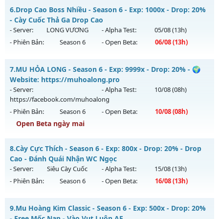
Thể loại: Mu Nguyên bản Webzen
MU HỎA LONG 6.9 - 🌍 Website: https://muhoalong.pro
6.
Drop Cao Boss Nhiều - Season 6 - Exp: 1000x - Drop: 20%
Antihack: AntiShield
Mu mới ra tháng 08 2026 - Mở máy chủ
- Cày Cuốc Thả Ga Drop Cao
https://facebook.com/muhoalong
vào 20h ngày
- Server:
LONG VƯƠNG
- Alpha Test:
05/08
(13h)
02/08/2626
- Phiên Bản:
Season 6
- Open Beta:
06/08
(13h)
Exp: 9999x - Drop: 20%
Drop Cao Boss Nhiều - Cày Cuốc Thả Ga Drop Cao
Kiểu reset: Non Reset
7.
MU HỎA LONG - Season 6 - Exp: 9999x - Drop: 20% - 🌍
Mu mới ra tháng 08 2026 - Mở máy chủ
LONG VƯƠNG
vào
Website: https://muhoalong.pro
Thể loại: Mu Nguyên bản Webzen
13h ngày 06/08/2626
- Server:
- Alpha Test:
10/08
(08h)
Antihack: XShield
https://facebook.com/muhoalong
Exp: 1000x - Drop: 20%
- Phiên Bản:
Season 6
- Open Beta:
10/08
(08h)
Kiểu reset: Reset In Game
Open Beta ngày mai
Thể loại: Mu Nguyên bản Webzen
MU HỎA LONG - 🌍 Website: https://muhoalong.pro
Antihack: GameGuard
8.
Cày Cực Thích - Season 6 - Exp: 800x - Drop: 20% - Drop
Mu mới ra tháng 08 2026 - Mở máy chủ
Cao - Đánh Quái Nhận WC Ngọc
https://facebook.com/muhoalong
vào 08h ngày
- Server:
Siêu Cày Cuốc
- Alpha Test:
15/08
(13h)
10/08/2626
- Phiên Bản:
Season 6
- Open Beta:
16/08
(13h)
Exp: 9999x - Drop: 20%
Cày Cực Thích - Drop Cao - Đánh Quái Nhận WC Ngọc
Kiểu reset: Non Reset
9.
Mu Hoàng Kim Classic - Season 6 - Exp: 500x - Drop: 20%
Mu mới ra tháng 08 2026 - Mở máy chủ
Siêu Cày Cuốc
vào
- Free Mốc Nạp - Vào Vụt Luôn AE