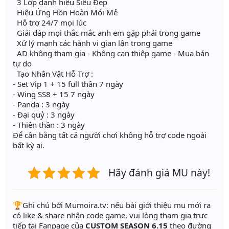
3 Lớp danh hiệu Siêu Đẹp
Hiệu Ứng Hồn Hoàn Mới Mẻ
Hỗ trợ 24/7 mọi lúc
Giải đáp mọi thắc mắc anh em gặp phải trong game
Xử lý mạnh các hành vi gian lận trong game
AD không tham gia - Không can thiệp game - Mua bán
tự do
Tạo Nhân Vật Hỗ Trợ :
- Set Vip 1 + 15 full thần 7 ngày
- Wing SS8 + 15 7 ngày
- Panda : 3 ngày
- Đại quỷ : 3 ngày
- Thiên thần : 3 ngày
Để cân bằng tất cả người chơi không hỗ trợ code ngoài
bất kỳ ai.
Hãy đánh giá MU này!
️🏆Ghi chú bởi Mumoira.tv: nếu bài giới thiệu mu mới ra
có like & share nhận code game, vui lòng tham gia trực
tiếp tại Fanpage của
CUSTOM SEASON 6.15
theo đường