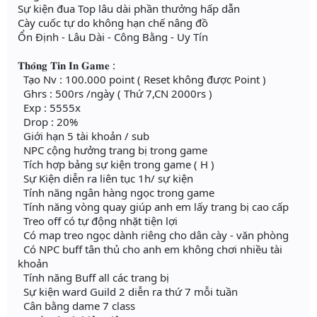
Sự kiện đua Top lâu dài phần thưởng hấp dẫn
Cày cuốc tự do không hạn chế nâng đồ
Ổn Định - Lâu Dài - Công Bằng - Uy Tín
𝐓𝐡𝐨̂𝐧𝐠 𝐓𝐢𝐧 𝐈𝐧 𝐆𝐚𝐦𝐞 :
Tạo Nv : 100.000 point ( Reset không được Point )
Ghrs : 500rs /ngày ( Thứ 7,CN 2000rs )
Exp : 5555x
Drop : 20%
Giới hạn 5 tài khoản / sub
NPC cộng hưởng trang bị trong game
Tích hợp bảng sự kiện trong game ( H )
Sự Kiện diễn ra liên tục 1h/ sự kiện
Tính năng ngân hàng ngọc trong game
Tính năng vòng quay giúp anh em lấy trang bị cao cấp
Treo off có tự động nhặt tiện lợi
Có map treo ngọc dành riêng cho dân cày - văn phòng
Có NPC buff tân thủ cho anh em không chơi nhiều tài
khoản
Tính năng Buff all các trang bị
Sự kiện ward Guild 2 diễn ra thứ 7 mỗi tuần
Cân bằng dame 7 class