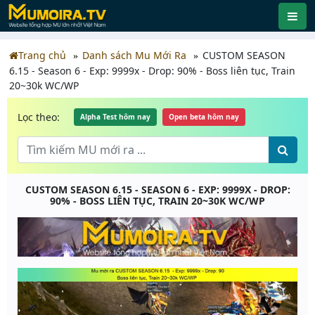
Trang chủ
Danh sách Mu Mới Ra
CUSTOM SEASON
6.15 - Season 6 - Exp: 9999x - Drop: 90% - Boss liên tục, Train
20~30k WC/WP
Lọc theo:
Alpha Test hôm nay
Open beta hôm nay
CUSTOM SEASON 6.15 - SEASON 6 - EXP: 9999X - DROP:
90% - BOSS LIÊN TỤC, TRAIN 20~30K WC/WP