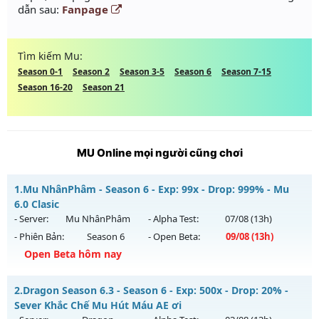
dẫn sau:
Fanpage
Tìm kiếm Mu:
Season 0-1
Season 2
Season 3-5
Season 6
Season 7-15
Season 16-20
Season 21
MU Online mọi người cũng chơi
1.
Mu NhânPhâm - Season 6 - Exp: 99x - Drop: 999% - Mu
6.0 Clasic
- Server:
Mu NhânPhâm
- Alpha Test:
07/08
(13h)
- Phiên Bản:
Season 6
- Open Beta:
09/08
(13h)
Open Beta hôm nay
Mu NhânPhâm - Mu 6.0 Clasic
2.
Dragon Season 6.3 - Season 6 - Exp: 500x - Drop: 20% -
Mu mới ra tháng 08 2026 - Mở máy chủ
Mu NhânPhâm
vào
Sever Khắc Chế Mu Hút Máu AE ơi
13h ngày 09/08/2626