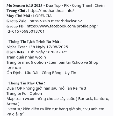
𝐌𝐮 𝐒𝐞𝐚𝐬𝐨𝐧 𝟔.𝟏𝟓 𝟐𝟎𝟐𝟓 - Đua Top - PK - Công Thành Chiến
𝐓𝐫𝐚𝐧𝐠 𝐂𝐡𝐮̉ : https://muthanthoai.info/
𝐌𝐚́𝐲 𝐂𝐡𝐮̉ 𝐌𝐨̛́𝐢 : LORENCIA
𝐆𝐫𝐨𝐮𝐩 𝐙𝐚𝐥𝐨 : https://zalo.me/g/hduciw852
𝐆𝐫𝐨𝐮𝐩 𝐅𝐁 : https://www.facebook.com/profile.php?
id=61576685013701
𝐓𝐡𝐨̂𝐧𝐠 𝐓𝐢𝐧 𝐋𝐢̣𝐜𝐡 𝐓𝐫𝐢̀𝐧𝐡 𝐑𝐚 𝐌𝐚̆́𝐭 :
𝐀𝐥𝐩𝐡𝐚 𝐓𝐞𝐬𝐭 : 13h Ngày 17/08/2025
𝐎𝐩𝐞𝐧 𝐁𝐞𝐭𝐚 : 13h Ngày 18/08/2025
Train quái nhận wcoin
Trang bị max 6 option - Item bán tại Xshop và Shop
lorencia
Ổn Định - Lâu Dài - Công Bằng - Uy Tín
𝐓𝐡𝐨̂𝐧𝐠 𝐓𝐢𝐧 𝐌𝐚́𝐲 𝐂𝐡𝐮̉ :
Đua TOP không giới hạn sau mỗi lần Relife 3
Trang bị Full Option
Map train wcoin riêng cho ae cày cuốc ( Barrack, Kanturu,
Arena )
Event sự kiện diễn ra liên tục hàng giờ phục vụ anh em
PK giải trí