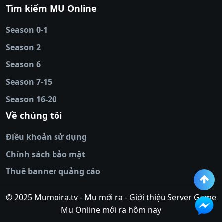
88
|
tài xỉu
Tìm kiếm MU Online
online
|
sunwin
|
hitclub
|
b52club
|
iwin
cái uy tín
|
kèo nhà
Season 0-1
cái
|
nowgoal
|
1gom
|
net88
|
max88
|
Season 2
đĩa
|
bắn cá đổi
thưởng
Season 6
|
https://bongdalu.ceo
|
trang chủ
fly88
|
new88
|
https://keonhacai.claims/
|
ht
Season 7-15
bóng đá
|
NEW88
|
socolive
Season 16-20
tv
|
hitclub
|
ok9
|
Hitclub
|
Vic88
|
Red8
win
|
Xoilac
|
open 88
|
open 88
|
sun
Về chúng tôi
win
|
hit club
|
Kingfun
|
game bài đổi
Điều khoản sử dụng
thưởng
|
rik vip
|
game bắn cá đổi
thưởng
|
giai ma keo nha
Chính sách bảo mật
cai
|
8xbet
|
MB66
|
ty le ca
Thuê banner quảng cáo
cuoc
|
https://lv88.space/
|
NK88
|
tài xỉu
online
|
tài xỉu online
|
hit club
|
top nhà
© 2025 Mumoira.tv - Mu mới ra - Giới thiệu Server Game
cái uy
Mu Online mới ra hôm nay
tín
|
go88
|
https://ok88vin.com/
|
789BET