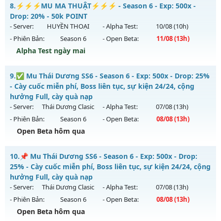
⭐⭐⭐⭐⭐Mu Atlans - free 99%,boss nhiều-hồi sinh
8.
⚡⚡⚡MU MA THUẬT⚡⚡⚡ - Season 6 - Exp: 500x -
Antihack: GoldShield
Mu mới ra tháng 08 2026 - Mở máy chủ
Atlans
vào 13h
Drop: 20% - 50k POINT
ngày 08/08/2626
- Server:
HUYỀN THOẠI
- Alpha Test:
10/08
(10h)
- Phiên Bản:
Season 6
- Open Beta:
11/08
(13h)
Exp: 500x - Drop: 20%
Alpha Test ngày mai
Kiểu reset: Reset In Game
Thể loại: Mu Nguyên bản Webzen
⚡⚡⚡MU MA THUẬT⚡⚡⚡ - 50k POINT
9.
✅ Mu Thái Dương SS6 - Season 6 - Exp: 500x - Drop: 25%
Antihack: chống hack 99%
Mu mới ra tháng 08 2026 - Mở máy chủ
HUYỀN THOẠI
vào
- Cày cuốc miễn phí, Boss liên tục, sự kiện 24/24, cộng
13h ngày 11/08/2626
hưởng Full, cày quà nạp
- Server:
Thái Dương Clasic
- Alpha Test:
07/08
(13h)
Exp: 500x - Drop: 20%
- Phiên Bản:
Season 6
- Open Beta:
08/08
(13h)
Kiểu reset: Reset In Game
Open Beta hôm qua
Thể loại: Mu Nguyên bản Webzen
✅ Mu Thái Dương SS6 - Cày cuốc miễn phí, Boss liên tục,
Antihack: SHARK
10.
📌 Mu Thái Dương SS6 - Season 6 - Exp: 500x - Drop:
sự kiện 24/24, cộng hưởng Full, cày quà nạp
25% - Cày cuốc miễn phí, Boss liên tục, sự kiện 24/24, cộng
Mu mới ra tháng 08 2026 - Mở máy chủ
Thái Dương Clasic
hưởng Full, cày quà nạp
vào 13h ngày 08/08/2626
- Server:
Thái Dương Clasic
- Alpha Test:
07/08
(13h)
- Phiên Bản:
Season 6
- Open Beta:
08/08
(13h)
Exp: 500x - Drop: 25%
Open Beta hôm qua
Kiểu reset: Reset In Game