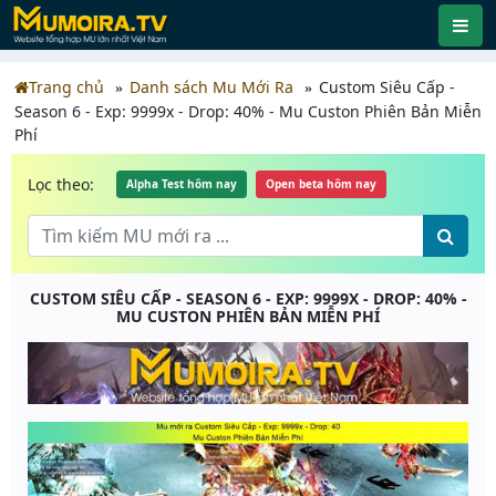
Trang chủ
Danh sách Mu Mới Ra
Custom Siêu Cấp -
Season 6 - Exp: 9999x - Drop: 40% - Mu Custon Phiên Bản Miễn
Phí
Lọc theo:
Alpha Test hôm nay
Open beta hôm nay
CUSTOM SIÊU CẤP - SEASON 6 - EXP: 9999X - DROP: 40% -
MU CUSTON PHIÊN BẢN MIỄN PHÍ