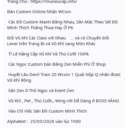
Trang Chủ : https://musieucap.info/
Bản Custom Online Nhận WCoin
Các Đồ Custom Mạnh Bằng Nhau, Săn Mặc Theo Sét Đồ
Mình Thích Thắng Thua Hay Ở PK
Đổi Vũ Khí Các Class với Nhau , và có Chuyển Đổi
Lever trên Trang Bị và Vũ Khí sang Món Khác
Tỉ Lệ Nâng Cấp Vũ Khí Và Thú Cưỡi 100%
Các Ngọc Custom bán Bằng Zen Miễn Phí Ở Shop
Huyết Lâu Devil Train 20 Wcoin 1 Quái Nộp Q nhận được
Vũ Khí Rồng
Săn Zen ở Thỏ Ngọc và Event Zen
Vũ Khỉ , Pet , Thú Cưỡi,, Wing rớt Dễ Dàng ở BOSS VÀNG
Vào Chỉ Việc Săn Đồ Custom Mình Thích
Alphatest : 25/05/2026 vào lúc 1h00