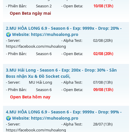
- Phiên Bản:
Season 2
- Open Beta:
10/08
(13h)
Open Beta ngày mai
Cày Cuốc Không Mốc - Săn Boss Cực Đã Train 1 Wc Tại K4
2.
MU HỎA LONG 6.9 - Season 6 - Exp: 9999x - Drop: 20% -
Mu mới ra tháng 08 2026 - Mở máy chủ
Ma Vương
vào 13h
🌍 Website: https://muhoalong.pro
ngày 10/08/2626
- Server:
- Alpha Test:
02/08
(20h)
https://facebook.com/muhoalong
Exp: 200x - Drop: 20%
- Phiên Bản:
Season 6
- Open Beta:
02/08
(20h)
Kiểu reset: Reset In Game
Thể loại: Mu Nguyên bản Webzen
MU HỎA LONG 6.9 - 🌍 Website: https://muhoalong.pro
3.
MU Hải Long - Season 6 - Exp: 200x - Drop: 30% - Săn
Antihack: GameGuard
Mu mới ra tháng 08 2026 - Mở máy chủ
Boss nhận Xu & Đồ Socket cuối,
https://facebook.com/muhoalong
vào 20h ngày
- Server:
MU Hải Long
- Alpha Test:
07/08
(13h)
02/08/2626
- Phiên Bản:
Season 6
- Open Beta:
09/08
(13h)
Exp: 9999x - Drop: 20%
Open Beta hôm nay
Kiểu reset: Non Reset
MU Hải Long - Săn Boss nhận Xu & Đồ Socket cuối,
4.
MU HỎA LONG 6.9 - Season 6 - Exp: 9999x - Drop: 99% -
Thể loại: Mu Nguyên bản Webzen
Mu mới ra tháng 08 2026 - Mở máy chủ
MU Hải Long
vào
🌍 Website: https://muhoalong.pro
Antihack: XShield
13h ngày 09/08/2626
- Server:
- Alpha Test:
28/07
(13h)
https://facebook.com/muhoalong