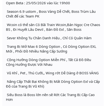
Open Beta : 25/05/2026 vào lúc 19h00
Season 6.9 ustom , Boss Vàng Dễ Chết, Boss Trùm Lâu
Chết để các Team PK
Wcoin có thể săn Có Bãi Train Wcoin,Bán Ngọc Cre Chaos
BS , Đi Huyết Lâu Devil , Bán Đồ Exl , Săn Boss
Sever Không Tu Chân Danh Hiệu , Chỉ Có Quân Hàm
Trang Bị Mở Max 6 Dòng Option , Có Dòng Option EXL
Mới , Phôi Đồ Nhiều Nâng Cấp Sướng
Cộng Hưởng Dòng Option Miễn Phí , Tất Cả Đồ Đều
Cộng Hưởng Được Với Nhau
Vũ Khỉ , Pet , Thú Cưỡi,, Wing rớt Dễ Dàng ở BOSS VÀNG
Nâng Cấp Thất Bại Không Bị Mất Dòng Option Exl và Cấp
Độ của Trang Bị Vũ Khí)
Siêu Boss là Boss lớn nên sẽ Rớt Các Trang Bị Cấp Cao
Hơn