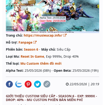
Trang chủ:
https://musieucap.info/
Hỗ trợ:
Fanpage
Phiên bản:
Season 6
-
Máy chủ:
Siêu Cấp
Loại Mu:
Reset In Game
, Exp 9999x, Drop 40%
Thể loại:
Mu Custom thêm đồ mới
Alpha Test:
25/05/2026 (08h) -
Open Beta:
25/05/2026 (19h)
22/05/2026 | 20:19
GIỚI THIỆU CUSTOM SIÊU CẤP - SEASON 6 - EXP: 9999X -
DROP: 40% - MU CUSTON PHIÊN BẢN MIỄN PHÍ