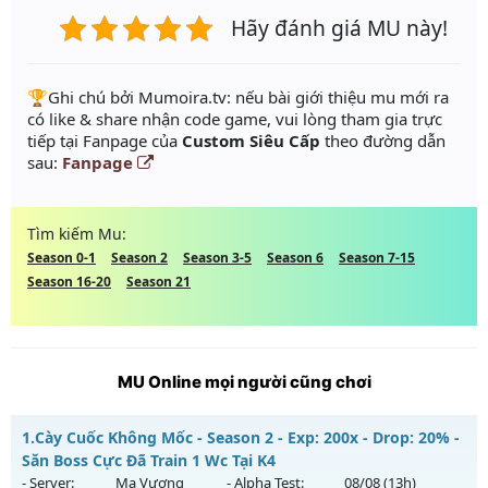
Hãy đánh giá MU này!
️🏆Ghi chú bởi Mumoira.tv: nếu bài giới thiệu mu mới ra
có like & share nhận code game, vui lòng tham gia trực
tiếp tại Fanpage của
Custom Siêu Cấp
theo đường dẫn
sau:
Fanpage
Tìm kiếm Mu:
Season 0-1
Season 2
Season 3-5
Season 6
Season 7-15
Season 16-20
Season 21
MU Online mọi người cũng chơi
1.
Cày Cuốc Không Mốc - Season 2 - Exp: 200x - Drop: 20% -
Săn Boss Cực Đã Train 1 Wc Tại K4
- Server:
Ma Vương
- Alpha Test:
08/08
(13h)