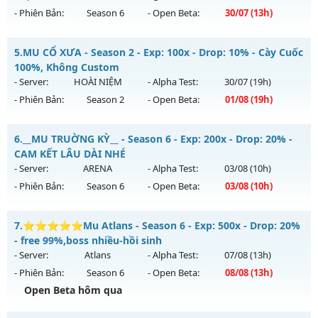
Exp: 200x - Drop: 30%
- Phiên Bản:
Season 6
- Open Beta:
30/07
(13h)
Kiểu reset: Reset In Game
Thể loại: Mu Nguyên bản Webzen
MU HỎA LONG 6.9 - 🌍 Website: https://muhoalong.pro
5.
MU CỔ XƯA - Season 2 - Exp: 100x - Drop: 10% - Cày Cuốc
Antihack: VietGuard
Mu mới ra tháng 07 2026 - Mở máy chủ
100%, Không Custom
https://facebook.com/muhoalong
vào 13h ngày
- Server:
HOÀI NIỆM
- Alpha Test:
30/07
(19h)
30/07/2626
- Phiên Bản:
Season 2
- Open Beta:
01/08
(19h)
Exp: 9999x - Drop: 99%
MU CỔ XƯA - Cày Cuốc 100%, Không Custom
Kiểu reset: Non Reset
6.
__MU TRUỜNG KỲ__ - Season 6 - Exp: 200x - Drop: 20% -
Mu mới ra tháng 08 2026 - Mở máy chủ
HOÀI NIỆM
vào 19h
CAM KẾT LÂU DÀI NHÉ
Thể loại: Mu Nguyên bản Webzen
ngày 01/08/2626
- Server:
ARENA
- Alpha Test:
03/08
(10h)
Antihack: Xshiel
- Phiên Bản:
Season 6
- Open Beta:
03/08
(10h)
Exp: 100x - Drop: 10%
Kiểu reset: Reset In Game
__MU TRUỜNG KỲ__ - CAM KẾT LÂU DÀI NHÉ
7.
⭐⭐⭐⭐⭐Mu Atlans - Season 6 - Exp: 500x - Drop: 20%
Thể loại: Mu Nguyên bản Webzen
Mu mới ra tháng 08 2026 - Mở máy chủ
ARENA
vào 10h
- free 99%,boss nhiều-hồi sinh
Antihack: Phiên bản mới nhất
ngày 03/08/2626
- Server:
Atlans
- Alpha Test:
07/08
(13h)
- Phiên Bản:
Season 6
- Open Beta:
08/08
(13h)
Exp: 200x - Drop: 20%
Open Beta hôm qua
Kiểu reset: Reset In Game
Thể loại: Mu Nguyên bản Webzen