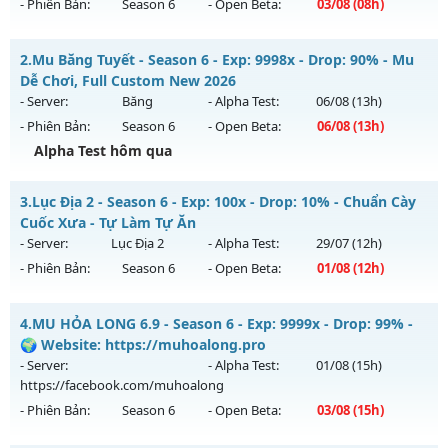
- Phiên Bản:
Season 6
- Open Beta:
03/08
(08h)
MU HỎA LONG 6.9 - 🌍 Website: https://muhoalong.pro
2.
Mu Băng Tuyết - Season 6 - Exp: 9998x - Drop: 90% - Mu
Mu mới ra tháng 08 2026 - Mở máy chủ
Dễ Chơi, Full Custom New 2026
https://facebook.com/muhoalong
vào 08h ngày
- Server:
Băng
- Alpha Test:
06/08
(13h)
03/08/2626
- Phiên Bản:
Season 6
- Open Beta:
06/08
(13h)
Exp: 9999x - Drop: 20%
Alpha Test hôm qua
Kiểu reset: Non Reset
Mu Băng Tuyết - Mu Dễ Chơi, Full Custom New 2026
3.
Lục Địa 2 - Season 6 - Exp: 100x - Drop: 10% - Chuẩn Cày
Thể loại: Mu Nguyên bản Webzen
Mu mới ra tháng 08 2026 - Mở máy chủ
Băng
vào 13h ngày
Cuốc Xưa - Tự Làm Tự Ăn
Antihack: XShield
06/08/2626
- Server:
Lục Địa 2
- Alpha Test:
29/07
(12h)
- Phiên Bản:
Season 6
- Open Beta:
01/08
(12h)
Exp: 9998x - Drop: 90%
Kiểu reset: Reset In Game
Lục Địa 2 - Chuẩn Cày Cuốc Xưa - Tự Làm Tự Ăn
4.
MU HỎA LONG 6.9 - Season 6 - Exp: 9999x - Drop: 99% -
Thể loại: Mu Custom thêm đồ mới
Mu mới ra tháng 08 2026 - Mở máy chủ
Lục Địa 2
vào 12h
🌍 Website: https://muhoalong.pro
Antihack: Dragon
ngày 01/08/2626
- Server:
- Alpha Test:
01/08
(15h)
https://facebook.com/muhoalong
Exp: 100x - Drop: 10%
- Phiên Bản:
Season 6
- Open Beta:
03/08
(15h)
Kiểu reset: Reset In Game