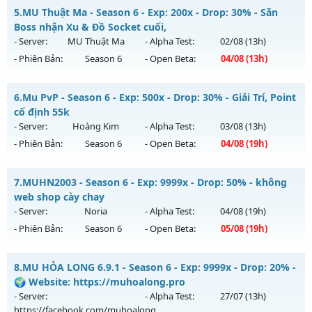
Thể loại: Mu Nguyên bản Webzen
MU HỎA LONG 6.9 - 🌍 Website: https://muhoalong.pro
5.
MU Thuật Ma - Season 6 - Exp: 200x - Drop: 30% - Săn
Antihack: Chống Hack
Mu mới ra tháng 08 2026 - Mở máy chủ
Boss nhận Xu & Đồ Socket cuối,
https://facebook.com/muhoalong
vào 15h ngày
- Server:
MU Thuật Ma
- Alpha Test:
02/08
(13h)
03/08/2626
- Phiên Bản:
Season 6
- Open Beta:
04/08
(13h)
Exp: 9999x - Drop: 99%
MU Thuật Ma - Săn Boss nhận Xu & Đồ Socket cuối,
Kiểu reset: Non Reset
6.
Mu PvP - Season 6 - Exp: 500x - Drop: 30% - Giải Trí, Point
Mu mới ra tháng 08 2026 - Mở máy chủ
MU Thuật Ma
vào
cố định 55k
Thể loại: Mu Nguyên bản Webzen
13h ngày 04/08/2626
- Server:
Hoàng Kim
- Alpha Test:
03/08
(13h)
Antihack: XShield
- Phiên Bản:
Season 6
- Open Beta:
04/08
(19h)
Exp: 200x - Drop: 30%
Kiểu reset: Reset In Game
Mu PvP - Giải Trí, Point cố định 55k
7.
MUHN2003 - Season 6 - Exp: 9999x - Drop: 50% - không
Thể loại: Mu Nguyên bản Webzen
Mu mới ra tháng 08 2026 - Mở máy chủ
Hoàng Kim
vào 19h
web shop cày chay
Antihack: VietGuard
ngày 04/08/2626
- Server:
Noria
- Alpha Test:
04/08
(19h)
- Phiên Bản:
Season 6
- Open Beta:
05/08
(19h)
Exp: 500x - Drop: 30%
Kiểu reset: Reset In Game
MUHN2003 - không web shop cày chay
8.
MU HỎA LONG 6.9.1 - Season 6 - Exp: 9999x - Drop: 20% -
Thể loại: Mu Nguyên bản Webzen
Mu mới ra tháng 08 2026 - Mở máy chủ
Noria
vào 19h ngày
🌍 Website: https://muhoalong.pro
Antihack: Anti Vip bắt hack tuyệt đối
05/08/2626
- Server:
- Alpha Test:
27/07
(13h)
https://facebook.com/muhoalong