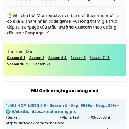
️🏆Ghi chú bởi Mumoira.tv: nếu bài giới thiệu mu mới ra
có like & share nhận code game, vui lòng tham gia trực
tiếp tại Fanpage của
Đấu Trường Custom
theo đường
dẫn sau:
Fanpage
Tìm kiếm Mu:
Season 0-1
Season 2
Season 3-5
Season 6
Season 7-15
Season 16-20
Season 21
MU Online mọi người cũng chơi
1.
MU HỎA LONG 6.9 - Season 6 - Exp: 9999x - Drop: 20% -
🌍 Website: https://muhoalong.pro
- Server:
- Alpha Test:
03/08
(08h)
https://facebook.com/muhoalong