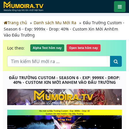
Trang chủ
Danh sách Mu Mới Ra
Đấu Trường Custom -
Season 6 - Exp: 9999x - Drop: 40% - Custom Xin Mời AnhEm
Vào Đấu Trường
Lọc theo:
Alpha Test hôm nay
Open beta hôm nay
ĐẤU TRƯỜNG CUSTOM - SEASON 6 - EXP: 9999X - DROP:
40% - CUSTOM XIN MỜI ANHEM VÀO ĐẤU TRƯỜNG