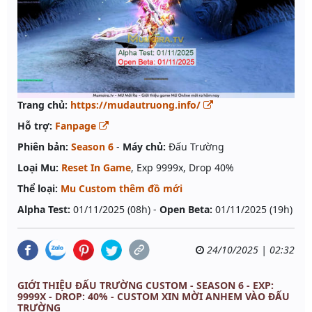
Trang chủ:
https://mudautruong.info/
Hỗ trợ:
Fanpage
Phiên bản:
Season 6
-
Máy chủ:
Đấu Trường
Loại Mu:
Reset In Game
, Exp 9999x, Drop 40%
Thể loại:
Mu Custom thêm đồ mới
Alpha Test:
01/11/2025 (08h) -
Open Beta:
01/11/2025 (19h)
24/10/2025 | 02:32
GIỚI THIỆU ĐẤU TRƯỜNG CUSTOM - SEASON 6 - EXP:
9999X - DROP: 40% - CUSTOM XIN MỜI ANHEM VÀO ĐẤU
TRƯỜNG