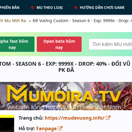
PHIÊN BẢN
MU THEO LOẠI
HƯỚNG DẪN CHƠI GAME
ch Mu Mới Ra
Đế Vương Custom - Season 6 - Exp: 9999x - Drop: 
lpha Test hôm
Open beta hôm
nay
nay
M - SEASON 6 - EXP: 9999X - DROP: 40% - ĐỔI VŨ 
PK ĐÃ
Trang chủ:
https://mudevuong.info/
Hỗ trợ:
Fanpage