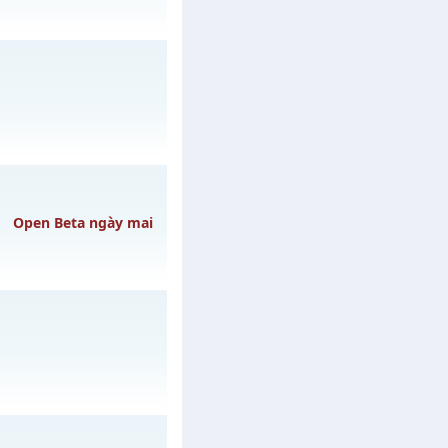
 ngày 15/08/2626
y 01/08/2626
Open Beta ngày mai
YCUỐC
h ngày 09/08/2626