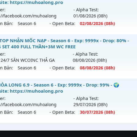
hể loại: Mu Nguyên bản Webzen
ite: https://muhoalong.pro
 mới ra tháng 08 2026 - Mở máy chủ
Hoàng Kim
vào 19h n
er:
- Alpha Test:
tihack: antihack
://facebook.com/muhoalong
01/08
/2026
(08h)
p: 500x - Drop: 30%
ên Bản:
Season 6
- Open Beta:
02/08
/2026
(08h)
ểu reset: Reset In Game
hể loại: Mu Nguyên bản Webzen
ỎA LONG 6.9 - 🌍 Website: https://muhoalong.pro
TOP NHẬN MỐC NẠP - Season 6 - Exp: 9999x - Drop: 80% -
 SET 400 FULL THẦN+3M WC FREE
tihack: Anti Vip bắt hack tuyệt đối
ới ra tháng 08 2026 - Mở máy chủ
https://facebook.com
er:
- Alpha Test:
 02/08/2626
 24/7 SĂN WCOINC THẢ GA
08/08
/2026
(08h)
ên Bản:
Season 6
- Open Beta:
08/08
/2026
(08h)
9999x - Drop: 99%
reset: Non Reset
 TOP NHẬN MỐC NẠP - TẶNG SET 400 FULL THẦN+3M WC F
ỎA LONG 6.9 - Season 6 - Exp: 9999x - Drop: 99% - 🌍
loại: Mu Nguyên bản Webzen
ite: https://muhoalong.pro
ới ra tháng 08 2026 - Mở máy chủ
BOSS 24/7 SĂN WCOIN
er:
- Alpha Test:
ack: XShield
 08/08/2626
://facebook.com/muhoalong
29/07
/2026
(08h)
ên Bản:
Season 6
- Open Beta:
30/07
/2026
(08h)
 9999x - Drop: 80%
 reset: Reset In Game
ỎA LONG 6.9 - 🌍 Website: https://muhoalong.pro
loại: Mu Nguyên bản Webzen