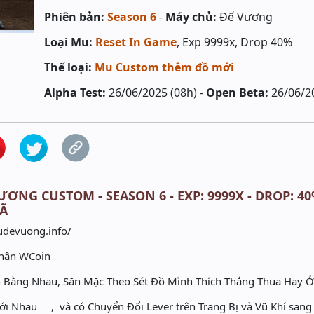
Phiên bản:
Season 6
-
Máy chủ:
Đế Vương
Loại Mu:
Reset In Game
, Exp 9999x, Drop 40%
Thể loại:
Mu Custom thêm đồ mới
Alpha Test:
26/06/2025 (08h) -
Open Beta:
26/06/2
ƯƠNG CUSTOM - SEASON 6 - EXP: 9999X - DROP: 40
ĐÃ
mudevuong.info/
Nhận WCoin
Bằng Nhau, Săn Mặc Theo Sét Đồ Mình Thích Thắng Thua Hay 
 với Nhau , và có Chuyển Đổi Lever trên Trang Bị và Vũ Khí san