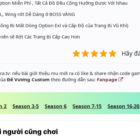
ion Miễn Phí , Tất Cả Đồ Đều Cộng Hưởng Được Với Nhau
ưỡi,, Wing rớt Dễ Dàng ở BOSS VÀNG
ông Bị Mất Dòng Option Exl và Cấp Độ của Trang Bị Vũ Khí)
 nên sẽ Rớt Các Trang Bị Cấp Cao Hơn
Hãy đ
a.tv: nếu bài giới thiệu mu mới ra có like & share nhận code gam
 của
Đế Vương Custom
theo đường dẫn sau:
Fanpage
n 2
Season 3-5
Season 6
Season 7-15
Season 16-20
 người cũng chơi