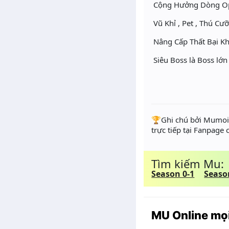
Cộng Hưởng Dòng Opt
Vũ Khỉ , Pet , Thú C
Nâng Cấp Thất Bại Kh
Siêu Boss là Boss lớn
️🏆Ghi chú bởi Mumoir
trực tiếp tại Fanpage
Tìm kiếm Mu:
Season 0-1
Seaso
MU Online mọi