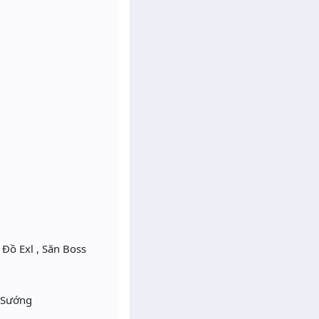
 Đồ Exl , Săn Boss
 Sướng