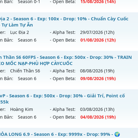
ên Bản:
Season 0-1
- Open Beta:
15/08
/2026
(14h)
p: 100x - Drop: 10%
ểu reset: Reset In Game
 Hà Nội - Ổn Định , Lâu Dài
ịa 2 - Season 6 - Exp: 100x - Drop: 10% - Chuẩn Cày Cuốc
hể loại: Mu Nguyên bản Webzen
- Tự Làm Tự Ăn
 mới ra tháng 08 2026 - Mở máy chủ
Huyền Thoại
vào 14h
er:
Lục Địa 2
- Alpha Test:
29/07
/2026
(12h)
tihack: Phiên bản mới nhất
ên Bản:
Season 6
- Open Beta:
01/08
/2026
(12h)
p: 100x - Drop: 10%
ểu reset: Reset In Game
c Địa 2 - Chuẩn Cày Cuốc Xưa - Tự Làm Tự Ăn
 Thần S6 60FPS - Season 6 - Exp: 500x - Drop: 30% - TRAIN
hể loại: Mu Nguyên bản Webzen
KO MỐC NẠP-PHÙ HỢP CÀYCUỐC
 mới ra tháng 08 2026 - Mở máy chủ
Lục Địa 2
vào 12h ngà
er:
Chiến Thần S6
- Alpha Test:
08/08
/2026
(19h)
tihack: ICM
ên Bản:
Season 6
- Open Beta:
09/08
/2026
(19h)
p: 100x - Drop: 10%
ểu reset: Reset In Game
hiến Thần S6 60FPS - TRAIN WC-KO MỐC NẠP-PHÙ HỢP CÀ
P - Season 6 - Exp: 500x - Drop: 30% - Giải Trí, Point cố
hể loại: Mu Nguyên bản Webzen
 55k
 mới ra tháng 08 2026 - Mở máy chủ
Chiến Thần S6
vào 19
er:
Hoàng Kim
- Alpha Test:
03/08
/2026
(13h)
tihack: Chống Hack
ên Bản:
Season 6
- Open Beta:
04/08
/2026
(19h)
p: 500x - Drop: 30%
ểu reset: Reset In Game
 PvP - Giải Trí, Point cố định 55k
ỎA LONG 6.9 - Season 6 - Exp: 9999x - Drop: 99% - 🌍