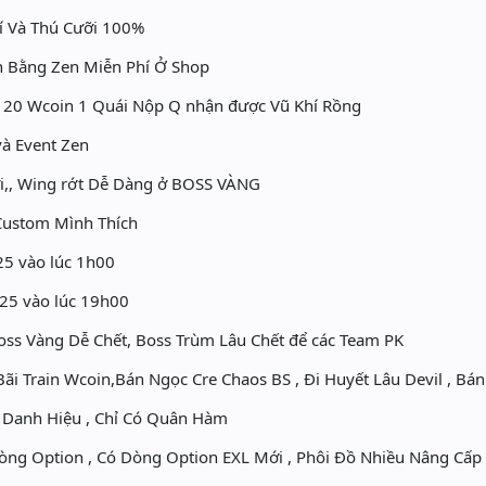
í Và Thú Cưỡi 100%
 Bằng Zen Miễn Phí Ở Shop
n 20 Wcoin 1 Quái Nộp Q nhận được Vũ Khí Rồng
à Event Zen
ưỡi,, Wing rớt Dễ Dàng ở BOSS VÀNG
Custom Mình Thích
25 vào lúc 1h00
25 vào lúc 19h00
oss Vàng Dễ Chết, Boss Trùm Lâu Chết để các Team PK
ãi Train Wcoin,Bán Ngọc Cre Chaos BS , Đi Huyết Lâu Devil , Bán
 Danh Hiệu , Chỉ Có Quân Hàm
òng Option , Có Dòng Option EXL Mới , Phôi Đồ Nhiều Nâng Cấp