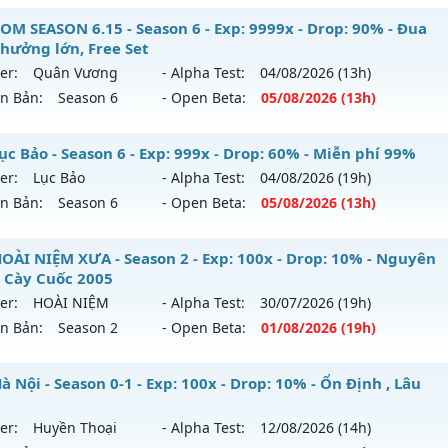
OM SEASON 6.15 - Season 6 - Exp: 9999x - Drop: 90% - Đua
thưởng lớn, Free Set
er:
Quân Vương
- Alpha Test:
04/08
/2026
(13h)
ên Bản:
Season 6
- Open Beta:
05/08
/2026
(13h)
STOM SEASON 6.15 - Đua Top thưởng lớn, Free Set
ục Bảo - Season 6 - Exp: 999x - Drop: 60% - Miễn phí 99%
er:
Lục Bảo
- Alpha Test:
04/08
/2026
(19h)
 mới ra tháng 08 2026 - Mở máy chủ
Quân Vương
vào 13h
ên Bản:
Season 6
- Open Beta:
05/08
/2026
(13h)
p: 9999x - Drop: 90%
 Lục Bảo - Miễn phí 99%
OÀI NIỆM XƯA - Season 2 - Exp: 100x - Drop: 10% - Nguyên
ểu reset: Reset In Game
 Cày Cuốc 2005
 mới ra tháng 08 2026 - Mở máy chủ
Lục Bảo
vào 13h ngày
ể loại: Mu Bán Đồ Full Trong Shop
er:
HOÀI NIỆM
- Alpha Test:
30/07
/2026
(19h)
ên Bản:
Season 2
- Open Beta:
01/08
/2026
(19h)
p: 999x - Drop: 60%
tihack: Phoenix Season 6.15
ểu reset: Non Reset
U HOÀI NIỆM XƯA - Nguyên Thủy Cày Cuốc 2005
 Nội - Season 0-1 - Exp: 100x - Drop: 10% - Ổn Định , Lâu
ể loại: Mu Custom thêm đồ mới
 mới ra tháng 08 2026 - Mở máy chủ
HOÀI NIỆM
vào 19h n
er:
Huyền Thoại
- Alpha Test:
12/08
/2026
(14h)
tihack: SharkAnti