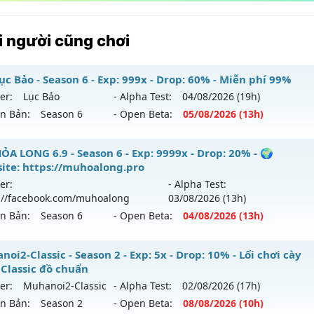
 người cũng chơi
ục Bảo - Season 6 - Exp: 999x - Drop: 60% - Miễn phí 99%
er:
Lục Bảo
- Alpha Test:
04/08
/2026
(19h)
ên Bản:
Season 6
- Open Beta:
05/08
/2026
(13h)
 Lục Bảo - Miễn phí 99%
ỎA LONG 6.9 - Season 6 - Exp: 9999x - Drop: 20% - 🌍
ite: https://muhoalong.pro
 mới ra tháng 08 2026 - Mở máy chủ
Lục Bảo
vào 13h ngày
er:
- Alpha Test:
://facebook.com/muhoalong
03/08
/2026
(13h)
p: 999x - Drop: 60%
ên Bản:
Season 6
- Open Beta:
04/08
/2026
(13h)
ểu reset: Non Reset
ể loại: Mu Custom thêm đồ mới
ỎA LONG 6.9 - 🌍 Website: https://muhoalong.pro
oi2-Classic - Season 2 - Exp: 5x - Drop: 10% - Lối chơi cày
 Classic đồ chuẩn
tihack: SharkAnti
ới ra tháng 08 2026 - Mở máy chủ
https://facebook.com
er:
Muhanoi2-Classic
- Alpha Test:
02/08
/2026
(17h)
 04/08/2626
ên Bản:
Season 2
- Open Beta:
08/08
/2026
(10h)