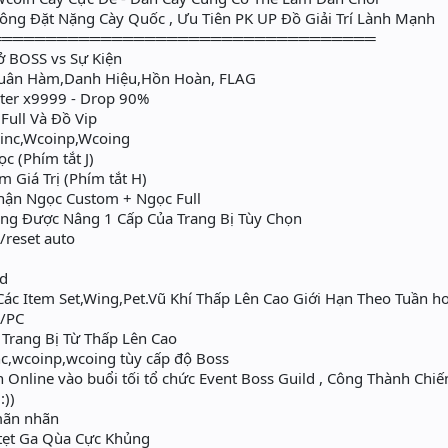
ông Đặt Nặng Cày Quốc , Ưu Tiên PK UP Đồ Giải Trí Lành Mạnh
═══════════════════════════════════
ở BOSS vs Sự Kiện
uân Hàm,Danh Hiệu,Hồn Hoàn, FLAG
ter x9999 - Drop 90%
ull Và Đồ Vip
inc,Wcoinp,Wcoing
 (Phím tắt J)
m Giá Trị (Phím tắt H)
ận Ngọc Custom + Ngọc Full
g Được Nâng 1 Cấp Của Trang Bị Tùy Chọn
/reset auto
rd
c Item Set,Wing,Pet.Vũ Khí Thấp Lên Cao Giới Hạn Theo Tuần h
n/PC
Trang Bị Từ Thấp Lên Cao
c,wcoinp,wcoing tùy cấp độ Boss
nline vào buổi tối tổ chức Event Boss Guild , Công Thành Chiế
:))
mãn nhãn
tẹt Ga Qùa Cực Khủng