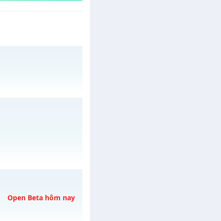
 05/08/2626
/muhoalong
vào 13h
Open Beta hôm nay