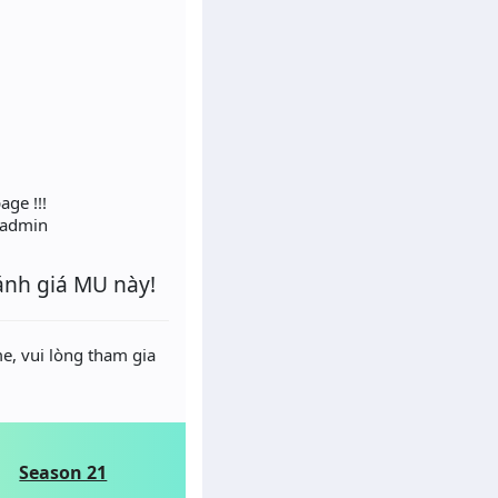
ge !!!
ừ admin
ánh giá MU này!
e, vui lòng tham gia
Season 21