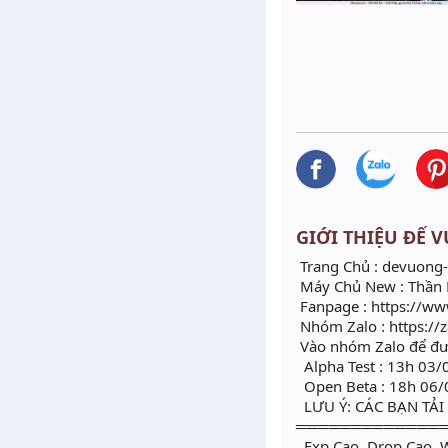
GIỚI THIỆU ĐẾ V
Trang Chủ : devuong-
Máy Chủ New : Thần
Fanpage : https://w
Nhóm Zalo : https://
Vào nhóm Zalo để đượ
Alpha Test : 13h 03
Open Beta : 18h 06
LƯU Ý: CÁC BẠN TẢ
═════════════
Exp Cao, Drop Cao, 