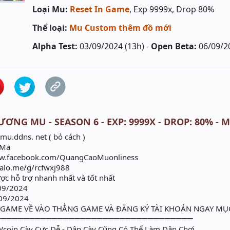
Loại Mu:
Reset In Game
, Exp 9999x, Drop 80%
Thể loại:
Mu Custom thêm đồ mới
Alpha Test:
03/09/2024 (13h) -
Open Beta:
06/09/2
ƯƠNG MU - SEASON 6 - EXP: 9999X - DROP: 80% - 
mu.ddns. net ( bỏ cách )
 Ma
ww.facebook.com/QuangCaoMuonliness
zalo.me/g/rcfwxj988
c hỗ trợ nhanh nhất và tốt nhất
/09/2024
/09/2024
I GAME VỀ VÀO THẲNG GAME VÀ ĐĂNG KÝ TÀI KHOẢN NGAY M
═══════════════════════════════════
Wcoin Cày Cực Dễ - Dân Cày Cũng Có Thể Làm Dân Chơi