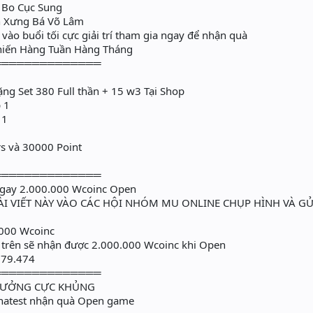
 Bo Cục Sung
n Xưng Bá Võ Lâm
ào buổi tối cực giải trí tham gia ngay để nhận quà
iến Hàng Tuần Hàng Tháng
══════════════
ặng Set 380 Full thần + 15 w3 Tại Shop
 1
 1
rs và 30000 Point
══════════════
ngay 2.000.000 Wcoinc Open
.E BÀI VIẾT NÀY VÀO CÁC HỘI NHÓM MU ONLINE CHỤP HÌNH VÀ G
000 Wcoinc
trên sẽ nhận được 2.000.000 Wcoinc khi Open
979.474
══════════════
HƯỞNG CỰC KHỦNG
phatest nhận quà Open game