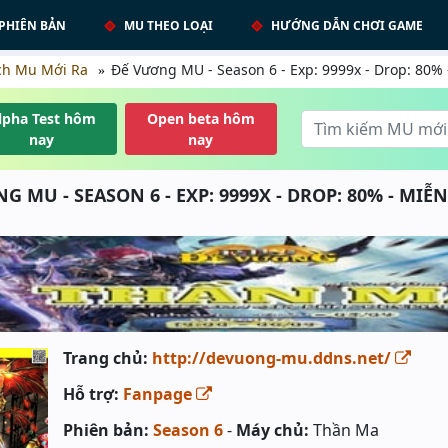
PHIÊN BẢN
MU THEO LOẠI
HƯỚNG DẪN CHƠI GAME
ch Mu Mới Ra
Đế Vương MU - Season 6 - Exp: 9999x - Drop: 80%
lpha Test hôm
Open beta hôm
nay
nay
G MU - SEASON 6 - EXP: 9999X - DROP: 80% - MIỄN
Trang chủ:
http://devuong-mu.ddns.net/
Hỗ trợ:
Fanpage
Phiên bản:
Season 6
-
Máy chủ:
Thần Ma