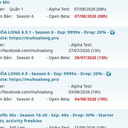
m MU
tihack: gold
i ra tháng 07 2026 - Mở máy chủ
BOSS XUYÊN ĐÊM, WC 
er:
Quận 1
- Alpha Test:
07/08
/2026
(08h)
gày 29/07/2626
ên Bản:
Season 6
- Open Beta:
07/08
/2026
(08h)
9999x - Drop: 80%
+ MU HÙNG BÁ ++ - Siêu Phẩm MU
ỎA LONG 6.9.1 - Season 6 - Exp: 9999x - Drop: 20% - 🌍
reset: Reset In Game
ite: https://muhoalong.pro
 mới ra tháng 08 2026 - Mở máy chủ
Quận 1
vào 08h ngày
loại: Mu Nguyên bản Webzen
er:
- Alpha Test:
://facebook.com/muhoalong
27/07
/2026
(13h)
p: 200x - Drop: 10%
hack: KHÔNG THỂ HACK
ên Bản:
Season 6
- Open Beta:
29/07
/2026
(13h)
ểu reset: Reset In Game
hể loại: Mu Nguyên bản Webzen
ỎA LONG 6.9.1 - 🌍 Website: https://muhoalong.pro
ỎA LONG 6.9 - Season 6 - Exp: 9999x - Drop: 20% - 🌍
ite: https://muhoalong.pro
tihack: Shark Shield
ới ra tháng 07 2026 - Mở máy chủ
https://facebook.com
er:
- Alpha Test:
 29/07/2626
://facebook.com/muhoalong
03/08
/2026
(19h)
ên Bản:
Season 6
- Open Beta:
04/08
/2026
(19h)
9999x - Drop: 20%
reset: Non Reset
ỎA LONG 6.9 - 🌍 Website: https://muhoalong.pro
fic Mu - Season 16-20 - Exp: 40x - Drop: 30% - Starter
loại: Mu Nguyên bản Webzen
s, activity freebies
ới ra tháng 08 2026 - Mở máy chủ
https://facebook.com
er:
X40 Low
- Alpha Test:
15/08
/2026
(18h)