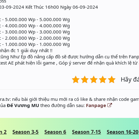
Boss
 03-09-2024 Kết Thúc 16h00 Ngày 06-09-2024
Wc - 5.000.000 Wp - 5.000.000 Wg
Wc - 4.000.000 Wp - 4.000.000 Wg
Wc - 3.000.000 Wp - 3.000.000 Wg
Wc - 2.000.000 Wp - 2.000.000 Wg
Wc - 1.000.000 Wp - 1.000.000 Wg
nhận đc 1 giải duy nhất !!
ũng Như Ép đồ nâng cấp đồ sẽ được hướng dẫn cụ thể trên Fanpa
test AE phát hiện lỗi game , Góp ý server để nhận quà khích lệ t
Hãy đ
a.tv: nếu bài giới thiệu mu mới ra có like & share nhận code gam
 của
Đế Vương MU
theo đường dẫn sau:
Fanpage
n 2
Season 3-5
Season 6
Season 7-15
Season 16-20