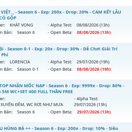
9999x - Drop: 20%
hanoi2-Classic - Lối chơi cày cuốc Classic đồ chuẩn
VIỆT__ - Season 6 - Exp: 200x - Drop: 20% - CAM KẾT LÂU
reset: Non Reset
 CÓ GỘP
 mới ra tháng 08 2026 - Mở máy chủ
Muhanoi2-Classic
và
loại: Mu Nguyên bản Webzen
er:
KHÁT VỌNG
- Alpha Test:
08/08
/2026
(13h)
8/08/2626
ên Bản:
Season 6
- Open Beta:
08/08
/2026
(13h)
ack: XShield
p: 5x - Drop: 10%
MU VIỆT__ - CAM KẾT LÂU DÀI, CÓ GỘP
i - Season 0-1 - Exp: 20x - Drop: 30% - Dễ Chơi Giải Trí
ểu reset: Reset In Game
 Phí
 mới ra tháng 08 2026 - Mở máy chủ
KHÁT VỌNG
vào 13h 
hể loại: Mu Nguyên bản Webzen
er:
LORENCIA
- Alpha Test:
29/07
/2026
(19h)
ên Bản:
Season 0-1
- Open Beta:
08/08
/2026
(19h)
p: 200x - Drop: 20%
tihack: Pro
ểu reset: Reset In Game
 Nội - Dễ Chơi Giải Trí Miễn Phí
TOP NHẬN MỐC NẠP - Season 6 - Exp: 9999x - Drop: 80% -
hể loại: Mu Nguyên bản Webzen
 5M WC+SET 400 FULL THẦN FREE
 mới ra tháng 08 2026 - Mở máy chủ
LORENCIA
vào 19h ng
er:
- Alpha Test:
tihack: GoldShield
 XUYÊN ĐÊM, WC RƠI NHƯ MƯA
29/07
/2026
(13h)
p: 20x - Drop: 30%
ên Bản:
Season 6
- Open Beta:
29/07
/2026
(13h)
ểu reset: Reset In Game
hể loại: Mu Nguyên bản Webzen
TOP NHẬN MỐC NẠP - TẶNG 5M WC+SET 400 FULL THẦN FR
U HÙNG BÁ ++ - Season 6 - Exp: 200x - Drop: 10% - Siêu