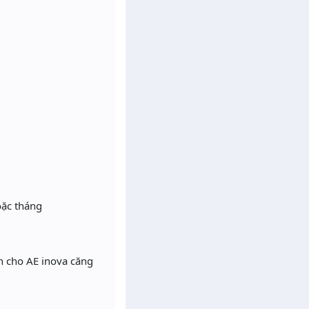
oặc tháng
n cho AE inova căng