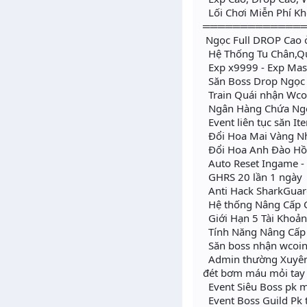
Lối Chơi Miễn Phí Kh
═════════════
Ngọc Full DROP Cao 
Hệ Thống Tu Chân,Q
Exp x9999 - Exp Mas
Săn Boss Drop Ngọc F
Train Quái nhận Wco
Ngân Hàng Chứa Ngọc
Event liên tục săn Ite
Đổi Hoa Mai Vàng Nh
Đổi Hoa Anh Đào Hồn
Auto Reset Ingame - 
GHRS 20 lần 1 ngày
Anti Hack SharkGua
Hệ thống Nâng Cấp Cá
Giới Hạn 5 Tài Khoả
Tính Năng Nâng Cấp 
Săn boss nhận wcoin
Admin thường Xuyên O
đét bơm máu mỏi tay 
Event Siêu Boss pk 
Event Boss Guild Pk 