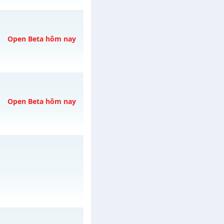
o 10h ngày
Open Beta hôm nay
ngày 08/08/2626
Open Beta hôm nay
ày 08/08/2626
EE