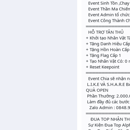
Event Sinh Tồn ,Chạy
Event Thần Ma Chiế
Event Admin tổ chức v
Event Công Thành Ch
═════════════
HỖ TRỢ TÂN THỦ
+ Khởi tạo Nhân Vật T
+ Tặng Danh Hiệu Cấp
+ Tặng Hồn Hoàn Cấp
+ Tặng Flag Cấp 1
+ Tạo Nhân Vật Có: 0 
+ Reset Keepoint
═════════════
Event Chia sẽ nhận 
L.I.K.E VÀ S.H.A.R
QUÀ OPEN
Phần Thưởng: 2.000.
Làm đầy đủ các bước 
Zalo Admin : 0848.
═════════════
ĐUA TOP NHẬN T
Sự Kiện Đua Top Al