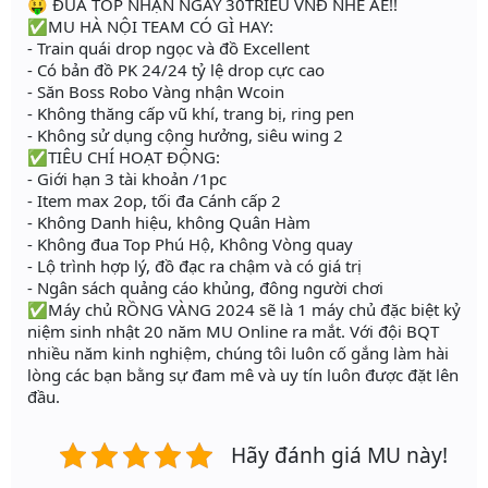
🤑 ĐUA TỐP NHẬN NGAY 30TRIEU VNĐ NHÉ AE!!
✅MU HÀ NỘI TEAM CÓ GÌ HAY:
- Train quái drop ngọc và đồ Excellent
- Có bản đồ PK 24/24 tỷ lệ drop cực cao
- Săn Boss Robo Vàng nhận Wcoin
- Không thăng cấp vũ khí, trang bị, ring pen
- Không sử dụng cộng hưởng, siêu wing 2
✅TIÊU CHÍ HOẠT ĐỘNG:
- Giới hạn 3 tài khoản /1pc
- Item max 2op, tối đa Cánh cấp 2
- Không Danh hiệu, không Quân Hàm
- Không đua Top Phú Hộ, Không Vòng quay
- Lộ trình hợp lý, đồ đạc ra chậm và có giá trị
- Ngân sách quảng cáo khủng, đông người chơi
✅Máy chủ RỒNG VÀNG 2024 sẽ là 1 máy chủ đặc biệt kỷ
niệm sinh nhật 20 năm MU Online ra mắt. Với đội BQT
nhiều năm kinh nghiệm, chúng tôi luôn cố gắng làm hài
lòng các bạn bằng sự đam mê và uy tín luôn được đặt lên
đầu.
Hãy đánh giá MU này!