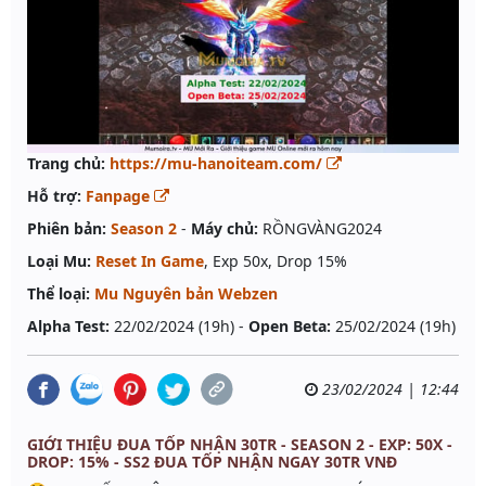
Trang chủ:
https://mu-hanoiteam.com/
Hỗ trợ:
Fanpage
Phiên bản:
Season 2
-
Máy chủ:
RỒNGVÀNG2024
Loại Mu:
Reset In Game
, Exp 50x, Drop 15%
Thể loại:
Mu Nguyên bản Webzen
Alpha Test:
22/02/2024 (19h) -
Open Beta:
25/02/2024 (19h)
23/02/2024 | 12:44
GIỚI THIỆU ĐUA TỐP NHẬN 30TR - SEASON 2 - EXP: 50X -
DROP: 15% - SS2 ĐUA TỐP NHẬN NGAY 30TR VNĐ