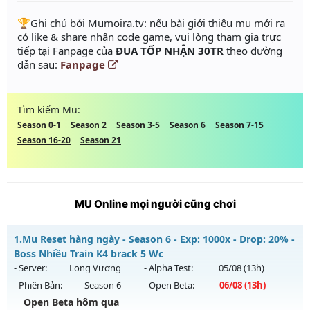
️🏆Ghi chú bởi Mumoira.tv: nếu bài giới thiệu mu mới ra
có like & share nhận code game, vui lòng tham gia trực
tiếp tại Fanpage của
ĐUA TỐP NHẬN 30TR
theo đường
dẫn sau:
Fanpage
Tìm kiếm Mu:
Season 0-1
Season 2
Season 3-5
Season 6
Season 7-15
Season 16-20
Season 21
MU Online mọi người cũng chơi
1.
Mu Reset hàng ngày - Season 6 - Exp: 1000x - Drop: 20% -
Boss Nhiều Train K4 brack 5 Wc
- Server:
Long Vương
- Alpha Test:
05/08
(13h)
- Phiên Bản:
Season 6
- Open Beta:
06/08
(13h)
Open Beta hôm qua