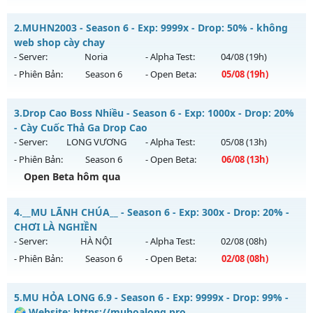
Mu Reset hàng ngày - Boss Nhiều Train K4 brack 5 Wc
2.
MUHN2003 - Season 6 - Exp: 9999x - Drop: 50% - không
Mu mới ra tháng 08 2026 - Mở máy chủ
Long Vương
vào
web shop cày chay
13h ngày 06/08/2626
- Server:
Noria
- Alpha Test:
04/08
(19h)
- Phiên Bản:
Season 6
- Open Beta:
05/08
(19h)
Exp: 1000x - Drop: 20%
Kiểu reset: Reset In Game
MUHN2003 - không web shop cày chay
3.
Drop Cao Boss Nhiều - Season 6 - Exp: 1000x - Drop: 20%
Thể loại: Mu Nguyên bản Webzen
Mu mới ra tháng 08 2026 - Mở máy chủ
Noria
vào 19h ngày
- Cày Cuốc Thả Ga Drop Cao
Antihack: GameGuard
05/08/2626
- Server:
LONG VƯƠNG
- Alpha Test:
05/08
(13h)
- Phiên Bản:
Season 6
- Open Beta:
06/08
(13h)
Exp: 9999x - Drop: 50%
Open Beta hôm qua
Kiểu reset: Reset In Game
Thể loại: Mu Nguyên bản Webzen
Drop Cao Boss Nhiều - Cày Cuốc Thả Ga Drop Cao
4.
__MU LÃNH CHÚA__ - Season 6 - Exp: 300x - Drop: 20% -
Antihack: XSHield
Mu mới ra tháng 08 2026 - Mở máy chủ
LONG VƯƠNG
vào
CHƠI LÀ NGHIỀN
13h ngày 06/08/2626
- Server:
HÀ NỘI
- Alpha Test:
02/08
(08h)
- Phiên Bản:
Season 6
- Open Beta:
02/08
(08h)
Exp: 1000x - Drop: 20%
Kiểu reset: Reset In Game
__MU LÃNH CHÚA__ - CHƠI LÀ NGHIỀN
5.
MU HỎA LONG 6.9 - Season 6 - Exp: 9999x - Drop: 99% -
Thể loại: Mu Nguyên bản Webzen
Mu mới ra tháng 08 2026 - Mở máy chủ
HÀ NỘI
vào 08h
🌍 Website: https://muhoalong.pro