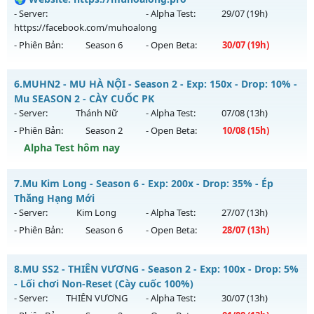
Antihack: GameGuard
ngày 02/08/2626
- Server:
- Alpha Test:
29/07
(19h)
https://facebook.com/muhoalong
Exp: 300x - Drop: 20%
- Phiên Bản:
Season 6
- Open Beta:
30/07
(19h)
Kiểu reset: Reset In Game
Thể loại: Mu Nguyên bản Webzen
MU HỎA LONG 6.9 - 🌍 Website: https://muhoalong.pro
6.
MUHN2 - MU HÀ NỘI - Season 2 - Exp: 150x - Drop: 10% -
Antihack: GoldShield
Mu mới ra tháng 07 2026 - Mở máy chủ
Mu SEASON 2 - CÀY CUỐC PK
https://facebook.com/muhoalong
vào 19h ngày
- Server:
Thánh Nữ
- Alpha Test:
07/08
(13h)
30/07/2626
- Phiên Bản:
Season 2
- Open Beta:
10/08
(15h)
Exp: 9999x - Drop: 99%
Alpha Test hôm nay
Kiểu reset: Non Reset
MUHN2 - MU HÀ NỘI - Mu SEASON 2 - CÀY CUỐC PK
7.
Mu Kim Long - Season 6 - Exp: 200x - Drop: 35% - Ép
Thể loại: Mu Nguyên bản Webzen
Mu mới ra tháng 08 2026 - Mở máy chủ
Thánh Nữ
vào 15h
Thăng Hạng Mới
Antihack: Xshiel
ngày 10/08/2626
- Server:
Kim Long
- Alpha Test:
27/07
(13h)
- Phiên Bản:
Season 6
- Open Beta:
28/07
(13h)
Exp: 150x - Drop: 10%
Kiểu reset: Reset In Game
Mu Kim Long - Ép Thăng Hạng Mới
8.
MU SS2 - THIÊN VƯƠNG - Season 2 - Exp: 100x - Drop: 5%
Thể loại: Mu Nguyên bản Webzen
Mu mới ra tháng 07 2026 - Mở máy chủ
Kim Long
vào 13h
- Lối chơi Non-Reset (Cày cuốc 100%)
Antihack: IGMU.DEV
ngày 28/07/2626
- Server:
THIÊN VƯƠNG
- Alpha Test:
30/07
(13h)