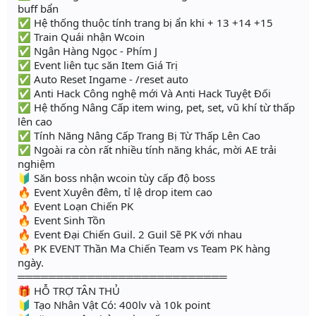
buff bẩn
✅ Hệ thống thuộc tính trang bị ẩn khi + 13 +14 +15
✅ Train Quái nhận Wcoin
✅ Ngân Hàng Ngọc - Phím J
✅ Event liên tục săn Item Giá Trị
✅ Auto Reset Ingame - /reset auto
✅ Anti Hack Công nghệ mới Và Anti Hack Tuyệt Đối
✅ Hệ thống Nâng Cấp item wing, pet, set, vũ khí từ thấp
lên cao
✅ Tính Năng Nâng Cấp Trang Bị Từ Thấp Lên Cao
✅ Ngoài ra còn rất nhiều tính năng khác, mời AE trải
nghiệm
🔰 Săn boss nhận wcoin tùy cấp độ boss
🔥 Event Xuyên đêm, tỉ lệ drop item cao
🔥 Event Loạn Chiến PK
🔥 Event Sinh Tồn
🔥 Event Đại Chiến Guil. 2 Guil Sẽ PK với nhau
🔥 PK EVENT Thần Ma Chiến Team vs Team PK hàng
ngày.
═══════════════════════════
🎁 HỖ TRỢ TÂN THỦ
🔰 Tạo Nhân Vật Có: 400lv và 10k point