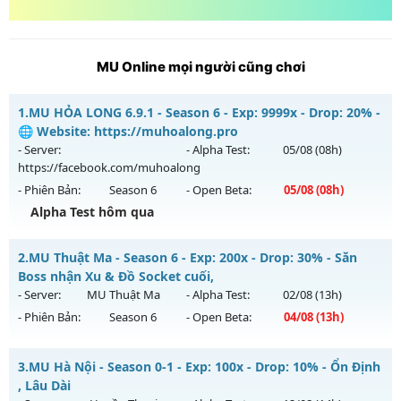
MU Online mọi người cũng chơi
1.
MU HỎA LONG 6.9.1 - Season 6 - Exp: 9999x - Drop: 20% -
🌐 Website: https://muhoalong.pro
- Server:
- Alpha Test:
05/08
(08h)
https://facebook.com/muhoalong
- Phiên Bản:
Season 6
- Open Beta:
05/08
(08h)
Alpha Test hôm qua
MU HỎA LONG 6.9.1 - 🌐 Website: https://muhoalong.pro
2.
MU Thuật Ma - Season 6 - Exp: 200x - Drop: 30% - Săn
Mu mới ra tháng 08 2026 - Mở máy chủ
Boss nhận Xu & Đồ Socket cuối,
https://facebook.com/muhoalong
vào 08h ngày
- Server:
MU Thuật Ma
- Alpha Test:
02/08
(13h)
05/08/2626
- Phiên Bản:
Season 6
- Open Beta:
04/08
(13h)
Exp: 9999x - Drop: 20%
MU Thuật Ma - Săn Boss nhận Xu & Đồ Socket cuối,
Kiểu reset: Non Reset
3.
MU Hà Nội - Season 0-1 - Exp: 100x - Drop: 10% - Ổn Định
Mu mới ra tháng 08 2026 - Mở máy chủ
MU Thuật Ma
vào
, Lâu Dài
Thể loại: Mu Nguyên bản Webzen