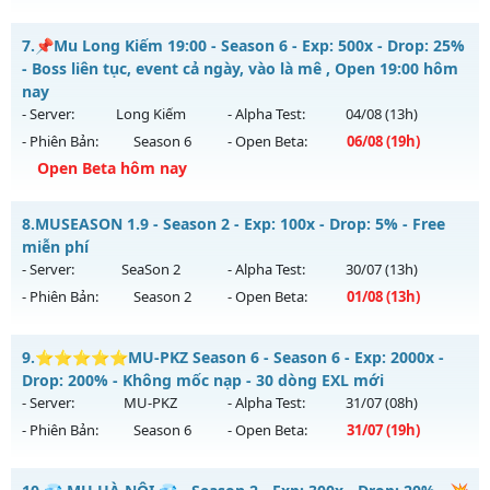
Thể loại: Mu Nguyên bản Webzen
MU HỎA LONG 1 - 🌍🌍🌍🌍Web: https://muhoalong.pro
7.
📌Mu Long Kiếm 19:00 - Season 6 - Exp: 500x - Drop: 25%
Antihack: AntiShield
Mu mới ra tháng 07 2026 - Mở máy chủ
- Boss liên tục, event cả ngày, vào là mê , Open 19:00 hôm
https://facebook.com/muhoalong
vào 09h ngày
nay
27/07/2626
- Server:
Long Kiếm
- Alpha Test:
04/08
(13h)
- Phiên Bản:
Season 6
- Open Beta:
06/08
(19h)
Exp: 99999x - Drop: 99%
Open Beta hôm nay
Kiểu reset: Non Reset
Thể loại: Mu Nguyên bản Webzen
📌Mu Long Kiếm 19:00 - Boss liên tục, event cả ngày, vào là
8.
MUSEASON 1.9 - Season 2 - Exp: 100x - Drop: 5% - Free
mê , Open 19:00 hôm nay
Antihack: XShield
miễn phí
Mu mới ra tháng 08 2026 - Mở máy chủ
Long Kiếm
vào 19h
- Server:
SeaSon 2
- Alpha Test:
30/07
(13h)
ngày 06/08/2626
- Phiên Bản:
Season 2
- Open Beta:
01/08
(13h)
Exp: 500x - Drop: 25%
MUSEASON 1.9 - Free miễn phí
Kiểu reset: Reset In Game
9.
⭐⭐⭐⭐⭐MU-PKZ Season 6 - Season 6 - Exp: 2000x -
Mu mới ra tháng 08 2026 - Mở máy chủ
SeaSon 2
vào 13h
Drop: 200% - Không mốc nạp - 30 dòng EXL mới
Thể loại: Mu Nguyên bản Webzen
ngày 01/08/2626
- Server:
MU-PKZ
- Alpha Test:
31/07
(08h)
Antihack: VIP SHIELD
- Phiên Bản:
Season 6
- Open Beta:
31/07
(19h)
Exp: 100x - Drop: 5%
Kiểu reset: Reset In Game
⭐⭐⭐⭐⭐MU-PKZ Season 6 - Không mốc nạp - 30 dòng