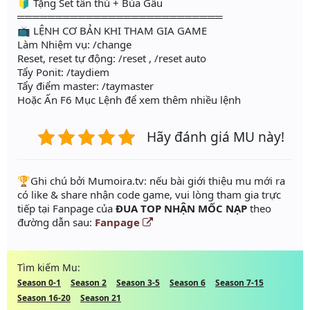
🔰 Tặng Set tân thủ + Bùa Gấu
═══════════════════════════
📺 LỆNH CƠ BẢN KHI THAM GIA GAME
Làm Nhiệm vụ: /change
Reset, reset tự động: /reset , /reset auto
Tẩy Ponit: /taydiem
Tẩy điểm master: /taymaster
Hoặc Ấn F6 Mục Lệnh để xem thêm nhiều lệnh
Hãy đánh giá MU này!
️🏆Ghi chú bởi Mumoira.tv: nếu bài giới thiệu mu mới ra
có like & share nhận code game, vui lòng tham gia trực
tiếp tại Fanpage của
ĐUA TOP NHẬN MỐC NẠP
theo
đường dẫn sau:
Fanpage
Tìm kiếm Mu:
Season 0-1
Season 2
Season 3-5
Season 6
Season 7-15
Season 16-20
Season 21