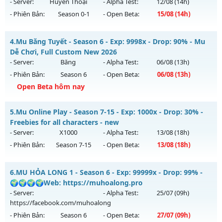
13h ngày 04/08/2626
- Server:
Huyền Thoại
- Alpha Test:
12/08
(14h)
Antihack: XShield
- Phiên Bản:
Season 0-1
- Open Beta:
15/08
(14h)
Exp: 200x - Drop: 30%
Kiểu reset: Reset In Game
MU Hà Nội - Ổn Định , Lâu Dài
4.
Mu Băng Tuyết - Season 6 - Exp: 9998x - Drop: 90% - Mu
Thể loại: Mu Nguyên bản Webzen
Mu mới ra tháng 08 2026 - Mở máy chủ
Huyền Thoại
vào
Dễ Chơi, Full Custom New 2026
Antihack: VietGuard
14h ngày 15/08/2626
- Server:
Băng
- Alpha Test:
06/08
(13h)
- Phiên Bản:
Season 6
- Open Beta:
06/08
(13h)
Exp: 100x - Drop: 10%
Open Beta hôm nay
Kiểu reset: Reset In Game
Thể loại: Mu Nguyên bản Webzen
Mu Băng Tuyết - Mu Dễ Chơi, Full Custom New 2026
5.
Mu Online Play - Season 7-15 - Exp: 1000x - Drop: 30% -
Antihack: ICM
Mu mới ra tháng 08 2026 - Mở máy chủ
Băng
vào 13h ngày
Freebies for all characters - new
06/08/2626
- Server:
X1000
- Alpha Test:
13/08
(18h)
- Phiên Bản:
Season 7-15
- Open Beta:
13/08
(18h)
Exp: 9998x - Drop: 90%
Kiểu reset: Reset In Game
Mu Online Play - Freebies for all characters - new
6.
MU HỎA LONG 1 - Season 6 - Exp: 99999x - Drop: 99% -
Thể loại: Mu Custom thêm đồ mới
Mu mới ra tháng 08 2026 - Mở máy chủ
X1000
vào 18h ngày
🌍🌍🌍🌍Web: https://muhoalong.pro
Antihack: Dragon
13/08/2626
- Server:
- Alpha Test:
25/07
(09h)
https://facebook.com/muhoalong
Exp: 1000x - Drop: 30%
- Phiên Bản:
Season 6
- Open Beta:
27/07
(09h)
Kiểu reset: Reset In Game