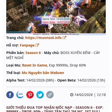
Trang chủ:
https://muvnss6.info
Hỗ trợ:
Fanpage
Phiên bản:
Season 6
-
Máy chủ:
BOSS XUYÊN ĐÊM - CÀY
MỆT NGHỈ
Loại Mu:
Reset In Game
, Exp 99999x, Drop 60%
Thể loại:
Mu Nguyên bản Webzen
Alpha Test:
14/02/2026 (08h) -
Open Beta:
14/02/2026 (13h)
14/02/2026 | 12:18
GIỚI THIỆU ĐUA TOP NHẬN MỐC NẠP - SEASON 6 - EXP:
99999X - DROP: 60% - TẶNG TÂN THỦ 2M WC, SET FULL