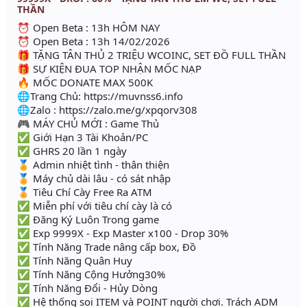
THẦN
⏰ Open Beta : 13h HÔM NAY
⏰ Open Beta : 13h 14/02/2026
🎁 TẶNG TÂN THỦ 2 TRIỆU WCOINC, SET ĐỒ FULL THẦN
🎁 SỰ KIỆN ĐUA TOP NHẬN MỐC NẠP
🔥 MỐC DONATE MAX 500K
🌐Trang Chủ: https://muvnss6.info
🌐Zalo : https://zalo.me/g/xpqorv308
🎮 MÁY CHỦ MỚI : Game Thủ
✅ Giới Hạn 3 Tài Khoản/PC
✅ GHRS 20 lần 1 ngày
🏅 Admin nhiệt tình - thân thiện
🏅 Máy chủ dài lâu - có sát nhập
🏅 Tiêu Chí Cày Free Ra ATM
✅ Miễn phí với tiêu chí cày là có
✅ Đăng Ký Luôn Trong game
✅ Exp 9999X - Exp Master x100 - Drop 30%
✅ Tính Năng Trade nâng cấp box, Đồ
✅ Tính Năng Quân Huy
✅ Tính Năng Cộng Hưởng30%
✅ Tính Năng Đổi - Hủy Dòng
✅ Hệ thống soi ITEM và POINT người chơi. Trách ADM