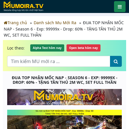
Trang chủ
Danh sách Mu Mới Ra
ĐUA TOP NHẬN MỐC
NẠP - Season 6 - Exp: 99999x - Drop: 60% - TẶNG TÂN THỦ 2M
WC, SET FULL THẦN
Lọc theo:
Alpha Test hôm nay
Open beta hôm nay
ĐUA TOP NHẬN MỐC NẠP - SEASON 6 - EXP: 99999X -
DROP: 60% - TẶNG TÂN THỦ 2M WC, SET FULL THẦN