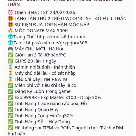
THẦN
⏰ Open Beta : 13h 23/02/2026
🎁 TẶNG TÂN THỦ 2 TRIỆU WCOINC, SET ĐỒ FULL THẦN
🎁 SỰ KIỆN ĐUA TOP NHẬN MỐC NẠP
🔥 MỐC DONATE MAX 500K
🌐Trang Chủ: https://muss6-hnx.info
🌐Zalo : https://zalo.me/g/xpqorv308
🎮 MÁY CHỦ MỚI : Hà Nội
✅ Giới Hạn 3 Tài Khoản/PC
✅ GHRS 20 lần 1 ngày
🏅 Admin nhiệt tình - thân thiện
🏅 Máy chủ dài lâu - có sát nhập
🏅 Tiêu Chí Cày Free Ra ATM
✅ Miễn phí với tiêu chí cày là có
✅ Đăng Ký Luôn Trong game
✅ Exp 9999X - Exp Master x100 - Drop 30%
✅ Tính Năng Trade nâng cấp box, Đồ
✅ Tính Năng Quân Huy
✅ Tính Năng Cộng Hưởng30%
✅ Tính Năng Đổi - Hủy Dòng
✅ Hệ thống soi ITEM và POINT người chơi. Trách ADM
buff bẩn