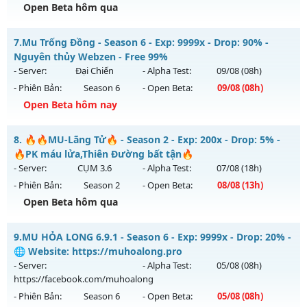
Open Beta hôm qua
Kiểu reset: Reset In Game
Thể loại: Mu Nguyên bản Webzen
⭐⭐⭐⭐⭐Mu Atlans - free 99%,boss nhiều-hồi sinh
7.
Mu Trống Đồng - Season 6 - Exp: 9999x - Drop: 90% -
Antihack: GameGuard
Mu mới ra tháng 08 2026 - Mở máy chủ
Atlans
vào 13h
Nguyên thủy Webzen - Free 99%
ngày 08/08/2626
- Server:
Đại Chiến
- Alpha Test:
09/08
(08h)
- Phiên Bản:
Season 6
- Open Beta:
09/08
(08h)
Exp: 500x - Drop: 20%
Open Beta hôm nay
Kiểu reset: Reset In Game
Thể loại: Mu Nguyên bản Webzen
Mu Trống Đồng - Nguyên thủy Webzen - Free 99%
8.
🔥🔥MU-Lãng Tử🔥 - Season 2 - Exp: 200x - Drop: 5% -
Antihack: chống hack 99%
Mu mới ra tháng 08 2026 - Mở máy chủ
Đại Chiến
vào 08h
🔥PK máu lửa,Thiên Đường bất tận🔥
ngày 09/08/2626
- Server:
CỤM 3.6
- Alpha Test:
07/08
(18h)
- Phiên Bản:
Season 2
- Open Beta:
08/08
(13h)
Exp: 9999x - Drop: 90%
Open Beta hôm qua
Kiểu reset: Reset In Game
Thể loại: Mu Nguyên bản Webzen
🔥🔥MU-Lãng Tử🔥 - 🔥PK máu lửa,Thiên Đường bất tận🔥
9.
MU HỎA LONG 6.9.1 - Season 6 - Exp: 9999x - Drop: 20% -
Antihack: ICMPROTECT ✅ 🔴 ✨ ⚡️
Mu mới ra tháng 08 2026 - Mở máy chủ
CỤM 3.6
vào 13h
🌐 Website: https://muhoalong.pro
ngày 08/08/2626
- Server:
- Alpha Test:
05/08
(08h)
https://facebook.com/muhoalong
Exp: 200x - Drop: 5%
- Phiên Bản:
Season 6
- Open Beta:
05/08
(08h)
Kiểu reset: Reset In Game