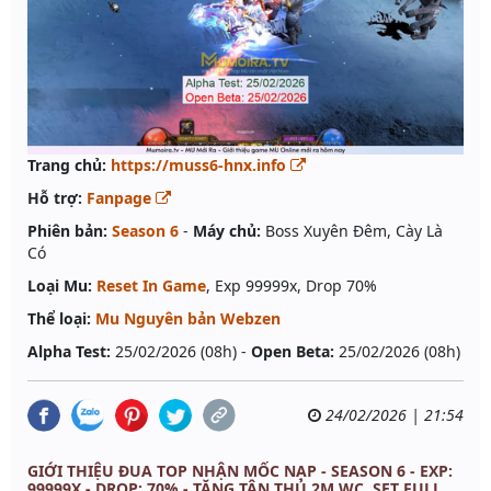
Trang chủ:
https://muss6-hnx.info
Hỗ trợ:
Fanpage
Phiên bản:
Season 6
-
Máy chủ:
Boss Xuyên Đêm, Cày Là
Có
Loại Mu:
Reset In Game
, Exp 99999x, Drop 70%
Thể loại:
Mu Nguyên bản Webzen
Alpha Test:
25/02/2026 (08h) -
Open Beta:
25/02/2026 (08h)
24/02/2026 | 21:54
GIỚI THIỆU ĐUA TOP NHẬN MỐC NẠP - SEASON 6 - EXP:
99999X - DROP: 70% - TẶNG TÂN THỦ 2M WC, SET FULL