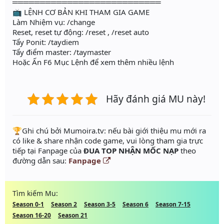
═══════════════════════════
📺 LỆNH CƠ BẢN KHI THAM GIA GAME
Làm Nhiệm vụ: /change
Reset, reset tự động: /reset , /reset auto
Tẩy Ponit: /taydiem
Tẩy điểm master: /taymaster
Hoặc Ấn F6 Mục Lệnh để xem thêm nhiều lệnh
Hãy đánh giá MU này!
️🏆Ghi chú bởi Mumoira.tv: nếu bài giới thiệu mu mới ra
có like & share nhận code game, vui lòng tham gia trực
tiếp tại Fanpage của
ĐUA TOP NHẬN MỐC NẠP
theo
đường dẫn sau:
Fanpage
Tìm kiếm Mu:
Season 0-1
Season 2
Season 3-5
Season 6
Season 7-15
Season 16-20
Season 21