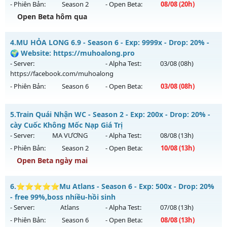
- Phiên Bản:
Season 2
- Open Beta:
08/08
(20h)
Exp: 9998x - Drop: 90%
Open Beta hôm qua
Kiểu reset: Reset In Game
Thể loại: Mu Custom thêm đồ mới
MU HÀ NỘI SS2 - Cày Cuốc giải trí
4.
MU HỎA LONG 6.9 - Season 6 - Exp: 9999x - Drop: 20% -
Antihack: Dragon
Mu mới ra tháng 08 2026 - Mở máy chủ
Huyền Thoại
vào
🌍 Website: https://muhoalong.pro
20h ngày 08/08/2626
- Server:
- Alpha Test:
03/08
(08h)
https://facebook.com/muhoalong
Exp: 9999x - Drop: 99%
- Phiên Bản:
Season 6
- Open Beta:
03/08
(08h)
Kiểu reset: Reset In Game
Thể loại: Mu Nguyên bản Webzen
MU HỎA LONG 6.9 - 🌍 Website: https://muhoalong.pro
5.
Train Quái Nhận WC - Season 2 - Exp: 200x - Drop: 20% -
Antihack: ugk
Mu mới ra tháng 08 2026 - Mở máy chủ
cày Cuốc Không Mốc Nạp Giá Trị
https://facebook.com/muhoalong
vào 08h ngày
- Server:
MA VƯƠNG
- Alpha Test:
08/08
(13h)
03/08/2626
- Phiên Bản:
Season 2
- Open Beta:
10/08
(13h)
Exp: 9999x - Drop: 20%
Open Beta ngày mai
Kiểu reset: Non Reset
Train Quái Nhận WC - cày Cuốc Không Mốc Nạp Giá Trị
6.
⭐⭐⭐⭐⭐Mu Atlans - Season 6 - Exp: 500x - Drop: 20%
Thể loại: Mu Nguyên bản Webzen
Mu mới ra tháng 08 2026 - Mở máy chủ
MA VƯƠNG
vào
- free 99%,boss nhiều-hồi sinh
Antihack: XShield
13h ngày 10/08/2626
- Server:
Atlans
- Alpha Test:
07/08
(13h)
- Phiên Bản:
Season 6
- Open Beta:
08/08
(13h)
Exp: 200x - Drop: 20%