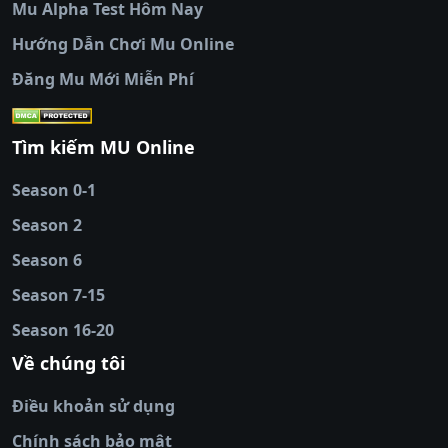
Mu Alpha Test Hôm Nay
luongsontv
|
trực tiếp bóng đá cakhiatv
|
trực
tiếp bóng đá
Hướng Dẫn Chơi Mu Online
socolive
|
xoso66
|
DABET
|
xem bóng đá
Đăng Mu Mới Miễn Phí
cakhiatv
|
kèo nhà
cái
|
qh88
|
Ok9
|
nhatvip
|
socolive
|
Ku
88
|
tài xỉu
Tìm kiếm MU Online
online
|
sunwin
|
hitclub
|
b52club
|
iwin
cái uy tín
|
kèo nhà
Season 0-1
cái
|
nowgoal
|
1gom
|
net88
|
max88
|
Season 2
đĩa
|
bắn cá đổi
thưởng
Season 6
|
https://bongdalu.ceo
|
trang chủ
fly88
|
new88
|
https://keonhacai.claims/
|
ht
Season 7-15
bóng đá
|
NEW88
|
socolive
Season 16-20
tv
|
hitclub
|
ok9
|
Hitclub
|
Vic88
|
Red8
win
|
Xoilac
|
open 88
|
open 88
|
sun
Về chúng tôi
win
|
hit club
|
Kingfun
|
game bài đổi
Điều khoản sử dụng
thưởng
|
rik vip
|
game bắn cá đổi
thưởng
|
giai ma keo nha
Chính sách bảo mật