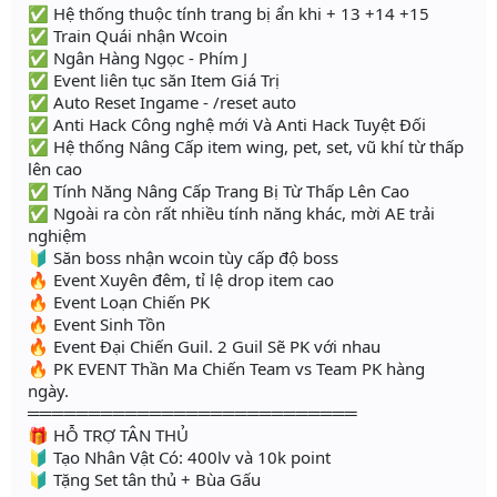
✅ Hệ thống thuộc tính trang bị ẩn khi + 13 +14 +15
✅ Train Quái nhận Wcoin
✅ Ngân Hàng Ngọc - Phím J
✅ Event liên tục săn Item Giá Trị
✅ Auto Reset Ingame - /reset auto
✅ Anti Hack Công nghệ mới Và Anti Hack Tuyệt Đối
✅ Hệ thống Nâng Cấp item wing, pet, set, vũ khí từ thấp
lên cao
✅ Tính Năng Nâng Cấp Trang Bị Từ Thấp Lên Cao
✅ Ngoài ra còn rất nhiều tính năng khác, mời AE trải
nghiệm
🔰 Săn boss nhận wcoin tùy cấp độ boss
🔥 Event Xuyên đêm, tỉ lệ drop item cao
🔥 Event Loạn Chiến PK
🔥 Event Sinh Tồn
🔥 Event Đại Chiến Guil. 2 Guil Sẽ PK với nhau
🔥 PK EVENT Thần Ma Chiến Team vs Team PK hàng
ngày.
═══════════════════════════
🎁 HỖ TRỢ TÂN THỦ
🔰 Tạo Nhân Vật Có: 400lv và 10k point
🔰 Tặng Set tân thủ + Bùa Gấu