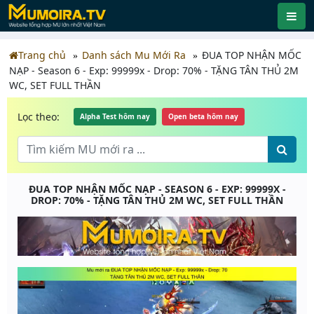
Trang chủ
Danh sách Mu Mới Ra
ĐUA TOP NHẬN MỐC
NẠP - Season 6 - Exp: 99999x - Drop: 70% - TẶNG TÂN THỦ 2M
WC, SET FULL THẦN
Lọc theo:
Alpha Test hôm nay
Open beta hôm nay
ĐUA TOP NHẬN MỐC NẠP - SEASON 6 - EXP: 99999X -
DROP: 70% - TẶNG TÂN THỦ 2M WC, SET FULL THẦN