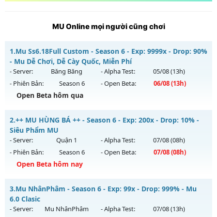
MU Online mọi người cũng chơi
1.
Mu Ss6.18Full Custom - Season 6 - Exp: 9999x - Drop: 90%
- Mu Dễ Chơi, Dễ Cày Quốc, Miễn Phí
- Server:
Băng Băng
- Alpha Test:
05/08
(13h)
- Phiên Bản:
Season 6
- Open Beta:
06/08
(13h)
Open Beta hôm qua
Mu Ss6.18Full Custom - Mu Dễ Chơi, Dễ Cày Quốc, Miễn Phí
2.
++ MU HÙNG BÁ ++ - Season 6 - Exp: 200x - Drop: 10% -
Mu mới ra tháng 08 2026 - Mở máy chủ
Băng Băng
vào 13h
Siêu Phẩm MU
ngày 06/08/2626
- Server:
Quận 1
- Alpha Test:
07/08
(08h)
- Phiên Bản:
Season 6
- Open Beta:
07/08
(08h)
Exp: 9999x - Drop: 90%
Open Beta hôm nay
Kiểu reset: Reset In Game
Thể loại: Mu Custom thêm đồ mới
++ MU HÙNG BÁ ++ - Siêu Phẩm MU
3.
Mu NhânPhâm - Season 6 - Exp: 99x - Drop: 999% - Mu
Antihack: Gold dragon
Mu mới ra tháng 08 2026 - Mở máy chủ
Quận 1
vào 08h
6.0 Clasic
ngày 07/08/2626
- Server:
Mu NhânPhâm
- Alpha Test:
07/08
(13h)