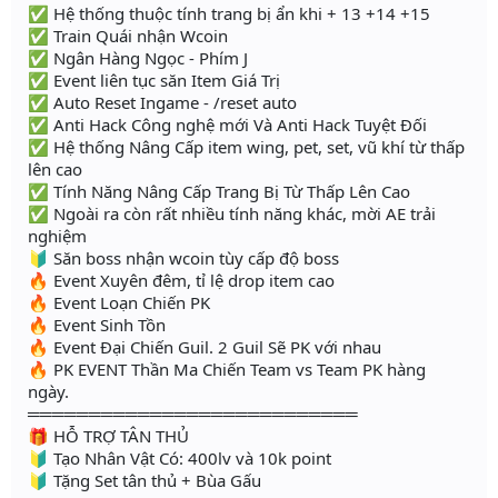
✅ Hệ thống thuộc tính trang bị ẩn khi + 13 +14 +15
✅ Train Quái nhận Wcoin
✅ Ngân Hàng Ngọc - Phím J
✅ Event liên tục săn Item Giá Trị
✅ Auto Reset Ingame - /reset auto
✅ Anti Hack Công nghệ mới Và Anti Hack Tuyệt Đối
✅ Hệ thống Nâng Cấp item wing, pet, set, vũ khí từ thấp
lên cao
✅ Tính Năng Nâng Cấp Trang Bị Từ Thấp Lên Cao
✅ Ngoài ra còn rất nhiều tính năng khác, mời AE trải
nghiệm
🔰 Săn boss nhận wcoin tùy cấp độ boss
🔥 Event Xuyên đêm, tỉ lệ drop item cao
🔥 Event Loạn Chiến PK
🔥 Event Sinh Tồn
🔥 Event Đại Chiến Guil. 2 Guil Sẽ PK với nhau
🔥 PK EVENT Thần Ma Chiến Team vs Team PK hàng
ngày.
═══════════════════════════
🎁 HỖ TRỢ TÂN THỦ
🔰 Tạo Nhân Vật Có: 400lv và 10k point
🔰 Tặng Set tân thủ + Bùa Gấu