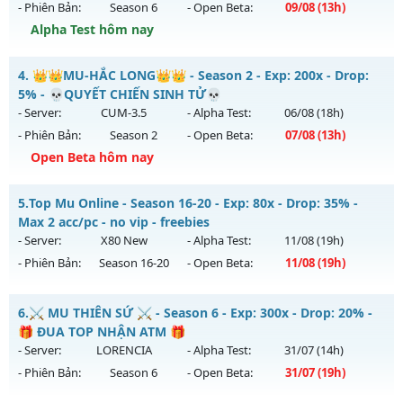
- Phiên Bản:
Season 6
- Open Beta:
09/08
(13h)
Exp: 200x - Drop: 10%
Alpha Test hôm nay
Kiểu reset: Reset In Game
Thể loại: Mu Nguyên bản Webzen
Mu NhânPhâm - Mu 6.0 Clasic
4.
👑👑MU-HẮC LONG👑👑 - Season 2 - Exp: 200x - Drop:
Antihack: Shark Shield
Mu mới ra tháng 08 2026 - Mở máy chủ
Mu NhânPhâm
vào
5% - 💀QUYẾT CHIẾN SINH TỬ💀
13h ngày 09/08/2626
- Server:
CUM-3.5
- Alpha Test:
06/08
(18h)
- Phiên Bản:
Season 2
- Open Beta:
07/08
(13h)
Exp: 99x - Drop: 999%
Open Beta hôm nay
Kiểu reset: Reset In Game
Thể loại: Mu Nguyên bản Webzen
👑👑MU-HẮC LONG👑👑 - 💀QUYẾT CHIẾN SINH TỬ💀
5.
Top Mu Online - Season 16-20 - Exp: 80x - Drop: 35% -
Antihack: goldshield💥
Mu mới ra tháng 08 2026 - Mở máy chủ
CUM-3.5
vào 13h
Max 2 acc/pc - no vip - freebies
ngày 07/08/2626
- Server:
X80 New
- Alpha Test:
11/08
(19h)
- Phiên Bản:
Season 16-20
- Open Beta:
11/08
(19h)
Exp: 200x - Drop: 5%
Kiểu reset: Reset In Game
Top Mu Online - Max 2 acc/pc - no vip - freebies
6.
⚔️ MU THIÊN SỨ ⚔️ - Season 6 - Exp: 300x - Drop: 20% -
Thể loại: Mu Nguyên bản Webzen
Mu mới ra tháng 08 2026 - Mở máy chủ
X80 New
vào 19h
🎁 ĐUA TOP NHẬN ATM 🎁
Antihack: Sharkguard
ngày 11/08/2626
- Server:
LORENCIA
- Alpha Test:
31/07
(14h)
- Phiên Bản:
Season 6
- Open Beta:
31/07
(19h)
Exp: 80x - Drop: 35%
Kiểu reset: Reset In Game