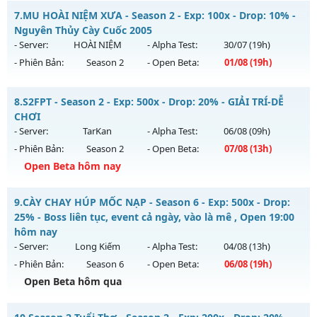
⚔️ MU THIÊN SỨ ⚔️ - 🎁 ĐUA TOP NHẬN ATM 🎁
7.
MU HOÀI NIỆM XƯA - Season 2 - Exp: 100x - Drop: 10% -
Thể loại: Mu Nguyên bản Webzen
Mu mới ra tháng 07 2026 - Mở máy chủ
LORENCIA
vào 19h
Nguyên Thủy Cày Cuốc 2005
Antihack: AntiShield
ngày 31/07/2626
- Server:
HOÀI NIỆM
- Alpha Test:
30/07
(19h)
- Phiên Bản:
Season 2
- Open Beta:
01/08
(19h)
Exp: 300x - Drop: 20%
Kiểu reset: Reset In Game
MU HOÀI NIỆM XƯA - Nguyên Thủy Cày Cuốc 2005
8.
S2FPT - Season 2 - Exp: 500x - Drop: 20% - GIẢI TRÍ-DỄ
Thể loại: Mu Nguyên bản Webzen
Mu mới ra tháng 08 2026 - Mở máy chủ
HOÀI NIỆM
vào 19h
CHƠI
Antihack: BDCAM
ngày 01/08/2626
- Server:
TarKan
- Alpha Test:
06/08
(09h)
- Phiên Bản:
Season 2
- Open Beta:
07/08
(13h)
Exp: 100x - Drop: 10%
Open Beta hôm nay
Kiểu reset: Reset In Game
Thể loại: Mu Nguyên bản Webzen
S2FPT - GIẢI TRÍ-DỄ CHƠI
9.
CÀY CHAY HÚP MỐC NẠP - Season 6 - Exp: 500x - Drop:
Antihack: Phiên bản mới nhất
Mu mới ra tháng 08 2026 - Mở máy chủ
TarKan
vào 13h
25% - Boss liên tục, event cả ngày, vào là mê , Open 19:00
ngày 07/08/2626
hôm nay
- Server:
Long Kiếm
- Alpha Test:
04/08
(13h)
Exp: 500x - Drop: 20%
- Phiên Bản:
Season 6
- Open Beta:
06/08
(19h)
Kiểu reset: Reset In Game
Open Beta hôm qua
Thể loại: Mu Nguyên bản Webzen
CÀY CHAY HÚP MỐC NẠP - Boss liên tục, event cả ngày, vào
Antihack: PRO