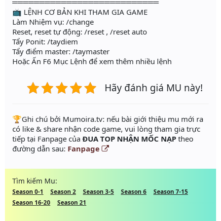
═══════════════════════════
📺 LỆNH CƠ BẢN KHI THAM GIA GAME
Làm Nhiệm vụ: /change
Reset, reset tự động: /reset , /reset auto
Tẩy Ponit: /taydiem
Tẩy điểm master: /taymaster
Hoặc Ấn F6 Mục Lệnh để xem thêm nhiều lệnh
Hãy đánh giá MU này!
️🏆Ghi chú bởi Mumoira.tv: nếu bài giới thiệu mu mới ra
có like & share nhận code game, vui lòng tham gia trực
tiếp tại Fanpage của
ĐUA TOP NHẬN MỐC NẠP
theo
đường dẫn sau:
Fanpage
Tìm kiếm Mu:
Season 0-1
Season 2
Season 3-5
Season 6
Season 7-15
Season 16-20
Season 21