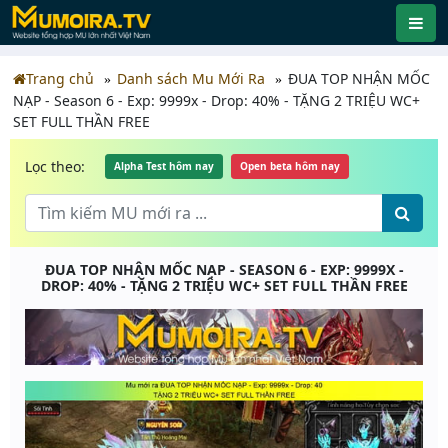
Trang chủ
Danh sách Mu Mới Ra
ĐUA TOP NHẬN MỐC
NẠP - Season 6 - Exp: 9999x - Drop: 40% - TẶNG 2 TRIỆU WC+
SET FULL THẦN FREE
Lọc theo:
Alpha Test hôm nay
Open beta hôm nay
ĐUA TOP NHẬN MỐC NẠP - SEASON 6 - EXP: 9999X -
DROP: 40% - TẶNG 2 TRIỆU WC+ SET FULL THẦN FREE