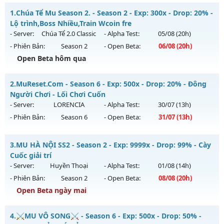
1.
Chúa Tể Mu Season 2. - Season 2 - Exp: 300x - Drop: 20% -
Lộ trình,Boss Nhiều,Train Wcoin fre
- Server:
Chúa Tể 2.0 Classic
- Alpha Test:
05/08
(20h)
- Phiên Bản:
Season 2
- Open Beta:
06/08
(20h)
Open Beta hôm qua
Chúa Tể Mu Season 2. - Lộ trình,Boss Nhiều,Train Wcoin fre
2.
MuReset.Com - Season 6 - Exp: 500x - Drop: 20% - Đông
Mu mới ra tháng 08 2026 - Mở máy chủ
Chúa Tể 2.0 Classic
Người Chơi - Lối Chơi Cuốn
vào 20h ngày 06/08/2626
- Server:
LORENCIA
- Alpha Test:
30/07
(13h)
- Phiên Bản:
Season 6
- Open Beta:
31/07
(13h)
Exp: 300x - Drop: 20%
Kiểu reset: Reset In Game
MuReset.Com - Đông Người Chơi - Lối Chơi Cuốn
3.
MU HÀ NỘI SS2 - Season 2 - Exp: 9999x - Drop: 99% - Cày
Thể loại: Mu Nguyên bản Webzen
Mu mới ra tháng 07 2026 - Mở máy chủ
LORENCIA
vào 13h
Cuốc giải trí
Antihack: antihack
ngày 31/07/2626
- Server:
Huyền Thoại
- Alpha Test:
01/08
(14h)
- Phiên Bản:
Season 2
- Open Beta:
08/08
(20h)
Exp: 500x - Drop: 20%
Open Beta ngày mai
Kiểu reset: Reset In Game
Thể loại: Mu Nguyên bản Webzen
MU HÀ NỘI SS2 - Cày Cuốc giải trí
4.
⚔️MU VÔ SONG⚔️ - Season 6 - Exp: 500x - Drop: 50% -