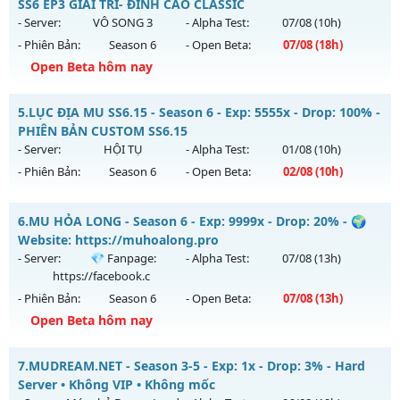
Antihack: Anti Vip
Mu mới ra tháng 08 2026 - Mở máy chủ
Huyền Thoại
vào
SS6 EP3 GIẢI TRÍ- ĐỈNH CAO CLASSIC
20h ngày 08/08/2626
- Server:
VÔ SONG 3
- Alpha Test:
07/08
(10h)
- Phiên Bản:
Season 6
- Open Beta:
07/08
(18h)
Exp: 9999x - Drop: 99%
Open Beta hôm nay
Kiểu reset: Reset In Game
Thể loại: Mu Nguyên bản Webzen
⚔️MU VÔ SONG⚔️ - SS6 EP3 GIẢI TRÍ- ĐỈNH CAO CLASSIC
5.
LỤC ĐỊA MU SS6.15 - Season 6 - Exp: 5555x - Drop: 100% -
Antihack: ugk
Mu mới ra tháng 08 2026 - Mở máy chủ
VÔ SONG 3
vào 18h
PHIÊN BẢN CUSTOM SS6.15
ngày 07/08/2626
- Server:
HỘI TỤ
- Alpha Test:
01/08
(10h)
- Phiên Bản:
Season 6
- Open Beta:
02/08
(10h)
Exp: 500x - Drop: 50%
Kiểu reset: Reset In Game
LỤC ĐỊA MU SS6.15 - PHIÊN BẢN CUSTOM SS6.15
6.
MU HỎA LONG - Season 6 - Exp: 9999x - Drop: 20% - 🌍
Thể loại: Mu Nguyên bản Webzen
Mu mới ra tháng 08 2026 - Mở máy chủ
HỘI TỤ
vào 10h
Website: https://muhoalong.pro
Antihack: MU8X
ngày 02/08/2626
- Server:
💎 Fanpage:
- Alpha Test:
07/08
(13h)
https://facebook.c
Exp: 5555x - Drop: 100%
- Phiên Bản:
Season 6
- Open Beta:
07/08
(13h)
Kiểu reset: Reset In Game
Open Beta hôm nay
Thể loại: Mu Custom thêm đồ mới
MU HỎA LONG - 🌍 Website: https://muhoalong.pro
Antihack: SPK
7.
MUDREAM.NET - Season 3-5 - Exp: 1x - Drop: 3% - Hard
Mu mới ra tháng 08 2026 - Mở máy chủ
💎 Fanpage:
Server • Không VIP • Không mốc