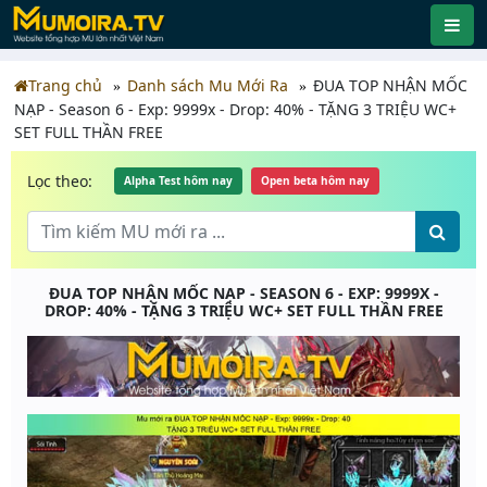
Trang chủ
Danh sách Mu Mới Ra
ĐUA TOP NHẬN MỐC
NẠP - Season 6 - Exp: 9999x - Drop: 40% - TẶNG 3 TRIỆU WC+
SET FULL THẦN FREE
Lọc theo:
Alpha Test hôm nay
Open beta hôm nay
ĐUA TOP NHẬN MỐC NẠP - SEASON 6 - EXP: 9999X -
DROP: 40% - TẶNG 3 TRIỆU WC+ SET FULL THẦN FREE