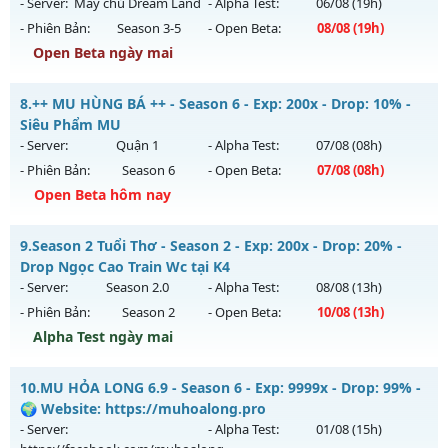
https://facebook.c
vào 13h ngày 07/08/2626
- Server:
Máy chủ Dream Land
- Alpha Test:
06/08
(19h)
- Phiên Bản:
Season 3-5
- Open Beta:
08/08
(19h)
Exp: 9999x - Drop: 20%
Open Beta ngày mai
Kiểu reset: Non Reset
Thể loại: Mu Nguyên bản Webzen
MUDREAM.NET - Hard Server • Không VIP • Không mốc
8.
++ MU HÙNG BÁ ++ - Season 6 - Exp: 200x - Drop: 10% -
Antihack: XShield
Mu mới ra tháng 08 2026 - Mở máy chủ
Máy chủ Dream
Siêu Phẩm MU
Land
vào 19h ngày 08/08/2626
- Server:
Quận 1
- Alpha Test:
07/08
(08h)
- Phiên Bản:
Season 6
- Open Beta:
07/08
(08h)
Exp: 1x - Drop: 3%
Open Beta hôm nay
Kiểu reset: Non Reset
Thể loại: Mu Nguyên bản Webzen
++ MU HÙNG BÁ ++ - Siêu Phẩm MU
9.
Season 2 Tuổi Thơ - Season 2 - Exp: 200x - Drop: 20% -
Antihack: Chống Hack/ Dupe 100%
Mu mới ra tháng 08 2026 - Mở máy chủ
Quận 1
vào 08h
Drop Ngọc Cao Train Wc tại K4
ngày 07/08/2626
- Server:
Season 2.0
- Alpha Test:
08/08
(13h)
- Phiên Bản:
Season 2
- Open Beta:
10/08
(13h)
Exp: 200x - Drop: 10%
Alpha Test ngày mai
Kiểu reset: Reset In Game
Thể loại: Mu Nguyên bản Webzen
Season 2 Tuổi Thơ - Drop Ngọc Cao Train Wc tại K4
10.
MU HỎA LONG 6.9 - Season 6 - Exp: 9999x - Drop: 99% -
Antihack: Shark Shield
Mu mới ra tháng 08 2026 - Mở máy chủ
Season 2.0
vào 13h
🌍 Website: https://muhoalong.pro
ngày 10/08/2626
- Server:
- Alpha Test:
01/08
(15h)