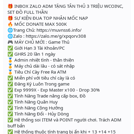
🎁 INBOX ZALO ADM TẶNG TÂN THỦ 3 TRIỆU WCOINC,
SET ĐỒ FULL THẦN
🎁 SỰ KIỆN ĐUA TOP NHẬN MỐC NẠP
🔥 MỐC DONATE MAX 500K
🌐Trang Chủ: https://muvnss6.info/
🌐Zalo : https://zalo.me/g/xpqorv308
🎮 MÁY CHỦ MỚI : Game Thủ
✅ Giới Hạn 3 Tài Khoản/PC
✅ GHRS 20 lần 1 ngày
🏅 Admin nhiệt tình - thân thiện
🏅 Máy chủ dài lâu - có sát nhập
🏅 Tiêu Chí Cày Free Ra ATM
✅ Miễn phí với tiêu chí cày là có
✅ Đăng Ký Luôn Trong game
✅ Exp 9999X - Exp Master x100 - Drop 30%
✅ Tính Năng Trade nâng cấp box, Đồ
✅ Tính Năng Quân Huy
✅ Tính Năng Cộng Hưởng
✅ Tính Năng Đổi - Hủy Dòng
✅ Hệ thống soi ITEM và POINT người chơi. Trách ADM
buff bẩn
✅ Hệ thống thuộc tính trang bị ẩn khi + 13 +14 +15