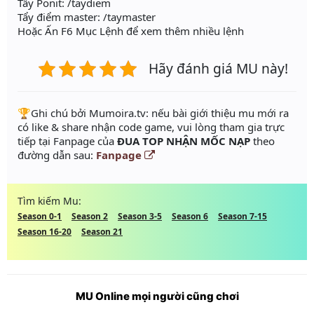
Tẩy Ponit: /taydiem
Tẩy điểm master: /taymaster
Hoặc Ấn F6 Mục Lệnh để xem thêm nhiều lệnh
Hãy đánh giá MU này!
️🏆Ghi chú bởi Mumoira.tv: nếu bài giới thiệu mu mới ra
có like & share nhận code game, vui lòng tham gia trực
tiếp tại Fanpage của
ĐUA TOP NHẬN MỐC NẠP
theo
đường dẫn sau:
Fanpage
Tìm kiếm Mu:
Season 0-1
Season 2
Season 3-5
Season 6
Season 7-15
Season 16-20
Season 21
MU Online mọi người cũng chơi