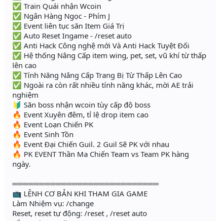
✅ Train Quái nhận Wcoin
✅ Ngân Hàng Ngọc - Phím J
✅ Event liên tục săn Item Giá Trị
✅ Auto Reset Ingame - /reset auto
✅ Anti Hack Công nghệ mới Và Anti Hack Tuyệt Đối
✅ Hệ thống Nâng Cấp item wing, pet, set, vũ khí từ thấp
lên cao
✅ Tính Năng Nâng Cấp Trang Bị Từ Thấp Lên Cao
✅ Ngoài ra còn rất nhiều tính năng khác, mời AE trải
nghiệm
🔰 Săn boss nhận wcoin tùy cấp độ boss
🔥 Event Xuyên đêm, tỉ lệ drop item cao
🔥 Event Loạn Chiến PK
🔥 Event Sinh Tồn
🔥 Event Đại Chiến Guil. 2 Guil Sẽ PK với nhau
🔥 PK EVENT Thần Ma Chiến Team vs Team PK hàng
ngày.
═══════════════════════════
📺 LỆNH CƠ BẢN KHI THAM GIA GAME
Làm Nhiệm vụ: /change
Reset, reset tự động: /reset , /reset auto