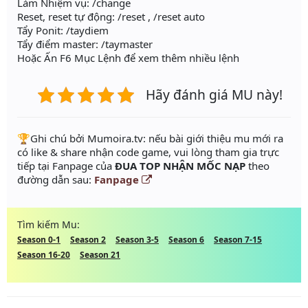
Làm Nhiệm vụ: /change
Reset, reset tự động: /reset , /reset auto
Tẩy Ponit: /taydiem
Tẩy điểm master: /taymaster
Hoặc Ấn F6 Mục Lệnh để xem thêm nhiều lệnh
Hãy đánh giá MU này!
️🏆Ghi chú bởi Mumoira.tv: nếu bài giới thiệu mu mới ra
có like & share nhận code game, vui lòng tham gia trực
tiếp tại Fanpage của
ĐUA TOP NHẬN MỐC NẠP
theo
đường dẫn sau:
Fanpage
Tìm kiếm Mu:
Season 0-1
Season 2
Season 3-5
Season 6
Season 7-15
Season 16-20
Season 21