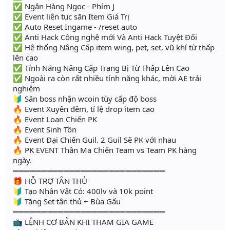
✅ Ngân Hàng Ngọc - Phím J
✅ Event liên tục săn Item Giá Trị
✅ Auto Reset Ingame - /reset auto
✅ Anti Hack Công nghệ mới Và Anti Hack Tuyệt Đối
✅ Hệ thống Nâng Cấp item wing, pet, set, vũ khí từ thấp
lên cao
✅ Tính Năng Nâng Cấp Trang Bị Từ Thấp Lên Cao
✅ Ngoài ra còn rất nhiều tính năng khác, mời AE trải
nghiệm
🔰 Săn boss nhận wcoin tùy cấp độ boss
🔥 Event Xuyên đêm, tỉ lệ drop item cao
🔥 Event Loạn Chiến PK
🔥 Event Sinh Tồn
🔥 Event Đại Chiến Guil. 2 Guil Sẽ PK với nhau
🔥 PK EVENT Thần Ma Chiến Team vs Team PK hàng
ngày.
═══════════════════════════
🎁 HỖ TRỢ TÂN THỦ
🔰 Tạo Nhân Vật Có: 400lv và 10k point
🔰 Tặng Set tân thủ + Bùa Gấu
═══════════════════════════
📺 LỆNH CƠ BẢN KHI THAM GIA GAME