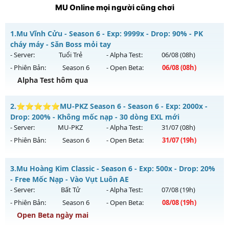
MU Online mọi người cũng chơi
1.
Mu Vĩnh Cửu - Season 6 - Exp: 9999x - Drop: 90% - PK
cháy máy - Săn Boss mỏi tay
- Server:
Tuổi Trẻ
- Alpha Test:
06/08
(08h)
- Phiên Bản:
Season 6
- Open Beta:
06/08
(08h)
Alpha Test hôm qua
Mu Vĩnh Cửu - PK cháy máy - Săn Boss mỏi tay
2.
⭐⭐⭐⭐⭐MU-PKZ Season 6 - Season 6 - Exp: 2000x -
Mu mới ra tháng 08 2026 - Mở máy chủ
Tuổi Trẻ
vào 08h
Drop: 200% - Không mốc nạp - 30 dòng EXL mới
ngày 06/08/2626
- Server:
MU-PKZ
- Alpha Test:
31/07
(08h)
- Phiên Bản:
Season 6
- Open Beta:
31/07
(19h)
Exp: 9999x - Drop: 90%
Kiểu reset: Reset In Game
⭐⭐⭐⭐⭐MU-PKZ Season 6 - Không mốc nạp - 30 dòng
3.
Mu Hoàng Kim Classic - Season 6 - Exp: 500x - Drop: 20%
Thể loại: Mu Nguyên bản Webzen
EXL mới
- Free Mốc Nạp - Vào Vụt Luôn AE
Antihack: ICMPROTECT ✅ 🔴 ✨ ⚡️
Mu mới ra tháng 07 2026 - Mở máy chủ
MU-PKZ
vào 19h
- Server:
Bất Tử
- Alpha Test:
07/08
(19h)
ngày 31/07/2626
- Phiên Bản:
Season 6
- Open Beta:
08/08
(19h)
Exp: 2000x - Drop: 200%
Open Beta ngày mai