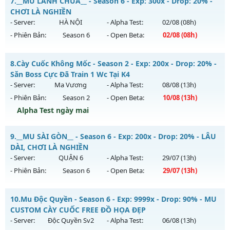
7.
__MU LÃNH CHÚA__ - Season 6 - Exp: 300x - Drop: 20% -
Thể loại: Mu Nguyên bản Webzen
Mu mới ra tháng 08 2026 - Mở máy chủ
CHƠI LÀ NGHIỀN
Antihack: Xshiel
https://facebook.com/muhoalong
vào 08h ngày
- Server:
HÀ NỘI
- Alpha Test:
02/08
(08h)
05/08/2626
- Phiên Bản:
Season 6
- Open Beta:
02/08
(08h)
Exp: 9999x - Drop: 20%
__MU LÃNH CHÚA__ - CHƠI LÀ NGHIỀN
Kiểu reset: Non Reset
8.
Cày Cuốc Không Mốc - Season 2 - Exp: 200x - Drop: 20% -
Mu mới ra tháng 08 2026 - Mở máy chủ
HÀ NỘI
vào 08h
Săn Boss Cực Đã Train 1 Wc Tại K4
Thể loại: Mu Nguyên bản Webzen
ngày 02/08/2626
- Server:
Ma Vương
- Alpha Test:
08/08
(13h)
Antihack: XShield
- Phiên Bản:
Season 2
- Open Beta:
10/08
(13h)
Exp: 300x - Drop: 20%
Alpha Test ngày mai
Kiểu reset: Reset In Game
Thể loại: Mu Nguyên bản Webzen
Cày Cuốc Không Mốc - Săn Boss Cực Đã Train 1 Wc Tại K4
9.
__MU SÀI GÒN__ - Season 6 - Exp: 200x - Drop: 20% - LÂU
Antihack: GoldShield
Mu mới ra tháng 08 2026 - Mở máy chủ
Ma Vương
vào 13h
DÀI, CHƠI LÀ NGHIỀN
ngày 10/08/2626
- Server:
QUẬN 6
- Alpha Test:
29/07
(13h)
- Phiên Bản:
Season 6
- Open Beta:
29/07
(13h)
Exp: 200x - Drop: 20%
Kiểu reset: Reset In Game
__MU SÀI GÒN__ - LÂU DÀI, CHƠI LÀ NGHIỀN
10.
Mu Độc Quyền - Season 6 - Exp: 9999x - Drop: 90% - MU
Thể loại: Mu Nguyên bản Webzen
Mu mới ra tháng 07 2026 - Mở máy chủ
QUẬN 6
vào 13h
CUSTOM CÀY CUỐC FREE ĐỒ HỌA ĐẸP
Antihack: GameGuard
ngày 29/07/2626
- Server:
Độc Quyền Sv2
- Alpha Test:
06/08
(13h)