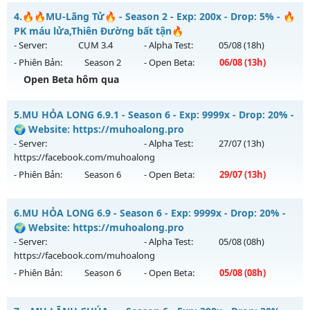
Kiểu reset: Reset In Game
Mu Hoàng Kim Classic - Free Mốc Nạp - Vào Vụt Luôn AE
4.
🔥🔥MU-Lãng Tử🔥 - Season 2 - Exp: 200x - Drop: 5% - 🔥
Thể loại: Mu Nguyên bản Webzen
Mu mới ra tháng 08 2026 - Mở máy chủ
Bất Tử
vào 19h
PK máu lửa,Thiên Đường bất tận🔥
Antihack: SuperAnti
ngày 08/08/2626
- Server:
CỤM 3.4
- Alpha Test:
05/08
(18h)
- Phiên Bản:
Season 2
- Open Beta:
06/08
(13h)
Exp: 500x - Drop: 20%
Open Beta hôm qua
Kiểu reset: Reset In Game
Thể loại: Mu Nguyên bản Webzen
🔥🔥MU-Lãng Tử🔥 - 🔥PK máu lửa,Thiên Đường bất tận🔥
5.
MU HỎA LONG 6.9.1 - Season 6 - Exp: 9999x - Drop: 20% -
Antihack: X-Team
Mu mới ra tháng 08 2026 - Mở máy chủ
CỤM 3.4
vào 13h
🌍 Website: https://muhoalong.pro
ngày 06/08/2626
- Server:
- Alpha Test:
27/07
(13h)
https://facebook.com/muhoalong
Exp: 200x - Drop: 5%
- Phiên Bản:
Season 6
- Open Beta:
29/07
(13h)
Kiểu reset: Reset In Game
Thể loại: Mu Nguyên bản Webzen
MU HỎA LONG 6.9.1 - 🌍 Website: https://muhoalong.pro
6.
MU HỎA LONG 6.9 - Season 6 - Exp: 9999x - Drop: 20% -
Antihack: Sharkguard
Mu mới ra tháng 07 2026 - Mở máy chủ
🌍 Website: https://muhoalong.pro
https://facebook.com/muhoalong
vào 13h ngày
- Server:
- Alpha Test:
05/08
(08h)
29/07/2626
https://facebook.com/muhoalong
- Phiên Bản:
Season 6
- Open Beta:
05/08
(08h)
Exp: 9999x - Drop: 20%
Kiểu reset: Non Reset
MU HỎA LONG 6.9 - 🌍 Website: https://muhoalong.pro