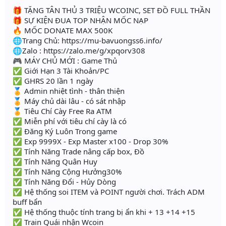
🎁 TẶNG TÂN THỦ 3 TRIỆU WCOINC, SET ĐỒ FULL THẦN
🎁 SỰ KIỆN ĐUA TOP NHẬN MỐC NẠP
🔥 MỐC DONATE MAX 500K
🌐Trang Chủ: https://mu-bavuongss6.info/
🌐Zalo : https://zalo.me/g/xpqorv308
🎮 MÁY CHỦ MỚI : Game Thủ
✅ Giới Hạn 3 Tài Khoản/PC
✅ GHRS 20 lần 1 ngày
🏅 Admin nhiệt tình - thân thiện
🏅 Máy chủ dài lâu - có sát nhập
🏅 Tiêu Chí Cày Free Ra ATM
✅ Miễn phí với tiêu chí cày là có
✅ Đăng Ký Luôn Trong game
✅ Exp 9999X - Exp Master x100 - Drop 30%
✅ Tính Năng Trade nâng cấp box, Đồ
✅ Tính Năng Quân Huy
✅ Tính Năng Cộng Hưởng30%
✅ Tính Năng Đổi - Hủy Dòng
✅ Hệ thống soi ITEM và POINT người chơi. Trách ADM
buff bẩn
✅ Hệ thống thuộc tính trang bị ẩn khi + 13 +14 +15
✅ Train Quái nhận Wcoin