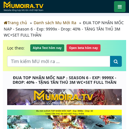
Trang chủ
Danh sách Mu Mới Ra
ĐUA TOP NHẬN MỐC
NẠP - Season 6 - Exp: 9999x - Drop: 40% - TẶNG TÂN THỦ 3M
WC+SET FULL THẦN
Lọc theo:
Alpha Test hôm nay
Open beta hôm nay
ĐUA TOP NHẬN MỐC NẠP - SEASON 6 - EXP: 9999X -
DROP: 40% - TẶNG TÂN THỦ 3M WC+SET FULL THẦN