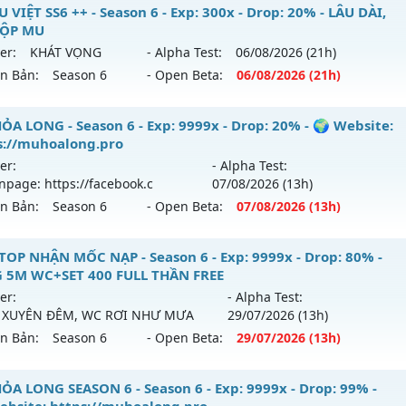
9999x - Drop: 99%
 ĐAM MÊ - Giải trí
 VIỆT SS6 ++ - Season 6 - Exp: 300x - Drop: 20% - LÂU DÀI,
GỘP MU
reset: Non Reset
 mới ra tháng 08 2026 - Mở máy chủ
Thuốc Lào
vào 10h ng
er:
KHÁT VỌNG
- Alpha Test:
06/08
/2026
(21h)
loại: Mu Nguyên bản Webzen
ên Bản:
Season 6
- Open Beta:
06/08
/2026
(21h)
p: 9999x - Drop: 89%
ack: Xshiel
ểu reset: Reset In Game
 MU VIỆT SS6 ++ - LÂU DÀI, CÓ GỘP MU
ỎA LONG - Season 6 - Exp: 9999x - Drop: 20% - 🌍 Website:
ể loại: Mu Bán Đồ Full Trong Shop
s://muhoalong.pro
 mới ra tháng 08 2026 - Mở máy chủ
KHÁT VỌNG
vào 21h 
er:
- Alpha Test:
tihack: UGK
npage: https://facebook.c
07/08
/2026
(13h)
p: 300x - Drop: 20%
ên Bản:
Season 6
- Open Beta:
07/08
/2026
(13h)
ểu reset: Reset In Game
hể loại: Mu Nguyên bản Webzen
ỎA LONG - 🌍 Website: https://muhoalong.pro
TOP NHẬN MỐC NẠP - Season 6 - Exp: 9999x - Drop: 80% -
 5M WC+SET 400 FULL THẦN FREE
tihack: GoldShield
ới ra tháng 08 2026 - Mở máy chủ
💎 Fanpage: https://fa
er:
- Alpha Test:
 07/08/2626
 XUYÊN ĐÊM, WC RƠI NHƯ MƯA
29/07
/2026
(13h)
ên Bản:
Season 6
- Open Beta:
29/07
/2026
(13h)
 9999x - Drop: 20%
 reset: Non Reset
TOP NHẬN MỐC NẠP - TẶNG 5M WC+SET 400 FULL THẦN FR
ỎA LONG SEASON 6 - Season 6 - Exp: 9999x - Drop: 99% -
loại: Mu Nguyên bản Webzen