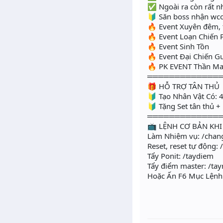
✅ Ngoài ra còn rất nh
🔰 Săn boss nhận wco
🔥 Event Xuyên đêm, t
🔥 Event Loạn Chiến 
🔥 Event Sinh Tồn
🔥 Event Đại Chiến Gu
🔥 PK EVENT Thần Ma
═════════════
🎁 HỖ TRỢ TÂN THỦ
🔰 Tạo Nhân Vật Có: 4
🔰 Tặng Set tân thủ 
═════════════
📺 LỆNH CƠ BẢN KH
Làm Nhiệm vụ: /chan
Reset, reset tự động: /
Tẩy Ponit: /taydiem
Tẩy điểm master: /ta
Hoặc Ấn F6 Mục Lệnh