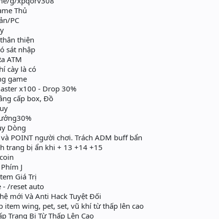
o.me/g/xpqorv308
ame Thủ
oản/PC
ày
 thân thiện
có sát nhập
 Ra ATM
í cày là có
ong game
aster x100 - Drop 30%
âng cấp box, Đồ
uy
Hưởng30%
ủy Dòng
và POINT người chơi. Trách ADM buff bẩn
h trang bị ẩn khi + 13 +14 +15
coin
 Phím J
Item Giá Trị
- /reset auto
ệ mới Và Anti Hack Tuyệt Đối
tem wing, pet, set, vũ khí từ thấp lên cao
p Trang Bị Từ Thấp Lên Cao