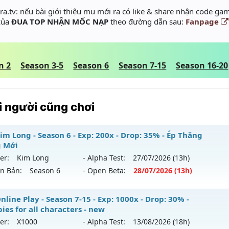
a.tv: nếu bài giới thiệu mu mới ra có like & share nhận code gam
 của
ĐUA TOP NHẬN MỐC NẠP
theo đường dẫn sau:
Fanpage
n 2
Season 3-5
Season 6
Season 7-15
Season 16-20
 người cũng chơi
im Long - Season 6 - Exp: 200x - Drop: 35% - Ép Thăng
 Mới
er:
Kim Long
- Alpha Test:
27/07
/2026
(13h)
ên Bản:
Season 6
- Open Beta:
28/07
/2026
(13h)
u Kim Long - Ép Thăng Hạng Mới
line Play - Season 7-15 - Exp: 1000x - Drop: 30% -
ies for all characters - new
 mới ra tháng 07 2026 - Mở máy chủ
Kim Long
vào 13h ng
er:
X1000
- Alpha Test:
13/08
/2026
(18h)