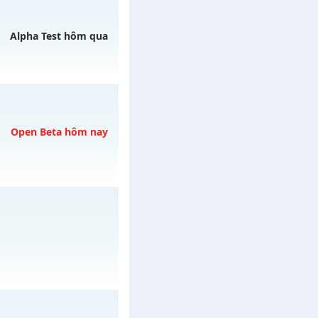
ày 07/08/2626
Alpha Test hôm qua
ngày 06/08/2626
Open Beta hôm nay
cebook.c
vào 13h
EE