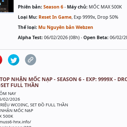
Phiên bản:
Season 6
-
Máy chủ:
MỐC MAX 500K
Loại Mu:
Reset In Game
, Exp 9999x, Drop 50%
Thể loại:
Mu Nguyên bản Webzen
Alpha Test:
06/02/2026 (08h) -
Open Beta:
06/02/2
TOP NHẬN MỐC NẠP - SEASON 6 - EXP: 9999X - DRO
SET FULL THẦN
HÔM NAY
6/02/2026
TRIỆU WCOINC, SET ĐỒ FULL THẦN
P NHẬN MỐC NẠP
X 500K
/muss6-hnx.info/