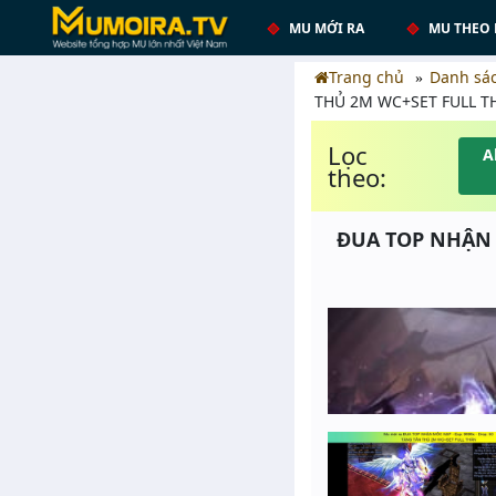
MU MỚI RA
MU THEO 
Trang chủ
Danh sá
THỦ 2M WC+SET FULL T
Lọc
A
theo:
ĐUA TOP NHẬN M