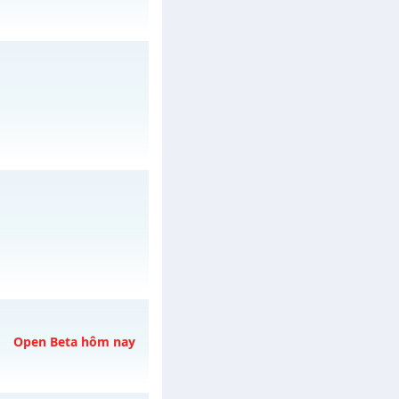
3/08/2626
/muhoalong
vào 08h
Open Beta hôm nay
/muhoalong
vào 08h