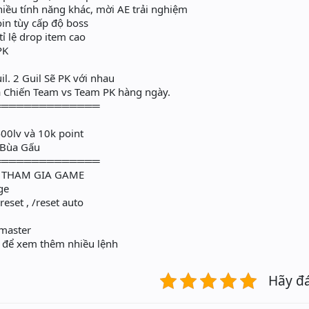
iều tính năng khác, mời AE trải nghiệm
in tùy cấp độ boss
ỉ lệ drop item cao
PK
il. 2 Guil Sẽ PK với nhau
 Chiến Team vs Team PK hàng ngày.
══════════════
00lv và 10k point
+ Bùa Gấu
══════════════
I THAM GIA GAME
ge
reset , /reset auto
ymaster
 để xem thêm nhiều lệnh
Hãy đ