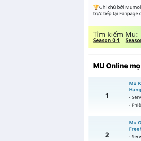
️🏆Ghi chú bởi Mumoir
trực tiếp tại Fanpage
Tìm kiếm Mu:
Season 0-1
Seaso
MU Online mọi
Mu K
Hạng
1
- Serv
- Phi
M
Mu On
Freeb
2
Mu
- Serv