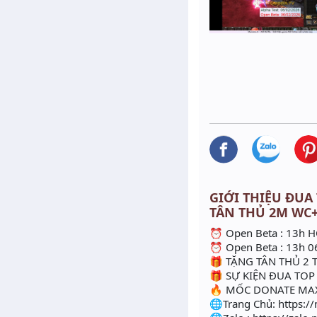
GIỚI THIỆU ĐUA 
TÂN THỦ 2M WC+
⏰ Open Beta : 13h 
⏰ Open Beta : 13h 0
🎁 TẶNG TÂN THỦ 2 
🎁 SỰ KIỆN ĐUA TO
🔥 MỐC DONATE MA
🌐Trang Chủ: https:/