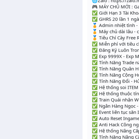
🌐Zalo : https://zal
🎮 MÁY CHỦ MỚI : G
✅ Giới Hạn 3 Tài Kh
✅ GHRS 20 lần 1 ng
🏅 Admin nhiệt tình -
🏅 Máy chủ dài lâu - 
🏅 Tiêu Chí Cày Free
✅ Miễn phí với tiêu ch
✅ Đăng Ký Luôn Tr
✅ Exp 9999X - Exp M
✅ Tính Năng Trade n
✅ Tính Năng Quân H
✅ Tính Năng Cộng 
✅ Tính Năng Đổi - H
✅ Hệ thống soi ITEM 
✅ Hệ thống thuộc tín
✅ Train Quái nhận W
✅ Ngân Hàng Ngọc -
✅ Event liên tục săn 
✅ Auto Reset Ingame 
✅ Anti Hack Công ngh
✅ Hệ thống Nâng Cấp i
✅ Tính Năng Nâng Cấ