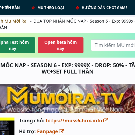
PHIÊN BẢN
MU THEO LOẠI
HƯỚNG DẪN CHƠI GAME
ch Mu Mới Ra
ĐUA TOP NHẬN MỐC NẠP - Season 6 - Exp: 9999x 
HẦN
lpha Test hôm
Open beta hôm
nay
nay
ỐC NẠP - SEASON 6 - EXP: 9999X - DROP: 50% - 
WC+SET FULL THẦN
Trang chủ:
https://muss6-hnx.info
Hỗ trợ:
Fanpage