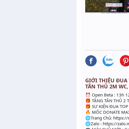
GIỚI THIỆU ĐUA 
TÂN THỦ 2M WC,
⏰ Open Beta : 13h 1
🎁 TẶNG TÂN THỦ 2 
🎁 SỰ KIỆN ĐUA TO
🔥 MỐC DONATE MA
🌐Trang Chủ: https:/
🌐Zalo : https://zal