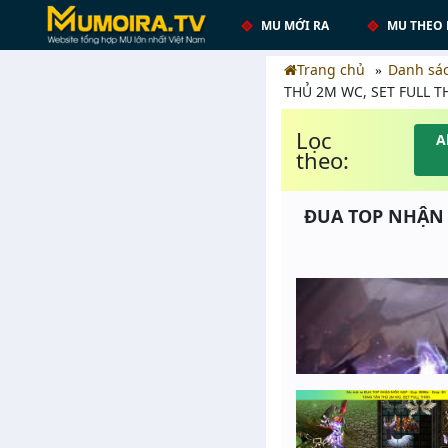
MU MỚI RA
MU THEO 
Trang chủ
Danh sá
THỦ 2M WC, SET FULL 
Lọc
A
theo:
ĐUA TOP NHẬN M