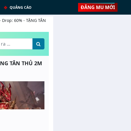
ĐĂNG MU MỚI
QUẢNG CÁO
- Drop: 60% - TẶNG TÂN
TẶNG TÂN THỦ 2M