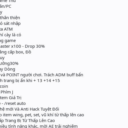
ame Thủ
oản/PC
ày
 thân thiện
có sát nhập
 Ra ATM
í cày là có
ong game
aster x100 - Drop 30%
âng cấp box, Đồ
uy
Hưởng30%
ủy Dòng
và POINT người chơi. Trách ADM buff bẩn
h trang bị ẩn khi + 13 +14 +15
coin
 Phím J
Item Giá Trị
- /reset auto
ệ mới Và Anti Hack Tuyệt Đối
tem wing, pet, set, vũ khí từ thấp lên cao
p Trang Bị Từ Thấp Lên Cao
iều tính năng khác, mời AE trải nghiệm