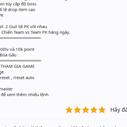
in tùy cấp độ boss
ỉ lệ drop item cao
PK
il. 2 Guil Sẽ PK với nhau
 Chiến Team vs Team PK hàng ngày.
══════════════
00lv và 10k point
+ Bùa Gấu
══════════════
I THAM GIA GAME
ge
reset , /reset auto
ymaster
 để xem thêm nhiều lệnh
Hãy đ