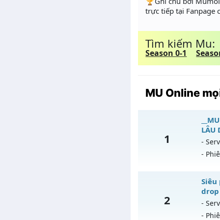
️🏆Ghi chú bởi Mumoir
trực tiếp tại Fanpage
Tìm kiếm Mu:
Season 0-1
Seaso
MU Online mọi
__MU
LÂU 
1
- Serv
- Phi
_
Siêu 
drop 
2
Mu
- Serv
- Phi
Ex