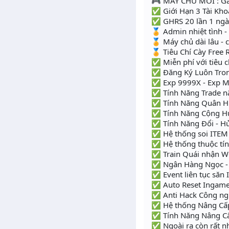
🎮 MÁY CHỦ MỚI : G
✅ Giới Hạn 3 Tài Kh
✅ GHRS 20 lần 1 ng
🏅 Admin nhiệt tình -
🏅 Máy chủ dài lâu - 
🏅 Tiêu Chí Cày Free
✅ Miễn phí với tiêu ch
✅ Đăng Ký Luôn Tr
✅ Exp 9999X - Exp M
✅ Tính Năng Trade n
✅ Tính Năng Quân H
✅ Tính Năng Cộng 
✅ Tính Năng Đổi - H
✅ Hệ thống soi ITEM 
✅ Hệ thống thuộc tín
✅ Train Quái nhận W
✅ Ngân Hàng Ngọc -
✅ Event liên tục săn 
✅ Auto Reset Ingame 
✅ Anti Hack Công ngh
✅ Hệ thống Nâng Cấp i
✅ Tính Năng Nâng Cấ
✅ Ngoài ra còn rất nh