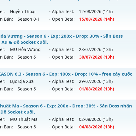
hể loại: Mu Nguyên bản Webzen
 mới ra tháng 08 2026 - Mở máy chủ
Huyền Giới
vào 19h n
er:
Huyền Thoại
- Alpha Test:
12/08
/2026
(14h)
tihack: GoldShield
ên Bản:
Season 0-1
- Open Beta:
15/08
/2026
(14h)
p: 9999x - Drop: 999%
ểu reset: Reset In Game
 Hà Nội - Ổn Định , Lâu Dài
ỏa Vương - Season 6 - Exp: 200x - Drop: 30% - Săn Boss
ể loại: Mu Custom thêm đồ mới
 Xu & Đồ Socket cuối,
 mới ra tháng 08 2026 - Mở máy chủ
Huyền Thoại
vào 14h
er:
MU Hỏa Vương
- Alpha Test:
28/07
/2026
(13h)
tihack: Anti
ên Bản:
Season 6
- Open Beta:
30/07
/2026
(13h)
p: 100x - Drop: 10%
ểu reset: Reset In Game
 Hỏa Vương - Săn Boss nhận Xu & Đồ Socket cuối,
SON 6.3 - Season 6 - Exp: 100x - Drop: 10% - free cày cuốc
hể loại: Mu Nguyên bản Webzen
er:
Lục Địa Xưa
- Alpha Test:
29/07
/2026
(13h)
 mới ra tháng 07 2026 - Mở máy chủ
MU Hỏa Vương
vào 1
ên Bản:
Season 6
- Open Beta:
01/08
/2026
(13h)
tihack: ICM
p: 200x - Drop: 30%
SEASON 6.3 - free cày cuốc
huật Ma - Season 6 - Exp: 200x - Drop: 30% - Săn Boss nhận
ểu reset: Reset In Game
 Đồ Socket cuối,
 mới ra tháng 08 2026 - Mở máy chủ
Lục Địa Xưa
vào 13h 
hể loại: Mu Nguyên bản Webzen
er:
MU Thuật Ma
- Alpha Test:
02/08
/2026
(13h)
ên Bản:
Season 6
- Open Beta:
04/08
/2026
(13h)
p: 100x - Drop: 10%
tihack: VietGuard