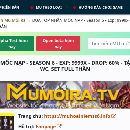
PHIÊN BẢN
MU THEO LOẠI
HƯỚNG DẪN CHƠI GAME
ch Mu Mới Ra
ĐUA TOP NHẬN MỐC NẠP - Season 6 - Exp: 9999x 
THẦN
lpha Test hôm
Open beta hôm
nay
nay
ỐC NẠP - SEASON 6 - EXP: 9999X - DROP: 60% - 
WC, SET FULL THẦN
Trang chủ:
https://muhoainiemss6.info
Hỗ trợ:
Fanpage