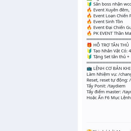
🔰 Săn boss nhận wco
🔥 Event Xuyên đêm, t
🔥 Event Loạn Chiến 
🔥 Event Sinh Tồn
🔥 Event Đại Chiến Gu
🔥 PK EVENT Thần Ma
═════════════
🎁 HỖ TRỢ TÂN THỦ
🔰 Tạo Nhân Vật Có: 4
🔰 Tặng Set tân thủ 
═════════════
📺 LỆNH CƠ BẢN KH
Làm Nhiệm vụ: /chan
Reset, reset tự động: /
Tẩy Ponit: /taydiem
Tẩy điểm master: /ta
Hoặc Ấn F6 Mục Lệnh