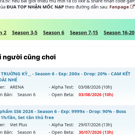
a.tv: nếu bài giới thiệu mu mới ra có like & share nhận code gam
 của
ĐUA TOP NHẬN MỐC NẠP
theo đường dẫn sau:
Fanpage
n 2
Season 3-5
Season 6
Season 7-15
Season 16-20
 người cũng chơi
 TRUỜNG KỲ__ - Season 6 - Exp: 200x - Drop: 20% - CAM KẾT
DÀI NHÉ
er:
ARENA
- Alpha Test:
03/08
/2026
(10h)
ên Bản:
Season 6
- Open Beta:
03/08
/2026
(10h)
_MU TRUỜNG KỲ__ - CAM KẾT LÂU DÀI NHÉ
phẩm SS6 2026 - Season 6 - Exp: 9999x - Drop: 90% - Boss
1h/lần, Set tân thủ free
 mới ra tháng 08 2026 - Mở máy chủ
ARENA
vào 10h ngày 
er:
Viet Plus
- Alpha Test:
29/07
/2026
(13h)
ên Bản:
Season 6
- Open Beta:
30/07
/2026
(13h)
p: 200x - Drop: 20%