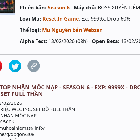
Phiên bản:
Season 6
-
Máy chủ:
BOSS XUYÊN ĐÊM 
Loại Mu:
Reset In Game
, Exp 9999x, Drop 60%
Thể loại:
Mu Nguyên bản Webzen
Alpha Test:
13/02/2026 (08h) -
Open Beta:
13/02/2
TOP NHẬN MỐC NẠP - SEASON 6 - EXP: 9999X - DRO
 SET FULL THẦN
2/02/2026
TRIỆU WCOINC, SET ĐỒ FULL THẦN
P NHẬN MỐC NẠP
X 500K
/muhoainiemss6.info/
o.me/g/xpqorv308