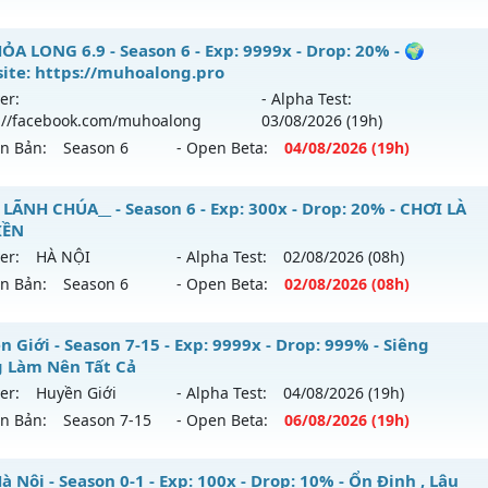
ểu reset: Reset In Game
êu phẩm SS6 2026 - Boss drop 1h/lần, Set tân thủ free
ỎA LONG 6.9 - Season 6 - Exp: 9999x - Drop: 20% - 🌍
hể loại: Mu Nguyên bản Webzen
ite: https://muhoalong.pro
 mới ra tháng 07 2026 - Mở máy chủ
Viet Plus
vào 13h ngà
er:
- Alpha Test:
tihack: GoldShield
://facebook.com/muhoalong
03/08
/2026
(19h)
p: 9999x - Drop: 90%
ên Bản:
Season 6
- Open Beta:
04/08
/2026
(19h)
ểu reset: Reset In Game
ể loại: Mu Bán Đồ Full Trong Shop
ỎA LONG 6.9 - 🌍 Website: https://muhoalong.pro
 LÃNH CHÚA__ - Season 6 - Exp: 300x - Drop: 20% - CHƠI LÀ
IỀN
tihack: Phoenix 2026
ới ra tháng 08 2026 - Mở máy chủ
https://facebook.com
er:
HÀ NỘI
- Alpha Test:
02/08
/2026
(08h)
 04/08/2626
ên Bản:
Season 6
- Open Beta:
02/08
/2026
(08h)
9999x - Drop: 20%
_MU LÃNH CHÚA__ - CHƠI LÀ NGHIỀN
 Giới - Season 7-15 - Exp: 9999x - Drop: 999% - Siêng
reset: Non Reset
 Làm Nên Tất Cả
 mới ra tháng 08 2026 - Mở máy chủ
HÀ NỘI
vào 08h ngày
loại: Mu Nguyên bản Webzen
er:
Huyền Giới
- Alpha Test:
04/08
/2026
(19h)
ên Bản:
Season 7-15
- Open Beta:
06/08
/2026
(19h)
p: 300x - Drop: 20%
ack: XShield
ểu reset: Reset In Game
yền Giới - Siêng Năng Làm Nên Tất Cả
 Nội - Season 0-1 - Exp: 100x - Drop: 10% - Ổn Định , Lâu