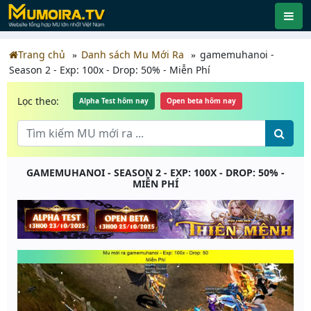
Trang chủ
Danh sách Mu Mới Ra
gamemuhanoi -
Season 2 - Exp: 100x - Drop: 50% - Miễn Phí
Lọc theo:
Alpha Test hôm nay
Open beta hôm nay
GAMEMUHANOI - SEASON 2 - EXP: 100X - DROP: 50% -
MIỄN PHÍ