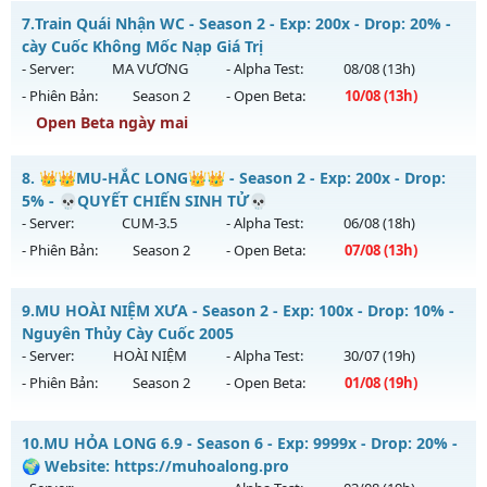
📌 Mu Thái Dương SS6 - Cày cuốc miễn phí, Boss liên tục,
Antihack: Bandicam Hack 100%
7.
Train Quái Nhận WC - Season 2 - Exp: 200x - Drop: 20% -
sự kiện 24/24, cộng hưởng Full, cày quà nạp
cày Cuốc Không Mốc Nạp Giá Trị
Mu mới ra tháng 08 2026 - Mở máy chủ
Thái Dương Clasic
- Server:
MA VƯƠNG
- Alpha Test:
08/08
(13h)
vào 13h ngày 08/08/2626
- Phiên Bản:
Season 2
- Open Beta:
10/08
(13h)
Exp: 500x - Drop: 25%
Open Beta ngày mai
Kiểu reset: Reset In Game
Train Quái Nhận WC - cày Cuốc Không Mốc Nạp Giá Trị
8.
👑👑MU-HẮC LONG👑👑 - Season 2 - Exp: 200x - Drop:
Thể loại: Mu Nguyên bản Webzen
Mu mới ra tháng 08 2026 - Mở máy chủ
MA VƯƠNG
vào
5% - 💀QUYẾT CHIẾN SINH TỬ💀
Antihack: VIP SHIELD
13h ngày 10/08/2626
- Server:
CUM-3.5
- Alpha Test:
06/08
(18h)
- Phiên Bản:
Season 2
- Open Beta:
07/08
(13h)
Exp: 200x - Drop: 20%
Kiểu reset: Reset In Game
👑👑MU-HẮC LONG👑👑 - 💀QUYẾT CHIẾN SINH TỬ💀
9.
MU HOÀI NIỆM XƯA - Season 2 - Exp: 100x - Drop: 10% -
Thể loại: Mu Nguyên bản Webzen
Mu mới ra tháng 08 2026 - Mở máy chủ
CUM-3.5
vào 13h
Nguyên Thủy Cày Cuốc 2005
Antihack: GameGuard
ngày 07/08/2626
- Server:
HOÀI NIỆM
- Alpha Test:
30/07
(19h)
- Phiên Bản:
Season 2
- Open Beta:
01/08
(19h)
Exp: 200x - Drop: 5%
Kiểu reset: Reset In Game
MU HOÀI NIỆM XƯA - Nguyên Thủy Cày Cuốc 2005
10.
MU HỎA LONG 6.9 - Season 6 - Exp: 9999x - Drop: 20% -
Thể loại: Mu Nguyên bản Webzen
Mu mới ra tháng 08 2026 - Mở máy chủ
HOÀI NIỆM
vào 19h
🌍 Website: https://muhoalong.pro
Antihack: Sharkguard
ngày 01/08/2626