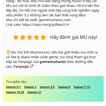
năng - đồ hoạ, điều mà bạn đang mong muốn ở đây cả!
Mu ss2 với lộ trình đi chậm theo giai đoạn, hỗ trợ tân thủ
đầy đủ, chi tiết cho người mới hãy cùng trải nghiệm ngay
siêu phẩm 5.2 Không làm các bạn thất vọng đâu!
Mọi chi tiết tại web: gamemuhanoi.com
Link zalo: https://zalo.me/g/pzftws314
Hãy đánh giá MU này!
️🏆Ghi chú bởi Mumoira.tv: nếu bài giới thiệu mu mới ra
có like & share nhận code game, vui lòng tham gia trực
tiếp tại Fanpage của
gamemuhanoi
theo đường dẫn
sau:
Fanpage
Tìm kiếm Mu:
Season 0-1
Season 2
Season 3-5
Season 6
Season 7-15
Season 16-20
Season 21