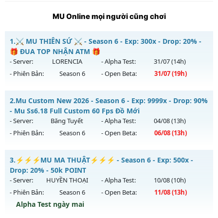
MU Online mọi người cũng chơi
1.
⚔️ MU THIÊN SỨ ⚔️ - Season 6 - Exp: 300x - Drop: 20% -
🎁 ĐUA TOP NHẬN ATM 🎁
- Server:
LORENCIA
- Alpha Test:
31/07
(14h)
- Phiên Bản:
Season 6
- Open Beta:
31/07
(19h)
⚔️ MU THIÊN SỨ ⚔️ - 🎁 ĐUA TOP NHẬN ATM 🎁
2.
Mu Custom New 2026 - Season 6 - Exp: 9999x - Drop: 90%
Mu mới ra tháng 07 2026 - Mở máy chủ
LORENCIA
vào 19h
- Mu Ss6.18 Full Custom 60 Fps Đồ Mới
ngày 31/07/2626
- Server:
Băng Tuyết
- Alpha Test:
04/08
(13h)
- Phiên Bản:
Season 6
- Open Beta:
06/08
(13h)
Exp: 300x - Drop: 20%
Kiểu reset: Reset In Game
Mu Custom New 2026 - Mu Ss6.18 Full Custom 60 Fps Đồ
3.
⚡⚡⚡MU MA THUẬT⚡⚡⚡ - Season 6 - Exp: 500x -
Thể loại: Mu Nguyên bản Webzen
Mới
Drop: 20% - 50k POINT
Antihack: BDCAM
Mu mới ra tháng 08 2026 - Mở máy chủ
Băng Tuyết
vào 13h
- Server:
HUYỀN THOẠI
- Alpha Test:
10/08
(10h)
ngày 06/08/2626
- Phiên Bản:
Season 6
- Open Beta:
11/08
(13h)
Exp: 9999x - Drop: 90%
Alpha Test ngày mai