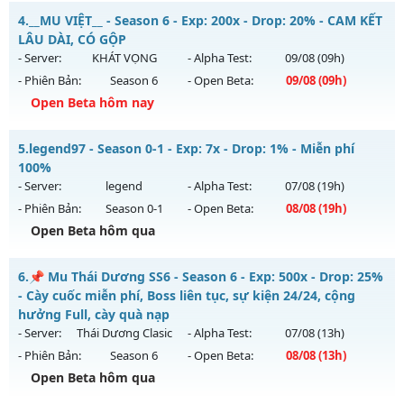
Kiểu reset: Reset In Game
⚡⚡⚡MU MA THUẬT⚡⚡⚡ - 50k POINT
4.
__MU VIỆT__ - Season 6 - Exp: 200x - Drop: 20% - CAM KẾT
Thể loại: Mu Custom thêm đồ mới
Mu mới ra tháng 08 2026 - Mở máy chủ
HUYỀN THOẠI
vào
LÂU DÀI, CÓ GỘP
Antihack: Gold Dragon
13h ngày 11/08/2626
- Server:
KHÁT VỌNG
- Alpha Test:
09/08
(09h)
- Phiên Bản:
Season 6
- Open Beta:
09/08
(09h)
Exp: 500x - Drop: 20%
Open Beta hôm nay
Kiểu reset: Reset In Game
Thể loại: Mu Nguyên bản Webzen
__MU VIỆT__ - CAM KẾT LÂU DÀI, CÓ GỘP
5.
legend97 - Season 0-1 - Exp: 7x - Drop: 1% - Miễn phí
Antihack: SHARK
Mu mới ra tháng 08 2026 - Mở máy chủ
KHÁT VỌNG
vào
100%
09h ngày 09/08/2626
- Server:
legend
- Alpha Test:
07/08
(19h)
- Phiên Bản:
Season 0-1
- Open Beta:
08/08
(19h)
Exp: 200x - Drop: 20%
Open Beta hôm qua
Kiểu reset: Reset In Game
Thể loại: Mu Nguyên bản Webzen
legend97 - Miễn phí 100%
6.
📌 Mu Thái Dương SS6 - Season 6 - Exp: 500x - Drop: 25%
Antihack: GoldShield
Mu mới ra tháng 08 2026 - Mở máy chủ
legend
vào 19h
- Cày cuốc miễn phí, Boss liên tục, sự kiện 24/24, cộng
ngày 08/08/2626
hưởng Full, cày quà nạp
- Server:
Thái Dương Clasic
- Alpha Test:
07/08
(13h)
Exp: 7x - Drop: 1%
- Phiên Bản:
Season 6
- Open Beta:
08/08
(13h)
Kiểu reset: Reset In Game
Open Beta hôm qua
Thể loại: Mu Nguyên bản Webzen