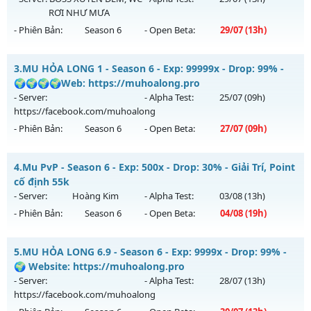
RƠI NHƯ MƯA
Exp: 2000x - Drop: 100%
- Phiên Bản:
Season 6
- Open Beta:
29/07
(13h)
Kiểu reset: Reset In Game
Thể loại: Mu Nguyên bản Webzen
ĐUA TOP NHẬN MỐC NẠP - TẶNG 5M WC+SET 400 FULL
3.
MU HỎA LONG 1 - Season 6 - Exp: 99999x - Drop: 99% -
THẦN FREE
Antihack: sharkguard
🌍🌍🌍🌍Web: https://muhoalong.pro
Mu mới ra tháng 07 2026 - Mở máy chủ
BOSS XUYÊN ĐÊM,
- Server:
- Alpha Test:
25/07
(09h)
WC RƠI NHƯ MƯA
vào 13h ngày 29/07/2626
https://facebook.com/muhoalong
- Phiên Bản:
Season 6
- Open Beta:
27/07
(09h)
Exp: 9999x - Drop: 80%
Kiểu reset: Reset In Game
MU HỎA LONG 1 - 🌍🌍🌍🌍Web: https://muhoalong.pro
4.
Mu PvP - Season 6 - Exp: 500x - Drop: 30% - Giải Trí, Point
Thể loại: Mu Nguyên bản Webzen
Mu mới ra tháng 07 2026 - Mở máy chủ
cố định 55k
Antihack: KHÔNG THỂ HACK
https://facebook.com/muhoalong
vào 09h ngày
- Server:
Hoàng Kim
- Alpha Test:
03/08
(13h)
27/07/2626
- Phiên Bản:
Season 6
- Open Beta:
04/08
(19h)
Exp: 99999x - Drop: 99%
Mu PvP - Giải Trí, Point cố định 55k
Kiểu reset: Non Reset
5.
MU HỎA LONG 6.9 - Season 6 - Exp: 9999x - Drop: 99% -
Mu mới ra tháng 08 2026 - Mở máy chủ
Hoàng Kim
vào 19h
🌍 Website: https://muhoalong.pro
Thể loại: Mu Nguyên bản Webzen
ngày 04/08/2626
- Server:
- Alpha Test:
28/07
(13h)
Antihack: XShield
https://facebook.com/muhoalong
Exp: 500x - Drop: 30%