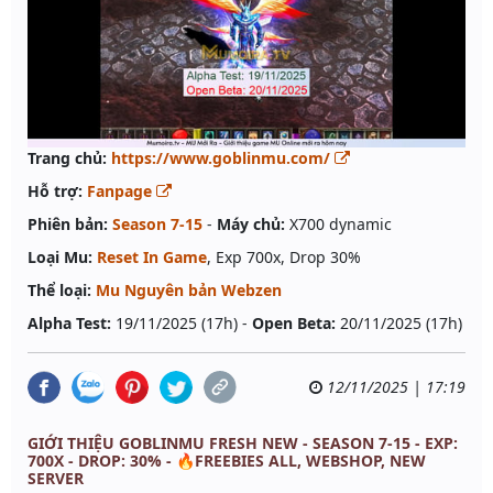
Trang chủ:
https://www.goblinmu.com/
Hỗ trợ:
Fanpage
Phiên bản:
Season 7-15
-
Máy chủ:
X700 dynamic
Loại Mu:
Reset In Game
, Exp 700x, Drop 30%
Thể loại:
Mu Nguyên bản Webzen
Alpha Test:
19/11/2025 (17h) -
Open Beta:
20/11/2025 (17h)
12/11/2025 | 17:19
GIỚI THIỆU GOBLINMU FRESH NEW - SEASON 7-15 - EXP:
700X - DROP: 30% - 🔥FREEBIES ALL, WEBSHOP, NEW
SERVER