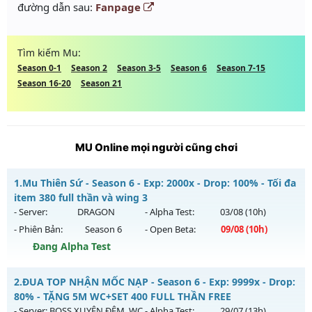
đường dẫn sau:
Fanpage
Tìm kiếm Mu:
Season 0-1
Season 2
Season 3-5
Season 6
Season 7-15
Season 16-20
Season 21
MU Online mọi người cũng chơi
1.
Mu Thiên Sứ - Season 6 - Exp: 2000x - Drop: 100% - Tối đa
item 380 full thần và wing 3
- Server:
DRAGON
- Alpha Test:
03/08
(10h)
- Phiên Bản:
Season 6
- Open Beta:
09/08
(10h)
Đang Alpha Test
Mu Thiên Sứ - Tối đa item 380 full thần và wing 3
2.
ĐUA TOP NHẬN MỐC NẠP - Season 6 - Exp: 9999x - Drop:
Mu mới ra tháng 08 2026 - Mở máy chủ
DRAGON
vào 10h
80% - TẶNG 5M WC+SET 400 FULL THẦN FREE
ngày 09/08/2626
- Server:
BOSS XUYÊN ĐÊM, WC
- Alpha Test:
29/07
(13h)