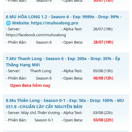
- Phiên Bản:
Season 6
- Open Beta:
30/07
(13h)
Kiểu reset: Reset In Game
Thể loại: Mu Nguyên bản Webzen
MU HỎA LONG 6.9 - 🌍 Website: https://muhoalong.pro
6.
MU HỎA LONG 1.2 - Season 6 - Exp: 9999x - Drop: 99% -
Antihack: Anti Vip bắt hack tuyệt đối
Mu mới ra tháng 07 2026 - Mở máy chủ
🌐 Website: https://muhoalong.pro
https://facebook.com/muhoalong
vào 13h ngày
- Server:
- Alpha Test:
26/07
(19h)
30/07/2626
https://facebook.com/muhoalong
- Phiên Bản:
Season 6
- Open Beta:
28/07
(19h)
Exp: 9999x - Drop: 99%
Kiểu reset: Non Reset
MU HỎA LONG 1.2 - 🌐 Website: https://muhoalong.pro
7.
MU Thanh Long - Season 6 - Exp: 200x - Drop: 35% - Ép
Thể loại: Mu Nguyên bản Webzen
Mu mới ra tháng 07 2026 - Mở máy chủ
Thăng Hạng Mới
Antihack: Xshiel
https://facebook.com/muhoalong
vào 19h ngày
- Server:
Thanh Long
- Alpha Test:
05/08
(13h)
28/07/2626
- Phiên Bản:
Season 6
- Open Beta:
06/08
(13h)
Exp: 9999x - Drop: 99%
Open Beta hôm nay
Kiểu reset: Non Reset
MU Thanh Long - Ép Thăng Hạng Mới
8.
Mu Thiên Long - Season 0-1 - Exp: 50x - Drop: 100% - MU
Thể loại: Mu Nguyên bản Webzen
Mu mới ra tháng 08 2026 - Mở máy chủ
Thanh Long
vào
SS1.9 –CHUẨN CÀY CẤY NGUYÊN BẢN
Antihack: XShield
13h ngày 06/08/2626
- Server:
Máy chủ Thiên Vương
- Alpha Test:
03/08
(22h)
- Phiên Bản:
Season 0-1
- Open Beta:
03/08
(22h)
Exp: 200x - Drop: 35%
Kiểu reset: Reset In Game