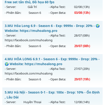
Mu mới ra tháng 08 2026 - Mở máy chủ
Free set tân thủ, Đồ họa 60 fps
https://facebook.com/muhoalong
vào 08h ngày
- Server:
Giải Trí
- Alpha Test:
02/08
(13h)
05/08/2626
- Phiên Bản:
Season 6
- Open Beta:
03/08
(13h)
Exp: 9999x - Drop: 20%
Siêu phẩm SS6 2026 - Free set tân thủ, Đồ họa 60 fps
Kiểu reset: Non Reset
3.
MU Hỏa Long 6.9 - Season 6 - Exp: 9999x - Drop: 20% - 🌍
Mu mới ra tháng 08 2026 - Mở máy chủ
Giải Trí
vào 13h
Website: https://muhoalong.pro
Thể loại: Mu Nguyên bản Webzen
ngày 03/08/2626
- Server:
- Alpha Test:
28/07
(08h)
Antihack: XShield
https://facebook.com/muhoalong
Exp: 9999x - Drop: 90%
- Phiên Bản:
Season 6
- Open Beta:
29/07
(08h)
Kiểu reset: Reset In Game
Thể loại: Mu Bán Đồ Full Trong Shop
MU Hỏa Long 6.9 - 🌍 Website: https://muhoalong.pro
4.
MU HỎA LONG 6.9.1 - Season 6 - Exp: 9999x - Drop: 20% -
Antihack: Anti Phoenix
Mu mới ra tháng 07 2026 - Mở máy chủ
🌍 Website: https://muhoalong.pro
https://facebook.com/muhoalong
vào 08h ngày
- Server:
- Alpha Test:
27/07
(20h)
29/07/2626
https://facebook.com/muhoalong
- Phiên Bản:
Season 6
- Open Beta:
29/07
(19h)
Exp: 9999x - Drop: 20%
Kiểu reset: Non Reset
MU HỎA LONG 6.9.1 - 🌍 Website: https://muhoalong.pro
5.
MU Hà Nội - Season 0-1 - Exp: 100x - Drop: 10% - Ổn Định
Thể loại: Mu Nguyên bản Webzen
Mu mới ra tháng 07 2026 - Mở máy chủ
, Lâu Dài
Antihack: XShield
https://facebook.com/muhoalong
vào 19h ngày
- Server:
Huyền Thoại
- Alpha Test:
12/08
(14h)