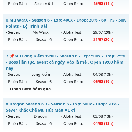
29/07/2626
- Phiên Bản:
Season 0-1
- Open Beta:
15/08
(14h)
Exp: 9999x - Drop: 20%
MU Hà Nội - Ổn Định , Lâu Dài
Kiểu reset: Non Reset
6.
Mu WarX - Season 6 - Exp: 400x - Drop: 20% - 60 FPS - 50K
Mu mới ra tháng 08 2026 - Mở máy chủ
Huyền Thoại
vào
Points - Lộ Trình Dài
Thể loại: Mu Nguyên bản Webzen
14h ngày 15/08/2626
- Server:
Mu WarX
- Alpha Test:
29/07
(20h)
Antihack: Xshiel
- Phiên Bản:
Season 6
- Open Beta:
31/07
(20h)
Exp: 100x - Drop: 10%
Kiểu reset: Reset In Game
Mu WarX - 60 FPS - 50K Points - Lộ Trình Dài
7.
📌Mu Long Kiếm 19:00 - Season 6 - Exp: 500x - Drop: 25%
Thể loại: Mu Nguyên bản Webzen
Mu mới ra tháng 07 2026 - Mở máy chủ
Mu WarX
vào 20h
- Boss liên tục, event cả ngày, vào là mê , Open 19:00 hôm
Antihack: ICM
ngày 31/07/2626
nay
- Server:
Long Kiếm
- Alpha Test:
04/08
(13h)
Exp: 400x - Drop: 20%
- Phiên Bản:
Season 6
- Open Beta:
06/08
(19h)
Kiểu reset: Reset In Game
Open Beta hôm qua
Thể loại: Mu Custom thêm đồ mới
📌Mu Long Kiếm 19:00 - Boss liên tục, event cả ngày, vào là
Antihack: UGK Shield + Phoenix
8.
Dragon Season 6.3 - Season 6 - Exp: 500x - Drop: 20% -
mê , Open 19:00 hôm nay
Sever Khắc Chế Mu Hút Máu AE ơi
Mu mới ra tháng 08 2026 - Mở máy chủ
Long Kiếm
vào 19h
- Server:
Dragon
- Alpha Test:
03/08
(13h)
ngày 06/08/2626
- Phiên Bản:
Season 6
- Open Beta:
04/08
(13h)
Exp: 500x - Drop: 25%