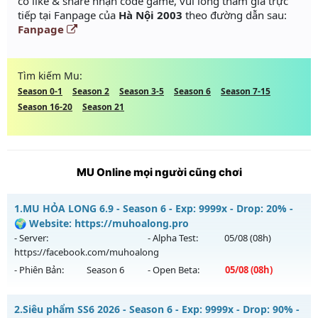
có like & share nhận code game, vui lòng tham gia trực
tiếp tại Fanpage của
Hà Nội 2003
theo đường dẫn sau:
Fanpage
Tìm kiếm Mu:
Season 0-1
Season 2
Season 3-5
Season 6
Season 7-15
Season 16-20
Season 21
MU Online mọi người cũng chơi
1.
MU HỎA LONG 6.9 - Season 6 - Exp: 9999x - Drop: 20% -
🌍 Website: https://muhoalong.pro
- Server:
- Alpha Test:
05/08
(08h)
https://facebook.com/muhoalong
- Phiên Bản:
Season 6
- Open Beta:
05/08
(08h)
MU HỎA LONG 6.9 - 🌍 Website: https://muhoalong.pro
2.
Siêu phẩm SS6 2026 - Season 6 - Exp: 9999x - Drop: 90% -