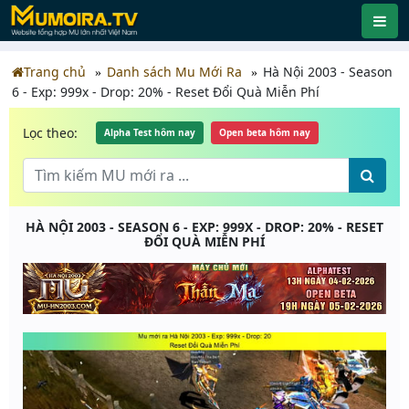
Trang chủ
Danh sách Mu Mới Ra
Hà Nội 2003 - Season
6 - Exp: 999x - Drop: 20% - Reset Đổi Quà Miễn Phí
Lọc theo:
Alpha Test hôm nay
Open beta hôm nay
HÀ NỘI 2003 - SEASON 6 - EXP: 999X - DROP: 20% - RESET
ĐỔI QUÀ MIỄN PHÍ