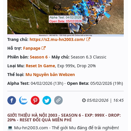
Trang chủ:
https://s2.mu-hn2003.com/
Hỗ trợ:
Fanpage
Phiên bản:
Season 6
-
Máy chủ:
Season 6.3 Classic
Loại Mu:
Reset In Game
, Exp 999x, Drop 20%
Thể loại:
Mu Nguyên bản Webzen
Alpha Test:
04/02/2026 (13h) -
Open Beta:
05/02/2026 (19h)
05/02/2026 | 16:45
GIỚI THIỆU HÀ NỘI 2003 - SEASON 6 - EXP: 999X - DROP:
20% - RESET ĐỔI QUÀ MIỄN PHÍ
💻 Mu-hn2003.com - Thế giới Mu đáng để trải nghiệm!