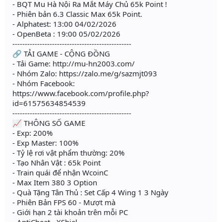
- BQT Mu Hà Nội Ra Mắt Máy Chủ 65k Point !
- Phiên bản 6.3 Classic Max 65k Point.
- Alphatest: 13:00 04/02/2026
- OpenBeta : 19:00 05/02/2026
------------------------------------------------
🔗 TẢI GAME - CỘNG ĐỒNG
- Tải Game: http://mu-hn2003.com/
- Nhóm Zalo: https://zalo.me/g/sazmjt093
- Nhóm Facebook:
https://www.facebook.com/profile.php?
id=61575634854539
------------------------------------------------
📈 THÔNG SỐ GAME
- Exp: 200%
- Exp Master: 100%
- Tỷ lệ rơi vật phẩm thường: 20%
- Tạo Nhân Vật : 65k Point
- Train quái để nhận WcoinC
- Max Item 380 3 Option
- Quà Tặng Tân Thủ : Set Cấp 4 Wing 1 3 Ngày
- Phiên Bản FPS 60 - Mượt mà
- Giới hạn 2 tài khoản trên mỗi PC
- AntiCheat - XShiel.