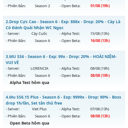
- Phiên Bản:
Season 2
- Open Beta:
01/08
(19h)
MU HOÀI NIỆM XƯA - Nguyên Thủy Cày Cuốc 2005
2.
Drop Cực Cao - Season 6 - Exp: 888x - Drop: 20% - Cày Là
Mu mới ra tháng 08 2026 - Mở máy chủ
HOÀI NIỆM
vào 19h
Có Đánh Quái Nhận WC Ngọc
ngày 01/08/2626
- Server:
Cày Cuốc
- Alpha Test:
15/08
(13h)
- Phiên Bản:
Season 6
- Open Beta:
16/08
(13h)
Exp: 100x - Drop: 10%
Kiểu reset: Reset In Game
Drop Cực Cao - Cày Là Có Đánh Quái Nhận WC Ngọc
3.
MU SS6 - Season 6 - Exp: 99x - Drop: 20% - HOÀI NIỆM-
Thể loại: Mu Nguyên bản Webzen
Mu mới ra tháng 08 2026 - Mở máy chủ
Cày Cuốc
vào 13h
VUI VẺ
Antihack: Phiên bản mới nhất
ngày 16/08/2626
- Server:
LORENCIA
- Alpha Test:
08/08
(19h)
- Phiên Bản:
Season 6
- Open Beta:
08/08
(19h)
Exp: 888x - Drop: 20%
Alpha Test hôm qua
Kiểu reset: Non Reset
Thể loại: Mu Nguyên bản Webzen
MU SS6 - HOÀI NIỆM-VUI VẺ
4.
Mu SS6.15 Plus - Season 6 - Exp: 9999x - Drop: 90% - Boss
Antihack: Game Guard
Mu mới ra tháng 08 2026 - Mở máy chủ
LORENCIA
vào 19h
drop 1h/lần, Set tân thủ free
ngày 08/08/2626
- Server:
Viet Plus
- Alpha Test:
07/08
(13h)
- Phiên Bản:
Season 6
- Open Beta:
08/08
(13h)
Exp: 99x - Drop: 20%
Open Beta hôm qua
Kiểu reset: Non Reset