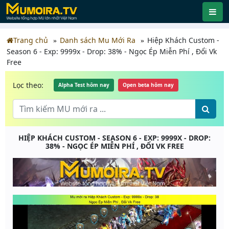
Trang chủ
Danh sách Mu Mới Ra
Hiệp Khách Custom -
Season 6 - Exp: 9999x - Drop: 38% - Ngọc Ép Miễn Phí , Đổi Vk
Free
Lọc theo:
Alpha Test hôm nay
Open beta hôm nay
HIỆP KHÁCH CUSTOM - SEASON 6 - EXP: 9999X - DROP:
38% - NGỌC ÉP MIỄN PHÍ , ĐỔI VK FREE