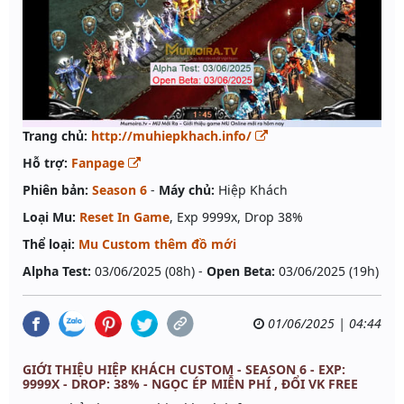
Trang chủ:
http://muhiepkhach.info/
Hỗ trợ:
Fanpage
Phiên bản:
Season 6
-
Máy chủ:
Hiệp Khách
Loại Mu:
Reset In Game
, Exp 9999x, Drop 38%
Thể loại:
Mu Custom thêm đồ mới
Alpha Test:
03/06/2025 (08h) -
Open Beta:
03/06/2025 (19h)
01/06/2025 | 04:44
GIỚI THIỆU HIỆP KHÁCH CUSTOM - SEASON 6 - EXP:
9999X - DROP: 38% - NGỌC ÉP MIỄN PHÍ , ĐỔI VK FREE