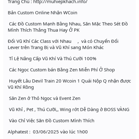
Trang Chủ : http://muhiepkhach.info/
Bản Custom Online Nhận WCoin
Các Đồ Custom Mạnh Bằng Nhau, Săn Mặc Theo Sét Đồ
Mình Thích Thắng Thua Hay Ở PK
Đổi Vũ Khí Các Class với Nhau , và có Chuyển Đổi
Lever trên Trang Bị và Vũ Khí sang Món Khác
Tỉ Lệ Nâng Cấp Vũ Khí Và Thú Cưỡi 100%
Các Ngọc Custom bán Bằng Zen Miễn Phí Ở Shop
Huyết Lâu Devil Train 20 Wcoin 1 Quái Nộp Q nhận được
Vũ Khí Rồng
Săn Zen ở Thỏ Ngọc và Event Zen
Vũ Khỉ , Pet , Thú Cưỡi,, Wing rớt Dễ Dàng ở BOSS VÀNG
Vào Chỉ Việc Săn Đồ Custom Mình Thích
Alphatest : 03/06/2025 vào lúc 1h00