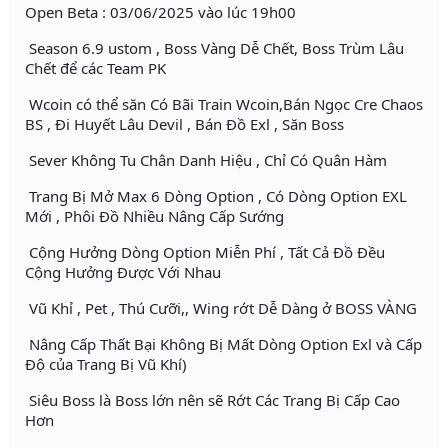
Open Beta : 03/06/2025 vào lúc 19h00
Season 6.9 ustom , Boss Vàng Dễ Chết, Boss Trùm Lâu
Chết để các Team PK
Wcoin có thể săn Có Bãi Train Wcoin,Bán Ngọc Cre Chaos
BS , Đi Huyết Lâu Devil , Bán Đồ Exl , Săn Boss
Sever Không Tu Chân Danh Hiệu , Chỉ Có Quân Hàm
Trang Bị Mở Max 6 Dòng Option , Có Dòng Option EXL
Mới , Phôi Đồ Nhiều Nâng Cấp Sướng
Cộng Hưởng Dòng Option Miễn Phí , Tất Cả Đồ Đều
Cộng Hưởng Được Với Nhau
Vũ Khỉ , Pet , Thú Cưỡi,, Wing rớt Dễ Dàng ở BOSS VÀNG
Nâng Cấp Thất Bại Không Bị Mất Dòng Option Exl và Cấp
Độ của Trang Bị Vũ Khí)
Siêu Boss là Boss lớn nên sẽ Rớt Các Trang Bị Cấp Cao
Hơn