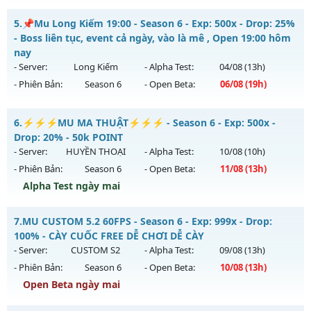
Thể loại: Mu Nguyên bản Webzen
Mu SS6.15 Plus - Boss drop 1h/lần, Set tân thủ free
5.
📌Mu Long Kiếm 19:00 - Season 6 - Exp: 500x - Drop: 25%
Antihack: OK
Mu mới ra tháng 08 2026 - Mở máy chủ
Viet Plus
vào 13h
- Boss liên tục, event cả ngày, vào là mê , Open 19:00 hôm
ngày 08/08/2626
nay
- Server:
Long Kiếm
- Alpha Test:
04/08
(13h)
Exp: 9999x - Drop: 90%
- Phiên Bản:
Season 6
- Open Beta:
06/08
(19h)
Kiểu reset: Reset In Game
Thể loại: Mu Bán Đồ Full Trong Shop
📌Mu Long Kiếm 19:00 - Boss liên tục, event cả ngày, vào là
6.
⚡⚡⚡MU MA THUẬT⚡⚡⚡ - Season 6 - Exp: 500x -
mê , Open 19:00 hôm nay
Antihack: Phoenix chống hack mới
Drop: 20% - 50k POINT
Mu mới ra tháng 08 2026 - Mở máy chủ
Long Kiếm
vào 19h
- Server:
HUYỀN THOẠI
- Alpha Test:
10/08
(10h)
ngày 06/08/2626
- Phiên Bản:
Season 6
- Open Beta:
11/08
(13h)
Exp: 500x - Drop: 25%
Alpha Test ngày mai
Kiểu reset: Reset In Game
⚡⚡⚡MU MA THUẬT⚡⚡⚡ - 50k POINT
7.
MU CUSTOM 5.2 60FPS - Season 6 - Exp: 999x - Drop:
Thể loại: Mu Nguyên bản Webzen
Mu mới ra tháng 08 2026 - Mở máy chủ
HUYỀN THOẠI
vào
100% - CÀY CUỐC FREE DỄ CHƠI DỄ CÀY
Antihack: VIP SHIELD
13h ngày 11/08/2626
- Server:
CUSTOM S2
- Alpha Test:
09/08
(13h)
- Phiên Bản:
Season 6
- Open Beta:
10/08
(13h)
Exp: 500x - Drop: 20%
Open Beta ngày mai
Kiểu reset: Reset In Game