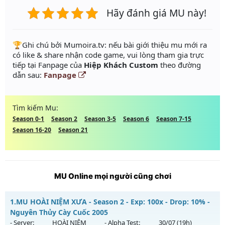
Hãy đánh giá MU này!
️🏆Ghi chú bởi Mumoira.tv: nếu bài giới thiệu mu mới ra
có like & share nhận code game, vui lòng tham gia trực
tiếp tại Fanpage của
Hiệp Khách Custom
theo đường
dẫn sau:
Fanpage
Tìm kiếm Mu:
Season 0-1
Season 2
Season 3-5
Season 6
Season 7-15
Season 16-20
Season 21
MU Online mọi người cũng chơi
1.
MU HOÀI NIỆM XƯA - Season 2 - Exp: 100x - Drop: 10% -
Nguyên Thủy Cày Cuốc 2005
- Server:
HOÀI NIỆM
- Alpha Test:
30/07
(19h)