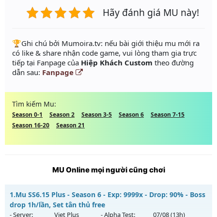
Hãy đánh giá MU này!
️🏆Ghi chú bởi Mumoira.tv: nếu bài giới thiệu mu mới ra
có like & share nhận code game, vui lòng tham gia trực
tiếp tại Fanpage của
Hiệp Khách Custom
theo đường
dẫn sau:
Fanpage
Tìm kiếm Mu:
Season 0-1
Season 2
Season 3-5
Season 6
Season 7-15
Season 16-20
Season 21
MU Online mọi người cũng chơi
1.
Mu SS6.15 Plus - Season 6 - Exp: 9999x - Drop: 90% - Boss
drop 1h/lần, Set tân thủ free
- Server:
Viet Plus
- Alpha Test:
07/08
(13h)