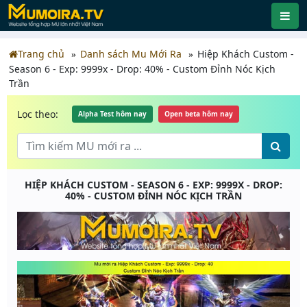
Trang chủ
Danh sách Mu Mới Ra
Hiệp Khách Custom -
Season 6 - Exp: 9999x - Drop: 40% - Custom Đỉnh Nóc Kịch
Trần
Lọc theo:
Alpha Test hôm nay
Open beta hôm nay
HIỆP KHÁCH CUSTOM - SEASON 6 - EXP: 9999X - DROP:
40% - CUSTOM ĐỈNH NÓC KỊCH TRẦN