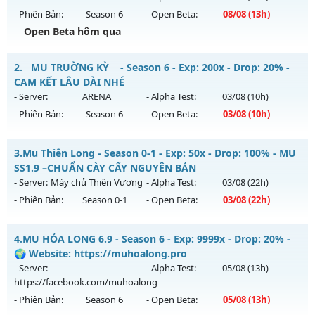
- Phiên Bản:
Season 6
- Open Beta:
08/08
(13h)
Open Beta hôm qua
Mu SS6.15 Plus - Boss drop 1h/lần, Set tân thủ free
2.
__MU TRUỜNG KỲ__ - Season 6 - Exp: 200x - Drop: 20% -
Mu mới ra tháng 08 2026 - Mở máy chủ
Viet Plus
vào 13h
CAM KẾT LÂU DÀI NHÉ
ngày 08/08/2626
- Server:
ARENA
- Alpha Test:
03/08
(10h)
- Phiên Bản:
Season 6
- Open Beta:
03/08
(10h)
Exp: 9999x - Drop: 90%
Kiểu reset: Reset In Game
__MU TRUỜNG KỲ__ - CAM KẾT LÂU DÀI NHÉ
3.
Mu Thiên Long - Season 0-1 - Exp: 50x - Drop: 100% - MU
Thể loại: Mu Bán Đồ Full Trong Shop
Mu mới ra tháng 08 2026 - Mở máy chủ
ARENA
vào 10h
SS1.9 –CHUẨN CÀY CẤY NGUYÊN BẢN
Antihack: Phoenix chống hack mới
ngày 03/08/2626
- Server:
Máy chủ Thiên Vương
- Alpha Test:
03/08
(22h)
- Phiên Bản:
Season 0-1
- Open Beta:
03/08
(22h)
Exp: 200x - Drop: 20%
Kiểu reset: Reset In Game
Mu Thiên Long - MU SS1.9 –CHUẨN CÀY CẤY NGUYÊN BẢN
4.
MU HỎA LONG 6.9 - Season 6 - Exp: 9999x - Drop: 20% -
Thể loại: Mu Nguyên bản Webzen
Mu mới ra tháng 08 2026 - Mở máy chủ
Máy chủ Thiên
🌍 Website: https://muhoalong.pro
Antihack: GoldShield
Vương
vào 22h ngày 03/08/2626
- Server:
- Alpha Test:
05/08
(13h)
https://facebook.com/muhoalong
Exp: 50x - Drop: 100%
- Phiên Bản:
Season 6
- Open Beta:
05/08
(13h)
Kiểu reset: Reset In Game