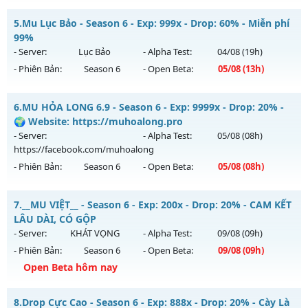
Thể loại: Mu Nguyên bản Webzen
MU HỎA LONG 6.9 - 🌍 Website: https://muhoalong.pro
5.
Mu Lục Bảo - Season 6 - Exp: 999x - Drop: 60% - Miễn phí
Antihack: Gameguard
Mu mới ra tháng 08 2026 - Mở máy chủ
99%
https://facebook.com/muhoalong
vào 13h ngày
- Server:
Lục Bảo
- Alpha Test:
04/08
(19h)
05/08/2626
- Phiên Bản:
Season 6
- Open Beta:
05/08
(13h)
Exp: 9999x - Drop: 20%
Mu Lục Bảo - Miễn phí 99%
Kiểu reset: Non Reset
6.
MU HỎA LONG 6.9 - Season 6 - Exp: 9999x - Drop: 20% -
Mu mới ra tháng 08 2026 - Mở máy chủ
Lục Bảo
vào 13h
🌍 Website: https://muhoalong.pro
Thể loại: Mu Nguyên bản Webzen
ngày 05/08/2626
- Server:
- Alpha Test:
05/08
(08h)
Antihack: XShield
https://facebook.com/muhoalong
Exp: 999x - Drop: 60%
- Phiên Bản:
Season 6
- Open Beta:
05/08
(08h)
Kiểu reset: Non Reset
Thể loại: Mu Custom thêm đồ mới
MU HỎA LONG 6.9 - 🌍 Website: https://muhoalong.pro
7.
__MU VIỆT__ - Season 6 - Exp: 200x - Drop: 20% - CAM KẾT
Antihack: SharkAnti
Mu mới ra tháng 08 2026 - Mở máy chủ
LÂU DÀI, CÓ GỘP
https://facebook.com/muhoalong
vào 08h ngày
- Server:
KHÁT VỌNG
- Alpha Test:
09/08
(09h)
05/08/2626
- Phiên Bản:
Season 6
- Open Beta:
09/08
(09h)
Exp: 9999x - Drop: 20%
Open Beta hôm nay
Kiểu reset: Non Reset
__MU VIỆT__ - CAM KẾT LÂU DÀI, CÓ GỘP
8.
Drop Cực Cao - Season 6 - Exp: 888x - Drop: 20% - Cày Là
Thể loại: Mu Nguyên bản Webzen