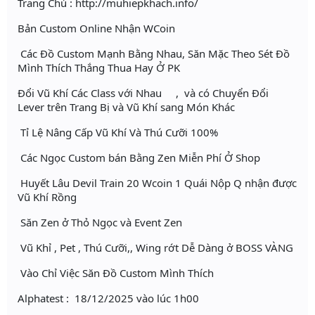
Trang Chủ : http://muhiepkhach.info/
Bản Custom Online Nhận WCoin
Các Đồ Custom Mạnh Bằng Nhau, Săn Mặc Theo Sét Đồ
Mình Thích Thắng Thua Hay Ở PK
Đổi Vũ Khí Các Class với Nhau , và có Chuyển Đổi
Lever trên Trang Bị và Vũ Khí sang Món Khác
Tỉ Lệ Nâng Cấp Vũ Khí Và Thú Cưỡi 100%
Các Ngọc Custom bán Bằng Zen Miễn Phí Ở Shop
Huyết Lâu Devil Train 20 Wcoin 1 Quái Nộp Q nhận được
Vũ Khí Rồng
Săn Zen ở Thỏ Ngọc và Event Zen
Vũ Khỉ , Pet , Thú Cưỡi,, Wing rớt Dễ Dàng ở BOSS VÀNG
Vào Chỉ Việc Săn Đồ Custom Mình Thích
Alphatest : 18/12/2025 vào lúc 1h00