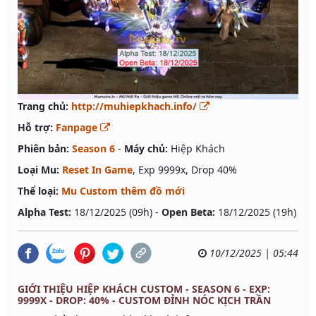
Trang chủ:
http://muhiepkhach.info/
Hỗ trợ:
Fanpage
Phiên bản:
Season 6
-
Máy chủ:
Hiệp Khách
Loại Mu:
Reset In Game
, Exp 9999x, Drop 40%
Thể loại:
Mu Custom thêm đồ mới
Alpha Test:
18/12/2025 (09h) -
Open Beta:
18/12/2025 (19h)
10/12/2025 | 05:44
GIỚI THIỆU HIỆP KHÁCH CUSTOM - SEASON 6 - EXP:
9999X - DROP: 40% - CUSTOM ĐỈNH NÓC KỊCH TRẦN