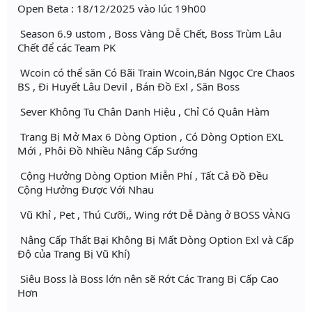
Open Beta : 18/12/2025 vào lúc 19h00
Season 6.9 ustom , Boss Vàng Dễ Chết, Boss Trùm Lâu
Chết để các Team PK
Wcoin có thể săn Có Bãi Train Wcoin,Bán Ngọc Cre Chaos
BS , Đi Huyết Lâu Devil , Bán Đồ Exl , Săn Boss
Sever Không Tu Chân Danh Hiệu , Chỉ Có Quân Hàm
Trang Bị Mở Max 6 Dòng Option , Có Dòng Option EXL
Mới , Phôi Đồ Nhiều Nâng Cấp Sướng
Cộng Hưởng Dòng Option Miễn Phí , Tất Cả Đồ Đều
Cộng Hưởng Được Với Nhau
Vũ Khỉ , Pet , Thú Cưỡi,, Wing rớt Dễ Dàng ở BOSS VÀNG
Nâng Cấp Thất Bại Không Bị Mất Dòng Option Exl và Cấp
Độ của Trang Bị Vũ Khí)
Siêu Boss là Boss lớn nên sẽ Rớt Các Trang Bị Cấp Cao
Hơn