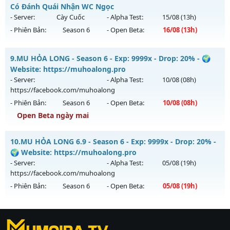
Mu mới ra tháng 08 2026 - Mở máy chủ
KHÁT VỌNG
vào
Có Đánh Quái Nhận WC Ngọc
Antihack: XShield
09h ngày 09/08/2626
- Server:
Cày Cuốc
- Alpha Test:
15/08
(13h)
- Phiên Bản:
Season 6
- Open Beta:
16/08
(13h)
Exp: 200x - Drop: 20%
Kiểu reset: Reset In Game
Drop Cực Cao - Cày Là Có Đánh Quái Nhận WC Ngọc
9.
MU HỎA LONG - Season 6 - Exp: 9999x - Drop: 20% - 🌍
Thể loại: Mu Nguyên bản Webzen
Mu mới ra tháng 08 2026 - Mở máy chủ
Cày Cuốc
vào 13h
Website: https://muhoalong.pro
Antihack: GoldShield
ngày 16/08/2626
- Server:
- Alpha Test:
10/08
(08h)
https://facebook.com/muhoalong
Exp: 888x - Drop: 20%
- Phiên Bản:
Season 6
- Open Beta:
10/08
(08h)
Kiểu reset: Non Reset
Open Beta ngày mai
Thể loại: Mu Nguyên bản Webzen
MU HỎA LONG - 🌍 Website: https://muhoalong.pro
Antihack: Game Guard
10.
MU HỎA LONG 6.9 - Season 6 - Exp: 9999x - Drop: 20% -
Mu mới ra tháng 08 2026 - Mở máy chủ
🌍 Website: https://muhoalong.pro
https://facebook.com/muhoalong
vào 08h ngày
- Server:
- Alpha Test:
05/08
(19h)
10/08/2626
https://facebook.com/muhoalong
- Phiên Bản:
Season 6
- Open Beta:
05/08
(19h)
Exp: 9999x - Drop: 20%
Kiểu reset: Non Reset
MU HỎA LONG 6.9 - 🌍 Website: https://muhoalong.pro
Thể loại: Mu Nguyên bản Webzen
https://ktdb.net/
Mu mới ra tháng 08 2026 - Mở máy chủ
|
789club
|
Jun88
|
bắn cá