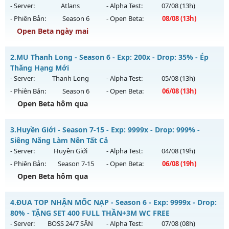
- Server:
Atlans
- Alpha Test:
07/08
(13h)
- Phiên Bản:
Season 6
- Open Beta:
08/08
(13h)
Open Beta ngày mai
⭐⭐⭐⭐⭐Mu Atlans - free 99%,boss nhiều-hồi sinh
2.
MU Thanh Long - Season 6 - Exp: 200x - Drop: 35% - Ép
Mu mới ra tháng 08 2026 - Mở máy chủ
Atlans
vào 13h
Thăng Hạng Mới
ngày 08/08/2626
- Server:
Thanh Long
- Alpha Test:
05/08
(13h)
- Phiên Bản:
Season 6
- Open Beta:
06/08
(13h)
Exp: 500x - Drop: 20%
Open Beta hôm qua
Kiểu reset: Reset In Game
Thể loại: Mu Nguyên bản Webzen
MU Thanh Long - Ép Thăng Hạng Mới
3.
Huyền Giới - Season 7-15 - Exp: 9999x - Drop: 999% -
Antihack: chống hack 99%
Mu mới ra tháng 08 2026 - Mở máy chủ
Thanh Long
vào
Siêng Năng Làm Nên Tất Cả
13h ngày 06/08/2626
- Server:
Huyền Giới
- Alpha Test:
04/08
(19h)
- Phiên Bản:
Season 7-15
- Open Beta:
06/08
(19h)
Exp: 200x - Drop: 35%
Open Beta hôm qua
Kiểu reset: Reset In Game
Thể loại: Mu Custom thêm đồ mới
Huyền Giới - Siêng Năng Làm Nên Tất Cả
4.
ĐUA TOP NHẬN MỐC NẠP - Season 6 - Exp: 9999x - Drop:
Antihack: CheatGuard
Mu mới ra tháng 08 2026 - Mở máy chủ
Huyền Giới
vào 19h
80% - TẶNG SET 400 FULL THẦN+3M WC FREE
ngày 06/08/2626
- Server:
BOSS 24/7 SĂN
- Alpha Test:
07/08
(08h)