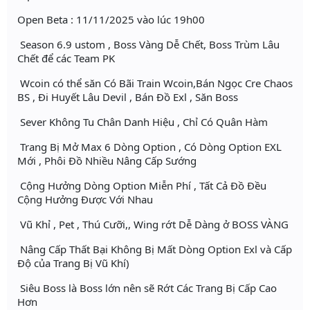
Open Beta : 11/11/2025 vào lúc 19h00
Season 6.9 ustom , Boss Vàng Dễ Chết, Boss Trùm Lâu
Chết để các Team PK
Wcoin có thể săn Có Bãi Train Wcoin,Bán Ngọc Cre Chaos
BS , Đi Huyết Lâu Devil , Bán Đồ Exl , Săn Boss
Sever Không Tu Chân Danh Hiệu , Chỉ Có Quân Hàm
Trang Bị Mở Max 6 Dòng Option , Có Dòng Option EXL
Mới , Phôi Đồ Nhiều Nâng Cấp Sướng
Cộng Hưởng Dòng Option Miễn Phí , Tất Cả Đồ Đều
Cộng Hưởng Được Với Nhau
Vũ Khỉ , Pet , Thú Cưỡi,, Wing rớt Dễ Dàng ở BOSS VÀNG
Nâng Cấp Thất Bại Không Bị Mất Dòng Option Exl và Cấp
Độ của Trang Bị Vũ Khí)
Siêu Boss là Boss lớn nên sẽ Rớt Các Trang Bị Cấp Cao
Hơn