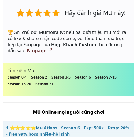
Hãy đánh giá MU này!
️🏆Ghi chú bởi Mumoira.tv: nếu bài giới thiệu mu mới ra
có like & share nhận code game, vui lòng tham gia trực
tiếp tại Fanpage của
Hiệp Khách Custom
theo đường
dẫn sau:
Fanpage
Tìm kiếm Mu:
Season 0-1
Season 2
Season 3-5
Season 6
Season 7-15
Season 16-20
Season 21
MU Online mọi người cũng chơi
1.
⭐⭐⭐⭐⭐Mu Atlans - Season 6 - Exp: 500x - Drop: 20%
- free 99%,boss nhiều-hồi sinh