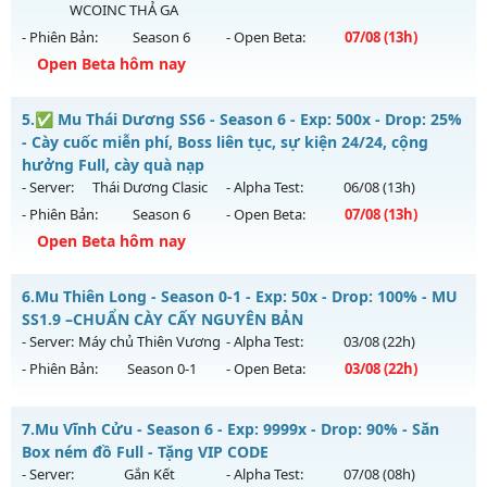
WCOINC THẢ GA
Exp: 9999x - Drop: 999%
- Phiên Bản:
Season 6
- Open Beta:
07/08
(13h)
Kiểu reset: Reset In Game
Open Beta hôm nay
Thể loại: Mu Custom thêm đồ mới
ĐUA TOP NHẬN MỐC NẠP - TẶNG SET 400 FULL THẦN+3M
Antihack: Anti
5.
✅ Mu Thái Dương SS6 - Season 6 - Exp: 500x - Drop: 25%
WC FREE
- Cày cuốc miễn phí, Boss liên tục, sự kiện 24/24, cộng
Mu mới ra tháng 08 2026 - Mở máy chủ
BOSS 24/7 SĂN
hưởng Full, cày quà nạp
WCOINC THẢ GA
vào 13h ngày 07/08/2626
- Server:
Thái Dương Clasic
- Alpha Test:
06/08
(13h)
- Phiên Bản:
Season 6
- Open Beta:
07/08
(13h)
Exp: 9999x - Drop: 80%
Open Beta hôm nay
Kiểu reset: Reset In Game
Thể loại: Mu Nguyên bản Webzen
✅ Mu Thái Dương SS6 - Cày cuốc miễn phí, Boss liên tục,
6.
Mu Thiên Long - Season 0-1 - Exp: 50x - Drop: 100% - MU
sự kiện 24/24, cộng hưởng Full, cày quà nạp
Antihack: KHÔNG THỂ HACK
SS1.9 –CHUẨN CÀY CẤY NGUYÊN BẢN
Mu mới ra tháng 08 2026 - Mở máy chủ
Thái Dương Clasic
- Server:
Máy chủ Thiên Vương
- Alpha Test:
03/08
(22h)
vào 13h ngày 07/08/2626
- Phiên Bản:
Season 0-1
- Open Beta:
03/08
(22h)
Exp: 500x - Drop: 25%
Mu Thiên Long - MU SS1.9 –CHUẨN CÀY CẤY NGUYÊN BẢN
Kiểu reset: Reset In Game
7.
Mu Vĩnh Cửu - Season 6 - Exp: 9999x - Drop: 90% - Săn
Mu mới ra tháng 08 2026 - Mở máy chủ
Máy chủ Thiên
Box ném đồ Full - Tặng VIP CODE
Thể loại: Mu Nguyên bản Webzen
Vương
vào 22h ngày 03/08/2626
- Server:
Gắn Kết
- Alpha Test:
07/08
(08h)