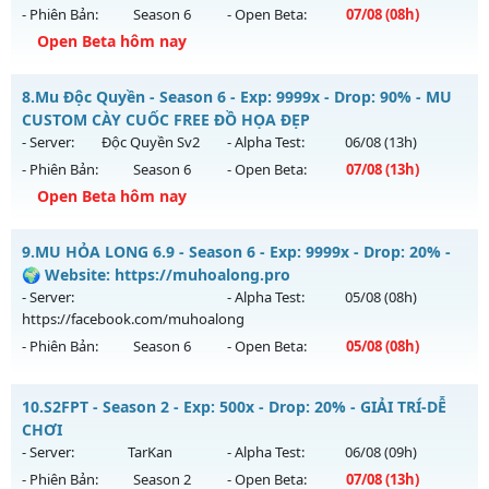
Antihack: VIP SHIELD
- Phiên Bản:
Season 6
- Open Beta:
07/08
(08h)
Exp: 50x - Drop: 100%
Open Beta hôm nay
Kiểu reset: Reset In Game
Thể loại: Mu Nguyên bản Webzen
Mu Vĩnh Cửu - Săn Box ném đồ Full - Tặng VIP CODE
8.
Mu Độc Quyền - Season 6 - Exp: 9999x - Drop: 90% - MU
Antihack: Gameguard
Mu mới ra tháng 08 2026 - Mở máy chủ
Gắn Kết
vào 08h
CUSTOM CÀY CUỐC FREE ĐỒ HỌA ĐẸP
ngày 07/08/2626
- Server:
Độc Quyền Sv2
- Alpha Test:
06/08
(13h)
- Phiên Bản:
Season 6
- Open Beta:
07/08
(13h)
Exp: 9999x - Drop: 90%
Open Beta hôm nay
Kiểu reset: Reset In Game
Thể loại: Mu Nguyên bản Webzen
Mu Độc Quyền - MU CUSTOM CÀY CUỐC FREE ĐỒ HỌA ĐẸP
9.
MU HỎA LONG 6.9 - Season 6 - Exp: 9999x - Drop: 20% -
Antihack: ICMPROTECT ✅ 🔴 ✨ ⚡️
Mu mới ra tháng 08 2026 - Mở máy chủ
Độc Quyền Sv2
vào
🌍 Website: https://muhoalong.pro
13h ngày 07/08/2626
- Server:
- Alpha Test:
05/08
(08h)
https://facebook.com/muhoalong
Exp: 9999x - Drop: 90%
- Phiên Bản:
Season 6
- Open Beta:
05/08
(08h)
Kiểu reset: Reset In Game
Thể loại: Mu Custom thêm đồ mới
MU HỎA LONG 6.9 - 🌍 Website: https://muhoalong.pro
10.
S2FPT - Season 2 - Exp: 500x - Drop: 20% - GIẢI TRÍ-DỄ
Antihack: SharkGaurd
Mu mới ra tháng 08 2026 - Mở máy chủ
CHƠI
https://facebook.com/muhoalong
vào 08h ngày
- Server:
TarKan
- Alpha Test:
06/08
(09h)
05/08/2626
- Phiên Bản:
Season 2
- Open Beta:
07/08
(13h)