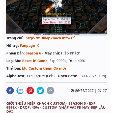
Trang chủ:
http://muhiepkhach.info/
Hỗ trợ:
Fanpage
Phiên bản:
Season 6
-
Máy chủ:
Hiệp Khách
Loại Mu:
Reset In Game
, Exp 9999x, Drop 40%
Thể loại:
Mu Custom thêm đồ mới
Alpha Test:
11/11/2025 (08h) -
Open Beta:
11/11/2025 (19h)
06/11/2025 | 01:27
GIỚI THIỆU HIỆP KHÁCH CUSTOM - SEASON 6 - EXP:
9999X - DROP: 40% - CUSTOM NHẬP VAI PK HAY ĐẸP LÂU
DÀI