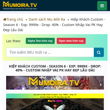
Trang chủ
Danh sách Mu Mới Ra
Hiệp Khách Custom -
Season 6 - Exp: 9999x - Drop: 40% - Custom Nhập Vai PK Hay
Đẹp Lâu Dài
Lọc theo:
Alpha Test hôm nay
Open beta hôm nay
HIỆP KHÁCH CUSTOM - SEASON 6 - EXP: 9999X - DROP:
40% - CUSTOM NHẬP VAI PK HAY ĐẸP LÂU DÀI