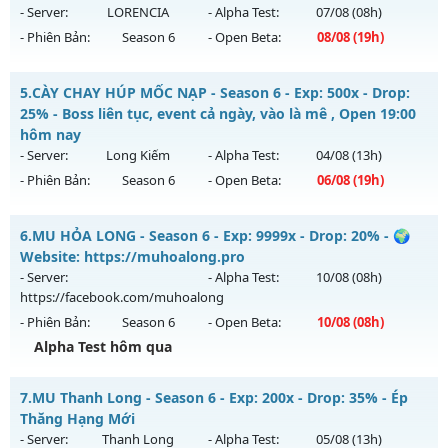
https://facebook.com/muhoalong
vào 13h ngày
- Server:
LORENCIA
- Alpha Test:
07/08
(08h)
05/08/2626
- Phiên Bản:
Season 6
- Open Beta:
08/08
(19h)
Exp: 9999x - Drop: 20%
MU SS6 - HOÀI NIỆM-SĂN BOSS-VUI VẺ
Kiểu reset: Non Reset
5.
CÀY CHAY HÚP MỐC NẠP - Season 6 - Exp: 500x - Drop:
Mu mới ra tháng 08 2026 - Mở máy chủ
LORENCIA
vào 19h
25% - Boss liên tục, event cả ngày, vào là mê , Open 19:00
Thể loại: Mu Nguyên bản Webzen
ngày 08/08/2626
hôm nay
Antihack: XShield
- Server:
Long Kiếm
- Alpha Test:
04/08
(13h)
Exp: 99x - Drop: 20%
- Phiên Bản:
Season 6
- Open Beta:
06/08
(19h)
Kiểu reset: Non Reset
Thể loại: Mu Nguyên bản Webzen
CÀY CHAY HÚP MỐC NẠP - Boss liên tục, event cả ngày, vào
6.
MU HỎA LONG - Season 6 - Exp: 9999x - Drop: 20% - 🌍
là mê , Open 19:00 hôm nay
Antihack: OK
Website: https://muhoalong.pro
Mu mới ra tháng 08 2026 - Mở máy chủ
Long Kiếm
vào 19h
- Server:
- Alpha Test:
10/08
(08h)
ngày 06/08/2626
https://facebook.com/muhoalong
- Phiên Bản:
Season 6
- Open Beta:
10/08
(08h)
Exp: 500x - Drop: 25%
Alpha Test hôm qua
Kiểu reset: Reset In Game
Thể loại: Mu Nguyên bản Webzen
MU HỎA LONG - 🌍 Website: https://muhoalong.pro
7.
MU Thanh Long - Season 6 - Exp: 200x - Drop: 35% - Ép
Antihack: VIP SHIELD
Mu mới ra tháng 08 2026 - Mở máy chủ
Thăng Hạng Mới
https://facebook.com/muhoalong
vào 08h ngày
- Server:
Thanh Long
- Alpha Test:
05/08
(13h)