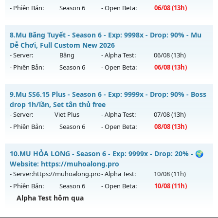
10/08/2626
- Phiên Bản:
Season 6
- Open Beta:
06/08
(13h)
Exp: 9999x - Drop: 20%
MU Thanh Long - Ép Thăng Hạng Mới
Kiểu reset: Non Reset
8.
Mu Băng Tuyết - Season 6 - Exp: 9998x - Drop: 90% - Mu
Mu mới ra tháng 08 2026 - Mở máy chủ
Thanh Long
vào
Dễ Chơi, Full Custom New 2026
Thể loại: Mu Nguyên bản Webzen
13h ngày 06/08/2626
- Server:
Băng
- Alpha Test:
06/08
(13h)
Antihack: XShield
- Phiên Bản:
Season 6
- Open Beta:
06/08
(13h)
Exp: 200x - Drop: 35%
Kiểu reset: Reset In Game
Mu Băng Tuyết - Mu Dễ Chơi, Full Custom New 2026
9.
Mu SS6.15 Plus - Season 6 - Exp: 9999x - Drop: 90% - Boss
Thể loại: Mu Custom thêm đồ mới
Mu mới ra tháng 08 2026 - Mở máy chủ
Băng
vào 13h ngày
drop 1h/lần, Set tân thủ free
Antihack: CheatGuard
06/08/2626
- Server:
Viet Plus
- Alpha Test:
07/08
(13h)
- Phiên Bản:
Season 6
- Open Beta:
08/08
(13h)
Exp: 9998x - Drop: 90%
Kiểu reset: Reset In Game
Mu SS6.15 Plus - Boss drop 1h/lần, Set tân thủ free
10.
MU HỎA LONG - Season 6 - Exp: 9999x - Drop: 20% - 🌍
Thể loại: Mu Custom thêm đồ mới
Mu mới ra tháng 08 2026 - Mở máy chủ
Viet Plus
vào 13h
Website: https://muhoalong.pro
Antihack: Dragon
ngày 08/08/2626
- Server:
https://muhoalong.pro
- Alpha Test:
10/08
(11h)
- Phiên Bản:
Season 6
- Open Beta:
10/08
(11h)
Exp: 9999x - Drop: 90%
Alpha Test hôm qua
Kiểu reset: Reset In Game
Thể loại: Mu Bán Đồ Full Trong Shop
MU HỎA LONG - 🌍 Website: https://muhoalong.pro