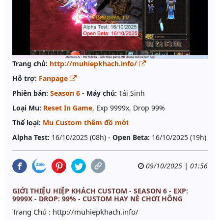
Trang chủ:
http://muhiepkhach.info/
Hỗ trợ:
Fanpage
Phiên bản:
Season 6
-
Máy chủ:
Tái Sinh
Loại Mu:
Reset In Game
, Exp 9999x, Drop 99%
Thể loại:
Mu Custom thêm đồ mới
Alpha Test:
16/10/2025 (08h) -
Open Beta:
16/10/2025 (19h)
09/10/2025 | 01:56
GIỚI THIỆU HIỆP KHÁCH CUSTOM - SEASON 6 - EXP:
9999X - DROP: 99% - CUSTOM HAY NÈ CHƠI HÔNG
Trang Chủ : http://muhiepkhach.info/