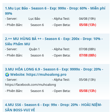
1.
Mu Lục Bảo - Season 6 - Exp: 999x - Drop: 60% - Miễn phí
99%
- Server:
Lục Bảo
- Alpha Test:
04/08
(19h)
- Phiên Bản:
Season 6
- Open Beta:
05/08
(13h)
Mu Lục Bảo - Miễn phí 99%
2.
++ MU HÙNG BÁ ++ - Season 6 - Exp: 200x - Drop: 10% -
Mu mới ra tháng 08 2026 - Mở máy chủ
Lục Bảo
vào 13h
Siêu Phẩm MU
ngày 05/08/2626
- Server:
Quận 1
- Alpha Test:
07/08
(08h)
- Phiên Bản:
Season 6
- Open Beta:
07/08
(08h)
Exp: 999x - Drop: 60%
Kiểu reset: Non Reset
++ MU HÙNG BÁ ++ - Siêu Phẩm MU
3.
MU HỎA LONG 6.9 - Season 6 - Exp: 9999x - Drop: 20% -
Thể loại: Mu Custom thêm đồ mới
Mu mới ra tháng 08 2026 - Mở máy chủ
Quận 1
vào 08h
🌍 Website: https://muhoalong.pro
Antihack: SharkAnti
ngày 07/08/2626
- Server:
- Alpha Test:
05/08
(13h)
https://facebook.com/muhoalong
Exp: 200x - Drop: 10%
- Phiên Bản:
Season 6
- Open Beta:
05/08
(13h)
Kiểu reset: Reset In Game
Thể loại: Mu Nguyên bản Webzen
MU HỎA LONG 6.9 - 🌍 Website: https://muhoalong.pro
4.
MU SS6 - Season 6 - Exp: 99x - Drop: 20% - HOÀI NIỆM-
Antihack: Shark Shield
Mu mới ra tháng 08 2026 - Mở máy chủ
SĂN BOSS-VUI VẺ