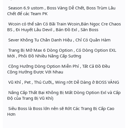
Season 6.9 ustom , Boss Vàng Dễ Chết, Boss Trùm Lâu
Chết để các Team PK
Wcoin có thể săn Có Bãi Train Wcoin,Bán Ngọc Cre Chaos
BS , Đi Huyết Lâu Devil , Bán Đồ Exl , Săn Boss
Sever Không Tu Chân Danh Hiệu , Chỉ Có Quân Hàm
Trang Bị Mở Max 6 Dòng Option , Có Dòng Option EXL
Mới , Phôi Đồ Nhiều Nâng Cấp Sướng
Cộng Hưởng Dòng Option Miễn Phí , Tất Cả Đồ Đều
Cộng Hưởng Được Với Nhau
Vũ Khỉ , Pet , Thú Cưỡi,, Wing rớt Dễ Dàng ở BOSS VÀNG
Nâng Cấp Thất Bại Không Bị Mất Dòng Option Exl và Cấp
Độ của Trang Bị Vũ Khí)
Siêu Boss là Boss lớn nên sẽ Rớt Các Trang Bị Cấp Cao
Hơn