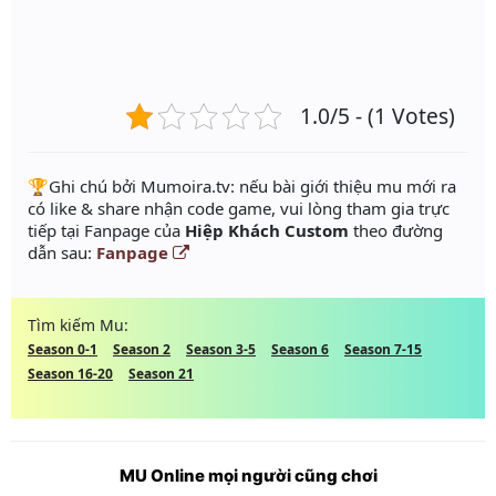
1.0/5 - (1 Votes)
️🏆Ghi chú bởi Mumoira.tv: nếu bài giới thiệu mu mới ra
có like & share nhận code game, vui lòng tham gia trực
tiếp tại Fanpage của
Hiệp Khách Custom
theo đường
dẫn sau:
Fanpage
Tìm kiếm Mu:
Season 0-1
Season 2
Season 3-5
Season 6
Season 7-15
Season 16-20
Season 21
MU Online mọi người cũng chơi