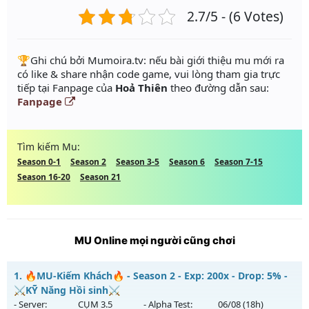
2.7/5 - (6 Votes)
️🏆Ghi chú bởi Mumoira.tv: nếu bài giới thiệu mu mới ra
có like & share nhận code game, vui lòng tham gia trực
tiếp tại Fanpage của
Hoả Thiên
theo đường dẫn sau:
Fanpage
Tìm kiếm Mu:
Season 0-1
Season 2
Season 3-5
Season 6
Season 7-15
Season 16-20
Season 21
MU Online mọi người cũng chơi
1.
🔥MU-Kiếm Khách🔥 - Season 2 - Exp: 200x - Drop: 5% -
⚔️KỸ Năng Hồi sinh⚔️
- Server:
CỤM 3.5
- Alpha Test:
06/08
(18h)