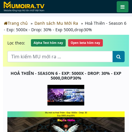
Trang chủ
Danh sách Mu Mới Ra
Hoả Thiên - Season 6
- Exp: 5000x - Drop: 30% - Exp 5000,drop30%
Lọc theo:
Alpha Test hôm nay
Open beta hôm nay
HOẢ THIÊN - SEASON 6 - EXP: 5000X - DROP: 30% - EXP
5000,DROP30%