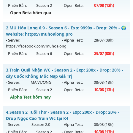
- Phiên Bản:
Season 2
- Open Beta:
07/08
(13h)
Open Beta hôm qua
🔥MU-Kiếm Khách🔥 - ⚔️KỸ Năng Hồi sinh⚔️
2.
MU Hỏa Long 6.9 - Season 6 - Exp: 9999x - Drop: 20% - 🌍
Mu mới ra tháng 08 2026 - Mở máy chủ
CỤM 3.5
vào 13h
Website: https://muhoalong.pro
ngày 07/08/2626
- Server:
- Alpha Test:
28/07
(08h)
https://facebook.com/muhoalong
Exp: 200x - Drop: 5%
- Phiên Bản:
Season 6
- Open Beta:
29/07
(08h)
Kiểu reset: Reset In Game
Thể loại: Mu Nguyên bản Webzen
MU Hỏa Long 6.9 - 🌍 Website: https://muhoalong.pro
3.
Train Quái Nhận WC - Season 2 - Exp: 200x - Drop: 20% -
Antihack: Sharkguard
Mu mới ra tháng 07 2026 - Mở máy chủ
cày Cuốc Không Mốc Nạp Giá Trị
https://facebook.com/muhoalong
vào 08h ngày
- Server:
MA VƯƠNG
- Alpha Test:
08/08
(13h)
29/07/2626
- Phiên Bản:
Season 2
- Open Beta:
10/08
(13h)
Exp: 9999x - Drop: 20%
Alpha Test hôm nay
Kiểu reset: Non Reset
Train Quái Nhận WC - cày Cuốc Không Mốc Nạp Giá Trị
4.
Season 2 Tuổi Thơ - Season 2 - Exp: 200x - Drop: 20% -
Thể loại: Mu Nguyên bản Webzen
Mu mới ra tháng 08 2026 - Mở máy chủ
MA VƯƠNG
vào
Drop Ngọc Cao Train Wc tại K4
Antihack: XShield
13h ngày 10/08/2626
- Server:
Season 2.0
- Alpha Test:
08/08
(13h)
- Phiên Bản:
Season 2
- Open Beta:
10/08
(13h)
Exp: 200x - Drop: 20%