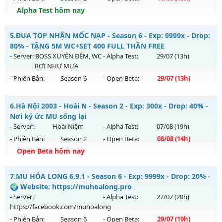
Alpha Test hôm nay
Kiểu reset: Reset In Game
Thể loại: Mu Nguyên bản Webzen
Season 2 Tuổi Thơ - Drop Ngọc Cao Train Wc tại K4
5.
ĐUA TOP NHẬN MỐC NẠP - Season 6 - Exp: 9999x - Drop:
Antihack: GameGuard
Mu mới ra tháng 08 2026 - Mở máy chủ
Season 2.0
vào 13h
80% - TẶNG 5M WC+SET 400 FULL THẦN FREE
ngày 10/08/2626
- Server:
BOSS XUYÊN ĐÊM, WC
- Alpha Test:
29/07
(13h)
RƠI NHƯ MƯA
Exp: 200x - Drop: 20%
- Phiên Bản:
Season 6
- Open Beta:
29/07
(13h)
Kiểu reset: Reset In Game
Thể loại: Mu Bán Đồ Full Trong Shop
ĐUA TOP NHẬN MỐC NẠP - TẶNG 5M WC+SET 400 FULL
6.
Hà Nội 2003 - Hoài N - Season 2 - Exp: 300x - Drop: 40% -
THẦN FREE
Antihack: GameGuard
Nơi ký ức MU sống lại
Mu mới ra tháng 07 2026 - Mở máy chủ
BOSS XUYÊN ĐÊM,
- Server:
Hoài Niệm
- Alpha Test:
07/08
(19h)
WC RƠI NHƯ MƯA
vào 13h ngày 29/07/2626
- Phiên Bản:
Season 2
- Open Beta:
08/08
(14h)
Exp: 9999x - Drop: 80%
Open Beta hôm nay
Kiểu reset: Reset In Game
Hà Nội 2003 - Hoài N - Nơi ký ức MU sống lại
7.
MU HỎA LONG 6.9.1 - Season 6 - Exp: 9999x - Drop: 20% -
Thể loại: Mu Nguyên bản Webzen
Mu mới ra tháng 08 2026 - Mở máy chủ
Hoài Niệm
vào 14h
🌍 Website: https://muhoalong.pro
Antihack: KHÔNG THỂ HACK
ngày 08/08/2626
- Server:
- Alpha Test:
27/07
(20h)
https://facebook.com/muhoalong
Exp: 300x - Drop: 40%
- Phiên Bản:
Season 6
- Open Beta:
29/07
(19h)