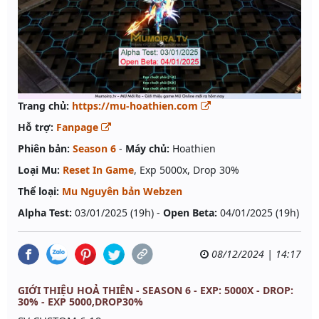
Trang chủ:
https://mu-hoathien.com
Hỗ trợ:
Fanpage
Phiên bản:
Season 6
-
Máy chủ:
Hoathien
Loại Mu:
Reset In Game
, Exp 5000x, Drop 30%
Thể loại:
Mu Nguyên bản Webzen
Alpha Test:
03/01/2025 (19h) -
Open Beta:
04/01/2025 (19h)
08/12/2024 | 14:17
GIỚI THIỆU HOẢ THIÊN - SEASON 6 - EXP: 5000X - DROP:
30% - EXP 5000,DROP30%