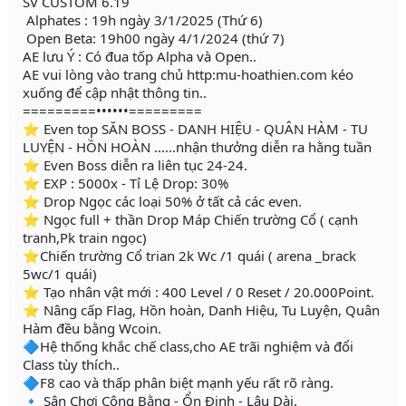
SV CUSTOM 6.19
Alphates : 19h ngày 3/1/2025 (Thứ 6)
Open Beta: 19h00 ngày 4/1/2024 (thứ 7)
AE lưu Ý : Có đua tốp Alpha và Open..
AE vui lòng vào trang chủ http:mu-hoathien.com kéo
xuống để cập nhật thông tin..
=========••••••=========
⭐️ Even top SĂN BOSS - DANH HIỆU - QUÂN HÀM - TU
LUYỆN - HỒN HOÀN ......nhận thưởng diễn ra hằng tuần
⭐️ Even Boss diễn ra liên tục 24-24.
⭐️ EXP : 5000x - Tỉ Lệ Drop: 30%
⭐️ Drop Ngọc các loại 50% ở tất cả các even.
⭐️ Ngọc full + thần Drop Máp Chiến trường Cổ ( cạnh
tranh,Pk train ngọc)
⭐️Chiến trường Cổ trian 2k Wc /1 quái ( arena _brack
5wc/1 quái)
⭐️ Tạo nhân vật mới : 400 Level / 0 Reset / 20.000Point.
⭐️ Nâng cấp Flag, Hồn hoàn, Danh Hiệu, Tu Luyện, Quân
Hàm đều bằng Wcoin.
🔷Hệ thống khắc chế class,cho AE trãi nghiệm và đổi
Class tùy thích..
🔷F8 cao và thấp phân biệt mạnh yếu rất rõ ràng.
🔹 Sân Chơi Công Bằng - Ổn Định - Lâu Dài.