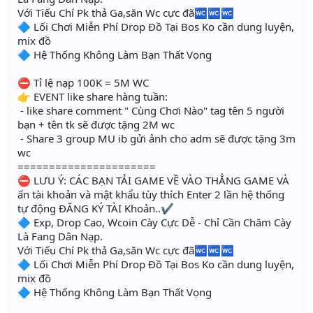
Với Tiếu Chí Pk thả Ga,săn Wc cực đã🚾🚾🚾
🔷 Lối Chơi Miễn Phí Drop Đồ Tại Bos Ko cần dung luyện,
mix đồ
🔷 Hệ Thống Không Làm Bạn Thất Vọng
⛔ Tỉ lệ nạp 100K = 5M WC
👉 EVENT like share hàng tuần:
- like share comment " Cùng Chơi Nào" tag tên 5 người
bạn + tên tk sẽ được tặng 2M wc
- Share 3 group MU ib gửi ảnh cho adm sẽ được tặng 3m
wc
======================
⛔ LƯU Ý: CÁC BẠN TẢI GAME VỀ VÀO THẲNG GAME VÀ
ấn tài khoản và mật khẩu tùy thích Enter 2 lần hệ thống
tự động ĐĂNG KÝ TÀI Khoản..✔
🔷 Exp, Drop Cao, Wcoin Cày Cực Dễ - Chỉ Cần Chăm Cày
Là Fang Dân Nạp.
Với Tiếu Chí Pk thả Ga,săn Wc cực đã🚾🚾🚾
🔷 Lối Chơi Miễn Phí Drop Đồ Tại Bos Ko cần dung luyện,
mix đồ
🔷 Hệ Thống Không Làm Bạn Thất Vọng