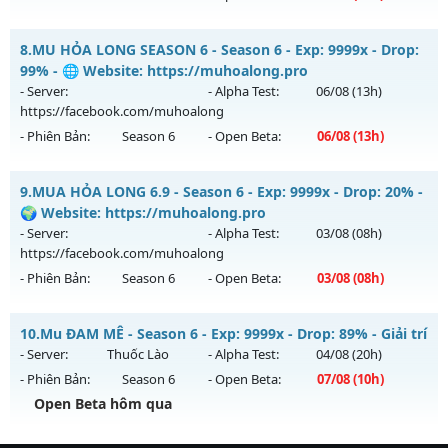
Kiểu reset: Reset In Game
Thể loại: Mu Custom thêm đồ mới
MU HỎA LONG 6.9.1 - 🌍 Website: https://muhoalong.pro
8.
MU HỎA LONG SEASON 6 - Season 6 - Exp: 9999x - Drop:
Antihack: UKG
Mu mới ra tháng 07 2026 - Mở máy chủ
99% - 🌐 Website: https://muhoalong.pro
https://facebook.com/muhoalong
vào 19h ngày
- Server:
- Alpha Test:
06/08
(13h)
29/07/2626
https://facebook.com/muhoalong
- Phiên Bản:
Season 6
- Open Beta:
06/08
(13h)
Exp: 9999x - Drop: 20%
Kiểu reset: Non Reset
MU HỎA LONG SEASON 6 - 🌐 Website:
9.
MUA HỎA LONG 6.9 - Season 6 - Exp: 9999x - Drop: 20% -
Thể loại: Mu Nguyên bản Webzen
https://muhoalong.pro
🌍 Website: https://muhoalong.pro
Antihack: Xshiel
Mu mới ra tháng 08 2026 - Mở máy chủ
- Server:
- Alpha Test:
03/08
(08h)
https://facebook.com/muhoalong
vào 13h ngày
https://facebook.com/muhoalong
06/08/2626
- Phiên Bản:
Season 6
- Open Beta:
03/08
(08h)
Exp: 9999x - Drop: 99%
MUA HỎA LONG 6.9 - 🌍 Website: https://muhoalong.pro
Kiểu reset: Non Reset
10.
Mu ĐAM MÊ - Season 6 - Exp: 9999x - Drop: 89% - Giải trí
Mu mới ra tháng 08 2026 - Mở máy chủ
- Server:
Thuốc Lào
- Alpha Test:
04/08
(20h)
Thể loại: Mu Nguyên bản Webzen
https://facebook.com/muhoalong
vào 08h ngày
- Phiên Bản:
Season 6
- Open Beta:
07/08
(10h)
Antihack: XShield
03/08/2626
Open Beta hôm qua
Exp: 9999x - Drop: 20%
Mu ĐAM MÊ - Giải trí