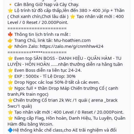
🔸 Cân Bằng Giữ Nạp và Cày Chay.
⭐️ Lộ trình từ đồ cấp thấp,lên đến 380 > 400 ,Vip + Thần
( Chơi xanh chín,Chơi lâu dài ) ⭐️ Tạo nhân vật mới : 400
Level / 0 Reset / 20.000Point.
======================
🍁 Thông tin lịch trình ra mắt :
👉 Trang Chủ, link tải: Mu-hoathien.com
👉 Nhóm Zalo: https://zalo.me/g/cnmhhw424
=========••••••=========
⭐️ Even top SĂN BOSS - DANH HIỆU - QUÂN HÀM - TU
LUYỆN - HỒN HOÀN ......nhận thưởng diễn ra hằng tuần
⭐️ Even Boss diễn ra liên tục 24-24.
⭐️ EXP : 5000x - Tỉ Lệ Drop: 30%
⭐️ Drop Ngọc các loại 50% ở tất cả các even.
⭐️ Ngọc full + thần Drop Máp Chiến trường Cổ ( cạnh
tranh,Pk train ngọc)
⭐️Chiến trường Cổ trian 2k Wc /1 quái ( arena _brack
5wc/1 quái)
⭐️ Tạo nhân vật mới : 400 Level / 0 Reset / 20.000Point.
⭐️ Nâng cấp Flag, Hồn hoàn, Danh Hiệu, Tu Luyện, Quân
Hàm đều bằng Wcoin.
🔷Hệ thống khắc chế class,cho AE trãi nghiệm và đổi