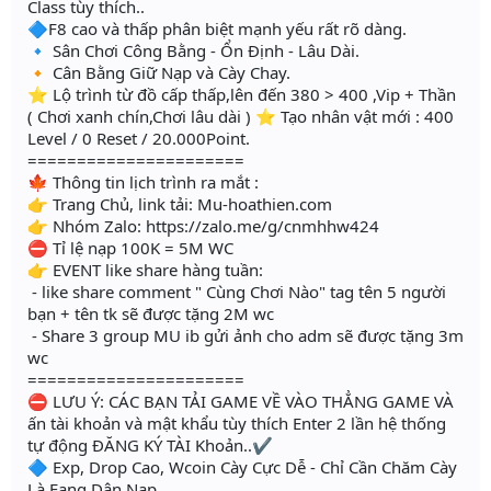
Class tùy thích..
🔷F8 cao và thấp phân biệt mạnh yếu rất rõ dàng.
🔹 Sân Chơi Công Bằng - Ổn Định - Lâu Dài.
🔸 Cân Bằng Giữ Nạp và Cày Chay.
⭐️ Lộ trình từ đồ cấp thấp,lên đến 380 > 400 ,Vip + Thần
( Chơi xanh chín,Chơi lâu dài ) ⭐️ Tạo nhân vật mới : 400
Level / 0 Reset / 20.000Point.
======================
🍁 Thông tin lịch trình ra mắt :
👉 Trang Chủ, link tải: Mu-hoathien.com
👉 Nhóm Zalo: https://zalo.me/g/cnmhhw424
⛔ Tỉ lệ nạp 100K = 5M WC
👉 EVENT like share hàng tuần:
- like share comment " Cùng Chơi Nào" tag tên 5 người
bạn + tên tk sẽ được tặng 2M wc
- Share 3 group MU ib gửi ảnh cho adm sẽ được tặng 3m
wc
======================
⛔ LƯU Ý: CÁC BẠN TẢI GAME VỀ VÀO THẲNG GAME VÀ
ấn tài khoản và mật khẩu tùy thích Enter 2 lần hệ thống
tự động ĐĂNG KÝ TÀI Khoản..✔
🔷 Exp, Drop Cao, Wcoin Cày Cực Dễ - Chỉ Cần Chăm Cày
Là Fang Dân Nạp.