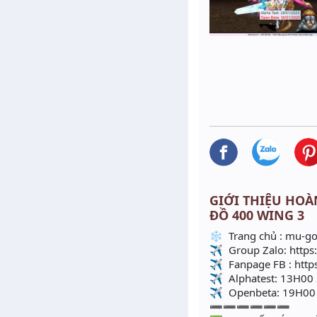
GIỚI THIỆU HOÀN
ĐỒ 400 WING 3
❄ Trang chủ : mu-go
✈ Group Zalo: https:
✈ Fanpage FB : http
✈ Alphatest: 13H00
✈ Openbeta: 19H00
➖➖➖➖➖➖