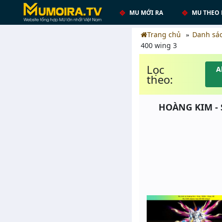
MU MỚI RA
MU THEO 
Trang chủ
Danh sá
400 wing 3
Lọc
A
theo:
HOÀNG KIM - S