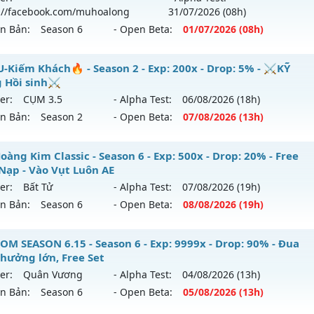
 01/08/2626
://facebook.com/muhoalong
31/07
/2026
(08h)
ên Bản:
Season 6
- Open Beta:
01/07
/2026
(08h)
9999x - Drop: 99%
reset: Non Reset
ỎA LONG 15 - 🌍 Website: https://muhoalong.pro
-Kiếm Khách🔥 - Season 2 - Exp: 200x - Drop: 5% - ⚔️KỸ
loại: Mu Nguyên bản Webzen
 Hồi sinh⚔️
ới ra tháng 07 2026 - Mở máy chủ
https://facebook.com
er:
CỤM 3.5
- Alpha Test:
06/08
/2026
(18h)
ack: XShield
 01/07/2626
ên Bản:
Season 2
- Open Beta:
07/08
/2026
(13h)
9999x - Drop: 99%
MU-Kiếm Khách🔥 - ⚔️KỸ Năng Hồi sinh⚔️
àng Kim Classic - Season 6 - Exp: 500x - Drop: 20% - Free
reset: Non Reset
Nạp - Vào Vụt Luôn AE
 mới ra tháng 08 2026 - Mở máy chủ
CỤM 3.5
vào 13h ngày
loại: Mu Nguyên bản Webzen
er:
Bất Tử
- Alpha Test:
07/08
/2026
(19h)
ên Bản:
Season 6
- Open Beta:
08/08
/2026
(19h)
p: 200x - Drop: 5%
ack: Xshiel
ểu reset: Reset In Game
 Hoàng Kim Classic - Free Mốc Nạp - Vào Vụt Luôn AE
OM SEASON 6.15 - Season 6 - Exp: 9999x - Drop: 90% - Đua
hể loại: Mu Nguyên bản Webzen
thưởng lớn, Free Set
 mới ra tháng 08 2026 - Mở máy chủ
Bất Tử
vào 19h ngày 
er:
Quân Vương
- Alpha Test:
04/08
/2026
(13h)
tihack: Sharkguard
ên Bản:
Season 6
- Open Beta:
05/08
/2026
(13h)
p: 500x - Drop: 20%