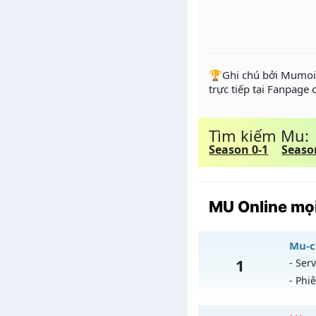
️🏆Ghi chú bởi Mumoir
trực tiếp tại Fanpage
Tìm kiếm Mu:
Season 0-1
Seaso
MU Online mọi
Mu-ch
1
- Serv
- Phi