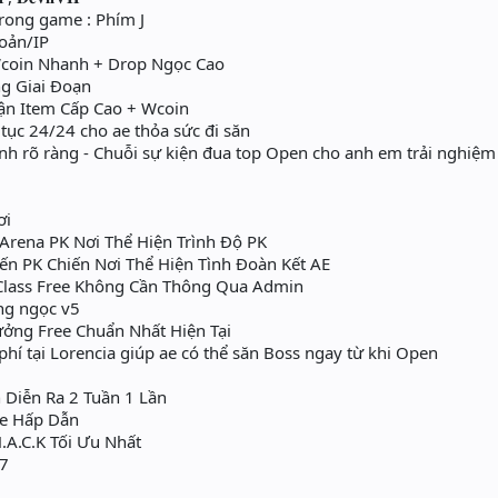
ong game : Phím J
hoản/IP
coin Nhanh + Drop Ngọc Cao
g Giai Đoạn
̣n Item Cấp Cao + Wcoin
tục 24/24 cho ae thỏa sức đi săn
ình rõ ràng - Chuỗi sự kiện đua top Open cho anh em trải nghiệm
ơi
rena PK Nơi Thể Hiện Trình Độ PK
n PK Chiến Nơi Thể Hiện Tình Đoàn Kết AE
 Class Free Không Cần Thông Qua Admin
ng ngọc v5
̉ng Free Chuẩn Nhất Hiện Tại
í tại Lorencia giúp ae có thể săn Boss ngay từ khi Open
Diễn Ra 2 Tuần 1 Lần
e Hấp Dẫn
.A.C.K Tối Ưu Nhất
7