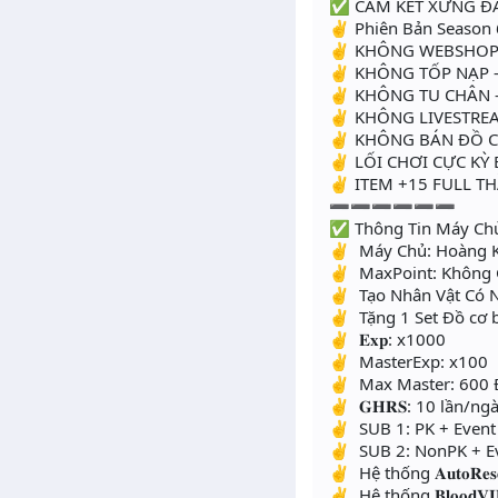
✅ CAM KẾT XỨNG Đ
✌ Phiên Bản Season 6
✌ KHÔNG WEBSHOP 
✌ KHÔNG TỐP NẠP 
✌ KHÔNG TU CHÂN -
✌ KHÔNG LIVESTREA
✌ KHÔNG BÁN ĐỒ C
✌ LỐI CHƠI CỰC KY
✌ ITEM +15 FULL T
➖➖➖➖➖➖
✅ Thông Tin Máy Ch
✌ Máy Chủ: Hoàng 
✌ MaxPoint: Không Gi
✌ Tạo Nhân Vật Có 
✌ Tặng 1 Set Đồ cơ
✌ 𝐄𝐱𝐩: x1000
✌ MasterExp: x100
✌ Max Master: 600 
✌ 𝐆𝐇𝐑𝐒: 10 lần/ng
✌ SUB 1: PK + Even
✌ SUB 2: NonPK + Ev
✌ Hệ thống 𝐀𝐮𝐭𝐨𝐑𝐞𝐬
✌ Hệ thống 𝐁𝐥𝐨𝐨𝐝𝐕𝐈𝐏, 