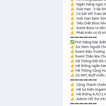
✌ Ngân hàng ngọc tr
✌ Giới Hạn : 3 tài k
✌ Có bãi VIP Train W
✌ Giới Hạn Item Từn
✌ Tiêu Diệt Boss Nhâ
✌ Event Boss ra liên 
✌ Phát triển có lộ tr
➖➖➖➖➖➖
✅Tính Năng Đặc Biệt
✌ Soi Item Người Ch
✌ Event Đấu Trường A
✌ Event Thần Ma Chiế
✌ Hệ Thống Đổi Đồ
✌ Hệ thống ngân hà
✌ Hệ Thống Cộng Hươ
✌ Có NPC Buff miễn ph
➖➖➖➖➖➖
✌ Công Thành Chiến 
✌ Hệ Sự Kiện Ingam
✌ Hệ thống A.N.T.I.H
✌ Admin Hỗ Trợ 24/
➖➖➖➖➖➖