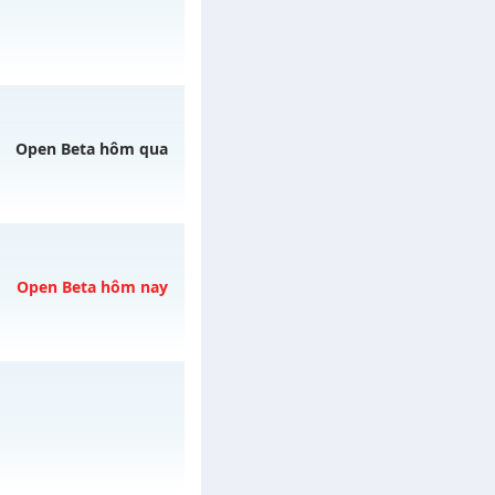
/muhoalong
vào 08h
Open Beta hôm qua
 07/08/2626
Open Beta hôm nay
08/08/2626