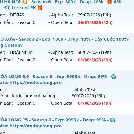
-chienthan - 99
U HÀ NỘI 💥 - Season 6 - Exp: 300x - Drop: 20% - 🎁 65k
 - Đồ free chỉ PK 🎁
 mới ra tháng 08 2026 - Mở máy chủ
Chiến thần
vào 19h n
er:
DEVIAS
- Alpha Test:
29/07
/2026
(12h)
ên Bản:
Season 6
- Open Beta:
29/07
/2026
(12h)
p: 99x - Drop: 20%
ểu reset: Reset In Game
 MU HÀ NỘI 💥 - 🎁 65k Point - Đồ free chỉ PK 🎁
Ổ XƯA - Season 2 - Exp: 100x - Drop: 10% - Cày Cuốc 100%,
hể loại: Mu Nguyên bản Webzen
g Custom
 mới ra tháng 07 2026 - Mở máy chủ
DEVIAS
vào 12h ngày 
er:
HOÀI NIỆM
- Alpha Test:
30/07
/2026
(19h)
tihack: Anti 8x
ên Bản:
Season 2
- Open Beta:
01/08
/2026
(19h)
p: 300x - Drop: 20%
ểu reset: Reset In Game
U CỔ XƯA - Cày Cuốc 100%, Không Custom
ỎA LONG 6.9 - Season 6 - Exp: 9999x - Drop: 99% - 🌍
ể loại: Mu Custom thêm đồ mới
ite: https://muhoalong.pro
 mới ra tháng 08 2026 - Mở máy chủ
HOÀI NIỆM
vào 19h n
er:
- Alpha Test:
ntihack: BDCAM
://facebook.com/muhoalong
30/07
/2026
(19h)
p: 100x - Drop: 10%
ên Bản:
Season 6
- Open Beta:
01/08
/2026
(19h)
ểu reset: Reset In Game
hể loại: Mu Nguyên bản Webzen
ỎA LONG 6.9 - 🌍 Website: https://muhoalong.pro
ỎA LONG 15 - Season 6 - Exp: 9999x - Drop: 99% - 🌍
ite: https://muhoalong.pro
tihack: Phiên bản mới nhất
ới ra tháng 08 2026 - Mở máy chủ
https://facebook.com
er:
- Alpha Test: