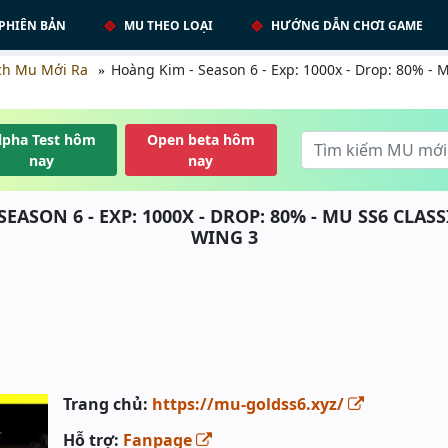
PHIÊN BẢN
MU THEO LOẠI
HƯỚNG DẪN CHƠI GAME
ch Mu Mới Ra
Hoàng Kim - Season 6 - Exp: 1000x - Drop: 80% - 
lpha Test hôm
Open beta hôm
nay
nay
EASON 6 - EXP: 1000X - DROP: 80% - MU SS6 CLAS
WING 3
Trang chủ:
https://mu-goldss6.xyz/
Hỗ trợ:
Fanpage