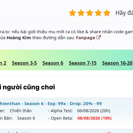
Hãy đ
a.tv: nếu bài giới thiệu mu mới ra có like & share nhận code gam
 của
Hoàng Kim
theo đường dẫn sau:
Fanpage
n 2
Season 3-5
Season 6
Season 7-15
Season 16-20
 người cũng chơi
ienthan - Season 6 - Exp: 99x - Drop: 20% - 99
er:
Chiến thần
- Alpha Test:
06/08
/2026
(20h)
ên Bản:
Season 6
- Open Beta:
08/08
/2026
(19h)