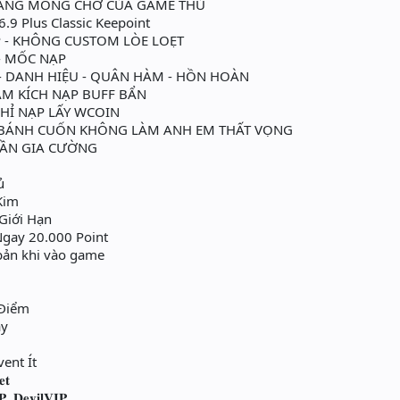
ÁNG MONG CHỜ CỦA GAME THỦ
.9 Plus Classic Keepoint
- KHÔNG CUSTOM LÒE LOẸT
- MỐC NẠP
 DANH HIỆU - QUÂN HÀM - HỒN HOÀN
M KÍCH NẠP BUFF BẨN
HỈ NẠP LẤY WCOIN
̀ BÁNH CUỐN KHÔNG LÀM ANH EM THẤT VỌNG
HẦN GIA CƯỜNG
ủ
Kim
ới Hạn
Ngay 20.000 Point
 bản khi vào game
Điểm
ày
t
ent Ít
𝐭
𝐞𝐯𝐢𝐥𝐕𝐈𝐏