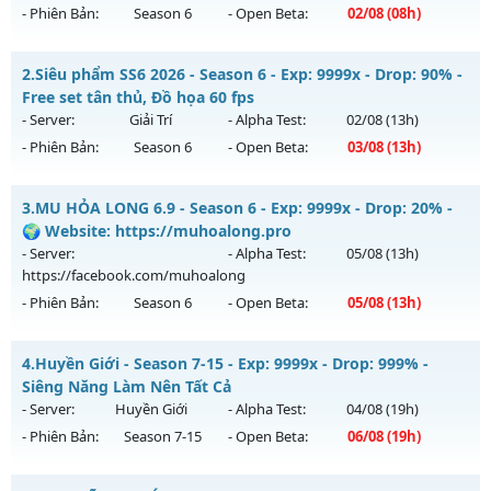
- Phiên Bản:
Season 6
- Open Beta:
02/08
(08h)
MU HỎA LONG 6.9 - 🌍 Website: https://muhoalong.pro
2.
Siêu phẩm SS6 2026 - Season 6 - Exp: 9999x - Drop: 90% -
Mu mới ra tháng 08 2026 - Mở máy chủ
Free set tân thủ, Đồ họa 60 fps
https://facebook.com/muhoalong
vào 08h ngày
- Server:
Giải Trí
- Alpha Test:
02/08
(13h)
02/08/2626
- Phiên Bản:
Season 6
- Open Beta:
03/08
(13h)
Exp: 9999x - Drop: 99%
Siêu phẩm SS6 2026 - Free set tân thủ, Đồ họa 60 fps
Kiểu reset: Non Reset
3.
MU HỎA LONG 6.9 - Season 6 - Exp: 9999x - Drop: 20% -
Mu mới ra tháng 08 2026 - Mở máy chủ
Giải Trí
vào 13h
🌍 Website: https://muhoalong.pro
Thể loại: Mu Nguyên bản Webzen
ngày 03/08/2626
- Server:
- Alpha Test:
05/08
(13h)
Antihack: XShield
https://facebook.com/muhoalong
Exp: 9999x - Drop: 90%
- Phiên Bản:
Season 6
- Open Beta:
05/08
(13h)
Kiểu reset: Reset In Game
Thể loại: Mu Bán Đồ Full Trong Shop
MU HỎA LONG 6.9 - 🌍 Website: https://muhoalong.pro
4.
Huyền Giới - Season 7-15 - Exp: 9999x - Drop: 999% -
Antihack: Anti Phoenix
Mu mới ra tháng 08 2026 - Mở máy chủ
Siêng Năng Làm Nên Tất Cả
https://facebook.com/muhoalong
vào 13h ngày
- Server:
Huyền Giới
- Alpha Test:
04/08
(19h)
05/08/2626
- Phiên Bản:
Season 7-15
- Open Beta:
06/08
(19h)
Exp: 9999x - Drop: 20%
Huyền Giới - Siêng Năng Làm Nên Tất Cả