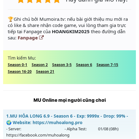
️🏆Ghi chú bởi Mumoira.tv: nếu bài giới thiệu mu mới ra
có like & share nhận code game, vui lòng tham gia trực
tiếp tại Fanpage của
HOANGKIM2025
theo đường dẫn
sau:
Fanpage
Tìm kiếm Mu:
Season 0-1
Season 2
Season 3-5
Season 6
Season 7-15
Season 16-20
Season 21
MU Online mọi người cũng chơi
1.
MU HỎA LONG 6.9 - Season 6 - Exp: 9999x - Drop: 99% -
🌍 Website: https://muhoalong.pro
- Server:
- Alpha Test:
01/08
(08h)
https://facebook.com/muhoalong