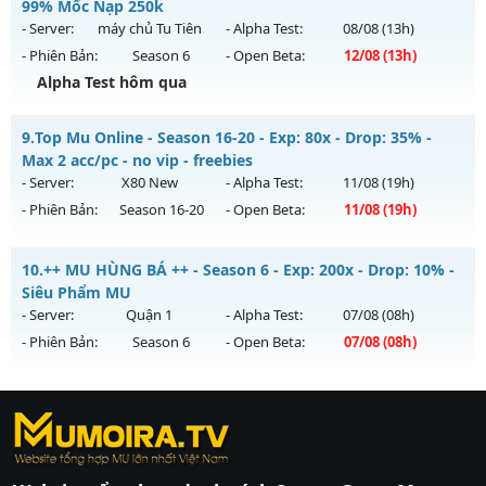
Mu mới ra tháng 08 2026 - Mở máy chủ
✨✨✨ Lục Địa
99% Mốc Nạp 250k
Antihack: VIP SHIELD
Xưa✨✨✨
vào 13h ngày 01/08/2626
- Server:
máy chủ Tu Tiên
- Alpha Test:
08/08
(13h)
- Phiên Bản:
Season 6
- Open Beta:
12/08
(13h)
Exp: 100x - Drop: 20%
Alpha Test hôm qua
Kiểu reset: Reset In Game
Thể loại: Mu Nguyên bản Webzen
Mu Tu Tiên - Miễn Phí 99% Mốc Nạp 250k
9.
Top Mu Online - Season 16-20 - Exp: 80x - Drop: 35% -
Antihack: XTEAM
Mu mới ra tháng 08 2026 - Mở máy chủ
máy chủ Tu Tiên
Max 2 acc/pc - no vip - freebies
vào 13h ngày 12/08/2626
- Server:
X80 New
- Alpha Test:
11/08
(19h)
- Phiên Bản:
Season 16-20
- Open Beta:
11/08
(19h)
Exp: 9999x - Drop: 80%
Kiểu reset: Reset In Game
Top Mu Online - Max 2 acc/pc - no vip - freebies
10.
++ MU HÙNG BÁ ++ - Season 6 - Exp: 200x - Drop: 10% -
Thể loại: Mu Bán Đồ Full Trong Shop
Mu mới ra tháng 08 2026 - Mở máy chủ
X80 New
vào 19h
Siêu Phẩm MU
Antihack: Shark
ngày 11/08/2626
- Server:
Quận 1
- Alpha Test:
07/08
(08h)
- Phiên Bản:
Season 6
- Open Beta:
07/08
(08h)
Exp: 80x - Drop: 35%
Kiểu reset: Reset In Game
++ MU HÙNG BÁ ++ - Siêu Phẩm MU
Thể loại: Mu Nguyên bản Webzen
https://ktdb.net/
Mu mới ra tháng 08 2026 - Mở máy chủ
|
789club
|
Jun88
Quận 1
vào 08h
|
bắn cá
Antihack: AntiShield
ngày 07/08/2626
đổi thưởng
|
Xôi Lạc
TV
Exp: 200x - Drop: 10%
|
789club
|
789club
|
xoilactv
|
Link