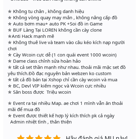
✯ Không tu chân , không danh hiệu
✯ Không vòng quay may mắn , không nâng cấp đồ
✯ Auto bơm mau+ auto PK +Soi đồ in Game
✯ BUF Làng Tại LOREN không cần cày clone
✯Anti Hack mạnh mẽ
✯ Không thuê live và team vào câu kéo kích nạp người
chơi
✯ Cày Wcoin cực dễ (1 con quái event 1000 wcoin)
✯ Dame class chỉnh sửa hoàn hảo
✯ tất cả set thần mạnh như nhau. thoải mãi mặc set đồ
yêu thích.Đồ đạc nguyên bản webzen ko custom
✯ tất cả đồ bán tại Xshop chỉ cần cày wcoin và mua
✯ BC, Devl VIP kiếm ngọc và Wcoin cực nhiều
✯ Săn boss được Triệu wcoin
✯ Event ra tại nhiều Map. ae chơi 1 mình vẫn ăn thoải
mãi để mua đồ
✯ Event được thiết kế hợp lý kích thích pk cả ngày
Admin nhiệt tình , thân thiện
Hãy đánh giá MU này!