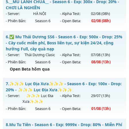
Kiểu reset: Non Reset
5.
__MU LÃNH CHÚA__ - Season 6 - Exp: 300x - Drop: 20% -
Mu mới ra tháng 08 2026 - Mở máy chủ
Huyền Giới
vào 19h
CHƠI LÀ NGHIỀN
Thể loại: Mu Nguyên bản Webzen
ngày 06/08/2626
- Server:
HÀ NỘI
- Alpha Test:
02/08
(08h)
Antihack: XShield
- Phiên Bản:
Season 6
- Open Beta:
02/08
(08h)
Exp: 9999x - Drop: 999%
Kiểu reset: Reset In Game
__MU LÃNH CHÚA__ - CHƠI LÀ NGHIỀN
6.
✅ Mu Thái Dương SS6 - Season 6 - Exp: 500x - Drop: 25%
Thể loại: Mu Custom thêm đồ mới
Mu mới ra tháng 08 2026 - Mở máy chủ
HÀ NỘI
vào 08h
- Cày cuốc miễn phí, Boss liên tục, sự kiện 24/24, cộng
Antihack: Anti
ngày 02/08/2626
hưởng Full, cày quà nạp
- Server:
Thái Dương Clasic
- Alpha Test:
07/08
(13h)
Exp: 300x - Drop: 20%
- Phiên Bản:
Season 6
- Open Beta:
08/08
(13h)
Kiểu reset: Reset In Game
Open Beta hôm qua
Thể loại: Mu Nguyên bản Webzen
✅ Mu Thái Dương SS6 - Cày cuốc miễn phí, Boss liên tục,
Antihack: GoldShield
7.
✨✨✨ Lục Địa Xưa✨✨✨ - Season 6 - Exp: 100x - Drop:
sự kiện 24/24, cộng hưởng Full, cày quà nạp
20% - ✨✨✨ Lục Địa Xưa✨✨✨
Mu mới ra tháng 08 2026 - Mở máy chủ
Thái Dương Clasic
- Server:
✨✨✨ Lục Địa
- Alpha Test:
29/07
(13h)
vào 13h ngày 08/08/2626
Xưa✨✨✨
- Phiên Bản:
Season 6
- Open Beta:
01/08
(13h)
Exp: 500x - Drop: 25%
Kiểu reset: Reset In Game
✨✨✨ Lục Địa Xưa✨✨✨ - ✨✨✨ Lục Địa Xưa✨✨✨
8.
Mu Tu Tiên - Season 6 - Exp: 9999x - Drop: 80% - Miễn Phí
Thể loại: Mu Nguyên bản Webzen