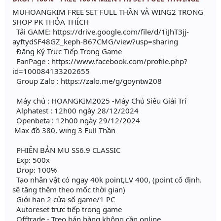
MUHOANGKIM FREE SET FULL THẦN VÀ WING2 TRONG
SHOP PK THỎA THÍCH
Tải GAME: https://drive.google.com/file/d/1iJhT3jj-
ayftydSF48GZ_keph-B67CMG/view?usp=sharing
Đăng Ký Trực Tiếp Trong Game
FanPage : https://www.facebook.com/profile.php?
id=100084133202655
Group Zalo : https://zalo.me/g/goyntw208
Máy chủ : HOANGKIM2025 -Máy Chủ Siêu Giải Trí
Alphatest : 12h00 ngày 28/12/2024
Openbeta : 12h00 ngày 29/12/2024
Max đồ 380, wing 3 Full Thần
PHIÊN BẢN MU SS6.9 CLASSIC
Exp: 500x
Drop: 100%
Tạo nhân vật có ngay 40k point,LV 400, (point cố định.
sẽ tăng thêm theo mốc thời gian)
Giới hạn 2 cửa sổ game/1 PC
Autoreset trực tiếp trong game
Offtrade - Treo bán hàng không cần online