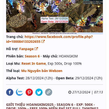
Trang chủ:
https://www.facebook.com/profile.php?
id=100084133202655
Hỗ trợ:
Fanpage
Phiên bản:
Season 6
-
Máy chủ:
HOANGKIM
Loại Mu:
Reset In Game
, Exp 500x, Drop 100%
Thể loại:
Mu Nguyên bản Webzen
Alpha Test:
28/12/2024 (12h) -
Open Beta:
29/12/2024 (12h)
27/12/2024 | 07:13
GIỚI THIỆU HOANGKIM2025 - SEASON 6 - EXP: 500X -
DROP: 100% - FREE 100% MIỄN PHÍ SET FULL THWING2