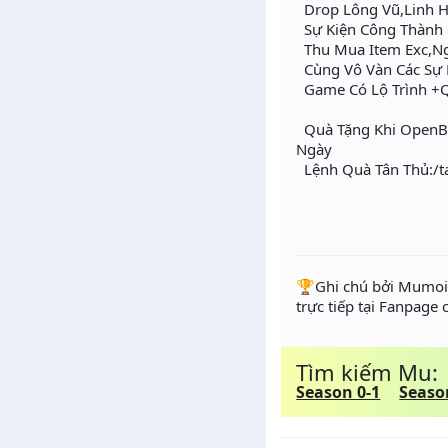
Drop Lông Vũ,Linh Hồ
Sự Kiện Công Thành C
Thu Mua Item Exc,Ngo
Cùng Vô Vàn Các Sự 
Game Có Lộ Trình +Q
Quà Tặng Khi OpenBe
Ngày
Lệnh Quà Tân Thủ:/
️🏆Ghi chú bởi Mumoir
trực tiếp tại Fanpage
Tìm kiếm Mu:
Season 0-1
Seaso