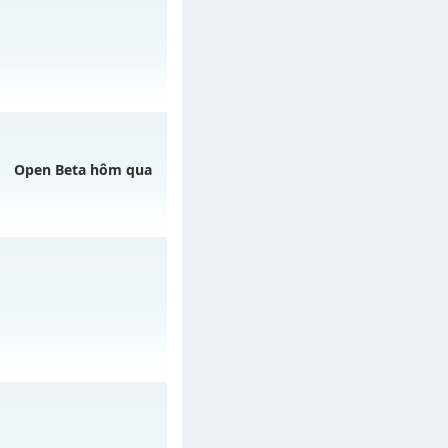
3h ngày 30/07/2626
 04/08/2626
Open Beta hôm qua
 06/08/2626
/muhoalong
vào 11h