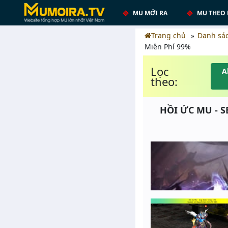
MU MỚI RA
MU THEO 
Trang chủ
Danh sá
Miễn Phí 99%
Lọc
A
theo:
HỒI ỨC MU - S