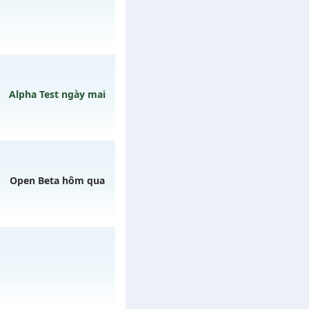
/muhoalong
vào 20h
Alpha Test ngày mai
gày 10/08/2626
Open Beta hôm qua
gày 06/08/2626