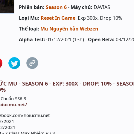
Phiên bản:
Season 6
-
Máy chủ:
DAVIAS
Loại Mu:
Reset In Game
, Exp 300x, Drop 10%
Thể loại:
Mu Nguyên bản Webzen
Alpha Test:
01/12/2021 (13h) -
Open Beta:
03/12/2
ỨC MU - SEASON 6 - EXP: 300X - DROP: 10% - SEAS
9%
 Chuẩn SS6.3
hoiucmu.net/
cebook.com/hoiucmu.net
12/2021
12/2021
- 7 Class Max Nhiệm Vụ 3