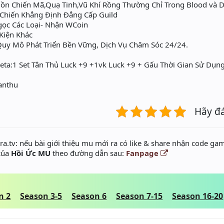
n Chiến Mã,Quạ Tinh,Vũ Khí Rồng Thường Chỉ Trong Blood và D
hiến Khẳng Định Đẳng Cấp Guild
̣c Các Loại- Nhận WCoin
Kiện Khác
uy Mô Phát Triển Bền Vững, Dịch Vụ Chăm Sóc 24/24.
ta:1 Set Tân Thủ Luck +9 +1vk Luck +9 + Gấu Thời Gian Sử Dụn
tanthu
Hãy đ
a.tv: nếu bài giới thiệu mu mới ra có like & share nhận code gam
 của
Hồi Ức MU
theo đường dẫn sau:
Fanpage
n 2
Season 3-5
Season 6
Season 7-15
Season 16-20