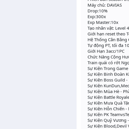
Máy chủ: DAVIAS
Drop:10%
Exp:300x
Exp Master:10x
Tạo nhân vật: Level 4
Giới hạn reset theo T
Hệ Thống Cân Bằng C
Tự động PT, tối đa 1
Giới Hạn 3acc/1PC
Chức Năng Cộng Hư
Train quái có rớt Ngọ
Sự Kiện Trong Game
Sự Kiện Binh Đoàn K
Sự Kiện Boss Guild - 
Sự Kiện KunDun,Medusa
Sự Kiện Mùa Hè - Phâ
Sự Kiện Battle Royale
Sự Kiện Mưa Quà Tặng 
Sự Kiện Hỗn Chiến 
Sự Kiện PK TeamvsTea
Sự Kiện Quỷ Vương -R
Sự Kiện Blood,Devil V