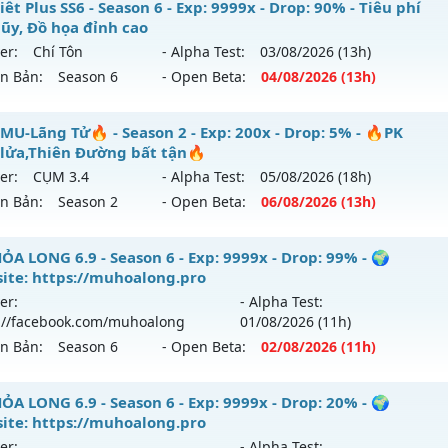
 Hỏa Vương - Săn Boss nhận Xu & Đồ Socket cuối,
êt Plus SS6 - Season 6 - Exp: 9999x - Drop: 90% - Tiêu phí
hể loại: Mu Nguyên bản Webzen
lũy, Đồ họa đỉnh cao
 mới ra tháng 07 2026 - Mở máy chủ
MU Hỏa Vương
vào 1
er:
Chí Tôn
- Alpha Test:
03/08
/2026
(13h)
ntihack: GameGuard
ên Bản:
Season 6
- Open Beta:
04/08
/2026
(13h)
p: 200x - Drop: 30%
ểu reset: Reset In Game
 Viêt Plus SS6 - Tiêu phí tích lũy, Đồ họa đỉnh cao
MU-Lãng Tử🔥 - Season 2 - Exp: 200x - Drop: 5% - 🔥PK
hể loại: Mu Nguyên bản Webzen
lửa,Thiên Đường bất tận🔥
 mới ra tháng 08 2026 - Mở máy chủ
Chí Tôn
vào 13h ngày
er:
CỤM 3.4
- Alpha Test:
05/08
/2026
(18h)
tihack: VietGuard
ên Bản:
Season 2
- Open Beta:
06/08
/2026
(13h)
p: 9999x - Drop: 90%
ểu reset: Reset In Game
🔥MU-Lãng Tử🔥 - 🔥PK máu lửa,Thiên Đường bất tận🔥
ỎA LONG 6.9 - Season 6 - Exp: 9999x - Drop: 99% - 🌍
ể loại: Mu Bán Đồ Full Trong Shop
ite: https://muhoalong.pro
 mới ra tháng 08 2026 - Mở máy chủ
CỤM 3.4
vào 13h ngày
er:
- Alpha Test:
tihack: Phoenix 2026
://facebook.com/muhoalong
01/08
/2026
(11h)
p: 200x - Drop: 5%
ên Bản:
Season 6
- Open Beta:
02/08
/2026
(11h)
ểu reset: Reset In Game
hể loại: Mu Nguyên bản Webzen
ỎA LONG 6.9 - 🌍 Website: https://muhoalong.pro
ỎA LONG 6.9 - Season 6 - Exp: 9999x - Drop: 20% - 🌍
ite: https://muhoalong.pro
tihack: Sharkguard
ới ra tháng 08 2026 - Mở máy chủ
https://facebook.com
er:
- Alpha Test: