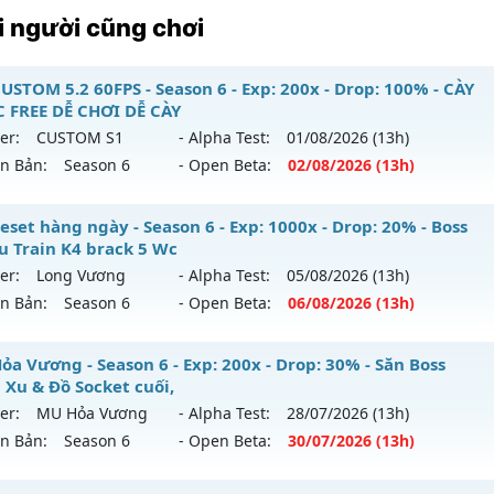
 người cũng chơi
USTOM 5.2 60FPS - Season 6 - Exp: 200x - Drop: 100% - CÀY
 FREE DỄ CHƠI DỄ CÀY
er:
CUSTOM S1
- Alpha Test:
01/08
/2026
(13h)
ên Bản:
Season 6
- Open Beta:
02/08
/2026
(13h)
U CUSTOM 5.2 60FPS - CÀY CUỐC FREE DỄ CHƠI DỄ CÀY
eset hàng ngày - Season 6 - Exp: 1000x - Drop: 20% - Boss
u Train K4 brack 5 Wc
 mới ra tháng 08 2026 - Mở máy chủ
CUSTOM S1
vào 13h n
er:
Long Vương
- Alpha Test:
05/08
/2026
(13h)
ên Bản:
Season 6
- Open Beta:
06/08
/2026
(13h)
p: 200x - Drop: 100%
ểu reset: Reset In Game
 Reset hàng ngày - Boss Nhiều Train K4 brack 5 Wc
ỏa Vương - Season 6 - Exp: 200x - Drop: 30% - Săn Boss
ể loại: Mu Custom thêm đồ mới
 Xu & Đồ Socket cuối,
 mới ra tháng 08 2026 - Mở máy chủ
Long Vương
vào 13h 
er:
MU Hỏa Vương
- Alpha Test:
28/07
/2026
(13h)
tihack: XShield
ên Bản:
Season 6
- Open Beta:
30/07
/2026
(13h)
p: 1000x - Drop: 20%
ểu reset: Reset In Game