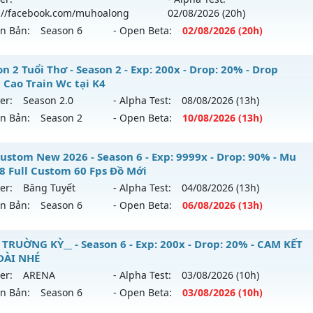
 02/08/2626
://facebook.com/muhoalong
02/08
/2026
(20h)
ên Bản:
Season 6
- Open Beta:
02/08
/2026
(20h)
9999x - Drop: 99%
reset: Non Reset
ỎA LONG 6.9 - 🌍 Website: https://muhoalong.pro
n 2 Tuổi Thơ - Season 2 - Exp: 200x - Drop: 20% - Drop
loại: Mu Nguyên bản Webzen
 Cao Train Wc tại K4
ới ra tháng 08 2026 - Mở máy chủ
https://facebook.com
er:
Season 2.0
- Alpha Test:
08/08
/2026
(13h)
ack: XShield
 02/08/2626
ên Bản:
Season 2
- Open Beta:
10/08
/2026
(13h)
9999x - Drop: 20%
ason 2 Tuổi Thơ - Drop Ngọc Cao Train Wc tại K4
ustom New 2026 - Season 6 - Exp: 9999x - Drop: 90% - Mu
reset: Non Reset
18 Full Custom 60 Fps Đồ Mới
 mới ra tháng 08 2026 - Mở máy chủ
Season 2.0
vào 13h n
loại: Mu Nguyên bản Webzen
er:
Băng Tuyết
- Alpha Test:
04/08
/2026
(13h)
ên Bản:
Season 6
- Open Beta:
06/08
/2026
(13h)
p: 200x - Drop: 20%
ack: XShield
ểu reset: Reset In Game
 Custom New 2026 - Mu Ss6.18 Full Custom 60 Fps Đồ Mới
 TRUỜNG KỲ__ - Season 6 - Exp: 200x - Drop: 20% - CAM KẾT
ể loại: Mu Bán Đồ Full Trong Shop
DÀI NHÉ
 mới ra tháng 08 2026 - Mở máy chủ
Băng Tuyết
vào 13h n
er:
ARENA
- Alpha Test:
03/08
/2026
(10h)
ntihack: GameGuard
ên Bản:
Season 6
- Open Beta:
03/08
/2026
(10h)
p: 9999x - Drop: 90%