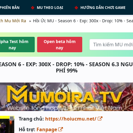
PHIÊN BẢN
MU THEO LOẠI
HƯỚNG DẪN CHƠI GAME
ch Mu Mới Ra
Hồi Ức MU - Season 6 - Exp: 300x - Drop: 10% - S
lpha Test hôm
Open beta hôm
nay
nay
EASON 6 - EXP: 300X - DROP: 10% - SEASON 6.3 N
PHÍ 99%
Trang chủ:
https://hoiucmu.net/
Hỗ trợ:
Fanpage