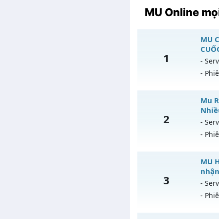
MU Online mọi
MU C
CUỐC
1
- Serv
- Phi
M
Mu R
Nhiề
2
Mu
- Serv
- Phi
Ex
Ki
Mu
MU H
Th
nhận
3
Mu
- Serv
An
- Phi
Ex
Ki