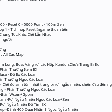
00 - Reset 0 - 5000 Point - 100m Zen
op 1 - Tích hợp Reset Ingame thuận tiện
hủng Tộc,Khắc Chế Lẫn Nhau
0 người
ởng
c All Các Map
im Long: Boss Vàng rơi các Hộp Kundun,Chứa Trang Bị Ex
Phần Thưởng Item EX
 - Đồ Ex Các Loại
̀n Thưởng Ngọc Các Loại
: Chế độ sinh tồn, nhặt trang bị rơi ngẫu nhiên, chiến đấu đến n
- Phần Thưởng Ngọc Các Loại
- Nhận Wcoin+Gpoin
m -Rơi Ngẫu Nhiên Ngọc Các Loại+Zen
ơi Ngẫu Nhiên Đồ Tím EX
ip -Đánh 400 Quái Nhận 1 Ngọc Ngẫu Nhiên