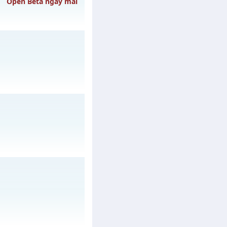
Open Beta ngày mai
h ngày 04/08/2626
gày 08/08/2626
ày 31/07/2626
gày 02/08/2626