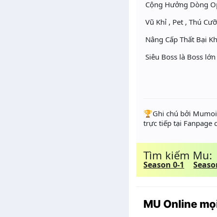
Cộng Hưởng Dòng Opt
Vũ Khỉ , Pet , Thú C
Nâng Cấp Thất Bại Kh
Siêu Boss là Boss lớn
️🏆Ghi chú bởi Mumoir
trực tiếp tại Fanpage
Tìm kiếm Mu:
Season 0-1
Seaso
MU Online mọi