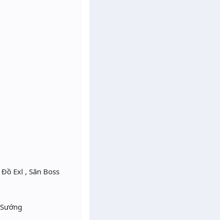
 Đồ Exl , Săn Boss
 Sướng