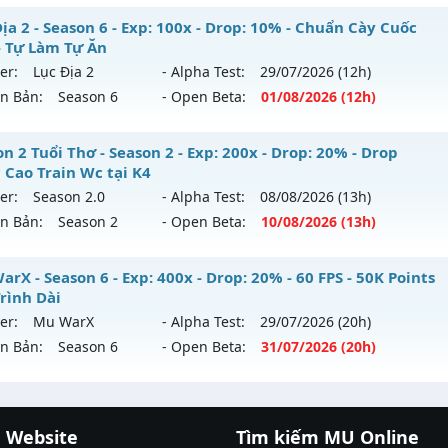
ể loại: Mu Custom thêm đồ mới
ỎA LONG 6.9 - 🌍 Website: https://muhoalong.pro
ịa 2 - Season 6 - Exp: 100x - Drop: 10% - Chuẩn Cày Cuốc
- Tự Làm Tự Ăn
tihack: XShield
ới ra tháng 08 2026 - Mở máy chủ
https://facebook.com
er:
Lục Địa 2
- Alpha Test:
29/07
/2026
(12h)
 03/08/2626
ên Bản:
Season 6
- Open Beta:
01/08
/2026
(12h)
9999x - Drop: 20%
c Địa 2 - Chuẩn Cày Cuốc Xưa - Tự Làm Tự Ăn
n 2 Tuổi Thơ - Season 2 - Exp: 200x - Drop: 20% - Drop
reset: Non Reset
 Cao Train Wc tại K4
 mới ra tháng 08 2026 - Mở máy chủ
Lục Địa 2
vào 12h ngà
loại: Mu Nguyên bản Webzen
er:
Season 2.0
- Alpha Test:
08/08
/2026
(13h)
ên Bản:
Season 2
- Open Beta:
10/08
/2026
(13h)
p: 100x - Drop: 10%
ack: XShield
ểu reset: Reset In Game
ason 2 Tuổi Thơ - Drop Ngọc Cao Train Wc tại K4
rX - Season 6 - Exp: 400x - Drop: 20% - 60 FPS - 50K Points
hể loại: Mu Nguyên bản Webzen
Trình Dài
 mới ra tháng 08 2026 - Mở máy chủ
Season 2.0
vào 13h n
er:
Mu WarX
- Alpha Test:
29/07
/2026
(20h)
tihack: Chống Hack
ên Bản:
Season 6
- Open Beta:
31/07
/2026
(20h)
p: 200x - Drop: 20%
ểu reset: Reset In Game
 WarX - 60 FPS - 50K Points - Lộ Trình Dài
ể loại: Mu Bán Đồ Full Trong Shop
 Website
Tìm kiếm MU Online
 mới ra tháng 07 2026 - Mở máy chủ
Mu WarX
vào 20h ngà
cá đổi thưởng
|
Xôi Lạc TV
|
789club
|
789club