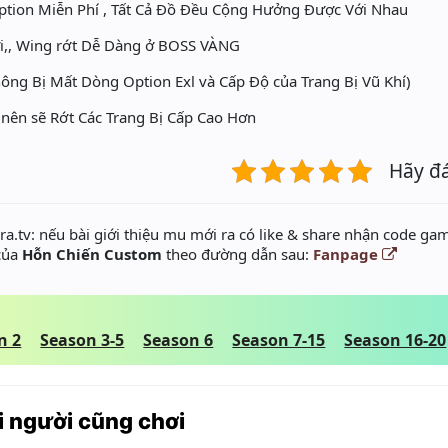
ion Miễn Phí , Tất Cả Đồ Đều Cộng Hưởng Được Với Nhau
ưỡi,, Wing rớt Dễ Dàng ở BOSS VÀNG
ông Bị Mất Dòng Option Exl và Cấp Độ của Trang Bị Vũ Khí)
 nên sẽ Rớt Các Trang Bị Cấp Cao Hơn
Hãy đ
a.tv: nếu bài giới thiệu mu mới ra có like & share nhận code gam
 của
Hỗn Chiến Custom
theo đường dẫn sau:
Fanpage
n 2
Season 3-5
Season 6
Season 7-15
Season 16-20
 người cũng chơi