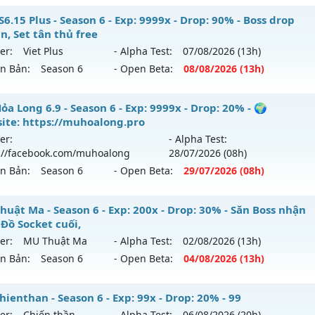
6.15 Plus - Season 6 - Exp: 9999x - Drop: 90% - Boss drop
n, Set tân thủ free
er:
Viet Plus
- Alpha Test:
07/08
/2026
(13h)
ên Bản:
Season 6
- Open Beta:
08/08
/2026
(13h)
 SS6.15 Plus - Boss drop 1h/lần, Set tân thủ free
a Long 6.9 - Season 6 - Exp: 9999x - Drop: 20% - 🌍
ite: https://muhoalong.pro
 mới ra tháng 08 2026 - Mở máy chủ
Viet Plus
vào 13h ngà
er:
- Alpha Test:
://facebook.com/muhoalong
28/07
/2026
(08h)
p: 9999x - Drop: 90%
ên Bản:
Season 6
- Open Beta:
29/07
/2026
(08h)
ểu reset: Reset In Game
ể loại: Mu Bán Đồ Full Trong Shop
ỏa Long 6.9 - 🌍 Website: https://muhoalong.pro
huật Ma - Season 6 - Exp: 200x - Drop: 30% - Săn Boss nhận
 Đồ Socket cuối,
tihack: Phoenix chống hack mới
ới ra tháng 07 2026 - Mở máy chủ
https://facebook.com
er:
MU Thuật Ma
- Alpha Test:
02/08
/2026
(13h)
 29/07/2626
ên Bản:
Season 6
- Open Beta:
04/08
/2026
(13h)
9999x - Drop: 20%
 Thuật Ma - Săn Boss nhận Xu & Đồ Socket cuối,
ienthan - Season 6 - Exp: 99x - Drop: 20% - 99
reset: Non Reset
er:
Chiến thần
- Alpha Test:
06/08
/2026
(20h)