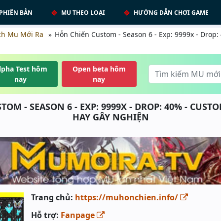
PHIÊN BẢN
MU THEO LOẠI
HƯỚNG DẪN CHƠI GAME
ch Mu Mới Ra
Hỗn Chiến Custom - Season 6 - Exp: 9999x - Drop:
lpha Test hôm
Open beta hôm
nay
nay
OM - SEASON 6 - EXP: 9999X - DROP: 40% - CUST
HAY GÂY NGHIỆN
Trang chủ:
https://muhonchien.info/
Hỗ trợ:
Fanpage