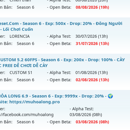
 mới ra tháng 08 2026 - Mở máy chủ
MU Thuật Ma
vào 13
loại: Mu Nguyên bản Webzen
ên Bản:
Season 6
- Open Beta:
08/08
/2026
(19h)
p: 200x - Drop: 30%
ack: XShield
-chienthan - 99
set.Com - Season 6 - Exp: 500x - Drop: 20% - Đông Người
ểu reset: Reset In Game
 - Lối Chơi Cuốn
 mới ra tháng 08 2026 - Mở máy chủ
Chiến thần
vào 19h n
hể loại: Mu Nguyên bản Webzen
er:
LORENCIA
- Alpha Test:
30/07
/2026
(13h)
ên Bản:
Season 6
- Open Beta:
31/07
/2026
(13h)
p: 99x - Drop: 20%
tihack: VietGuard
ểu reset: Reset In Game
Reset.Com - Đông Người Chơi - Lối Chơi Cuốn
USTOM 5.2 60FPS - Season 6 - Exp: 200x - Drop: 100% - CÀY
hể loại: Mu Nguyên bản Webzen
 FREE DỄ CHƠI DỄ CÀY
 mới ra tháng 07 2026 - Mở máy chủ
LORENCIA
vào 13h ng
er:
CUSTOM S1
- Alpha Test:
01/08
/2026
(13h)
tihack: Anti 8x
ên Bản:
Season 6
- Open Beta:
02/08
/2026
(13h)
p: 500x - Drop: 20%
ểu reset: Reset In Game
U CUSTOM 5.2 60FPS - CÀY CUỐC FREE DỄ CHƠI DỄ CÀY
ỎA LONG 6.9 - Season 6 - Exp: 9999x - Drop: 20% - 🌍
hể loại: Mu Nguyên bản Webzen
ite: https://muhoalong.pro
 mới ra tháng 08 2026 - Mở máy chủ
CUSTOM S1
vào 13h n
er:
- Alpha Test:
tihack: Anti Vip
://facebook.com/muhoalong
03/08
/2026
(08h)
p: 200x - Drop: 100%
ên Bản:
Season 6
- Open Beta:
03/08
/2026
(08h)
ểu reset: Reset In Game