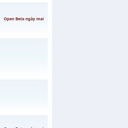
Open Beta ngày mai
y 08/08/2626
/muhoalong
vào 08h