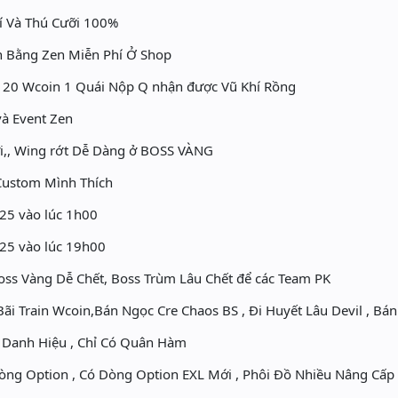
í Và Thú Cưỡi 100%
 Bằng Zen Miễn Phí Ở Shop
n 20 Wcoin 1 Quái Nộp Q nhận được Vũ Khí Rồng
à Event Zen
ưỡi,, Wing rớt Dễ Dàng ở BOSS VÀNG
Custom Mình Thích
25 vào lúc 1h00
25 vào lúc 19h00
oss Vàng Dễ Chết, Boss Trùm Lâu Chết để các Team PK
ãi Train Wcoin,Bán Ngọc Cre Chaos BS , Đi Huyết Lâu Devil , Bán
 Danh Hiệu , Chỉ Có Quân Hàm
òng Option , Có Dòng Option EXL Mới , Phôi Đồ Nhiều Nâng Cấp