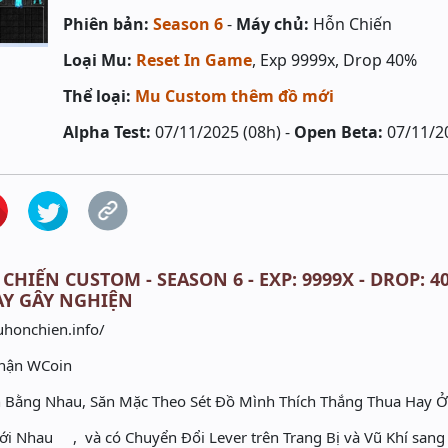
Phiên bản:
Season 6
-
Máy chủ:
Hỗn Chiến
Loại Mu:
Reset In Game
, Exp 9999x, Drop 40%
Thể loại:
Mu Custom thêm đồ mới
Alpha Test:
07/11/2025 (08h) -
Open Beta:
07/11/2
CHIẾN CUSTOM - SEASON 6 - EXP: 9999X - DROP: 
AY GÂY NGHIỆN
uhonchien.info/
Nhận WCoin
Bằng Nhau, Săn Mặc Theo Sét Đồ Mình Thích Thắng Thua Hay 
 với Nhau , và có Chuyển Đổi Lever trên Trang Bị và Vũ Khí san