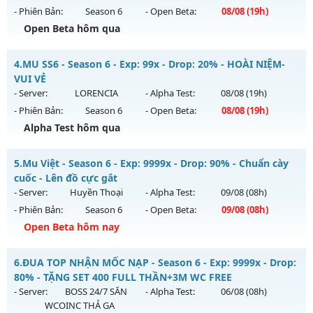
- Phiên Bản:
Season 6
- Open Beta:
08/08
(19h)
Exp: 100x - Drop: 10%
Open Beta hôm qua
Kiểu reset: Reset In Game
Thể loại: Mu Nguyên bản Webzen
MU SS6 - HOÀI NIỆM-SĂN BOSS-VUI VẺ
4.
MU SS6 - Season 6 - Exp: 99x - Drop: 20% - HOÀI NIỆM-
Antihack: ICM
Mu mới ra tháng 08 2026 - Mở máy chủ
LORENCIA
vào 19h
VUI VẺ
ngày 08/08/2626
- Server:
LORENCIA
- Alpha Test:
08/08
(19h)
- Phiên Bản:
Season 6
- Open Beta:
08/08
(19h)
Exp: 99x - Drop: 20%
Alpha Test hôm qua
Kiểu reset: Non Reset
Thể loại: Mu Nguyên bản Webzen
MU SS6 - HOÀI NIỆM-VUI VẺ
5.
Mu Việt - Season 6 - Exp: 9999x - Drop: 90% - Chuẩn cày
Antihack: OK
Mu mới ra tháng 08 2026 - Mở máy chủ
LORENCIA
vào 19h
cuốc - Lên đồ cực gắt
ngày 08/08/2626
- Server:
Huyền Thoại
- Alpha Test:
09/08
(08h)
- Phiên Bản:
Season 6
- Open Beta:
09/08
(08h)
Exp: 99x - Drop: 20%
Open Beta hôm nay
Kiểu reset: Non Reset
Thể loại: Mu Nguyên bản Webzen
Mu Việt - Chuẩn cày cuốc - Lên đồ cực gắt
6.
ĐUA TOP NHẬN MỐC NẠP - Season 6 - Exp: 9999x - Drop:
Antihack: OK
Mu mới ra tháng 08 2026 - Mở máy chủ
Huyền Thoại
vào
80% - TẶNG SET 400 FULL THẦN+3M WC FREE
08h ngày 09/08/2626
- Server:
BOSS 24/7 SĂN
- Alpha Test:
06/08
(08h)
WCOINC THẢ GA
Exp: 9999x - Drop: 90%