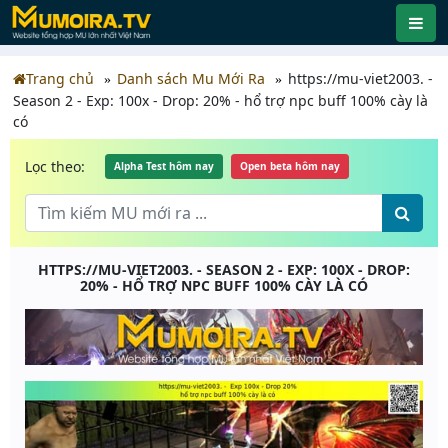
Trang chủ
Danh sách Mu Mới Ra
https://mu-viet2003. -
Season 2 - Exp: 100x - Drop: 20% - hổ trợ npc buff 100% cày là
có
Lọc theo:
Alpha Test hôm nay
Open beta hôm nay
HTTPS://MU-VIET2003. - SEASON 2 - EXP: 100X - DROP:
20% - HỔ TRỢ NPC BUFF 100% CÀY LÀ CÓ