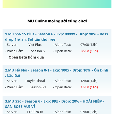
MU Online mọi người cũng chơi
1.
Mu SS6.15 Plus - Season 6 - Exp: 9999x - Drop: 90% - Boss
drop 1h/lần, Set tân thủ free
- Server:
Viet Plus
- Alpha Test:
07/08
(13h)
- Phiên Bản:
Season 6
- Open Beta:
08/08
(13h)
Open Beta hôm qua
Mu SS6.15 Plus - Boss drop 1h/lần, Set tân thủ free
2.
MU Hà Nội - Season 0-1 - Exp: 100x - Drop: 10% - Ổn Định
Mu mới ra tháng 08 2026 - Mở máy chủ
Viet Plus
vào 13h
, Lâu Dài
ngày 08/08/2626
- Server:
Huyền Thoại
- Alpha Test:
12/08
(14h)
- Phiên Bản:
Season 0-1
- Open Beta:
15/08
(14h)
Exp: 9999x - Drop: 90%
Kiểu reset: Reset In Game
MU Hà Nội - Ổn Định , Lâu Dài
3.
MU SS6 - Season 6 - Exp: 99x - Drop: 20% - HOÀI NIỆM-
Thể loại: Mu Bán Đồ Full Trong Shop
Mu mới ra tháng 08 2026 - Mở máy chủ
Huyền Thoại
vào
SĂN BOSS-VUI VẺ
Antihack: Phoenix chống hack mới
14h ngày 15/08/2626
- Server:
LORENCIA
- Alpha Test:
07/08
(08h)