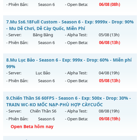
- Phiên Bản:
Season 6
- Open Beta:
06/08
(08h)
Kiểu reset: Reset In Game
Thể loại: Mu Nguyên bản Webzen
ĐUA TOP NHẬN MỐC NẠP - TẶNG SET 400 FULL THẦN+3M
7.
Mu Ss6.18Full Custom - Season 6 - Exp: 9999x - Drop: 90%
WC FREE
Antihack: ICMPROTECT ✅ 🔴 ✨ ⚡️
- Mu Dễ Chơi, Dễ Cày Quốc, Miễn Phí
Mu mới ra tháng 08 2026 - Mở máy chủ
BOSS 24/7 SĂN
- Server:
Băng Băng
- Alpha Test:
05/08
(13h)
WCOINC THẢ GA
vào 08h ngày 06/08/2626
- Phiên Bản:
Season 6
- Open Beta:
06/08
(13h)
Exp: 9999x - Drop: 80%
Mu Ss6.18Full Custom - Mu Dễ Chơi, Dễ Cày Quốc, Miễn Phí
Kiểu reset: Reset In Game
8.
Mu Lục Bảo - Season 6 - Exp: 999x - Drop: 60% - Miễn phí
Mu mới ra tháng 08 2026 - Mở máy chủ
Băng Băng
vào 13h
99%
Thể loại: Mu Nguyên bản Webzen
ngày 06/08/2626
- Server:
Lục Bảo
- Alpha Test:
04/08
(19h)
Antihack: KHÔNG THỂ HACK
- Phiên Bản:
Season 6
- Open Beta:
05/08
(13h)
Exp: 9999x - Drop: 90%
Kiểu reset: Reset In Game
Mu Lục Bảo - Miễn phí 99%
9.
Chiến Thần S6 60FPS - Season 6 - Exp: 500x - Drop: 30% -
Thể loại: Mu Custom thêm đồ mới
Mu mới ra tháng 08 2026 - Mở máy chủ
Lục Bảo
vào 13h
TRAIN WC-KO MỐC NẠP-PHÙ HỢP CÀYCUỐC
Antihack: Gold dragon
ngày 05/08/2626
- Server:
Chiến Thần S6
- Alpha Test:
08/08
(19h)
- Phiên Bản:
Season 6
- Open Beta:
09/08
(19h)
Exp: 999x - Drop: 60%
Open Beta hôm nay
Kiểu reset: Non Reset
Thể loại: Mu Custom thêm đồ mới
Chiến Thần S6 60FPS - TRAIN WC-KO MỐC NẠP-PHÙ HỢP