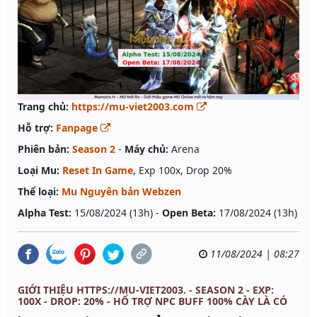
Trang chủ:
https://mu-viet2003.com
Hỗ trợ:
Fanpage
Phiên bản:
Season 2
-
Máy chủ:
Arena
Loại Mu:
Reset In Game
, Exp 100x, Drop 20%
Thể loại:
Mu Nguyên bản Webzen
Alpha Test:
15/08/2024 (13h) -
Open Beta:
17/08/2024 (13h)
11/08/2024 | 08:27
GIỚI THIỆU HTTPS://MU-VIET2003. - SEASON 2 - EXP:
100X - DROP: 20% - HỔ TRỢ NPC BUFF 100% CÀY LÀ CÓ