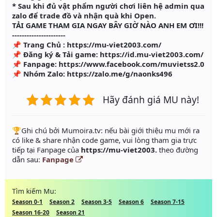
* Sau khi đủ vật phẩm người chơi liên hệ admin qua
zalo để trade đồ và nhận quà khi Open.
TẢI GAME THAM GIA NGAY BÂY GIỜ NÀO ANH EM ƠI!!!
----------------------
📌 Trang Chủ : https://mu-viet2003.com/
📌 Đăng ký & Tải game: https://id.mu-viet2003.com/
📌 Fanpage: https://www.facebook.com/muvietss2.0
📌 Nhóm Zalo: https://zalo.me/g/naonks496
Hãy đánh giá MU này!
️🏆Ghi chú bởi Mumoira.tv: nếu bài giới thiệu mu mới ra
có like & share nhận code game, vui lòng tham gia trực
tiếp tại Fanpage của
https://mu-viet2003.
theo đường
dẫn sau:
Fanpage
Tìm kiếm Mu:
Season 0-1
Season 2
Season 3-5
Season 6
Season 7-15
Season 16-20
Season 21