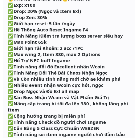
✅Exp: x100
✅Drop: 20% (Ngọc và Item Exl)
✅Drop Zen: 30%
✅Giới hạn reset: 5 lần /ngày
✅Hệ Thống Auto Reset Ingame F4
✅Tính Năng Kiểm tra lượng boss server siêu hay
✅Max Point 65k
✅Giới hạn Tài Khoản: 2 acc /1PC
✅Max wing 2, Item 380, max 2 Options
✅Hổ Trợ NPC buff Ingame
✅Tính năng đổi đồ Excellent nhận Wcoin
✅Tính Năng Đổi Thẻ Bài Chaos Nhận Ngọc
✅Và Còn nhiều tính năng mới chờ ae khám phá
✅Nhiều event nhận wcoin cực hót, ngọc
✅Drop Ngọc và Đồ Exl all map
✅Săn Boss Nhận Wcoin và Vật Phẩm Giá Trị
✅Nâng cấp trang bị tối đa lên 380 , không lãng phí
Item
✅Cộng hưởng trang bị miễn phí
✅Tính năng Check đồ người chơi Ingame
✅Cân Bằng 5 Class Cực Chuẩn WEBZEN
✅Tính năng soi item ingame người chơi đảm bảo