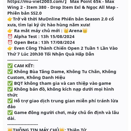
https://mu-viet2003.com/】 Max Point 65k - Max
Wing 2 - Item 380 - Drop Item Exl & Ngọc All Map -
Phiên bản SS2.0
👉Trở về thời MuOnline Phiến bản Season 2.0 cổ
xưa, tìm lại ký ức hào hùng năm xưa!
👉 Ra mắt máy chủ mới : 👑Arena👑
⏰ Alpha Test : 13h 15/08/2024
⏰ Open Beta : 13h 17/08/2024
👉 Even Công Thành Chiến Open 2 Tuần 1 Lần Vào
Thứ 7 Lúc 20h30 Tối Nhận Quà Hấp Dẫn
---------------------
✅ CAM KẾT:
✅ Không Bùa Tăng Dame, Không Tu Chân, Không
Custom, Không Danh Hiệu
✅ BQT không tham gia và can thiệp vào game
✅ Không bán đồ, không kích nạp dưới mọi hình
thức
✅ Hỗ trợ giao dịch trung gian miễn phí tránh lừa
đảo
✅ Game đông người chơi, máy chủ ổn định và lâu
dài.
---------------------
👑THÔNG TIN MÁY CHỦ👑: Thiên Tử