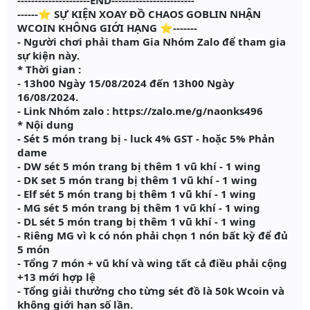
---------------------END------------------------
------⭐ SỰ KIỆN XOAY ĐỒ CHAOS GOBLIN NHẬN
WCOIN KHÔNG GIỚI HẠNG ⭐-------
- Người chơi phải tham Gia Nhóm Zalo để tham gia
sự kiện này.
* Thời gian :
- 13h00 Ngày 15/08/2024 đến 13h00 Ngày
16/08/2024.
- Link Nhóm zalo : https://zalo.me/g/naonks496
* Nội dung
- Sét 5 món trang bị - luck 4% GST - hoặc 5% Phản
dame
- DW sét 5 món trang bị thêm 1 vũ khí - 1 wing
- DK set 5 món trang bị thêm 1 vũ khí - 1 wing
- Elf sét 5 món trang bị thêm 1 vũ khí - 1 wing
- MG sét 5 món trang bị thêm 1 vũ khí - 1 wing
- DL sét 5 món trang bị thêm 1 vũ khí - 1 wing
- Riêng MG vì k có nón phải chọn 1 nón bất kỳ để đủ
5 món
- Tổng 7 món + vũ khí và wing tất cả điều phải cộng
+13 mới hợp lệ
- Tổng giải thưởng cho từng sét đồ là 50k Wcoin và
không giới hạn số lần.