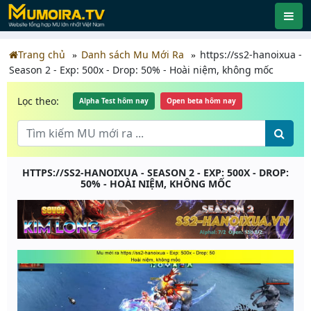
Trang chủ
Danh sách Mu Mới Ra
https://ss2-hanoixua -
Season 2 - Exp: 500x - Drop: 50% - Hoài niệm, không mốc
Lọc theo:
Alpha Test hôm nay
Open beta hôm nay
HTTPS://SS2-HANOIXUA - SEASON 2 - EXP: 500X - DROP:
50% - HOÀI NIỆM, KHÔNG MỐC