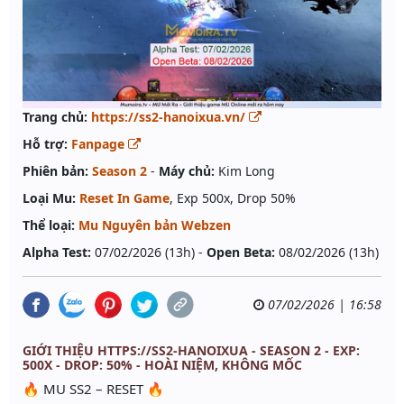
Trang chủ:
https://ss2-hanoixua.vn/
Hỗ trợ:
Fanpage
Phiên bản:
Season 2
-
Máy chủ:
Kim Long
Loại Mu:
Reset In Game
, Exp 500x, Drop 50%
Thể loại:
Mu Nguyên bản Webzen
Alpha Test:
07/02/2026 (13h) -
Open Beta:
08/02/2026 (13h)
07/02/2026 | 16:58
GIỚI THIỆU HTTPS://SS2-HANOIXUA - SEASON 2 - EXP:
500X - DROP: 50% - HOÀI NIỆM, KHÔNG MỐC
🔥 MU SS2 – RESET 🔥