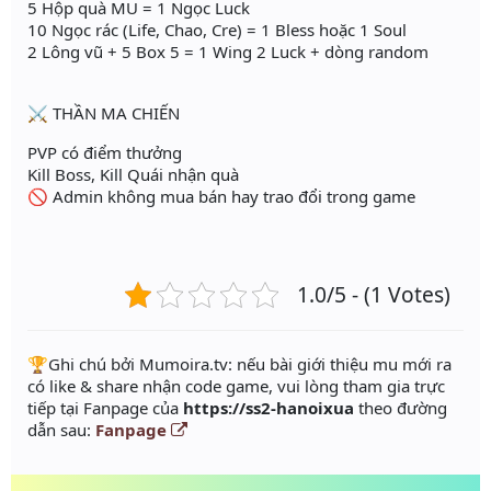
5 Hộp quà MU = 1 Ngọc Luck
10 Ngọc rác (Life, Chao, Cre) = 1 Bless hoặc 1 Soul
2 Lông vũ + 5 Box 5 = 1 Wing 2 Luck + dòng random
⚔️ THẦN MA CHIẾN
PVP có điểm thưởng
Kill Boss, Kill Quái nhận quà
🚫 Admin không mua bán hay trao đổi trong game
1.0/5 - (1 Votes)
️🏆Ghi chú bởi Mumoira.tv: nếu bài giới thiệu mu mới ra
có like & share nhận code game, vui lòng tham gia trực
tiếp tại Fanpage của
https://ss2-hanoixua
theo đường
dẫn sau:
Fanpage