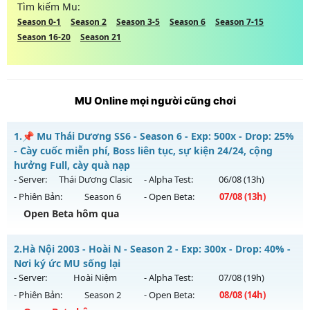
Tìm kiếm Mu:
Season 0-1
Season 2
Season 3-5
Season 6
Season 7-15
Season 16-20
Season 21
MU Online mọi người cũng chơi
1.
📌 Mu Thái Dương SS6 - Season 6 - Exp: 500x - Drop: 25%
- Cày cuốc miễn phí, Boss liên tục, sự kiện 24/24, cộng
hưởng Full, cày quà nạp
- Server:
Thái Dương Clasic
- Alpha Test:
06/08
(13h)
- Phiên Bản:
Season 6
- Open Beta:
07/08
(13h)
Open Beta hôm qua
📌 Mu Thái Dương SS6 - Cày cuốc miễn phí, Boss liên tục,
2.
Hà Nội 2003 - Hoài N - Season 2 - Exp: 300x - Drop: 40% -
sự kiện 24/24, cộng hưởng Full, cày quà nạp
Nơi ký ức MU sống lại
Mu mới ra tháng 08 2026 - Mở máy chủ
Thái Dương Clasic
- Server:
Hoài Niệm
- Alpha Test:
07/08
(19h)
vào 13h ngày 07/08/2626
- Phiên Bản:
Season 2
- Open Beta:
08/08
(14h)