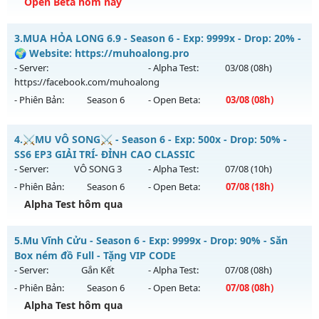
Exp: 500x - Drop: 25%
Open Beta hôm nay
Kiểu reset: Reset In Game
Hà Nội 2003 - Hoài N - Nơi ký ức MU sống lại
3.
MUA HỎA LONG 6.9 - Season 6 - Exp: 9999x - Drop: 20% -
Thể loại: Mu Nguyên bản Webzen
Mu mới ra tháng 08 2026 - Mở máy chủ
Hoài Niệm
vào 14h
🌍 Website: https://muhoalong.pro
Antihack: VIP SHIELD
ngày 08/08/2626
- Server:
- Alpha Test:
03/08
(08h)
https://facebook.com/muhoalong
Exp: 300x - Drop: 40%
- Phiên Bản:
Season 6
- Open Beta:
03/08
(08h)
Kiểu reset: Reset In Game
Thể loại: Mu Custom thêm đồ mới
MUA HỎA LONG 6.9 - 🌍 Website: https://muhoalong.pro
4.
⚔️MU VÔ SONG⚔️ - Season 6 - Exp: 500x - Drop: 50% -
Antihack: UKG
Mu mới ra tháng 08 2026 - Mở máy chủ
SS6 EP3 GIẢI TRÍ- ĐỈNH CAO CLASSIC
https://facebook.com/muhoalong
vào 08h ngày
- Server:
VÔ SONG 3
- Alpha Test:
07/08
(10h)
03/08/2626
- Phiên Bản:
Season 6
- Open Beta:
07/08
(18h)
Exp: 9999x - Drop: 20%
Alpha Test hôm qua
Kiểu reset: Non Reset
⚔️MU VÔ SONG⚔️ - SS6 EP3 GIẢI TRÍ- ĐỈNH CAO CLASSIC
5.
Mu Vĩnh Cửu - Season 6 - Exp: 9999x - Drop: 90% - Săn
Thể loại: Mu Nguyên bản Webzen
Mu mới ra tháng 08 2026 - Mở máy chủ
VÔ SONG 3
vào 18h
Box ném đồ Full - Tặng VIP CODE
Antihack: XShield
ngày 07/08/2626
- Server:
Gắn Kết
- Alpha Test:
07/08
(08h)
- Phiên Bản:
Season 6
- Open Beta:
07/08
(08h)
Exp: 500x - Drop: 50%
Alpha Test hôm qua
Kiểu reset: Reset In Game