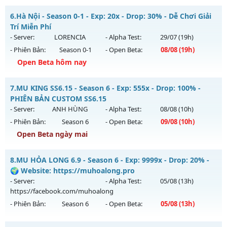
Thể loại: Mu Nguyên bản Webzen
Mu Vĩnh Cửu - Săn Box ném đồ Full - Tặng VIP CODE
6.
Hà Nội - Season 0-1 - Exp: 20x - Drop: 30% - Dễ Chơi Giải
Antihack: MU8X
Mu mới ra tháng 08 2026 - Mở máy chủ
Gắn Kết
vào 08h
Trí Miễn Phí
ngày 07/08/2626
- Server:
LORENCIA
- Alpha Test:
29/07
(19h)
- Phiên Bản:
Season 0-1
- Open Beta:
08/08
(19h)
Exp: 9999x - Drop: 90%
Open Beta hôm nay
Kiểu reset: Reset In Game
Thể loại: Mu Nguyên bản Webzen
Hà Nội - Dễ Chơi Giải Trí Miễn Phí
7.
MU KING SS6.15 - Season 6 - Exp: 555x - Drop: 100% -
Antihack: ICMPROTECT ✅ 🔴 ✨ ⚡️
Mu mới ra tháng 08 2026 - Mở máy chủ
LORENCIA
vào 19h
PHIÊN BẢN CUSTOM SS6.15
ngày 08/08/2626
- Server:
ANH HÙNG
- Alpha Test:
08/08
(10h)
- Phiên Bản:
Season 6
- Open Beta:
09/08
(10h)
Exp: 20x - Drop: 30%
Open Beta ngày mai
Kiểu reset: Reset In Game
Thể loại: Mu Nguyên bản Webzen
MU KING SS6.15 - PHIÊN BẢN CUSTOM SS6.15
8.
MU HỎA LONG 6.9 - Season 6 - Exp: 9999x - Drop: 20% -
Antihack: gold
Mu mới ra tháng 08 2026 - Mở máy chủ
ANH HÙNG
vào 10h
🌍 Website: https://muhoalong.pro
ngày 09/08/2626
- Server:
- Alpha Test:
05/08
(13h)
https://facebook.com/muhoalong
Exp: 555x - Drop: 100%
- Phiên Bản:
Season 6
- Open Beta:
05/08
(13h)
Kiểu reset: Reset In Game
Thể loại: Mu Custom thêm đồ mới
MU HỎA LONG 6.9 - 🌍 Website: https://muhoalong.pro