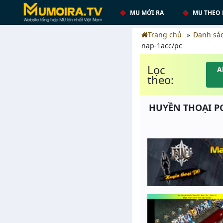
MU MỚI RA
MU THEO 
Trang chủ
Danh sá
nạp-1acc/pc
Lọc
A
theo:
HUYỀN THOẠI PC 