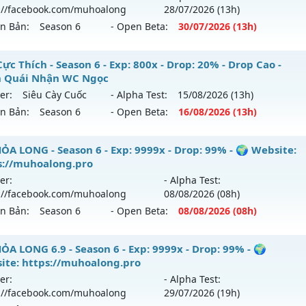
/08/2626
://facebook.com/muhoalong
28/07
/2026
(13h)
ên Bản:
Season 6
- Open Beta:
30/07
/2026
(13h)
p: 700x - Drop: 30%
ểu reset: Reset In Game
ỎA LONG 6.9 - 🌍 Website: https://muhoalong.pro
ực Thích - Season 6 - Exp: 800x - Drop: 20% - Drop Cao -
ể loại: Mu Nguyên bản Webzen
 Quái Nhận WC Ngọc
ới ra tháng 07 2026 - Mở máy chủ
https://facebook.com
er:
Siêu Cày Cuốc
- Alpha Test:
15/08
/2026
(13h)
tihack: Yes-Anti
 30/07/2626
ên Bản:
Season 6
- Open Beta:
16/08
/2026
(13h)
9999x - Drop: 99%
y Cực Thích - Drop Cao - Đánh Quái Nhận WC Ngọc
ỎA LONG - Season 6 - Exp: 9999x - Drop: 99% - 🌍 Website:
reset: Non Reset
s://muhoalong.pro
 mới ra tháng 08 2026 - Mở máy chủ
Siêu Cày Cuốc
vào 13
loại: Mu Nguyên bản Webzen
er:
- Alpha Test:
://facebook.com/muhoalong
08/08
/2026
(08h)
p: 800x - Drop: 20%
ack: Xshiel
ên Bản:
Season 6
- Open Beta:
08/08
/2026
(08h)
ểu reset: Reset In Game
hể loại: Mu Nguyên bản Webzen
ỎA LONG - 🌍 Website: https://muhoalong.pro
ỎA LONG 6.9 - Season 6 - Exp: 9999x - Drop: 99% - 🌍
ite: https://muhoalong.pro
tihack: BDC
ới ra tháng 08 2026 - Mở máy chủ
https://facebook.com
er:
- Alpha Test:
 08/08/2626
://facebook.com/muhoalong
29/07
/2026
(19h)