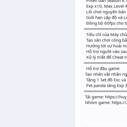
Phiên bản Season 6.3
Exp x10, Max Level 
Lối chơi nguyên bản
Giới hạn cấp đồ và Le
Đồng bộ 60fps cho t
═════════════
Tiêu chí của Máy ch
Tạo sân chơi công b
Hướng tới sự hoài ni
Hỗ trợ người vào sa
Xử lý triệt để Cheat 
═════════════
Hỗ trợ đầu game
Tạo nhân vật nhận ng
Tặng 1 Set đồ Exc và 
Pet panda tăng Exp 
═════════════
Tải game: https://huy
Nhóm game: https://