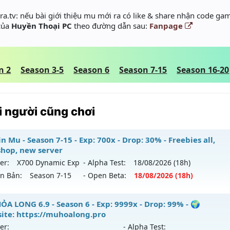
a.tv: nếu bài giới thiệu mu mới ra có like & share nhận code gam
 của
Huyền Thoại PC
theo đường dẫn sau:
Fanpage
n 2
Season 3-5
Season 6
Season 7-15
Season 16-20
 người cũng chơi
n Mu - Season 7-15 - Exp: 700x - Drop: 30% - Freebies all,
hop, new server
er:
X700 Dynamic Exp
- Alpha Test:
18/08
/2026
(18h)
ên Bản:
Season 7-15
- Open Beta:
18/08
/2026
(18h)
blin Mu - Freebies all, webshop, new server
ỎA LONG 6.9 - Season 6 - Exp: 9999x - Drop: 99% - 🌍
ite: https://muhoalong.pro
 mới ra tháng 08 2026 - Mở máy chủ
X700 Dynamic Exp
và
er:
- Alpha Test: