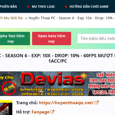
PHIÊN BẢN
MU THEO LOẠI
HƯỚNG DẪN CHƠI GAME
ch Mu Mới Ra
Huyền Thoại PC - Season 6 - Exp: 10x - Drop: 10%
lpha Test hôm
Open beta hôm
nay
nay
- SEASON 6 - EXP: 10X - DROP: 10% - 60FPS MƯỢ
1ACC/PC
Trang chủ:
https://huyenthoaipc.net/
Hỗ trợ:
Fanpage