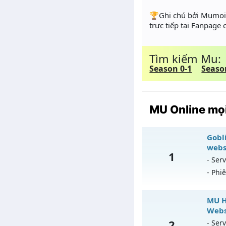
️🏆Ghi chú bởi Mumoir
trực tiếp tại Fanpage
Tìm kiếm Mu:
Season 0-1
Seaso
MU Online mọi
Gobli
webs
1
- Serv
- Phi
Go
MU H
Webs
Mu
2
- Serv