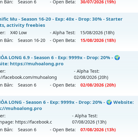
ên Bản:
Season 6
- Open Beta:
30/07
/2026
(19h)
9999x - Drop: 99%
reset: Non Reset
ỎA LONG 6.9 - 🌍 Website: https://muhoalong.pro
fic Mu - Season 16-20 - Exp: 40x - Drop: 30% - Starter
loại: Mu Nguyên bản Webzen
s, activity freebies
ới ra tháng 07 2026 - Mở máy chủ
https://facebook.com
er:
X40 Low
- Alpha Test:
15/08
/2026
(18h)
ack: XShield
 30/07/2626
ên Bản:
Season 16-20
- Open Beta:
15/08
/2026
(18h)
9999x - Drop: 99%
gnific Mu - Starter events, activity freebies
ỎA LONG 6.9 - Season 6 - Exp: 9999x - Drop: 20% - 🌍
reset: Non Reset
ite: https://muhoalong.pro
 mới ra tháng 08 2026 - Mở máy chủ
X40 Low
vào 18h ngà
loại: Mu Nguyên bản Webzen
er:
- Alpha Test:
://facebook.com/muhoalong
02/08
/2026
(20h)
p: 40x - Drop: 30%
ack: Xshiel
ên Bản:
Season 6
- Open Beta:
02/08
/2026
(20h)
ểu reset: Reset In Game
hể loại: Mu Nguyên bản Webzen
ỎA LONG 6.9 - 🌍 Website: https://muhoalong.pro
ỎA LONG - Season 6 - Exp: 9999x - Drop: 20% - 🌍 Website:
s://muhoalong.pro
tihack: Mega-Anti
ới ra tháng 08 2026 - Mở máy chủ
https://facebook.com
er:
- Alpha Test:
 02/08/2626
npage: https://facebook.c
07/08
/2026
(13h)
ên Bản:
Season 6
- Open Beta:
07/08
/2026
(13h)
9999x - Drop: 20%