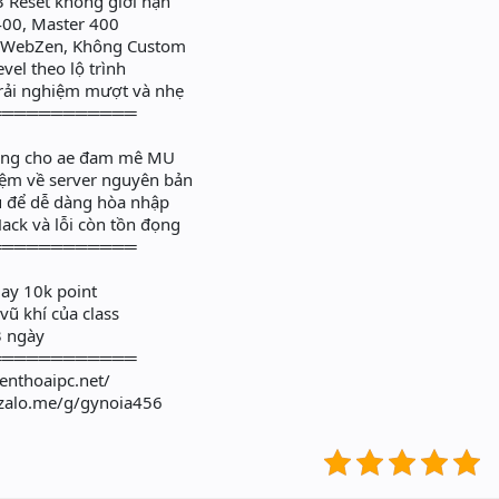
 Reset không giới hạn
400, Master 400
 WebZen, Không Custom
vel theo lộ trình
rải nghiệm mượt và nhẹ
════════════
ủ
ằng cho ae đam mê MU
ệm về server nguyên bản
u để dễ dàng hòa nhập
Hack và lỗi còn tồn đọng
════════════
ay 10k point
vũ khí của class
3 ngày
════════════
enthoaipc.net/
zalo.me/g/gynoia456