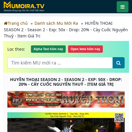
Trang chủ
Danh sách Mu Mới Ra
HUYỀN THOẠI
SEASON 2 - Season 2 - Exp: 50x - Drop: 20% - Cày Cuốc Nguyên
Thuỷ - Item Giá Trị
Lọc theo:
Alpha Test hôm nay
Open beta hôm nay
HUYỀN THOẠI SEASON 2 - SEASON 2 - EXP: 50X - DROP:
20% - CÀY CUỐC NGUYÊN THUỶ - ITEM GIÁ TRỊ