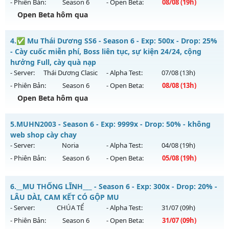
- Phiên Bản:
Season 6
- Open Beta:
08/08
(19h)
Exp: 100x - Drop: 20%
Open Beta hôm qua
Kiểu reset: Reset In Game
Thể loại: Mu Nguyên bản Webzen
MU SS6 - HOÀI NIỆM-SĂN BOSS-VUI VẺ
4.
✅ Mu Thái Dương SS6 - Season 6 - Exp: 500x - Drop: 25%
Antihack: Shark
Mu mới ra tháng 08 2026 - Mở máy chủ
LORENCIA
vào 19h
- Cày cuốc miễn phí, Boss liên tục, sự kiện 24/24, cộng
ngày 08/08/2626
hưởng Full, cày quà nạp
- Server:
Thái Dương Clasic
- Alpha Test:
07/08
(13h)
Exp: 99x - Drop: 20%
- Phiên Bản:
Season 6
- Open Beta:
08/08
(13h)
Kiểu reset: Non Reset
Open Beta hôm qua
Thể loại: Mu Nguyên bản Webzen
✅ Mu Thái Dương SS6 - Cày cuốc miễn phí, Boss liên tục,
Antihack: OK
5.
MUHN2003 - Season 6 - Exp: 9999x - Drop: 50% - không
sự kiện 24/24, cộng hưởng Full, cày quà nạp
web shop cày chay
Mu mới ra tháng 08 2026 - Mở máy chủ
Thái Dương Clasic
- Server:
Noria
- Alpha Test:
04/08
(19h)
vào 13h ngày 08/08/2626
- Phiên Bản:
Season 6
- Open Beta:
05/08
(19h)
Exp: 500x - Drop: 25%
MUHN2003 - không web shop cày chay
Kiểu reset: Reset In Game
6.
__MU THỐNG LĨNH___ - Season 6 - Exp: 300x - Drop: 20% -
Mu mới ra tháng 08 2026 - Mở máy chủ
Noria
vào 19h ngày
LÂU DÀI, CAM KẾT CÓ GỘP MU
Thể loại: Mu Nguyên bản Webzen
05/08/2626
- Server:
CHÚA TỂ
- Alpha Test:
31/07
(09h)
Antihack: VIP SHIELD
- Phiên Bản:
Season 6
- Open Beta:
31/07
(09h)
Exp: 9999x - Drop: 50%