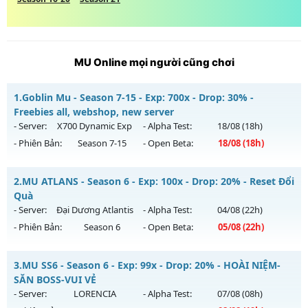
MU Online mọi người cũng chơi
1.
Goblin Mu - Season 7-15 - Exp: 700x - Drop: 30% -
Freebies all, webshop, new server
- Server:
X700 Dynamic Exp
- Alpha Test:
18/08
(18h)
- Phiên Bản:
Season 7-15
- Open Beta:
18/08
(18h)
Goblin Mu - Freebies all, webshop, new server
2.
MU ATLANS - Season 6 - Exp: 100x - Drop: 20% - Reset Đổi
Mu mới ra tháng 08 2026 - Mở máy chủ
X700 Dynamic Exp
Quà
vào 18h ngày 18/08/2626
- Server:
Đại Dương Atlantis
- Alpha Test:
04/08
(22h)
- Phiên Bản:
Season 6
- Open Beta:
05/08
(22h)
Exp: 700x - Drop: 30%
Kiểu reset: Reset In Game
MU ATLANS - Reset Đổi Quà
3.
MU SS6 - Season 6 - Exp: 99x - Drop: 20% - HOÀI NIỆM-
Thể loại: Mu Nguyên bản Webzen
Mu mới ra tháng 08 2026 - Mở máy chủ
Đại Dương Atlantis
SĂN BOSS-VUI VẺ
Antihack: Yes-Anti
vào 22h ngày 05/08/2626
- Server:
LORENCIA
- Alpha Test:
07/08
(08h)