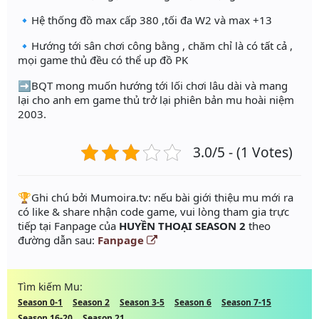
🔹Hệ thống đồ max cấp 380 ,tối đa W2 và max +13
🔹Hướng tới sân chơi công bằng , chăm chỉ là có tất cả ,
mọi game thủ đều có thể up đồ PK
➡️BQT mong muốn hướng tới lối chơi lâu dài và mang
lại cho anh em game thủ trở lại phiên bản mu hoài niệm
2003.
3.0/5 - (1 Votes)
️🏆Ghi chú bởi Mumoira.tv: nếu bài giới thiệu mu mới ra
có like & share nhận code game, vui lòng tham gia trực
tiếp tại Fanpage của
HUYỀN THOẠI SEASON 2
theo
đường dẫn sau:
Fanpage
Tìm kiếm Mu:
Season 0-1
Season 2
Season 3-5
Season 6
Season 7-15
Season 16-20
Season 21