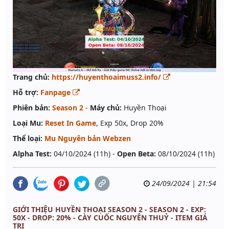
Trang chủ:
https://huyenthoaimuss2.info/
Hỗ trợ:
Fanpage
Phiên bản:
Season 2
-
Máy chủ:
Huyền Thoại
Loại Mu:
Reset In Game
, Exp 50x, Drop 20%
Thể loại:
Mu Nguyên bản Webzen
Alpha Test:
04/10/2024 (11h) -
Open Beta:
08/10/2024 (11h)
24/09/2024 | 21:54
GIỚI THIỆU HUYỀN THOẠI SEASON 2 - SEASON 2 - EXP:
50X - DROP: 20% - CÀY CUỐC NGUYÊN THUỶ - ITEM GIÁ
TRỊ