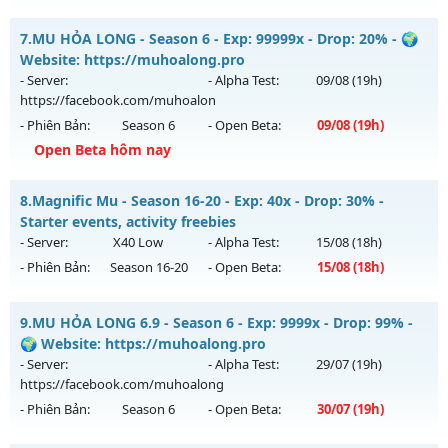
Kiểu reset: Reset In Game
__MU THỐNG LĨNH___ - LÂU DÀI, CAM KẾT CÓ GỘP MU
7.
MU HỎA LONG - Season 6 - Exp: 99999x - Drop: 20% - 🌍
Thể loại: Mu Nguyên bản Webzen
Mu mới ra tháng 07 2026 - Mở máy chủ
CHÚA TỂ
vào 09h
Website: https://muhoalong.pro
Antihack: XSHield
ngày 31/07/2626
- Server:
- Alpha Test:
09/08
(19h)
https://facebook.com/muhoalon
Exp: 300x - Drop: 20%
- Phiên Bản:
Season 6
- Open Beta:
09/08
(19h)
Kiểu reset: Reset In Game
Open Beta hôm nay
Thể loại: Mu Nguyên bản Webzen
MU HỎA LONG - 🌍 Website: https://muhoalong.pro
Antihack: UGK ANTIHACK
8.
Magnific Mu - Season 16-20 - Exp: 40x - Drop: 30% -
Mu mới ra tháng 08 2026 - Mở máy chủ
Starter events, activity freebies
https://facebook.com/muhoalon
vào 19h ngày 09/08/2626
- Server:
X40 Low
- Alpha Test:
15/08
(18h)
- Phiên Bản:
Season 16-20
- Open Beta:
15/08
(18h)
Exp: 99999x - Drop: 20%
Kiểu reset: Non Reset
Magnific Mu - Starter events, activity freebies
9.
MU HỎA LONG 6.9 - Season 6 - Exp: 9999x - Drop: 99% -
Thể loại: Mu Nguyên bản Webzen
Mu mới ra tháng 08 2026 - Mở máy chủ
X40 Low
vào 18h
🌍 Website: https://muhoalong.pro
Antihack: XShield
ngày 15/08/2626
- Server:
- Alpha Test:
29/07
(19h)
https://facebook.com/muhoalong
Exp: 40x - Drop: 30%
- Phiên Bản:
Season 6
- Open Beta:
30/07
(19h)
Kiểu reset: Reset In Game