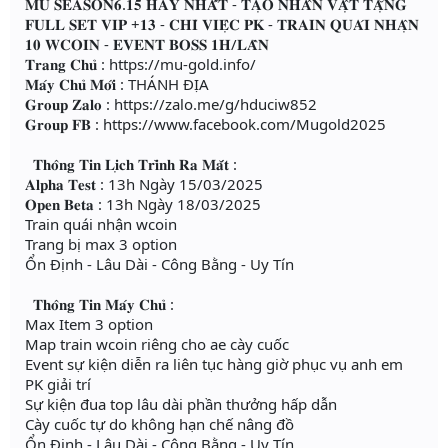
𝐌𝐔 𝐒𝐄𝐀𝐒𝐎𝐍𝟔.𝟏𝟓 𝐇𝐀𝐘 𝐍𝐇𝐀̂́𝐓 - 𝐓𝐀̣𝐎 𝐍𝐇𝐀̂𝐍 𝐕𝐀̣̂𝐓 𝐓𝐀̣̆𝐍𝐆
𝐅𝐔𝐋𝐋 𝐒𝐄𝐓 𝐕𝐈𝐏 +𝟏𝟑 - 𝐂𝐇𝐈̉ 𝐕𝐈𝐄̣̂𝐂 𝐏𝐊 - 𝐓𝐑𝐀𝐈𝐍 𝐐𝐔𝐀́𝐈 𝐍𝐇𝐀̣̂𝐍
𝟏𝟎 𝐖𝐂𝐎𝐈𝐍 - 𝐄𝐕𝐄𝐍𝐓 𝐁𝐎𝐒𝐒 𝟏𝐇/𝐋𝐀̂̀𝐍
𝐓𝐫𝐚𝐧𝐠 𝐂𝐡𝐮̉ : https://mu-gold.info/
𝐌𝐚́𝐲 𝐂𝐡𝐮̉ 𝐌𝐨̛́𝐢 : THÁNH ĐỊA
𝐆𝐫𝐨𝐮𝐩 𝐙𝐚𝐥𝐨 : https://zalo.me/g/hduciw852
𝐆𝐫𝐨𝐮𝐩 𝐅𝐁 : https://www.facebook.com/Mugold2025
𝐓𝐡𝐨̂𝐧𝐠 𝐓𝐢𝐧 𝐋𝐢̣𝐜𝐡 𝐓𝐫𝐢̀𝐧𝐡 𝐑𝐚 𝐌𝐚̆́𝐭 :
𝐀𝐥𝐩𝐡𝐚 𝐓𝐞𝐬𝐭 : 13h Ngày 15/03/2025
𝐎𝐩𝐞𝐧 𝐁𝐞𝐭𝐚 : 13h Ngày 18/03/2025
Train quái nhận wcoin
Trang bị max 3 option
Ổn Định - Lâu Dài - Công Bằng - Uy Tín
𝐓𝐡𝐨̂𝐧𝐠 𝐓𝐢𝐧 𝐌𝐚́𝐲 𝐂𝐡𝐮̉ :
Max Item 3 option
Map train wcoin riêng cho ae cày cuốc
Event sự kiện diễn ra liên tục hàng giờ phục vụ anh em
PK giải trí
Sự kiện đua top lâu dài phần thưởng hấp dẫn
Cày cuốc tự do không hạn chế nâng đồ
Ổn Định - Lâu Dài - Công Bằng - Uy Tín