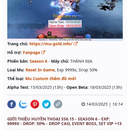
Trang chủ:
https://mu-gold.info/
Hỗ trợ:
Fanpage
Phiên bản:
Season 6
-
Máy chủ:
THÁNH ĐỊA
Loại Mu:
Reset In Game
, Exp 9999x, Drop 50%
Thể loại:
Mu Custom thêm đồ mới
Alpha Test:
15/03/2025 (13h) -
Open Beta:
18/03/2025 (13h)
14/03/2025 | 16:14
GIỚI THIỆU HUYỀN THOẠI SS6.15 - SEASON 6 - EXP:
9999X - DROP: 50% - DROP CAO, EVENT BOSS, SET VIP +13