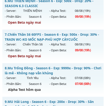
6.
MU THIÊN MỆNH - Season 6 - Exp: 500x - Drop: 20% -
Antihack: BDCAM
Mu mới ra tháng 08 2026 - Mở máy chủ
Muhanoi2-Classic
SEASON 6.3 CLASSIC
vào 10h ngày 08/08/2626
- Server:
THIÊN MỆNH
- Alpha Test:
08/08
(19h)
- Phiên Bản:
Season 6
- Open Beta:
09/08
(19h)
Exp: 5x - Drop: 10%
Open Beta ngày mai
Kiểu reset: Reset In Game
Thể loại: Mu Nguyên bản Webzen
MU THIÊN MỆNH - SEASON 6.3 CLASSIC
7.
Chiến Thần S6 60FPS - Season 6 - Exp: 500x - Drop: 30% -
Antihack: Pro
Mu mới ra tháng 08 2026 - Mở máy chủ
THIÊN MỆNH
vào
TRAIN WC-KO MỐC NẠP-PHÙ HỢP CÀYCUỐC
19h ngày 09/08/2626
- Server:
Chiến Thần S6
- Alpha Test:
08/08
(19h)
- Phiên Bản:
Season 6
- Open Beta:
09/08
(19h)
Exp: 500x - Drop: 20%
Open Beta ngày mai
Kiểu reset: Reset In Game
Thể loại: Mu Nguyên bản Webzen
Chiến Thần S6 60FPS - TRAIN WC-KO MỐC NẠP-PHÙ HỢP
8.
Mu Trống Đồng - Season 6 - Exp: 9999x - Drop: 90% - Chơi
CÀYCUỐC
Antihack: Antihack chạy bằng cơm
là mê - Không nạp vẫn khủng
Mu mới ra tháng 08 2026 - Mở máy chủ
Chiến Thần S6
vào
- Server:
Tình Yêu
- Alpha Test:
07/08
(08h)
19h ngày 09/08/2626
- Phiên Bản:
Season 6
- Open Beta:
07/08
(08h)
Exp: 500x - Drop: 30%
Alpha Test hôm qua
Kiểu reset: Reset In Game
Mu Trống Đồng - Chơi là mê - Không nạp vẫn khủng
9.
MU Hải Long - Season 6 - Exp: 200x - Drop: 30% - Săn
Thể loại: Mu Nguyên bản Webzen