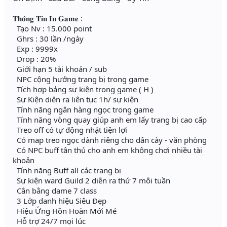
𝐓𝐡𝐨̂𝐧𝐠 𝐓𝐢𝐧 𝐈𝐧 𝐆𝐚𝐦𝐞 :
Tạo Nv : 15.000 point
Ghrs : 30 lần /ngày
Exp : 9999x
Drop : 20%
Giới hạn 5 tài khoản / sub
NPC cộng hưởng trang bị trong game
Tích hợp bảng sự kiện trong game ( H )
Sự Kiện diễn ra liên tục 1h/ sự kiện
Tính năng ngân hàng ngọc trong game
Tính năng vòng quay giúp anh em lấy trang bị cao cấp
Treo off có tự động nhặt tiện lợi
Có map treo ngọc dành riêng cho dân cày - văn phòng
Có NPC buff tân thủ cho anh em không chơi nhiều tài
khoản
Tính năng Buff all các trang bị
Sự kiện ward Guild 2 diễn ra thứ 7 mỗi tuần
Cân bằng dame 7 class
3 Lớp danh hiệu Siêu Đẹp
Hiệu Ứng Hồn Hoàn Mới Mẻ
Hỗ trợ 24/7 mọi lúc