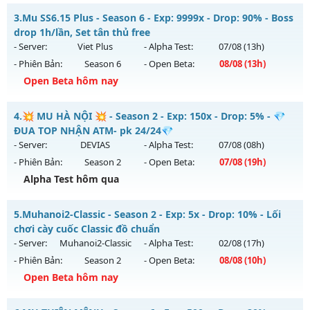
MUHN2003 - không web shop cày chay
Kiểu reset: Non Reset
3.
Mu SS6.15 Plus - Season 6 - Exp: 9999x - Drop: 90% - Boss
Mu mới ra tháng 08 2026 - Mở máy chủ
Noria
vào 19h ngày
drop 1h/lần, Set tân thủ free
Thể loại: Mu Nguyên bản Webzen
05/08/2626
- Server:
Viet Plus
- Alpha Test:
07/08
(13h)
Antihack: XShield
- Phiên Bản:
Season 6
- Open Beta:
08/08
(13h)
Exp: 9999x - Drop: 50%
Open Beta hôm nay
Kiểu reset: Reset In Game
Thể loại: Mu Nguyên bản Webzen
Mu SS6.15 Plus - Boss drop 1h/lần, Set tân thủ free
4.
💥 MU HÀ NỘI 💥 - Season 2 - Exp: 150x - Drop: 5% - 💎
Antihack: XSHield
Mu mới ra tháng 08 2026 - Mở máy chủ
Viet Plus
vào 13h
ĐUA TOP NHẬN ATM- pk 24/24💎
ngày 08/08/2626
- Server:
DEVIAS
- Alpha Test:
07/08
(08h)
- Phiên Bản:
Season 2
- Open Beta:
07/08
(19h)
Exp: 9999x - Drop: 90%
Alpha Test hôm qua
Kiểu reset: Reset In Game
Thể loại: Mu Bán Đồ Full Trong Shop
💥 MU HÀ NỘI 💥 - 💎 ĐUA TOP NHẬN ATM- pk 24/24💎
5.
Muhanoi2-Classic - Season 2 - Exp: 5x - Drop: 10% - Lối
Antihack: Phoenix chống hack mới
Mu mới ra tháng 08 2026 - Mở máy chủ
DEVIAS
vào 19h
chơi cày cuốc Classic đồ chuẩn
ngày 07/08/2626
- Server:
Muhanoi2-Classic
- Alpha Test:
02/08
(17h)
- Phiên Bản:
Season 2
- Open Beta:
08/08
(10h)
Exp: 150x - Drop: 5%
Open Beta hôm nay
Kiểu reset: Reset In Game
Thể loại: Mu Nguyên bản Webzen
Muhanoi2-Classic - Lối chơi cày cuốc Classic đồ chuẩn