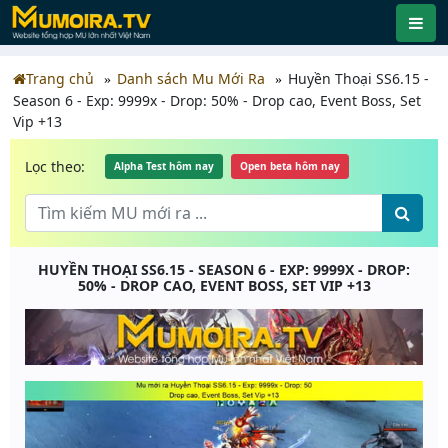
Trang chủ
Danh sách Mu Mới Ra
Huyền Thoại SS6.15 -
Season 6 - Exp: 9999x - Drop: 50% - Drop cao, Event Boss, Set
Vip +13
Lọc theo:
Alpha Test hôm nay
Open beta hôm nay
HUYỀN THOẠI SS6.15 - SEASON 6 - EXP: 9999X - DROP:
50% - DROP CAO, EVENT BOSS, SET VIP +13