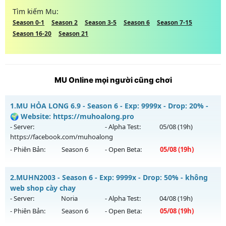
Tìm kiếm Mu:
Season 0-1
Season 2
Season 3-5
Season 6
Season 7-15
Season 16-20
Season 21
MU Online mọi người cũng chơi
1.
MU HỎA LONG 6.9 - Season 6 - Exp: 9999x - Drop: 20% -
🌍 Website: https://muhoalong.pro
- Server:
- Alpha Test:
05/08
(19h)
https://facebook.com/muhoalong
- Phiên Bản:
Season 6
- Open Beta:
05/08
(19h)
MU HỎA LONG 6.9 - 🌍 Website: https://muhoalong.pro
2.
MUHN2003 - Season 6 - Exp: 9999x - Drop: 50% - không
Mu mới ra tháng 08 2026 - Mở máy chủ
web shop cày chay
https://facebook.com/muhoalong
vào 19h ngày
- Server:
Noria
- Alpha Test:
04/08
(19h)
05/08/2626
- Phiên Bản:
Season 6
- Open Beta:
05/08
(19h)
Exp: 9999x - Drop: 20%