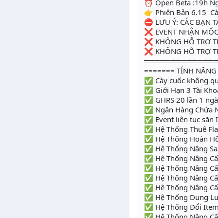
⏰ Open Beta :19h N
👉 Phiên Bản 6.15 C
⛔ LƯU Ý: CÁC BẠN
❌ EVENT NHẬN MỐC 
❌ KHÔNG HỖ TRỢ TE
❌ KHÔNG HỖ TRỢ TH
═════════════
======= TÍNH NĂNG
✅ Cày cuốc không qu
✅ Giới Hạn 3 Tài Kh
✅ GHRS 20 lần 1 ng
✅ Ngân Hàng Chứa Ng
✅ Event liên tục săn 
✅ Hệ Thống Thuê Fl
✅ Hệ Thống Hoàn H
✅ Hệ Thống Nâng Sa
✅ Hệ Thống Nâng Cấ
✅ Hệ Thống Nâng Cấ
✅ Hệ Thống Nâng C
✅ Hệ Thống Nâng C
✅ Hệ Thống Dung Lu
✅ Hệ Thống Đổi Ite
✅ Hệ Thống Nâng Cấp 