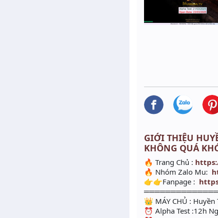
GIỚI THIỆU HUYỀ
KHÔNG QUÁ KHÓ
🔥 Trang Chủ :
https
🔥 Nhóm Zalo Mu:
h
👉👉Fanpage :
http
═════════════
👑 MÁY CHỦ : Huyền 
⏰ Alpha Test :12h N