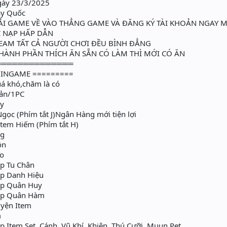
gày 23/3/2025
ày Quốc
 TẢI GAME VỀ VÀO THẲNG GAME VÀ ĐĂNG KÝ TÀI KHOẢN NGA
NẠP HẤP DẪN
AM TẤT CẢ NGƯỜI CHƠI ĐỀU BÌNH ĐẲNG
ÀNH PHẦN THÍCH ĂN SẴN CÓ LÀM THÌ MỚI CÓ ĂN
══════════════
 INGAME =========
á khó,chăm là có
oản/1PC
ày
ọc (Phím tắt J)Ngân Hàng mới tiện lợi
Item Hiếm (Phím tắt H)
ag
ồn
o
p Tu Chân
p Danh Hiệu
ấp Quân Huy
ấp Quân Hàm
yện Item
m
Item Set, Cánh, Vũ Khí, Khiên, Thú Cưỡi, Muun Pet