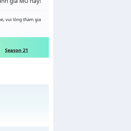
ánh giá MU này!
e, vui lòng tham gia
Season 21