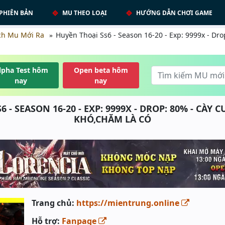
PHIÊN BẢN
MU THEO LOẠI
HƯỚNG DẪN CHƠI GAME
ch Mu Mới Ra
Huyền Thoại Ss6 - Season 16-20 - Exp: 9999x - Dr
lpha Test hôm
Open beta hôm
nay
nay
 - SEASON 16-20 - EXP: 9999X - DROP: 80% - CÀ
KHÓ,CHĂM LÀ CÓ
Trang chủ:
https://mientrung.online
Hỗ trợ:
Fanpage