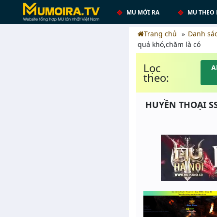
MU MỚI RA
MU THEO 
Trang chủ
Danh sá
quá khó,chăm là có
Lọc
A
theo:
HUYỀN THOẠI SS6