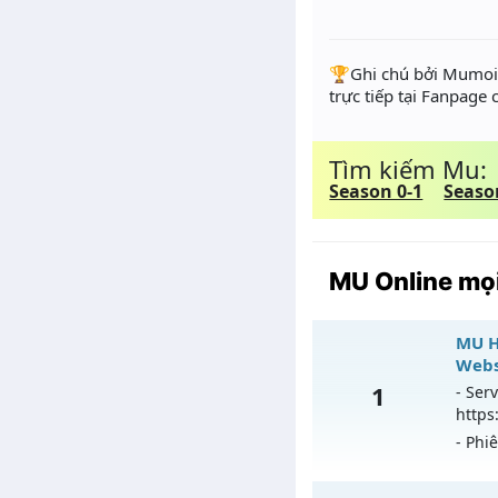
️🏆Ghi chú bởi Mumoir
trực tiếp tại Fanpage
Tìm kiếm Mu:
Season 0-1
Seaso
MU Online mọi
MU H
Webs
1
- Serv
https
- Phi