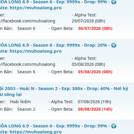
ỎA LONG 6.9 - 🌍 Website: https://muhoalong.pro
ỎA LONG 6.9 - Season 6 - Exp: 9999x - Drop: 99% - 🌍
ite: https://muhoalong.pro
ới ra tháng 08 2026 - Mở máy chủ
https://facebook.com
er:
- Alpha Test:
 05/08/2626
://facebook.com/muhoalong
29/07
/2026
(08h)
ên Bản:
Season 6
- Open Beta:
30/07
/2026
(08h)
9999x - Drop: 20%
reset: Non Reset
ỎA LONG 6.9 - 🌍 Website: https://muhoalong.pro
ỎA LONG 6.9 - Season 6 - Exp: 9999x - Drop: 20% - 🌍
loại: Mu Nguyên bản Webzen
ite: https://muhoalong.pro
ới ra tháng 07 2026 - Mở máy chủ
https://facebook.com
er:
- Alpha Test:
ack: XShield
 30/07/2626
://facebook.com/muhoalong
05/08
/2026
(08h)
ên Bản:
Season 6
- Open Beta:
05/08
/2026
(08h)
9999x - Drop: 99%
reset: Non Reset
ỎA LONG 6.9 - 🌍 Website: https://muhoalong.pro
i 2003 - Hoài N - Season 2 - Exp: 300x - Drop: 40% - Nơi ký
loại: Mu Nguyên bản Webzen
U sống lại
ới ra tháng 08 2026 - Mở máy chủ
https://facebook.com
er:
Hoài Niệm
- Alpha Test:
07/08
/2026
(19h)
ack: Xshiel
 05/08/2626
ên Bản:
Season 2
- Open Beta:
08/08
/2026
(14h)
9999x - Drop: 20%
 Nội 2003 - Hoài N - Nơi ký ức MU sống lại
ỎA LONG 6.9 - Season 6 - Exp: 9999x - Drop: 99% - 🌍
reset: Non Reset
ite: https://muhoalong.pro