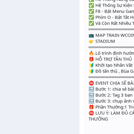
✅ Hệ Thống Sự Kiện 
✅ F8 - Bật Menu Ga
✅ Phím O - Bật Tắt 
✅ Và Còn Rất Nhiều 
═════════════
📺 MAP TRAIN WCOI
👉 STADIUM
═════════════
🔥.Lộ trình định hướn
🎁 HỖ TRỢ TÂN THỦ
🔰 Khởi tạo Nhân Vật 
🔰 Đồ tân thủ , Bùa 
═════════════
⛔️ EVENT CHIA SẼ BÀ
🔜 Bước 1: chia sẻ b
🔜 Bước 2: Tag 3 bạn 
🔜 Bước 3: chụp ảnh 
🎁 Phần Thưởng:1 Tr
⛔ LƯU Ý: LÀM ĐỦ 
THƯỞNG