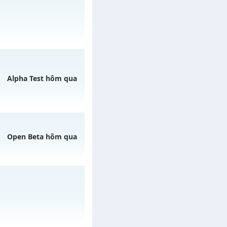
gày 08/08/2626
/muhoalong
vào 11h
Alpha Test hôm qua
Open Beta hôm qua
gày 07/08/2626
ày 07/08/2626