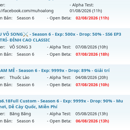
 mới ra tháng 08 2026 - Mở máy chủ
Hoài Niệm
vào 14h n
loại: Mu Nguyên bản Webzen
er:
- Alpha Test:
://facebook.com/muhoalong
01/08
/2026
(11h)
p: 300x - Drop: 40%
ack: XShield
ên Bản:
Season 6
- Open Beta:
02/08
/2026
(11h)
ểu reset: Reset In Game
ể loại: Mu Custom thêm đồ mới
ỎA LONG 6.9 - 🌍 Website: https://muhoalong.pro
 VÔ SONG⚔️ - Season 6 - Exp: 500x - Drop: 50% - SS6 EP3
 TRÍ- ĐỈNH CAO CLASSIC
tihack: UKG
ới ra tháng 08 2026 - Mở máy chủ
https://facebook.com
er:
VÔ SONG 3
- Alpha Test:
07/08
/2026
(10h)
 02/08/2626
ên Bản:
Season 6
- Open Beta:
07/08
/2026
(18h)
9999x - Drop: 99%
️MU VÔ SONG⚔️ - SS6 EP3 GIẢI TRÍ- ĐỈNH CAO CLASSIC
M MÊ - Season 6 - Exp: 9999x - Drop: 89% - Giải trí
reset: Non Reset
er:
Thuốc Lào
- Alpha Test:
04/08
/2026
(20h)
 mới ra tháng 08 2026 - Mở máy chủ
VÔ SONG 3
vào 18h n
loại: Mu Nguyên bản Webzen
ên Bản:
Season 6
- Open Beta:
07/08
/2026
(10h)
p: 500x - Drop: 50%
ack: XShield
 ĐAM MÊ - Giải trí
s6.18Full Custom - Season 6 - Exp: 9999x - Drop: 90% - Mu
ểu reset: Reset In Game
hơi, Dễ Cày Quốc, Miễn Phí
 mới ra tháng 08 2026 - Mở máy chủ
Thuốc Lào
vào 10h ng
hể loại: Mu Nguyên bản Webzen
er:
Băng Băng
- Alpha Test:
05/08
/2026
(13h)
ên Bản:
Season 6
- Open Beta:
06/08
/2026
(13h)
p: 9999x - Drop: 89%
ntihack: MU8X