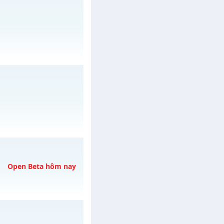
/muhoalong
vào 19h
/muhoalong
vào 08h
/muhoalong
vào 08h
Open Beta hôm nay