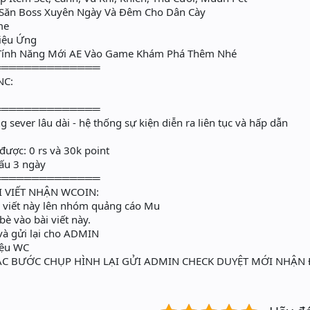
Săn Boss Xuyên Ngày Và Đêm Cho Dân Cày
me
Hiệu Ứng
Tính Năng Mới AE Vào Game Khám Phá Thêm Nhé
══════════════
NC:
══════════════
g sever lâu dài - hệ thống sự kiện diễn ra liên tục và hấp dẫn
được: 0 rs và 30k point
Gấu 3 ngày
══════════════
I VIẾT NHẬN WCOIN:
ài viết này lên nhóm quảng cáo Mu
bè vào bài viết này.
và gửi lại cho ADMIN
iệu WC
CÁC BƯỚC CHỤP HÌNH LẠI GỬI ADMIN CHECK DUYỆT MỚI NHẬ