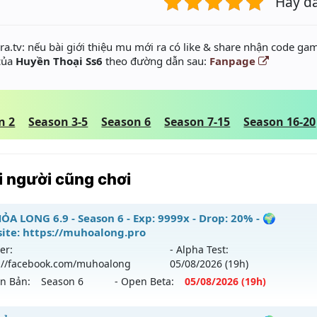
Hãy đ
a.tv: nếu bài giới thiệu mu mới ra có like & share nhận code gam
 của
Huyền Thoại Ss6
theo đường dẫn sau:
Fanpage
n 2
Season 3-5
Season 6
Season 7-15
Season 16-20
 người cũng chơi
ỎA LONG 6.9 - Season 6 - Exp: 9999x - Drop: 20% - 🌍
ite: https://muhoalong.pro
er:
- Alpha Test:
://facebook.com/muhoalong
05/08
/2026
(19h)
ên Bản:
Season 6
- Open Beta:
05/08
/2026
(19h)