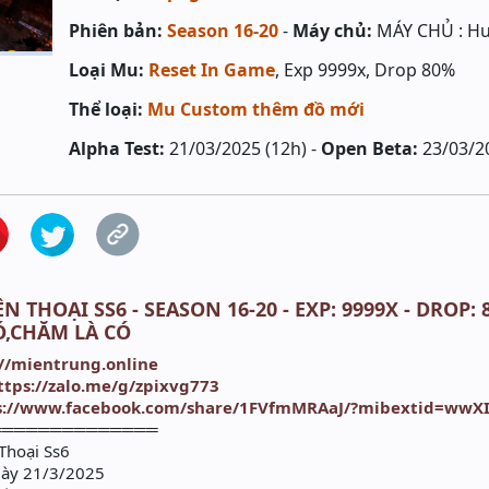
Phiên bản:
Season 16-20
-
Máy chủ:
MÁY CHỦ : Hu
Loại Mu:
Reset In Game
, Exp 9999x, Drop 80%
Thể loại:
Mu Custom thêm đồ mới
Alpha Test:
21/03/2025 (12h) -
Open Beta:
23/03/2
N THOẠI SS6 - SEASON 16-20 - EXP: 9999X - DROP:
,CHĂM LÀ CÓ
://mientrung.online
ttps://zalo.me/g/zpixvg773
s://www.facebook.com/share/1FVfmMRAaJ/?mibextid=wwXI
══════════════
Thoại Ss6
gày 21/3/2025