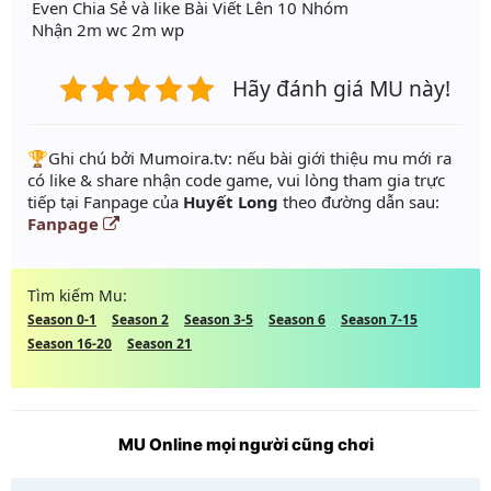
Even Chia Sẻ và like Bài Viết Lên 10 Nhóm
Nhận 2m wc 2m wp
Hãy đánh giá MU này!
️🏆Ghi chú bởi Mumoira.tv: nếu bài giới thiệu mu mới ra
có like & share nhận code game, vui lòng tham gia trực
tiếp tại Fanpage của
Huyết Long
theo đường dẫn sau:
Fanpage
Tìm kiếm Mu:
Season 0-1
Season 2
Season 3-5
Season 6
Season 7-15
Season 16-20
Season 21
MU Online mọi người cũng chơi