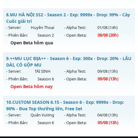
Kiểu reset: Non Reset
CÀY CHAY HÚP MỐC NẠP - Boss liên tục, event cả ngày, vào
8.
MU HÀ NỘI SS2 - Season 2 - Exp: 9999x - Drop: 99% - Cày
Thể loại: Mu Nguyên bản Webzen
là mê , Open 19:00 hôm nay
Cuốc giải trí
Antihack: Xshiel
Mu mới ra tháng 08 2026 - Mở máy chủ
Long Kiếm
vào 19h
- Server:
Huyền Thoại
- Alpha Test:
01/08
(14h)
ngày 06/08/2626
- Phiên Bản:
Season 2
- Open Beta:
08/08
(20h)
Exp: 500x - Drop: 25%
Open Beta hôm qua
Kiểu reset: Reset In Game
MU HÀ NỘI SS2 - Cày Cuốc giải trí
9.
++MU LỤC ĐỊA++ - Season 6 - Exp: 300x - Drop: 20% - LÂU
Thể loại: Mu Nguyên bản Webzen
Mu mới ra tháng 08 2026 - Mở máy chủ
Huyền Thoại
vào
DÀI, CÓ GỘP MU
Antihack: VIP SHIELD
20h ngày 08/08/2626
- Server:
TÁI SINH
- Alpha Test:
09/08
(13h)
- Phiên Bản:
Season 6
- Open Beta:
09/08
(13h)
Exp: 9999x - Drop: 99%
Open Beta hôm nay
Kiểu reset: Reset In Game
Thể loại: Mu Nguyên bản Webzen
++MU LỤC ĐỊA++ - LÂU DÀI, CÓ GỘP MU
10.
CUSTOM SEASON 6.15 - Season 6 - Exp: 9999x - Drop:
Antihack: ugk
Mu mới ra tháng 08 2026 - Mở máy chủ
TÁI SINH
vào 13h
90% - Đua Top thưởng lớn, Free Set
ngày 09/08/2626
- Server:
Quân Vương
- Alpha Test:
04/08
(13h)
- Phiên Bản:
Season 6
- Open Beta:
05/08
(13h)
Exp: 300x - Drop: 20%
Kiểu reset: Reset In Game
CUSTOM SEASON 6.15 - Đua Top thưởng lớn, Free Set