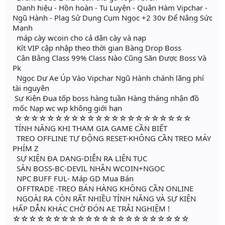
Danh hiệu - Hồn hoàn - Tu Luyện - Quân Hàm Vipchar -
Ngũ Hành - Plag Sử Dụng Cụm Ngọc +2 30v Để Nâng Sức
Mạnh
máp cày wcoin cho cả dân cày và nạp
Kít VIP cập nhập theo thời gian Bàng Drop Boss
Cân Bằng Class 99% Class Nào Cũng Săn Được Boss Và
Pk
Ngọc Dư Ae Úp Vào Vipchar Ngũ Hành chánh lãng phí
tài nguyên
️Sự Kiện Đua tốp boss hàng tuần Hàng tháng nhận đồ
mốc Nạp wc wp không giới hạn
☆☆☆☆☆☆☆☆☆☆☆☆☆☆☆☆☆☆☆☆☆☆
TÍNH NĂNG KHI THAM GIA GAME CẦN BIẾT
TREO OFFLINE TỰ ĐỘNG RESET-KHÔNG CẦN TREO MÁY
PHÍM Z
SỰ KIỆN ĐA DẠNG-DIỄN RA LIÊN TỤC
SĂN BOSS-BC-DEVIL NHẬN WCOIN+NGỌC
NPC BUFF FUL- Máp GD Mua Bán
OFFTRADE -TREO BÁN HÀNG KHÔNG CẦN ONLINE
NGOÀI RA CÒN RẤT NHIỀU TÍNH NĂNG VÀ SỰ KIỆN
HẤP DẪN KHÁC CHỜ ĐÓN AE TRẢI NGHIỆM !
☆☆☆☆☆☆☆☆☆☆☆☆☆☆☆☆☆☆☆☆☆☆