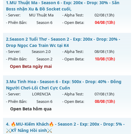
1.
MU Thuật Ma - Season 6 - Exp: 200x - Drop: 30% - Săn
Boss nhận Xu & Đồ Socket cuối,
- Server:
MU Thuật Ma
- Alpha Test:
02/08
(13h)
- Phiên Bản:
Season 6
- Open Beta:
04/08
(13h)
MU Thuật Ma - Săn Boss nhận Xu & Đồ Socket cuối,
2.
Season 2 Tuổi Thơ - Season 2 - Exp: 200x - Drop: 20% -
Mu mới ra tháng 08 2026 - Mở máy chủ
MU Thuật Ma
vào
Drop Ngọc Cao Train Wc tại K4
13h ngày 04/08/2626
- Server:
Season 2.0
- Alpha Test:
08/08
(13h)
- Phiên Bản:
Season 2
- Open Beta:
10/08
(13h)
Exp: 200x - Drop: 30%
Open Beta ngày mai
Kiểu reset: Reset In Game
Thể loại: Mu Nguyên bản Webzen
Season 2 Tuổi Thơ - Drop Ngọc Cao Train Wc tại K4
3.
Mu Tinh Hoa - Season 6 - Exp: 500x - Drop: 40% - Đông
Antihack: VietGuard
Mu mới ra tháng 08 2026 - Mở máy chủ
Season 2.0
vào 13h
Người Chơi-Lối Chơi Cực Cuốn
ngày 10/08/2626
- Server:
LORENCIA
- Alpha Test:
07/08
(13h)
- Phiên Bản:
Season 6
- Open Beta:
08/08
(13h)
Exp: 200x - Drop: 20%
Open Beta hôm qua
Kiểu reset: Reset In Game
Thể loại: Mu Bán Đồ Full Trong Shop
Mu Tinh Hoa - Đông Người Chơi-Lối Chơi Cực Cuốn
4.
🔥MU-Kiếm Khách🔥 - Season 2 - Exp: 200x - Drop: 5% -
Antihack: GameGuard
Mu mới ra tháng 08 2026 - Mở máy chủ
LORENCIA
vào 13h
⚔️KỸ Năng Hồi sinh⚔️