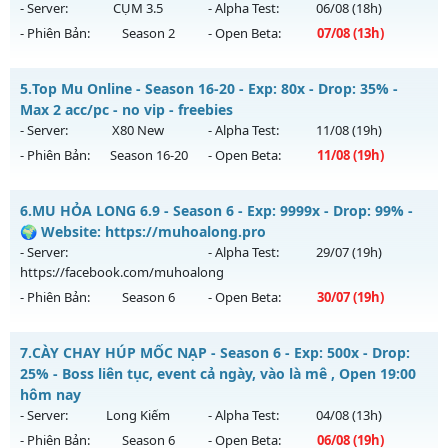
ngày 08/08/2626
- Server:
CỤM 3.5
- Alpha Test:
06/08
(18h)
- Phiên Bản:
Season 2
- Open Beta:
07/08
(13h)
Exp: 500x - Drop: 40%
Kiểu reset: Reset In Game
🔥MU-Kiếm Khách🔥 - ⚔️KỸ Năng Hồi sinh⚔️
5.
Top Mu Online - Season 16-20 - Exp: 80x - Drop: 35% -
Thể loại: Mu Nguyên bản Webzen
Mu mới ra tháng 08 2026 - Mở máy chủ
CỤM 3.5
vào 13h
Max 2 acc/pc - no vip - freebies
Antihack: Anti Vip
ngày 07/08/2626
- Server:
X80 New
- Alpha Test:
11/08
(19h)
- Phiên Bản:
Season 16-20
- Open Beta:
11/08
(19h)
Exp: 200x - Drop: 5%
Kiểu reset: Reset In Game
Top Mu Online - Max 2 acc/pc - no vip - freebies
6.
MU HỎA LONG 6.9 - Season 6 - Exp: 9999x - Drop: 99% -
Thể loại: Mu Nguyên bản Webzen
Mu mới ra tháng 08 2026 - Mở máy chủ
X80 New
vào 19h
🌍 Website: https://muhoalong.pro
Antihack: Sharkguard
ngày 11/08/2626
- Server:
- Alpha Test:
29/07
(19h)
https://facebook.com/muhoalong
Exp: 80x - Drop: 35%
- Phiên Bản:
Season 6
- Open Beta:
30/07
(19h)
Kiểu reset: Reset In Game
Thể loại: Mu Nguyên bản Webzen
MU HỎA LONG 6.9 - 🌍 Website: https://muhoalong.pro
7.
CÀY CHAY HÚP MỐC NẠP - Season 6 - Exp: 500x - Drop:
Antihack: AntiShield
Mu mới ra tháng 07 2026 - Mở máy chủ
25% - Boss liên tục, event cả ngày, vào là mê , Open 19:00
https://facebook.com/muhoalong
vào 19h ngày
hôm nay
30/07/2626
- Server:
Long Kiếm
- Alpha Test:
04/08
(13h)
- Phiên Bản:
Season 6
- Open Beta:
06/08
(19h)
Exp: 9999x - Drop: 99%