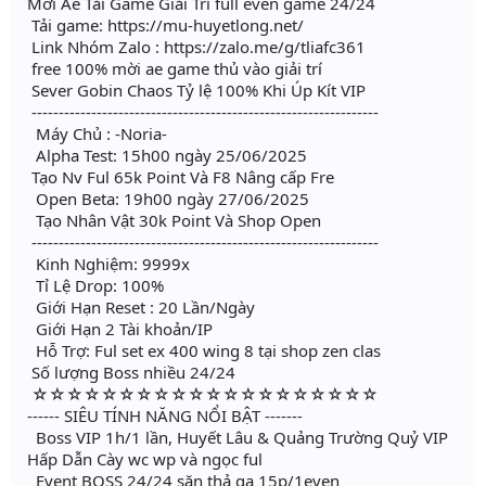
Mời Ae Tải Game Giải Trí full even game 24/24
Tải game: https://mu-huyetlong.net/
Link Nhóm Zalo : https://zalo.me/g/tliafc361
free 100% mời ae game thủ vào giải trí
Sever Gobin Chaos Tỷ lệ 100% Khi Úp Kít VIP
----------------------------------------------------------------
Máy Chủ : -Noria-
Alpha Test: 15h00 ngày 25/06/2025
Tạo Nv Ful 65k Point Và F8 Nâng cấp Fre
Open Beta: 19h00 ngày 27/06/2025
Tạo Nhân Vật 30k Point Và Shop Open
----------------------------------------------------------------
Kinh Nghiệm: 9999x
Tỉ Lệ Drop: 100%
Giới Hạn Reset : 20 Lần/Ngày
Giới Hạn 2 Tài khoản/IP
Hỗ Trợ: Ful set ex 400 wing 8 tại shop zen clas
Số lượng Boss nhiều 24/24
☆☆☆☆☆☆☆☆☆☆☆☆☆☆☆☆☆☆☆☆
------ SIÊU TÍNH NĂNG NỔI BẬT -------
Boss VIP 1h/1 lần, Huyết Lâu & Quảng Trường Quỷ VIP
Hấp Dẫn Cày wc wp và ngọc ful
Event BOSS 24/24 săn thả ga 15p/1even