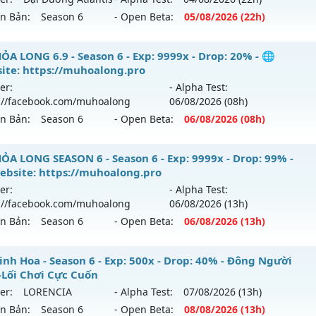
tihack: 8x
ới ra tháng 08 2026 - Mở máy chủ
https://facebook.com
ên Bản:
Season 6
- Open Beta:
05/08
/2026
(22h)
 08/08/2626
9999x - Drop: 99%
 ATLANS - Reset Đổi Quà
ỎA LONG 6.9 - Season 6 - Exp: 9999x - Drop: 20% - 🌐
ite: https://muhoalong.pro
reset: Non Reset
 mới ra tháng 08 2026 - Mở máy chủ
Đại Dương Atlantis
v
er:
- Alpha Test:
/08/2626
loại: Mu Nguyên bản Webzen
://facebook.com/muhoalong
06/08
/2026
(08h)
ên Bản:
Season 6
- Open Beta:
06/08
/2026
(08h)
p: 100x - Drop: 20%
ack: XShield
ểu reset: Reset In Game
ỎA LONG 6.9 - 🌐 Website: https://muhoalong.pro
ỎA LONG SEASON 6 - Season 6 - Exp: 9999x - Drop: 99% -
ể loại: Mu Nguyên bản Webzen
ebsite: https://muhoalong.pro
ới ra tháng 08 2026 - Mở máy chủ
https://facebook.com
er:
- Alpha Test:
tihack: Shark
 06/08/2626
://facebook.com/muhoalong
06/08
/2026
(13h)
ên Bản:
Season 6
- Open Beta:
06/08
/2026
(13h)
9999x - Drop: 20%
reset: Non Reset
ỎA LONG SEASON 6 - 🌐 Website: https://muhoalong.pro
inh Hoa - Season 6 - Exp: 500x - Drop: 40% - Đông Người
loại: Mu Nguyên bản Webzen
-Lối Chơi Cực Cuốn
ới ra tháng 08 2026 - Mở máy chủ
https://facebook.com
er:
LORENCIA
- Alpha Test:
07/08
/2026
(13h)
ack: XShield
 06/08/2626
ên Bản:
Season 6
- Open Beta:
08/08
/2026
(13h)