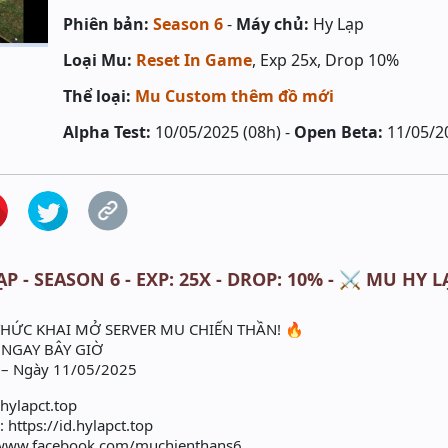
Phiên bản:
Season 6
-
Máy chủ:
Hy Lạp
Loại Mu:
Reset In Game
, Exp 25x, Drop 10%
Thể loại:
Mu Custom thêm đồ mới
Alpha Test:
10/05/2025 (08h) -
Open Beta:
11/05/2
ẠP - SEASON 6 - EXP: 25X - DROP: 10% - ⚔️ MU HY 
HỨC KHAI MỞ SERVER MU CHIẾN THẦN! 🔥
a NGAY BÂY GIỜ
 – Ngày 11/05/2025
/hylapct.top
 https://id.hylapct.top
//www.facebook.com/muchienthans6