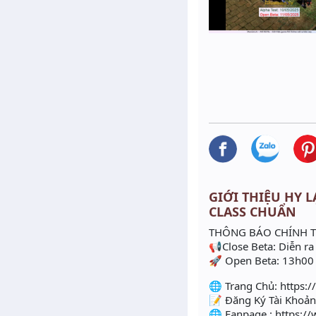
GIỚI THIỆU HY L
CLASS CHUẨN
THÔNG BÁO CHÍNH T
📢Close Beta: Diễn r
🚀 Open Beta: 13h00
🌐 Trang Chủ: https:/
📝 Đăng Ký Tài Khoản:
🌐 Fanpage : https: