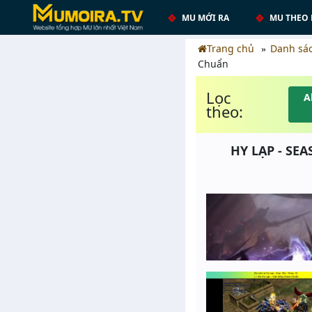
MU MỚI RA
MU THEO 
Trang chủ
Danh sá
Chuẩn
Lọc
A
theo:
HY LẠP - SEA