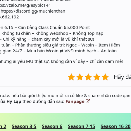
tps://zalo.me/g/esyblc141
 https://discord.gg/muchienthan
08.662.192
n 6.15 – Cân bằng Class Chuẩn 65.000 Point
– Không tu chân – Không webshop – Không Top nạp
 Chỉ kỹ năng + chăm cày mới là vũ khí thật sự!
tuần – Phần thưởng siêu giá trị: Ngọc – Wcoin – Item Hiếm
g gian 24/7 – Mua bán Wcoin ⇄ VNĐ minh bạch – An toàn
 những ai yêu MU thật sự, không cần ví dày – chỉ cần đam mê!
Hãy đ
a.tv: nếu bài giới thiệu mu mới ra có like & share nhận code gam
 của
Hy Lạp
theo đường dẫn sau:
Fanpage
n 2
Season 3-5
Season 6
Season 7-15
Season 16-20