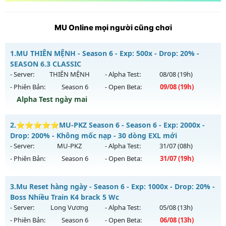
MU Online mọi người cũng chơi
1.
MU THIÊN MỆNH - Season 6 - Exp: 500x - Drop: 20% -
SEASON 6.3 CLASSIC
- Server:
THIÊN MỆNH
- Alpha Test:
08/08
(19h)
- Phiên Bản:
Season 6
- Open Beta:
09/08
(19h)
Alpha Test ngày mai
MU THIÊN MỆNH - SEASON 6.3 CLASSIC
2.
⭐⭐⭐⭐⭐MU-PKZ Season 6 - Season 6 - Exp: 2000x -
Mu mới ra tháng 08 2026 - Mở máy chủ
THIÊN MỆNH
vào
Drop: 200% - Không mốc nạp - 30 dòng EXL mới
19h ngày 09/08/2626
- Server:
MU-PKZ
- Alpha Test:
31/07
(08h)
- Phiên Bản:
Season 6
- Open Beta:
31/07
(19h)
Exp: 500x - Drop: 20%
Kiểu reset: Reset In Game
⭐⭐⭐⭐⭐MU-PKZ Season 6 - Không mốc nạp - 30 dòng
3.
Mu Reset hàng ngày - Season 6 - Exp: 1000x - Drop: 20% -
Thể loại: Mu Nguyên bản Webzen
EXL mới
Boss Nhiều Train K4 brack 5 Wc
Antihack: Antihack chạy bằng cơm
Mu mới ra tháng 07 2026 - Mở máy chủ
MU-PKZ
vào 19h
- Server:
Long Vương
- Alpha Test:
05/08
(13h)
ngày 31/07/2626
- Phiên Bản:
Season 6
- Open Beta:
06/08
(13h)