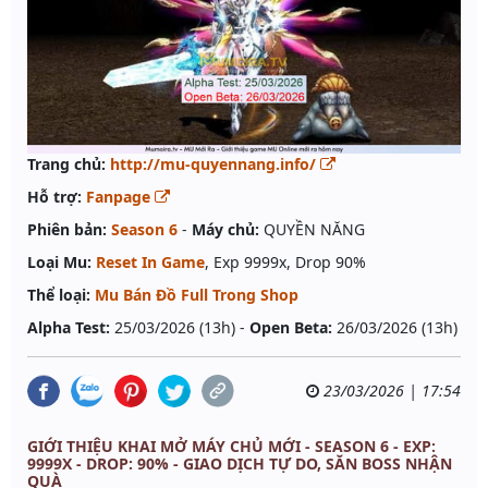
Trang chủ:
http://mu-quyennang.info/
Hỗ trợ:
Fanpage
Phiên bản:
Season 6
-
Máy chủ:
QUYỀN NĂNG
Loại Mu:
Reset In Game
, Exp 9999x, Drop 90%
Thể loại:
Mu Bán Đồ Full Trong Shop
Alpha Test:
25/03/2026 (13h) -
Open Beta:
26/03/2026 (13h)
23/03/2026 | 17:54
GIỚI THIỆU KHAI MỞ MÁY CHỦ MỚI - SEASON 6 - EXP:
9999X - DROP: 90% - GIAO DỊCH TỰ DO, SĂN BOSS NHẬN
QUÀ