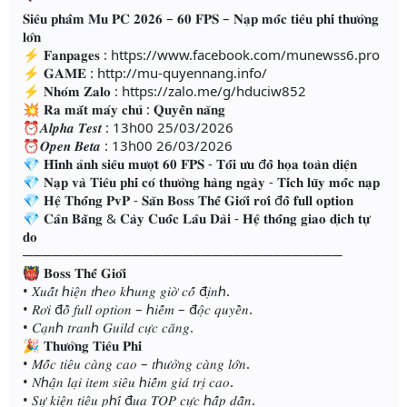
𝐒𝐢𝐞̂𝐮 𝐩𝐡𝐚̂̉𝐦 𝐌𝐮 𝐏𝐂 𝟐𝟎𝟐𝟔 – 𝟔𝟎 𝐅𝐏𝐒 – 𝐍𝐚̣𝐩 𝐦𝐨̂́𝐜 𝐭𝐢𝐞̂𝐮 𝐩𝐡𝐢́ 𝐭𝐡𝐮̛𝐨̛̉𝐧𝐠
𝐥𝐨̛́𝐧
⚡ 𝐅𝐚𝐧𝐩𝐚𝐠𝐞𝐬 : https://www.facebook.com/munewss6.pro
⚡ 𝐆𝐀𝐌𝐄 : http://mu-quyennang.info/
⚡ 𝐍𝐡𝐨́𝐦 𝐙𝐚𝐥𝐨 : https://zalo.me/g/hduciw852
💥 𝐑𝐚 𝐦𝐚̆́𝐭 𝐦𝐚́𝐲 𝐜𝐡𝐮̉ : 𝐐𝐮𝐲𝐞̂̀𝐧 𝐧𝐚̆𝐧𝐠
⏰𝑨𝒍𝒑𝒉𝒂 𝑻𝒆𝒔𝒕 : 13h00 25/03/2026
⏰𝑶𝒑𝒆𝒏 𝑩𝒆𝒕𝒂 : 13h00 26/03/2026
💎 𝐇𝐢̀𝐧𝐡 𝐚̉𝐧𝐡 𝐬𝐢𝐞̂𝐮 𝐦𝐮̛𝐨̛̣𝐭 𝟔𝟎 𝐅𝐏𝐒 - 𝐓𝐨̂́𝐢 𝐮̛𝐮 đ𝐨̂̀ 𝐡𝐨̣𝐚 𝐭𝐨𝐚̀𝐧 𝐝𝐢𝐞̣̂𝐧
💎 𝐍𝐚̣𝐩 𝐯𝐚̀ 𝐓𝐢𝐞̂𝐮 𝐩𝐡𝐢́ 𝐜𝐨́ 𝐭𝐡𝐮̛𝐨̛̉𝐧𝐠 𝐡𝐚̀𝐧𝐠 𝐧𝐠𝐚̀𝐲 - 𝐓𝐢́𝐜𝐡 𝐥𝐮̃𝐲 𝐦𝐨̂́𝐜 𝐧𝐚̣𝐩
💎 𝐇𝐞̣̂ 𝐓𝐡𝐨̂́𝐧𝐠 𝐏𝐯𝐏 - 𝐒𝐚̆𝐧 𝐁𝐨𝐬𝐬 𝐓𝐡𝐞̂́ 𝐆𝐢𝐨̛́𝐢 𝐫𝐨̛𝐢 đ𝐨̂̀ 𝐟𝐮𝐥𝐥 𝐨𝐩𝐭𝐢𝐨𝐧
💎 𝐂𝐚̂𝐧 𝐁𝐚̆̀𝐧𝐠 & 𝐂𝐚̀𝐲 𝐂𝐮𝐨̂́𝐜 𝐋𝐚̂𝐮 𝐃𝐚̀𝐢 - 𝐇𝐞̣̂ 𝐭𝐡𝐨̂́𝐧𝐠 𝐠𝐢𝐚𝐨 𝐝𝐢̣𝐜𝐡 𝐭𝐮̛̣
𝐝𝐨
────────────────────────────────
👹 𝐁𝐨𝐬𝐬 𝐓𝐡𝐞̂́ 𝐆𝐢𝐨̛́𝐢
• 𝑋𝑢𝑎̂́𝑡 ℎ𝑖𝑒̣̂𝑛 𝑡ℎ𝑒𝑜 𝑘ℎ𝑢𝑛𝑔 𝑔𝑖𝑜̛̀ 𝑐𝑜̂́ đ𝑖̣𝑛ℎ.
• 𝑅𝑜̛𝑖 đ𝑜̂̀ 𝑓𝑢𝑙𝑙 𝑜𝑝𝑡𝑖𝑜𝑛 – ℎ𝑖𝑒̂́𝑚 – đ𝑜̣̂𝑐 𝑞𝑢𝑦𝑒̂̀𝑛.
• 𝐶𝑎̣𝑛ℎ 𝑡𝑟𝑎𝑛ℎ 𝐺𝑢𝑖𝑙𝑑 𝑐𝑢̛̣𝑐 𝑐𝑎̆𝑛𝑔.
🎉 𝐓𝐡𝐮̛𝐨̛̉𝐧𝐠 𝐓𝐢𝐞̂𝐮 𝐏𝐡𝐢́
• 𝑀𝑜̂́𝑐 𝑡𝑖𝑒̂𝑢 𝑐𝑎̀𝑛𝑔 𝑐𝑎𝑜 – 𝑡ℎ𝑢̛𝑜̛̉𝑛𝑔 𝑐𝑎̀𝑛𝑔 𝑙𝑜̛́𝑛.
• 𝑁ℎ𝑎̣̂𝑛 𝑙𝑎̣𝑖 𝑖𝑡𝑒𝑚 𝑠𝑖𝑒̂𝑢 ℎ𝑖𝑒̂́𝑚 𝑔𝑖𝑎́ 𝑡𝑟𝑖̣ 𝑐𝑎𝑜.
• 𝑆𝑢̛̣ 𝑘𝑖𝑒̣̂𝑛 𝑡𝑖𝑒̂𝑢 𝑝ℎ𝑖́ đ𝑢𝑎 𝑇𝑂𝑃 𝑐𝑢̛̣𝑐 ℎ𝑎̂́𝑝 𝑑𝑎̂̃𝑛.