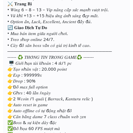
⚔ 𝐓𝐫𝐚𝐧𝐠 𝐁𝐢̣
• 𝑊𝑖𝑛𝑔 6 – 8 – 13 – 𝑉𝑖𝑝 𝑛𝑎̂𝑛𝑔 𝑐𝑎̂́𝑝 𝑠𝑢̛́𝑐 𝑚𝑎̣𝑛ℎ 𝑣𝑢̛𝑜̛̣𝑡 𝑡𝑟𝑜̣̂𝑖.
• 𝑉𝑢̃ 𝑘ℎ𝑖́ +13 – +15 ℎ𝑖𝑒̣̂𝑢 𝑢̛́𝑛𝑔 𝑎́𝑛ℎ 𝑠𝑎́𝑛𝑔 đ𝑒̣𝑝 𝑚𝑎̆́𝑡.
• 𝑂𝑝𝑡𝑖𝑜𝑛 𝑎̂̉𝑛, 𝐿𝑢𝑐𝑘, 𝐸𝑥𝑐𝑒𝑙𝑙𝑒𝑛𝑡, 𝐴𝑛𝑐𝑖𝑒𝑛𝑡 đ𝑎̂̀𝑦 đ𝑢̉.
🔄 𝐆𝐢𝐚𝐨 𝐃𝐢̣𝐜𝐡 𝐓𝐮̛̣ 𝐃𝐨
• 𝑀𝑢𝑎 𝑏𝑎́𝑛 𝑖𝑡𝑒𝑚 𝑔𝑖𝑢̛̃𝑎 𝑛𝑔𝑢̛𝑜̛̀𝑖 𝑐ℎ𝑜̛𝑖.
• 𝑇𝑟𝑒𝑜 𝑠ℎ𝑜𝑝 𝑜𝑛𝑙𝑖𝑛𝑒 24/7.
• 𝐶𝑎̀𝑦 đ𝑜̂̀ 𝑠𝑎̆𝑛 𝑏𝑜𝑠𝑠 𝑣𝑎̂̃𝑛 𝑐𝑜́ 𝑔𝑖𝑎́ 𝑡𝑟𝑖̣ 𝑘𝑖𝑛ℎ 𝑡𝑒̂́ 𝑐𝑎𝑜.
────────────────────────────────
------ ♻ 𝑇𝐻𝑂̂𝑁𝐺 𝑇𝐼𝑁 𝑇𝑅𝑂𝑁𝐺 𝐺𝐴𝑀𝐸♻ -------
🖥 𝐺𝑖𝑜̛́𝑖 ℎ𝑎̣𝑛 𝑡𝑎̀𝑖 𝑘ℎ𝑜𝑎̉𝑛 : 4 𝑡𝑘/1 𝑝𝑐
👉𝑇𝑎̣𝑜 𝑛ℎ𝑎̂𝑛 𝑣𝑎̣̂𝑡 : 20.000 𝑝𝑜𝑖𝑛𝑡
👉𝐸𝑥𝑝 : 999999𝑥
👉𝐷𝑟𝑜𝑝 : 90%
👉Đ𝑜̂̀ 𝑚𝑎𝑥 𝑓𝑢𝑙𝑙 𝑜𝑝𝑡𝑖𝑜𝑛
👉𝐺ℎ𝑟𝑠 : 40 𝑙𝑎̂̀𝑛 /𝑛𝑔𝑎̀𝑦
👉2 𝑊𝑐𝑜𝑖𝑛 /1 𝑞𝑢𝑎́𝑖 ( 𝐵𝑎𝑟𝑟𝑎𝑐𝑘, 𝐾𝑎𝑛𝑡𝑢𝑟𝑢 𝑟𝑒𝑙𝑖𝑐 )
👉𝐴𝑢𝑡𝑜 𝑟𝑒𝑠𝑒𝑡 𝑖𝑛 𝑔𝑎𝑚𝑒
👉𝐴𝑢𝑡𝑜 𝑜𝑓𝑓𝑙𝑖𝑛𝑒 𝑐𝑜́ 𝑡𝑢̛̣ đ𝑜̣̂𝑛𝑔 𝑛ℎ𝑎̣̆𝑡 đ𝑜̂̀
👉𝐶𝑎̂𝑛 𝑏𝑎̆̀𝑛𝑔 𝑑𝑎𝑚𝑒 7 𝑐𝑙𝑎𝑠𝑠 𝑐ℎ𝑢𝑎̂̉𝑛 𝑤𝑒𝑏 𝑧𝑒𝑛
✅𝐵𝑜𝑠𝑠 & 𝑠𝑢̛̣ 𝑘𝑖𝑒̣̂𝑛 𝑑𝑎̀𝑦 đ𝑎̣̆𝑐
✅Đ𝑜̂̀ ℎ𝑜̣𝑎 60 𝐹𝑃𝑆 𝑚𝑢̛𝑜̛̣𝑡 𝑚𝑎̀