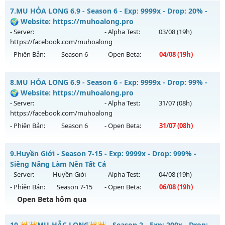
Thể loại: Mu Nguyên bản Webzen
Hà Nội 2003 - Hoài N - Nơi ký ức MU sống lại
7.
MU HỎA LONG 6.9 - Season 6 - Exp: 9999x - Drop: 20% -
Antihack: UGK ANTIHACK
Mu mới ra tháng 08 2026 - Mở máy chủ
Hoài Niệm
vào 14h
🌍 Website: https://muhoalong.pro
ngày 08/08/2626
- Server:
- Alpha Test:
03/08
(19h)
https://facebook.com/muhoalong
Exp: 300x - Drop: 40%
- Phiên Bản:
Season 6
- Open Beta:
04/08
(19h)
Kiểu reset: Reset In Game
Thể loại: Mu Custom thêm đồ mới
MU HỎA LONG 6.9 - 🌍 Website: https://muhoalong.pro
8.
MU HỎA LONG 6.9 - Season 6 - Exp: 9999x - Drop: 99% -
Antihack: UKG
Mu mới ra tháng 08 2026 - Mở máy chủ
🌍 Website: https://muhoalong.pro
https://facebook.com/muhoalong
vào 19h ngày
- Server:
- Alpha Test:
31/07
(08h)
04/08/2626
https://facebook.com/muhoalong
- Phiên Bản:
Season 6
- Open Beta:
31/07
(08h)
Exp: 9999x - Drop: 20%
Kiểu reset: Non Reset
MU HỎA LONG 6.9 - 🌍 Website: https://muhoalong.pro
9.
Huyền Giới - Season 7-15 - Exp: 9999x - Drop: 999% -
Thể loại: Mu Nguyên bản Webzen
Mu mới ra tháng 07 2026 - Mở máy chủ
Siêng Năng Làm Nên Tất Cả
Antihack: XShield
https://facebook.com/muhoalong
vào 08h ngày
- Server:
Huyền Giới
- Alpha Test:
04/08
(19h)
31/07/2626
- Phiên Bản:
Season 7-15
- Open Beta:
06/08
(19h)
Exp: 9999x - Drop: 99%
Open Beta hôm qua
Kiểu reset: Non Reset
Huyền Giới - Siêng Năng Làm Nên Tất Cả
10.
👑👑MU-HẮC LONG👑👑 - Season 2 - Exp: 200x - Drop: