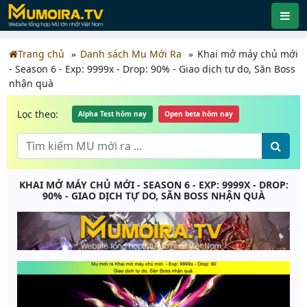
Trang chủ
Danh sách Mu Mới Ra
Khai mở máy chủ mới
- Season 6 - Exp: 9999x - Drop: 90% - Giao dịch tự do, Săn Boss
nhận quà
Lọc theo:
Alpha Test hôm nay
Open beta hôm nay
KHAI MỞ MÁY CHỦ MỚI - SEASON 6 - EXP: 9999X - DROP:
90% - GIAO DỊCH TỰ DO, SĂN BOSS NHẬN QUÀ