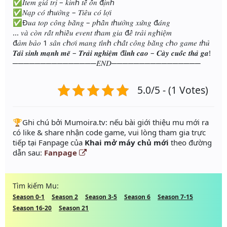
✅𝐼𝑡𝑒𝑚 𝑔𝑖𝑎́ 𝑡𝑟𝑖̣ – 𝑘𝑖𝑛ℎ 𝑡𝑒̂́ 𝑜̂̉𝑛 đ𝑖̣𝑛ℎ
✅𝑁𝑎̣𝑝 𝑐𝑜́ 𝑡ℎ𝑢̛𝑜̛̉𝑛𝑔 – 𝑇𝑖𝑒̂𝑢 𝑐𝑜́ 𝑙𝑜̛̣𝑖
✅Đ𝑢𝑎 𝑡𝑜𝑝 𝑐𝑜̂𝑛𝑔 𝑏𝑎̆̀𝑛𝑔 – 𝑝ℎ𝑎̂̀𝑛 𝑡ℎ𝑢̛𝑜̛̉𝑛𝑔 𝑥𝑢̛́𝑛𝑔 đ𝑎́𝑛𝑔
... 𝑣𝑎̀ 𝑐𝑜̀𝑛 𝑟𝑎̂́𝑡 𝑛ℎ𝑖𝑒̂̀𝑢 𝑒𝑣𝑒𝑛𝑡 𝑡ℎ𝑎𝑚 𝑔𝑖𝑎 đ𝑒̂̉ 𝑡𝑟𝑎̉𝑖 𝑛𝑔ℎ𝑖𝑒̣̂𝑚
đ𝑎̉𝑚 𝑏𝑎̉𝑜 1 𝑠𝑎̂𝑛 𝑐ℎ𝑜̛𝑖 𝑚𝑎𝑛𝑔 𝑡𝑖́𝑛ℎ 𝑐ℎ𝑎̂́𝑡 𝑐𝑜̂𝑛𝑔 𝑏𝑎̆̀𝑛𝑔 𝑐ℎ𝑜 𝑔𝑎𝑚𝑒 𝑡ℎ𝑢̉
𝑻𝒂́𝒊 𝒔𝒊𝒏𝒉 𝒎𝒂̣𝒏𝒉 𝒎𝒆̃ – 𝑻𝒓𝒂̉𝒊 𝒏𝒈𝒉𝒊𝒆̣̂𝒎 đ𝒊̉𝒏𝒉 𝒄𝒂𝒐 – 𝑪𝒂̀𝒚 𝒄𝒖𝒐̂́𝒄 𝒕𝒉𝒂̉ 𝒈𝒂!
───────────────𝐸𝑁𝐷────────────────
5.0/5 - (1 Votes)
️🏆Ghi chú bởi Mumoira.tv: nếu bài giới thiệu mu mới ra
có like & share nhận code game, vui lòng tham gia trực
tiếp tại Fanpage của
Khai mở máy chủ mới
theo đường
dẫn sau:
Fanpage
Tìm kiếm Mu:
Season 0-1
Season 2
Season 3-5
Season 6
Season 7-15
Season 16-20
Season 21