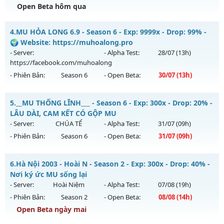
Exp: 2000x - Drop: 200%
Open Beta hôm qua
Kiểu reset: Reset In Game
Mu Reset hàng ngày - Boss Nhiều Train K4 brack 5 Wc
4.
MU HỎA LONG 6.9 - Season 6 - Exp: 9999x - Drop: 99% -
Thể loại: Mu Nguyên bản Webzen
Mu mới ra tháng 08 2026 - Mở máy chủ
Long Vương
vào
🌍 Website: https://muhoalong.pro
Antihack: SuperAnti
13h ngày 06/08/2626
- Server:
- Alpha Test:
28/07
(13h)
https://facebook.com/muhoalong
Exp: 1000x - Drop: 20%
- Phiên Bản:
Season 6
- Open Beta:
30/07
(13h)
Kiểu reset: Reset In Game
Thể loại: Mu Nguyên bản Webzen
MU HỎA LONG 6.9 - 🌍 Website: https://muhoalong.pro
5.
__MU THỐNG LĨNH___ - Season 6 - Exp: 300x - Drop: 20% -
Antihack: GameGuard
Mu mới ra tháng 07 2026 - Mở máy chủ
LÂU DÀI, CAM KẾT CÓ GỘP MU
https://facebook.com/muhoalong
vào 13h ngày
- Server:
CHÚA TỂ
- Alpha Test:
31/07
(09h)
30/07/2626
- Phiên Bản:
Season 6
- Open Beta:
31/07
(09h)
Exp: 9999x - Drop: 99%
__MU THỐNG LĨNH___ - LÂU DÀI, CAM KẾT CÓ GỘP MU
Kiểu reset: Non Reset
6.
Hà Nội 2003 - Hoài N - Season 2 - Exp: 300x - Drop: 40% -
Mu mới ra tháng 07 2026 - Mở máy chủ
CHÚA TỂ
vào 09h
Nơi ký ức MU sống lại
Thể loại: Mu Nguyên bản Webzen
ngày 31/07/2626
- Server:
Hoài Niệm
- Alpha Test:
07/08
(19h)
Antihack: Xshiel
- Phiên Bản:
Season 2
- Open Beta:
08/08
(14h)
Exp: 300x - Drop: 20%
Open Beta ngày mai
Kiểu reset: Reset In Game