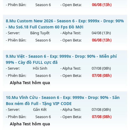
- Phiên Bản:
Season 6
- Open Beta:
06/08
(13h)
Exp: 500x - Drop: 30%
Kiểu reset: Reset In Game
Mu Ss6.18Full Custom - Mu Dễ Chơi, Dễ Cày Quốc, Miễn Phí
8.
Mu Custom New 2026 - Season 6 - Exp: 9999x - Drop: 90%
Thể loại: Mu Nguyên bản Webzen
Mu mới ra tháng 08 2026 - Mở máy chủ
Băng Băng
vào 13h
- Mu Ss6.18 Full Custom 60 Fps Đồ Mới
Antihack: Anti Vip bắt hack tuyệt đối
ngày 06/08/2626
- Server:
Băng Tuyết
- Alpha Test:
04/08
(13h)
- Phiên Bản:
Season 6
- Open Beta:
06/08
(13h)
Exp: 9999x - Drop: 90%
Kiểu reset: Reset In Game
Mu Custom New 2026 - Mu Ss6.18 Full Custom 60 Fps Đồ
9.
Mu Việt - Season 6 - Exp: 9999x - Drop: 90% - Miễn phí
Thể loại: Mu Custom thêm đồ mới
Mới
99% - Cày đồ FULL cực đã
Antihack: Gold dragon
Mu mới ra tháng 08 2026 - Mở máy chủ
Băng Tuyết
vào 13h
- Server:
Hồi Sinh
- Alpha Test:
07/08
(08h)
ngày 06/08/2626
- Phiên Bản:
Season 6
- Open Beta:
07/08
(08h)
Exp: 9999x - Drop: 90%
Alpha Test hôm qua
Kiểu reset: Reset In Game
Mu Việt - Miễn phí 99% - Cày đồ FULL cực đã
10.
Mu Vĩnh Cửu - Season 6 - Exp: 9999x - Drop: 90% - Săn
Thể loại: Mu Custom thêm đồ mới
Mu mới ra tháng 08 2026 - Mở máy chủ
Hồi Sinh
vào 08h
Box ném đồ Full - Tặng VIP CODE
Antihack: Gold Dragon
ngày 07/08/2626
- Server:
Gắn Kết
- Alpha Test:
07/08
(08h)
- Phiên Bản:
Season 6
- Open Beta:
07/08
(08h)
Exp: 9999x - Drop: 90%
Alpha Test hôm qua
Kiểu reset: Reset In Game