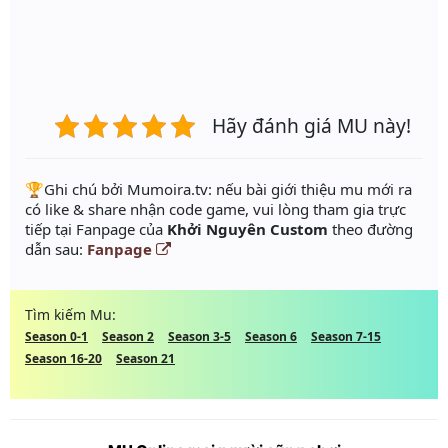
Hãy đánh giá MU này!
️🏆Ghi chú bởi Mumoira.tv: nếu bài giới thiệu mu mới ra
có like & share nhận code game, vui lòng tham gia trực
tiếp tại Fanpage của
Khởi Nguyên Custom
theo đường
dẫn sau:
Fanpage
Tìm kiếm Mu:
Season 0-1
Season 2
Season 3-5
Season 6
Season 7-15
Season 16-20
Season 21