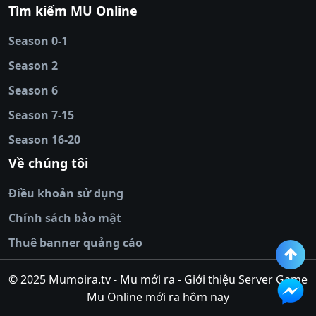
88
|
tài xỉu
Tìm kiếm MU Online
online
|
sunwin
|
hitclub
|
b52club
|
iwin
cái uy tín
|
kèo nhà
Season 0-1
cái
|
nowgoal
|
1gom
|
net88
|
max88
|
Season 2
đĩa
|
bắn cá đổi
thưởng
Season 6
|
https://bongdalu.ceo
|
trang chủ
fly88
|
new88
|
https://keonhacai.claims/
|
ht
Season 7-15
bóng đá
|
NEW88
|
socolive
Season 16-20
tv
|
hitclub
|
ok9
|
Hitclub
|
Vic88
|
Red8
win
|
Xoilac
|
open 88
|
open 88
|
sun
Về chúng tôi
win
|
hit club
|
Kingfun
|
game bài đổi
Điều khoản sử dụng
thưởng
|
rik vip
|
game bắn cá đổi
thưởng
|
giai ma keo nha
Chính sách bảo mật
cai
|
8xbet
|
MB66
|
ty le ca
Thuê banner quảng cáo
cuoc
|
https://lv88.space/
|
NK88
|
tài xỉu
online
|
tài xỉu online
|
hit club
|
top nhà
© 2025 Mumoira.tv - Mu mới ra - Giới thiệu Server Game
cái uy
Mu Online mới ra hôm nay
tín
|
go88
|
https://ok88vin.com/
|
789BET