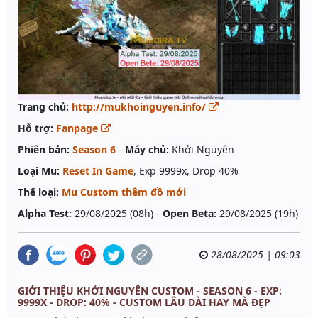
Trang chủ:
http://mukhoinguyen.info/
Hỗ trợ:
Fanpage
Phiên bản:
Season 6
-
Máy chủ:
Khởi Nguyên
Loại Mu:
Reset In Game
, Exp 9999x, Drop 40%
Thể loại:
Mu Custom thêm đồ mới
Alpha Test:
29/08/2025 (08h) -
Open Beta:
29/08/2025 (19h)
28/08/2025 | 09:03
GIỚI THIỆU KHỞI NGUYÊN CUSTOM - SEASON 6 - EXP:
9999X - DROP: 40% - CUSTOM LÂU DÀI HAY MÀ ĐẸP