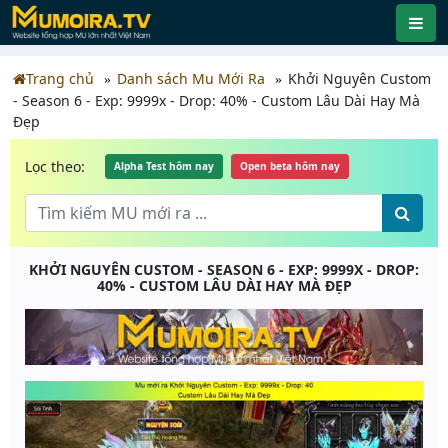
Trang chủ
Danh sách Mu Mới Ra
Khởi Nguyên Custom
- Season 6 - Exp: 9999x - Drop: 40% - Custom Lâu Dài Hay Mà
Đẹp
Lọc theo:
Alpha Test hôm nay
Open beta hôm nay
KHỞI NGUYÊN CUSTOM - SEASON 6 - EXP: 9999X - DROP:
40% - CUSTOM LÂU DÀI HAY MÀ ĐẸP