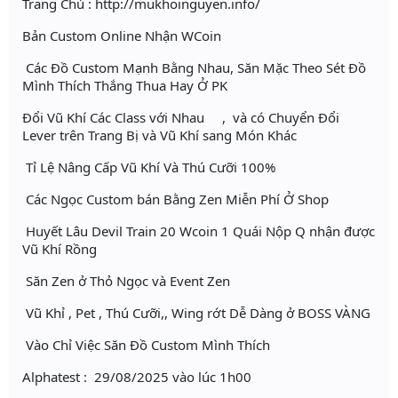
Trang Chủ : http://mukhoinguyen.info/
Bản Custom Online Nhận WCoin
Các Đồ Custom Mạnh Bằng Nhau, Săn Mặc Theo Sét Đồ
Mình Thích Thắng Thua Hay Ở PK
Đổi Vũ Khí Các Class với Nhau , và có Chuyển Đổi
Lever trên Trang Bị và Vũ Khí sang Món Khác
Tỉ Lệ Nâng Cấp Vũ Khí Và Thú Cưỡi 100%
Các Ngọc Custom bán Bằng Zen Miễn Phí Ở Shop
Huyết Lâu Devil Train 20 Wcoin 1 Quái Nộp Q nhận được
Vũ Khí Rồng
Săn Zen ở Thỏ Ngọc và Event Zen
Vũ Khỉ , Pet , Thú Cưỡi,, Wing rớt Dễ Dàng ở BOSS VÀNG
Vào Chỉ Việc Săn Đồ Custom Mình Thích
Alphatest : 29/08/2025 vào lúc 1h00