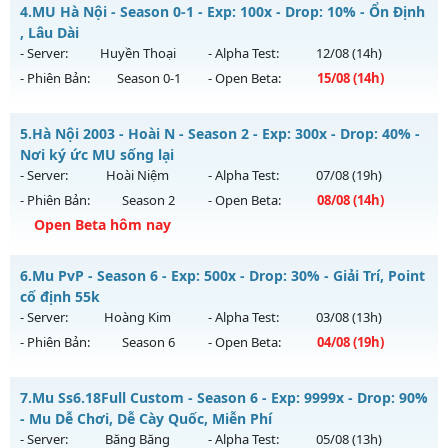
__MU LÃNH CHÚA__ - CHƠI LÀ NGHIỀN
Kiểu reset: Non Reset
4.
MU Hà Nội - Season 0-1 - Exp: 100x - Drop: 10% - Ổn Định
Mu mới ra tháng 08 2026 - Mở máy chủ
HÀ NỘI
vào 08h
, Lâu Dài
Thể loại: Mu Nguyên bản Webzen
ngày 02/08/2626
- Server:
Huyền Thoại
- Alpha Test:
12/08
(14h)
Antihack: Xshiel
- Phiên Bản:
Season 0-1
- Open Beta:
15/08
(14h)
Exp: 300x - Drop: 20%
Kiểu reset: Reset In Game
MU Hà Nội - Ổn Định , Lâu Dài
5.
Hà Nội 2003 - Hoài N - Season 2 - Exp: 300x - Drop: 40% -
Thể loại: Mu Nguyên bản Webzen
Mu mới ra tháng 08 2026 - Mở máy chủ
Huyền Thoại
vào
Nơi ký ức MU sống lại
Antihack: GoldShield
14h ngày 15/08/2626
- Server:
Hoài Niệm
- Alpha Test:
07/08
(19h)
- Phiên Bản:
Season 2
- Open Beta:
08/08
(14h)
Exp: 100x - Drop: 10%
Open Beta hôm nay
Kiểu reset: Reset In Game
Thể loại: Mu Nguyên bản Webzen
Hà Nội 2003 - Hoài N - Nơi ký ức MU sống lại
6.
Mu PvP - Season 6 - Exp: 500x - Drop: 30% - Giải Trí, Point
Antihack: ICM
Mu mới ra tháng 08 2026 - Mở máy chủ
Hoài Niệm
vào 14h
cố định 55k
ngày 08/08/2626
- Server:
Hoàng Kim
- Alpha Test:
03/08
(13h)
- Phiên Bản:
Season 6
- Open Beta:
04/08
(19h)
Exp: 300x - Drop: 40%
Kiểu reset: Reset In Game
Mu PvP - Giải Trí, Point cố định 55k
7.
Mu Ss6.18Full Custom - Season 6 - Exp: 9999x - Drop: 90%
Thể loại: Mu Custom thêm đồ mới
Mu mới ra tháng 08 2026 - Mở máy chủ
Hoàng Kim
vào 19h
- Mu Dễ Chơi, Dễ Cày Quốc, Miễn Phí
Antihack: UKG
ngày 04/08/2626
- Server:
Băng Băng
- Alpha Test:
05/08
(13h)