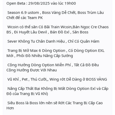
Open Beta : 29/08/2025 vào lúc 19h00
Season 6.9 ustom , Boss Vàng Dễ Chết, Boss Trùm Lâu
Chết để các Team PK
Wcoin có thể săn Có Bãi Train Wcoin,Bán Ngọc Cre Chaos
BS , Đi Huyết Lâu Devil , Bán Đồ Exl , Săn Boss
Sever Không Tu Chân Danh Hiệu , Chỉ Có Quân Hàm
Trang Bị Mở Max 6 Dòng Option , Có Dòng Option EXL
Mới , Phôi Đồ Nhiều Nâng Cấp Sướng
Cộng Hưởng Dòng Option Miễn Phí , Tất Cả Đồ Đều
Cộng Hưởng Được Với Nhau
Vũ Khỉ , Pet , Thú Cưỡi,, Wing rớt Dễ Dàng ở BOSS VÀNG
Nâng Cấp Thất Bại Không Bị Mất Dòng Option Exl và Cấp
Độ của Trang Bị Vũ Khí)
Siêu Boss là Boss lớn nên sẽ Rớt Các Trang Bị Cấp Cao
Hơn