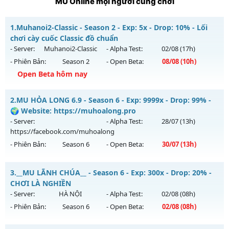
MU Online mọi người cũng chơi
1.
Muhanoi2-Classic - Season 2 - Exp: 5x - Drop: 10% - Lối
chơi cày cuốc Classic đồ chuẩn
- Server:
Muhanoi2-Classic
- Alpha Test:
02/08
(17h)
- Phiên Bản:
Season 2
- Open Beta:
08/08
(10h)
Open Beta hôm nay
Muhanoi2-Classic - Lối chơi cày cuốc Classic đồ chuẩn
2.
MU HỎA LONG 6.9 - Season 6 - Exp: 9999x - Drop: 99% -
Mu mới ra tháng 08 2026 - Mở máy chủ
Muhanoi2-Classic
🌍 Website: https://muhoalong.pro
vào 10h ngày 08/08/2626
- Server:
- Alpha Test:
28/07
(13h)
https://facebook.com/muhoalong
Exp: 5x - Drop: 10%
- Phiên Bản:
Season 6
- Open Beta:
30/07
(13h)
Kiểu reset: Reset In Game
Thể loại: Mu Nguyên bản Webzen
MU HỎA LONG 6.9 - 🌍 Website: https://muhoalong.pro
3.
__MU LÃNH CHÚA__ - Season 6 - Exp: 300x - Drop: 20% -
Antihack: Pro
Mu mới ra tháng 07 2026 - Mở máy chủ
CHƠI LÀ NGHIỀN
https://facebook.com/muhoalong
vào 13h ngày
- Server:
HÀ NỘI
- Alpha Test:
02/08
(08h)
30/07/2626
- Phiên Bản:
Season 6
- Open Beta:
02/08
(08h)
Exp: 9999x - Drop: 99%