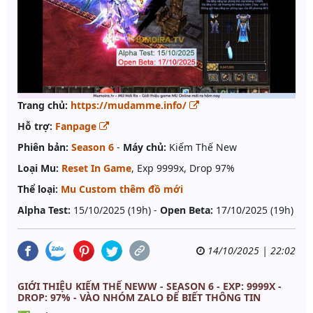
Trang chủ:
https://mudamme.info/
Hỗ trợ:
Fanpage
Phiên bản:
Season 6
-
Máy chủ:
Kiếm Thế New
Loại Mu:
Reset In Game
, Exp 9999x, Drop 97%
Thể loại:
Mu Custom thêm đồ mới
Alpha Test:
15/10/2025 (19h) -
Open Beta:
17/10/2025 (19h)
14/10/2025 | 22:02
GIỚI THIỆU KIẾM THẾ NEWW - SEASON 6 - EXP: 9999X -
DROP: 97% - VÀO NHÓM ZALO ĐỂ BIẾT THÔNG TIN