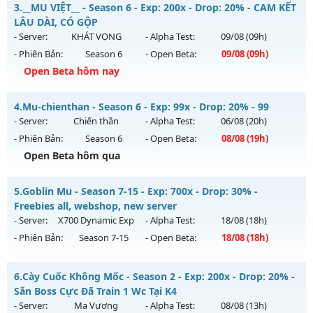
CÀY CHAY HÚP MỐC NẠP - Boss liên tục, event cả ngày, vào
3.
__MU VIỆT__ - Season 6 - Exp: 200x - Drop: 20% - CAM KẾT
là mê , Open 19:00 hôm nay
Antihack: Shark
LÂU DÀI, CÓ GỘP
Mu mới ra tháng 08 2026 - Mở máy chủ
Long Kiếm
vào 19h
- Server:
KHÁT VỌNG
- Alpha Test:
09/08
(09h)
ngày 06/08/2626
- Phiên Bản:
Season 6
- Open Beta:
09/08
(09h)
Exp: 500x - Drop: 25%
Open Beta hôm nay
Kiểu reset: Reset In Game
__MU VIỆT__ - CAM KẾT LÂU DÀI, CÓ GỘP
4.
Mu-chienthan - Season 6 - Exp: 99x - Drop: 20% - 99
Thể loại: Mu Nguyên bản Webzen
Mu mới ra tháng 08 2026 - Mở máy chủ
KHÁT VỌNG
vào
- Server:
Chiến thần
- Alpha Test:
06/08
(20h)
Antihack: VIP SHIELD
09h ngày 09/08/2626
- Phiên Bản:
Season 6
- Open Beta:
08/08
(19h)
Exp: 200x - Drop: 20%
Open Beta hôm qua
Kiểu reset: Reset In Game
Mu-chienthan - 99
5.
Goblin Mu - Season 7-15 - Exp: 700x - Drop: 30% -
Thể loại: Mu Nguyên bản Webzen
Mu mới ra tháng 08 2026 - Mở máy chủ
Chiến thần
vào 19h
Freebies all, webshop, new server
Antihack: GoldShield
ngày 08/08/2626
- Server:
X700 Dynamic Exp
- Alpha Test:
18/08
(18h)
- Phiên Bản:
Season 7-15
- Open Beta:
18/08
(18h)
Exp: 99x - Drop: 20%
Kiểu reset: Reset In Game
Goblin Mu - Freebies all, webshop, new server
6.
Cày Cuốc Không Mốc - Season 2 - Exp: 200x - Drop: 20% -
Thể loại: Mu Nguyên bản Webzen
Mu mới ra tháng 08 2026 - Mở máy chủ
X700 Dynamic Exp
Săn Boss Cực Đã Train 1 Wc Tại K4
Antihack: Anti 8x
vào 18h ngày 18/08/2626
- Server:
Ma Vương
- Alpha Test:
08/08
(13h)