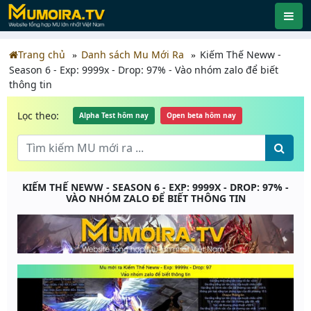
Trang chủ
Danh sách Mu Mới Ra
Kiếm Thế Neww -
Season 6 - Exp: 9999x - Drop: 97% - Vào nhóm zalo để biết
thông tin
Lọc theo:
Alpha Test hôm nay
Open beta hôm nay
KIẾM THẾ NEWW - SEASON 6 - EXP: 9999X - DROP: 97% -
VÀO NHÓM ZALO ĐỂ BIẾT THÔNG TIN