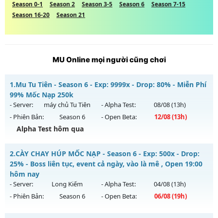
Season 0-1
Season 2
Season 3-5
Season 6
Season 7-15
Season 16-20
Season 21
MU Online mọi người cũng chơi
1.
Mu Tu Tiên - Season 6 - Exp: 9999x - Drop: 80% - Miễn Phí
99% Mốc Nạp 250k
- Server:
máy chủ Tu Tiên
- Alpha Test:
08/08
(13h)
- Phiên Bản:
Season 6
- Open Beta:
12/08
(13h)
Alpha Test hôm qua
Mu Tu Tiên - Miễn Phí 99% Mốc Nạp 250k
2.
CÀY CHAY HÚP MỐC NẠP - Season 6 - Exp: 500x - Drop:
Mu mới ra tháng 08 2026 - Mở máy chủ
máy chủ Tu Tiên
25% - Boss liên tục, event cả ngày, vào là mê , Open 19:00
vào 13h ngày 12/08/2626
hôm nay
- Server:
Long Kiếm
- Alpha Test:
04/08
(13h)
Exp: 9999x - Drop: 80%
- Phiên Bản:
Season 6
- Open Beta:
06/08
(19h)
Kiểu reset: Reset In Game
Thể loại: Mu Bán Đồ Full Trong Shop