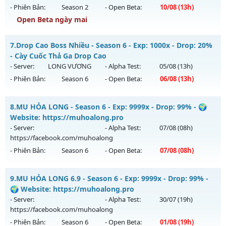
- Phiên Bản:
Season 2
- Open Beta:
10/08
(13h)
Exp: 700x - Drop: 30%
Open Beta ngày mai
Kiểu reset: Reset In Game
Thể loại: Mu Nguyên bản Webzen
Cày Cuốc Không Mốc - Săn Boss Cực Đã Train 1 Wc Tại K4
7.
Drop Cao Boss Nhiều - Season 6 - Exp: 1000x - Drop: 20%
Antihack: Yes-Anti
Mu mới ra tháng 08 2026 - Mở máy chủ
Ma Vương
vào 13h
- Cày Cuốc Thả Ga Drop Cao
ngày 10/08/2626
- Server:
LONG VƯƠNG
- Alpha Test:
05/08
(13h)
- Phiên Bản:
Season 6
- Open Beta:
06/08
(13h)
Exp: 200x - Drop: 20%
Kiểu reset: Reset In Game
Drop Cao Boss Nhiều - Cày Cuốc Thả Ga Drop Cao
8.
MU HỎA LONG - Season 6 - Exp: 9999x - Drop: 99% - 🌍
Thể loại: Mu Nguyên bản Webzen
Mu mới ra tháng 08 2026 - Mở máy chủ
LONG VƯƠNG
vào
Website: https://muhoalong.pro
Antihack: GameGuard
13h ngày 06/08/2626
- Server:
- Alpha Test:
07/08
(08h)
https://facebook.com/muhoalong
Exp: 1000x - Drop: 20%
- Phiên Bản:
Season 6
- Open Beta:
07/08
(08h)
Kiểu reset: Reset In Game
Thể loại: Mu Nguyên bản Webzen
MU HỎA LONG - 🌍 Website: https://muhoalong.pro
9.
MU HỎA LONG 6.9 - Season 6 - Exp: 9999x - Drop: 99% -
Antihack: GameGuard
Mu mới ra tháng 08 2026 - Mở máy chủ
🌍 Website: https://muhoalong.pro
https://facebook.com/muhoalong
vào 08h ngày
- Server:
- Alpha Test:
30/07
(19h)
07/08/2626
https://facebook.com/muhoalong
- Phiên Bản:
Season 6
- Open Beta:
01/08
(19h)
Exp: 9999x - Drop: 99%