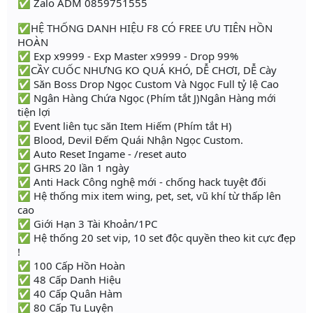
✅ Zalo ADM 0859751555
✅HỆ THỐNG DANH HIỆU F8 CÓ FREE ƯU TIÊN HỒN
HOÀN
✅ Exp x9999 - Exp Master x9999 - Drop 99%
✅CẦY CUỐC NHƯNG KO QUÁ KHÓ, DỄ CHƠI, DỄ Cày
✅ Săn Boss Drop Ngọc Custom Và Ngọc Full tỷ lệ Cao
✅ Ngân Hàng Chứa Ngọc (Phím tắt J)Ngân Hàng mới
tiện lợi
✅ Event liên tục săn Item Hiếm (Phím tắt H)
✅ Blood, Devil Đếm Quái Nhận Ngọc Custom.
✅ Auto Reset Ingame - /reset auto
✅ GHRS 20 lần 1 ngày
✅ Anti Hack Công nghệ mới - chống hack tuyệt đối
✅ Hệ thống mix item wing, pet, set, vũ khí từ thấp lên
cao
✅ Giới Hạn 3 Tài Khoản/1PC
✅ Hệ thống 20 set vip, 10 set độc quyền theo kit cực đẹp
!
✅ 100 Cấp Hồn Hoàn
✅ 48 Cấp Danh Hiệu
✅ 40 Cấp Quân Hàm
✅ 80 Cấp Tu Luyện