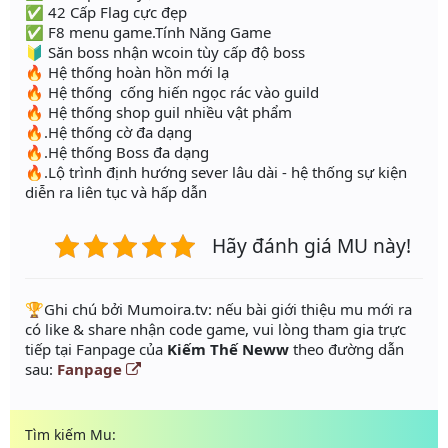
✅ 42 Cấp Flag cực đẹp
✅ F8 menu game.Tính Năng Game
🔰 Săn boss nhận wcoin tùy cấp độ boss
🔥 Hệ thống hoàn hồn mới lạ
🔥 Hệ thống cống hiến ngọc rác vào guild
🔥 Hệ thống shop guil nhiều vật phẩm
🔥.Hệ thống cờ đa dạng
🔥.Hệ thống Boss đa dạng
🔥.Lộ trình định hướng sever lâu dài - hệ thống sự kiện
diễn ra liên tục và hấp dẫn
Hãy đánh giá MU này!
️🏆Ghi chú bởi Mumoira.tv: nếu bài giới thiệu mu mới ra
có like & share nhận code game, vui lòng tham gia trực
tiếp tại Fanpage của
Kiếm Thế Neww
theo đường dẫn
sau:
Fanpage
Tìm kiếm Mu: