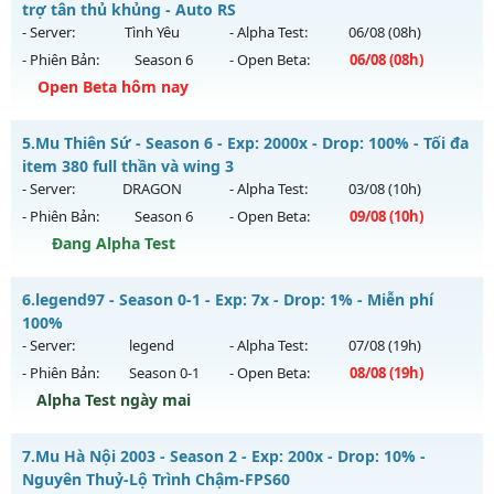
Mu mới ra tháng 07 2026 - Mở máy chủ
LORENCIA
vào 13h
trợ tân thủ khủng - Auto RS
Antihack: Yes
ngày 31/07/2626
- Server:
Tình Yêu
- Alpha Test:
06/08
(08h)
- Phiên Bản:
Season 6
- Open Beta:
06/08
(08h)
Exp: 500x - Drop: 20%
Open Beta hôm nay
Kiểu reset: Reset In Game
Thể loại: Mu Nguyên bản Webzen
Mu Trống Đồng - Hỗ trợ tân thủ khủng - Auto RS
5.
Mu Thiên Sứ - Season 6 - Exp: 2000x - Drop: 100% - Tối đa
Antihack: Anti Vip
Mu mới ra tháng 08 2026 - Mở máy chủ
Tình Yêu
vào 08h
item 380 full thần và wing 3
ngày 06/08/2626
- Server:
DRAGON
- Alpha Test:
03/08
(10h)
- Phiên Bản:
Season 6
- Open Beta:
09/08
(10h)
Exp: 9999x - Drop: 90%
Đang Alpha Test
Kiểu reset: Reset In Game
Thể loại: Mu Nguyên bản Webzen
Mu Thiên Sứ - Tối đa item 380 full thần và wing 3
6.
legend97 - Season 0-1 - Exp: 7x - Drop: 1% - Miễn phí
Antihack: ICMPROTECT ✅ 🔴 ✨ ⚡️
Mu mới ra tháng 08 2026 - Mở máy chủ
DRAGON
vào 10h
100%
ngày 09/08/2626
- Server:
legend
- Alpha Test:
07/08
(19h)
- Phiên Bản:
Season 0-1
- Open Beta:
08/08
(19h)
Exp: 2000x - Drop: 100%
Alpha Test ngày mai
Kiểu reset: Reset In Game
Thể loại: Mu Nguyên bản Webzen
legend97 - Miễn phí 100%
7.
Mu Hà Nội 2003 - Season 2 - Exp: 200x - Drop: 10% -
Antihack: sharkguard
Mu mới ra tháng 08 2026 - Mở máy chủ
legend
vào 19h
Nguyên Thuỷ-Lộ Trình Chậm-FPS60