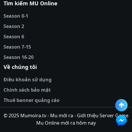
Tìm kiếm MU Online
online
|
sunwin
|
hitclub
|
b52club
|
iwin
cái uy tín
|
kèo nhà
Season 0-1
cái
|
nowgoal
|
1gom
|
net88
|
max88
|
Season 2
đĩa
|
bắn cá đổi
thưởng
Season 6
|
https://bongdalu.ceo
|
trang chủ
fly88
|
new88
|
https://keonhacai.claims/
|
ht
Season 7-15
bóng đá
|
NEW88
|
socolive
Season 16-20
tv
|
hitclub
|
ok9
|
Hitclub
|
Vic88
|
Red8
win
|
Xoilac
|
open 88
|
open 88
|
sun
Về chúng tôi
win
|
hit club
|
Kingfun
|
game bài đổi
Điều khoản sử dụng
thưởng
|
rik vip
|
game bắn cá đổi
thưởng
|
giai ma keo nha
Chính sách bảo mật
cai
|
8xbet
|
MB66
|
ty le ca
Thuê banner quảng cáo
cuoc
|
https://lv88.space/
|
NK88
|
tài xỉu
online
|
tài xỉu online
|
hit club
|
top nhà
© 2025 Mumoira.tv - Mu mới ra - Giới thiệu Server Game
cái uy
Mu Online mới ra hôm nay
tín
|
go88
|
https://ok88vin.com/
|
789BET