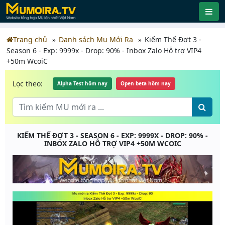
Trang chủ
Danh sách Mu Mới Ra
Kiếm Thế Đợt 3 -
Season 6 - Exp: 9999x - Drop: 90% - Inbox Zalo Hỗ trợ VIP4
+50m WcoiC
Lọc theo:
Alpha Test hôm nay
Open beta hôm nay
KIẾM THẾ ĐỢT 3 - SEASON 6 - EXP: 9999X - DROP: 90% -
INBOX ZALO HỖ TRỢ VIP4 +50M WCOIC