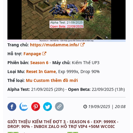
Trang chủ:
https://mudamme.info/
Hỗ trợ:
Fanpage
Phiên bản:
Season 6
-
Máy chủ:
Kiếm Thế UP3
Loại Mu:
Reset In Game
, Exp 9999x, Drop 90%
Thể loại:
Mu Custom thêm đồ mới
Alpha Test:
21/09/2025 (20h) -
Open Beta:
22/09/2025 (13h)
19/09/2025 | 20:08
GIỚI THIỆU KIẾM THẾ ĐỢT 3 - SEASON 6 - EXP: 9999X -
DROP: 90% - INBOX ZALO HỖ TRỢ VIP4 +50M WCOIC