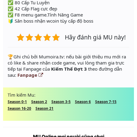
✅ 80 Cấp Tu Luyện
✅ 42 Cấp Flag cực đẹp
✅ F8 menu game.Tính Năng Game
🔰 Săn boss nhận wcoin tùy cấp độ boss
Hãy đánh giá MU này!
️🏆Ghi chú bởi Mumoira.tv: nếu bài giới thiệu mu mới ra
có like & share nhận code game, vui lòng tham gia trực
tiếp tại Fanpage của
Kiếm Thế Đợt 3
theo đường dẫn
sau:
Fanpage
Tìm kiếm Mu:
Season 0-1
Season 2
Season 3-5
Season 6
Season 7-15
Season 16-20
Season 21
MU Online mọi người cũng chơi