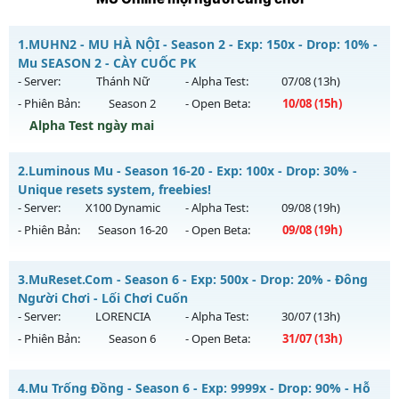
1.
MUHN2 - MU HÀ NỘI - Season 2 - Exp: 150x - Drop: 10% -
Mu SEASON 2 - CÀY CUỐC PK
- Server:
Thánh Nữ
- Alpha Test:
07/08
(13h)
- Phiên Bản:
Season 2
- Open Beta:
10/08
(15h)
Alpha Test ngày mai
MUHN2 - MU HÀ NỘI - Mu SEASON 2 - CÀY CUỐC PK
2.
Luminous Mu - Season 16-20 - Exp: 100x - Drop: 30% -
Mu mới ra tháng 08 2026 - Mở máy chủ
Thánh Nữ
vào 15h
Unique resets system, freebies!
ngày 10/08/2626
- Server:
X100 Dynamic
- Alpha Test:
09/08
(19h)
- Phiên Bản:
Season 16-20
- Open Beta:
09/08
(19h)
Exp: 150x - Drop: 10%
Kiểu reset: Reset In Game
Luminous Mu - Unique resets system, freebies!
3.
MuReset.Com - Season 6 - Exp: 500x - Drop: 20% - Đông
Thể loại: Mu Nguyên bản Webzen
Mu mới ra tháng 08 2026 - Mở máy chủ
X100 Dynamic
vào
Người Chơi - Lối Chơi Cuốn
Antihack: IGMU.DEV
19h ngày 09/08/2626
- Server:
LORENCIA
- Alpha Test:
30/07
(13h)
- Phiên Bản:
Season 6
- Open Beta:
31/07
(13h)
Exp: 100x - Drop: 30%
Kiểu reset: Reset In Game
MuReset.Com - Đông Người Chơi - Lối Chơi Cuốn
4.
Mu Trống Đồng - Season 6 - Exp: 9999x - Drop: 90% - Hỗ
Thể loại: Mu Nguyên bản Webzen