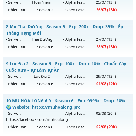
ngày 08/08/2626
- Server:
Hoài Niệm
- Alpha Test:
25/07
(13h)
- Phiên Bản:
Season 2
- Open Beta:
26/07
(13h)
Exp: 7x - Drop: 1%
Kiểu reset: Reset In Game
Mu Hà Nội 2003 - Nguyên Thuỷ-Lộ Trình Chậm-FPS60
8.
Mu Thái Dương - Season 6 - Exp: 200x - Drop: 35% - Ép
Thể loại: Mu Nguyên bản Webzen
Mu mới ra tháng 07 2026 - Mở máy chủ
Hoài Niệm
vào 13h
Thăng Hạng Mới
Antihack: Bandicam Hack 100%
ngày 26/07/2626
- Server:
Thái Dương
- Alpha Test:
27/07
(13h)
- Phiên Bản:
Season 6
- Open Beta:
28/07
(13h)
Exp: 200x - Drop: 10%
Kiểu reset: Reset In Game
Mu Thái Dương - Ép Thăng Hạng Mới
9.
Lục Địa 2 - Season 6 - Exp: 100x - Drop: 10% - Chuẩn Cày
Thể loại: Mu Nguyên bản Webzen
Mu mới ra tháng 07 2026 - Mở máy chủ
Thái Dương
vào
Cuốc Xưa - Tự Làm Tự Ăn
Antihack: Chống Hack Tối Đa
13h ngày 28/07/2626
- Server:
Lục Địa 2
- Alpha Test:
29/07
(12h)
- Phiên Bản:
Season 6
- Open Beta:
01/08
(12h)
Exp: 200x - Drop: 35%
Kiểu reset: Reset In Game
Lục Địa 2 - Chuẩn Cày Cuốc Xưa - Tự Làm Tự Ăn
10.
MU HỎA LONG 6.9 - Season 6 - Exp: 9999x - Drop: 20% -
Thể loại: Mu Custom thêm đồ mới
Mu mới ra tháng 08 2026 - Mở máy chủ
Lục Địa 2
vào 12h
🌍 Website: https://muhoalong.pro
Antihack: CheatGuard
ngày 01/08/2626
- Server:
- Alpha Test:
02/08
(20h)
https://facebook.com/muhoalong
Exp: 100x - Drop: 10%
- Phiên Bản:
Season 6
- Open Beta:
02/08
(20h)
Kiểu reset: Reset In Game