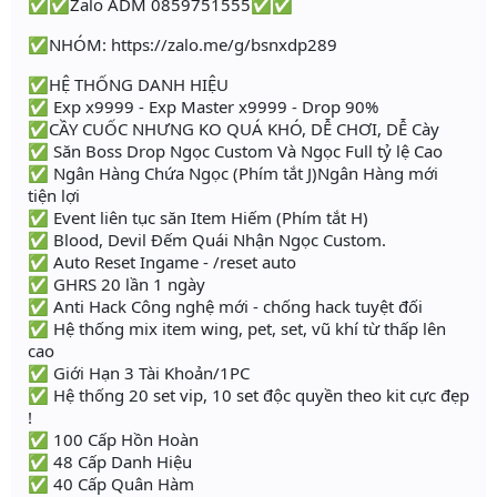
✅✅Zalo ADM 0859751555✅✅
✅NHÓM: https://zalo.me/g/bsnxdp289
✅HỆ THỐNG DANH HIỆU
✅ Exp x9999 - Exp Master x9999 - Drop 90%
✅CẦY CUỐC NHƯNG KO QUÁ KHÓ, DỄ CHƠI, DỄ Cày
✅ Săn Boss Drop Ngọc Custom Và Ngọc Full tỷ lệ Cao
✅ Ngân Hàng Chứa Ngọc (Phím tắt J)Ngân Hàng mới
tiện lợi
✅ Event liên tục săn Item Hiếm (Phím tắt H)
✅ Blood, Devil Đếm Quái Nhận Ngọc Custom.
✅ Auto Reset Ingame - /reset auto
✅ GHRS 20 lần 1 ngày
✅ Anti Hack Công nghệ mới - chống hack tuyệt đối
✅ Hệ thống mix item wing, pet, set, vũ khí từ thấp lên
cao
✅ Giới Hạn 3 Tài Khoản/1PC
✅ Hệ thống 20 set vip, 10 set độc quyền theo kit cực đẹp
!
✅ 100 Cấp Hồn Hoàn
✅ 48 Cấp Danh Hiệu
✅ 40 Cấp Quân Hàm