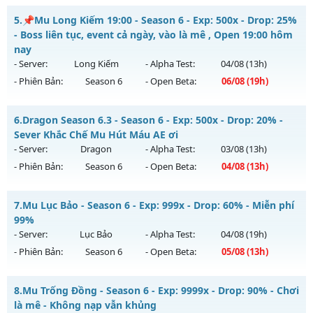
Kiểu reset: Reset In Game
MUHN2003 - không web shop cày chay
5.
📌Mu Long Kiếm 19:00 - Season 6 - Exp: 500x - Drop: 25%
Thể loại: Mu Nguyên bản Webzen
Mu mới ra tháng 08 2026 - Mở máy chủ
Noria
vào 19h ngày
- Boss liên tục, event cả ngày, vào là mê , Open 19:00 hôm
Antihack: Pro
05/08/2626
nay
- Server:
Long Kiếm
- Alpha Test:
04/08
(13h)
Exp: 9999x - Drop: 50%
- Phiên Bản:
Season 6
- Open Beta:
06/08
(19h)
Kiểu reset: Reset In Game
Thể loại: Mu Nguyên bản Webzen
📌Mu Long Kiếm 19:00 - Boss liên tục, event cả ngày, vào là
6.
Dragon Season 6.3 - Season 6 - Exp: 500x - Drop: 20% -
mê , Open 19:00 hôm nay
Antihack: XSHield
Sever Khắc Chế Mu Hút Máu AE ơi
Mu mới ra tháng 08 2026 - Mở máy chủ
Long Kiếm
vào 19h
- Server:
Dragon
- Alpha Test:
03/08
(13h)
ngày 06/08/2626
- Phiên Bản:
Season 6
- Open Beta:
04/08
(13h)
Exp: 500x - Drop: 25%
Dragon Season 6.3 - Sever Khắc Chế Mu Hút Máu AE ơi
Kiểu reset: Reset In Game
7.
Mu Lục Bảo - Season 6 - Exp: 999x - Drop: 60% - Miễn phí
Mu mới ra tháng 08 2026 - Mở máy chủ
Dragon
vào 13h
99%
Thể loại: Mu Nguyên bản Webzen
ngày 04/08/2626
- Server:
Lục Bảo
- Alpha Test:
04/08
(19h)
Antihack: VIP SHIELD
- Phiên Bản:
Season 6
- Open Beta:
05/08
(13h)
Exp: 500x - Drop: 20%
Kiểu reset: Reset In Game
Mu Lục Bảo - Miễn phí 99%
8.
Mu Trống Đồng - Season 6 - Exp: 9999x - Drop: 90% - Chơi
Thể loại: Mu Nguyên bản Webzen
Mu mới ra tháng 08 2026 - Mở máy chủ
Lục Bảo
vào 13h
là mê - Không nạp vẫn khủng