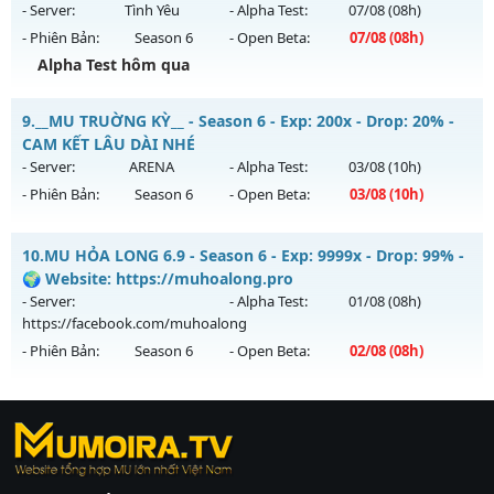
Antihack: Antihack
ngày 05/08/2626
- Server:
Tình Yêu
- Alpha Test:
07/08
(08h)
- Phiên Bản:
Season 6
- Open Beta:
07/08
(08h)
Exp: 999x - Drop: 60%
Alpha Test hôm qua
Kiểu reset: Non Reset
Thể loại: Mu Custom thêm đồ mới
Mu Trống Đồng - Chơi là mê - Không nạp vẫn khủng
9.
__MU TRUỜNG KỲ__ - Season 6 - Exp: 200x - Drop: 20% -
Antihack: SharkAnti
Mu mới ra tháng 08 2026 - Mở máy chủ
Tình Yêu
vào 08h
CAM KẾT LÂU DÀI NHÉ
ngày 07/08/2626
- Server:
ARENA
- Alpha Test:
03/08
(10h)
- Phiên Bản:
Season 6
- Open Beta:
03/08
(10h)
Exp: 9999x - Drop: 90%
Kiểu reset: Reset In Game
__MU TRUỜNG KỲ__ - CAM KẾT LÂU DÀI NHÉ
10.
MU HỎA LONG 6.9 - Season 6 - Exp: 9999x - Drop: 99% -
Thể loại: Mu Nguyên bản Webzen
Mu mới ra tháng 08 2026 - Mở máy chủ
ARENA
vào 10h
🌍 Website: https://muhoalong.pro
Antihack: ICMPROTECT ✅ 🔴 ✨ ⚡️
ngày 03/08/2626
- Server:
- Alpha Test:
01/08
(08h)
https://facebook.com/muhoalong
Exp: 200x - Drop: 20%
- Phiên Bản:
Season 6
- Open Beta:
02/08
(08h)
Kiểu reset: Reset In Game
Thể loại: Mu Nguyên bản Webzen
MU HỎA LONG 6.9 - 🌍 Website: https://muhoalong.pro
Antihack: GoldShield
https://ktdb.net/
Mu mới ra tháng 08 2026 - Mở máy chủ
|
789club
|
Jun88
|
bắn cá
https://facebook.com/muhoalong
vào 08h ngày
đổi thưởng
|
Xôi Lạc
02/08/2626
TV
|
789club
|
789club
|
xoilactv
|
Link