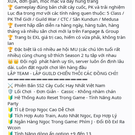
XƯA, đơn giản, mộc mạc và đầy hùng tráng
🏆 Gameplay đúng bản chất cày cuốc, PK và trải nghiệm
Lục địa trong mơ với các tính năng quen thuộc: 5 Class /
PK Thế Giới / Guild War / CTC / Săn Kundun / Medusa
🏆 Event hấp dẫn diễn ra hàng ngày, hàng tuần, hàng
tháng và nhiều sân chơi mới lạ trên Fanpage & Group
🏆 Trang bị EXL giá trị cao, hiếm có vừa phải, không tràn
lan
🏆 Đặc biệt là có nhiều ae hội MU (các chú lớn tuổi rất
nhiều) cùng chung sở thích Season 2 tụ tập với nhau
👑👑 Đội ngũ phát hành uy tín, server luôn ổn định lâu
dài. Luôn đặt người chơi lên hàng đầu
LẬP TEAM - LẬP GUILD CHIẾN THÔI CÁC ĐỒNG CHÍ!!
➖➖➖➖➖➖➖➖➖➖➖➖➖➖
⚔ Phiên Bản SS2 Cày Cuốc Hay Nhất Việt Nam
🛡 Lối Chơi - Đơn Giản - Cassic - Không nhàm chán
🔰 Hệ Thống Auto Reset Trong Game - Tính Năng Auto
Party
🔰 Tỉ Lệ Drop Ngọc Cao Dễ Chơi
🔰 Tích Hợp Auto Train, Auto Nhặt Ngọc, Exp Hợp Lý
🔰 Ngân Hàng Ngọc Trong Game: Phím J - Đổi Đồ Exl Ra
Wcoin
🔰 Tính Năng dòng ẩn option +9 đến 13