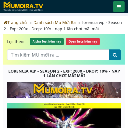
Trang chủ
Danh sách Mu Mới Ra
lorencia vip - Season
2 - Exp: 200x - Drop: 10% - nạp 1 lần chơi mãi mãi
Lọc theo:
Alpha Test hôm nay
Open beta hôm nay
LORENCIA VIP - SEASON 2 - EXP: 200X - DROP: 10% - NẠP
1 LẦN CHƠI MÃI MÃI