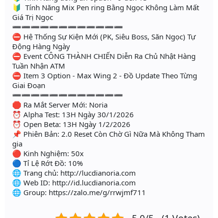
🔰 Tính Năng Mix Pen ring Bằng Ngọc Không Làm Mất
Giá Trị Ngọc
➖➖➖➖➖➖➖➖➖➖➖➖
⛔ Hệ Thống Sự Kiện Mới (PK, Siêu Boss, Săn Ngọc) Tự
Động Hàng Ngày
⛔ Event CÔNG THÀNH CHIẾN Diễn Ra Chủ Nhật Hàng
Tuần Nhận ATM
⛔ Item 3 Option - Max Wing 2 - Đồ Update Theo Từng
Giai Đoạn
➖➖➖➖➖➖➖➖➖➖➖➖
🛑 Ra Mắt Server Mới: Noria
⏰ Alpha Test: 13H Ngày 30/1/2026
⏰ Open Beta: 13H Ngày 1/2/2026
📌 Phiên Bản: 2.0 Reset Còn Chờ Gì Nữa Mà Không Tham
gia
🔴 Kinh Nghiệm: 50x
🔵 Tỉ Lệ Rớt Đồ: 10%
🌐 Trang chủ: http://lucdianoria.com
🌐 Web ID: http://id.lucdianoria.com
🌐 Group: https://zalo.me/g/rrwjmf711