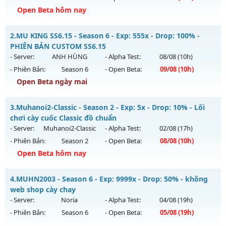
Open Beta hôm nay
legend97 - Miễn phí 100%
2.
MU KING SS6.15 - Season 6 - Exp: 555x - Drop: 100% -
Mu mới ra tháng 08 2026 - Mở máy chủ
legend
vào 19h
PHIÊN BẢN CUSTOM SS6.15
ngày 08/08/2626
- Server:
ANH HÙNG
- Alpha Test:
08/08
(10h)
- Phiên Bản:
Season 6
- Open Beta:
09/08
(10h)
Exp: 7x - Drop: 1%
Open Beta ngày mai
Kiểu reset: Reset In Game
Thể loại: Mu Nguyên bản Webzen
MU KING SS6.15 - PHIÊN BẢN CUSTOM SS6.15
3.
Muhanoi2-Classic - Season 2 - Exp: 5x - Drop: 10% - Lối
Antihack: Bandicam Hack 100%
Mu mới ra tháng 08 2026 - Mở máy chủ
ANH HÙNG
vào 10h
chơi cày cuốc Classic đồ chuẩn
ngày 09/08/2626
- Server:
Muhanoi2-Classic
- Alpha Test:
02/08
(17h)
- Phiên Bản:
Season 2
- Open Beta:
08/08
(10h)
Exp: 555x - Drop: 100%
Open Beta hôm nay
Kiểu reset: Reset In Game
Thể loại: Mu Custom thêm đồ mới
Muhanoi2-Classic - Lối chơi cày cuốc Classic đồ chuẩn
4.
MUHN2003 - Season 6 - Exp: 9999x - Drop: 50% - không
Antihack: SPK
Mu mới ra tháng 08 2026 - Mở máy chủ
Muhanoi2-Classic
web shop cày chay
vào 10h ngày 08/08/2626
- Server:
Noria
- Alpha Test:
04/08
(19h)
- Phiên Bản:
Season 6
- Open Beta:
05/08
(19h)
Exp: 5x - Drop: 10%