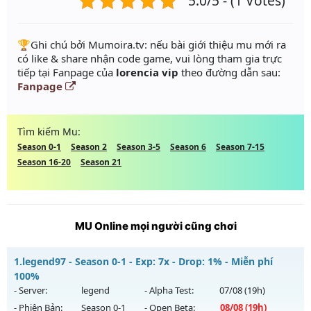
5.0/5 - (1 Votes)
️🏆Ghi chú bởi Mumoira.tv: nếu bài giới thiệu mu mới ra
có like & share nhận code game, vui lòng tham gia trực
tiếp tại Fanpage của
lorencia vip
theo đường dẫn sau:
Fanpage
Tìm kiếm Mu:
Season 0-1
Season 2
Season 3-5
Season 6
Season 7-15
Season 16-20
Season 21
MU Online mọi người cũng chơi
1.
legend97 - Season 0-1 - Exp: 7x - Drop: 1% - Miễn phí
100%
- Server:
legend
- Alpha Test:
07/08
(19h)
- Phiên Bản:
Season 0-1
- Open Beta:
08/08
(19h)