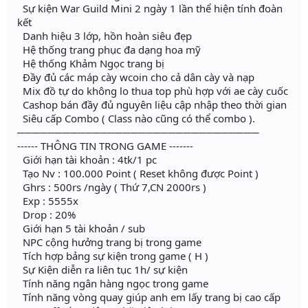
Sự kiện War Guild Mini 2 ngày 1 lần thể hiện tính đoàn
kết
Danh hiệu 3 lớp, hồn hoàn siêu đẹp
Hệ thống trang phục đa dạng hoa mỹ
Hệ thống Khảm Ngọc trang bị
Đầy đủ các máp cày wcoin cho cả dân cày và nạp
Mix đồ tự do không lo thua top phù hợp với ae cày cuốc
Cashop bán đầy đủ nguyên liệu cập nhập theo thời gian
Siêu cấp Combo ( Class nào cũng có thể combo ).
────────────────────────────────
------ THÔNG TIN TRONG GAME -------
Giới hạn tài khoản : 4tk/1 pc
Tạo Nv : 100.000 Point ( Reset không được Point )
Ghrs : 500rs /ngày ( Thứ 7,CN 2000rs )
Exp : 5555x
Drop : 20%
Giới hạn 5 tài khoản / sub
NPC cộng hưởng trang bị trong game
Tích hợp bảng sự kiện trong game ( H )
Sự Kiện diễn ra liên tục 1h/ sự kiện
Tính năng ngân hàng ngọc trong game
Tính năng vòng quay giúp anh em lấy trang bị cao cấp