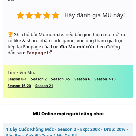
Hãy đánh giá MU này!
️🏆Ghi chú bởi Mumoira.tv: nếu bài giới thiệu mu mới ra
có like & share nhận code game, vui lòng tham gia trực
tiếp tại Fanpage của
Lục địa Mu mở cửa
theo đường
dẫn sau:
Fanpage
Tìm kiếm Mu:
Season 0-1
Season 2
Season 3-5
Season 6
Season 7-15
Season 16-20
Season 21
MU Online mọi người cũng chơi
1.
Cày Cuốc Không Mốc - Season 2 - Exp: 200x - Drop: 20% -
Săn Boss Cực Đã Train 1 Wc Tại K4