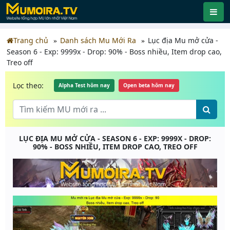
Trang chủ
Danh sách Mu Mới Ra
Lục địa Mu mở cửa -
Season 6 - Exp: 9999x - Drop: 90% - Boss nhiều, Item drop cao,
Treo off
Lọc theo:
Alpha Test hôm nay
Open beta hôm nay
LỤC ĐỊA MU MỞ CỬA - SEASON 6 - EXP: 9999X - DROP:
90% - BOSS NHIỀU, ITEM DROP CAO, TREO OFF