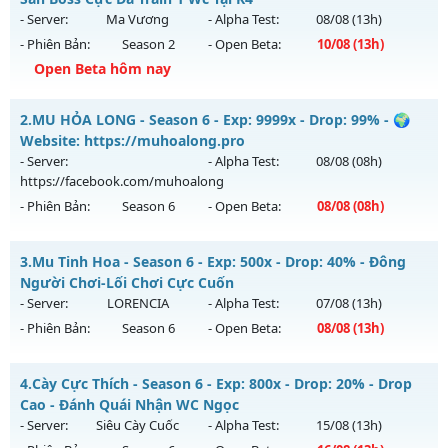
- Server:
Ma Vương
- Alpha Test:
08/08
(13h)
- Phiên Bản:
Season 2
- Open Beta:
10/08
(13h)
Open Beta hôm nay
Cày Cuốc Không Mốc - Săn Boss Cực Đã Train 1 Wc Tại K4
2.
MU HỎA LONG - Season 6 - Exp: 9999x - Drop: 99% - 🌍
Mu mới ra tháng 08 2026 - Mở máy chủ
Ma Vương
vào 13h
Website: https://muhoalong.pro
ngày 10/08/2626
- Server:
- Alpha Test:
08/08
(08h)
https://facebook.com/muhoalong
Exp: 200x - Drop: 20%
- Phiên Bản:
Season 6
- Open Beta:
08/08
(08h)
Kiểu reset: Reset In Game
Thể loại: Mu Nguyên bản Webzen
MU HỎA LONG - 🌍 Website: https://muhoalong.pro
3.
Mu Tinh Hoa - Season 6 - Exp: 500x - Drop: 40% - Đông
Antihack: GameGuard
Mu mới ra tháng 08 2026 - Mở máy chủ
Người Chơi-Lối Chơi Cực Cuốn
https://facebook.com/muhoalong
vào 08h ngày
- Server:
LORENCIA
- Alpha Test:
07/08
(13h)
08/08/2626
- Phiên Bản:
Season 6
- Open Beta:
08/08
(13h)
Exp: 9999x - Drop: 99%
Mu Tinh Hoa - Đông Người Chơi-Lối Chơi Cực Cuốn
Kiểu reset: Non Reset
4.
Cày Cực Thích - Season 6 - Exp: 800x - Drop: 20% - Drop
Mu mới ra tháng 08 2026 - Mở máy chủ
LORENCIA
vào 13h
Cao - Đánh Quái Nhận WC Ngọc
Thể loại: Mu Nguyên bản Webzen
ngày 08/08/2626
- Server:
Siêu Cày Cuốc
- Alpha Test:
15/08
(13h)
Antihack: XShield