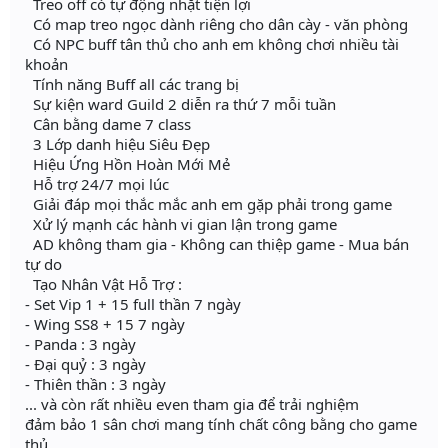
Treo off có tự động nhặt tiện lợi
Có map treo ngọc dành riêng cho dân cày - văn phòng
Có NPC buff tân thủ cho anh em không chơi nhiều tài
khoản
Tính năng Buff all các trang bị
Sự kiện ward Guild 2 diễn ra thứ 7 mỗi tuần
Cân bằng dame 7 class
3 Lớp danh hiệu Siêu Đẹp
Hiệu Ứng Hồn Hoàn Mới Mẻ
Hỗ trợ 24/7 mọi lúc
Giải đáp mọi thắc mắc anh em gặp phải trong game
Xử lý mạnh các hành vi gian lận trong game
AD không tham gia - Không can thiệp game - Mua bán
tự do
Tạo Nhân Vật Hỗ Trợ :
- Set Vip 1 + 15 full thần 7 ngày
- Wing SS8 + 15 7 ngày
- Panda : 3 ngày
- Đại quỷ : 3 ngày
- Thiên thần : 3 ngày
... và còn rất nhiều even tham gia để trải nghiệm
đảm bảo 1 sân chơi mang tính chất công bằng cho game
thủ