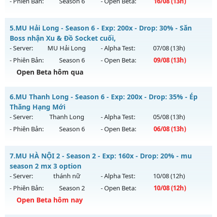
- Phiên Bản:
Season 6
- Open Beta:
16/08
(13h)
Exp: 500x - Drop: 40%
Kiểu reset: Reset In Game
Cày Cực Thích - Drop Cao - Đánh Quái Nhận WC Ngọc
5.
MU Hải Long - Season 6 - Exp: 200x - Drop: 30% - Săn
Thể loại: Mu Nguyên bản Webzen
Mu mới ra tháng 08 2026 - Mở máy chủ
Siêu Cày Cuốc
vào
Boss nhận Xu & Đồ Socket cuối,
Antihack: Anti Vip
13h ngày 16/08/2626
- Server:
MU Hải Long
- Alpha Test:
07/08
(13h)
- Phiên Bản:
Season 6
- Open Beta:
09/08
(13h)
Exp: 800x - Drop: 20%
Open Beta hôm qua
Kiểu reset: Reset In Game
Thể loại: Mu Nguyên bản Webzen
MU Hải Long - Săn Boss nhận Xu & Đồ Socket cuối,
6.
MU Thanh Long - Season 6 - Exp: 200x - Drop: 35% - Ép
Antihack: BDC
Mu mới ra tháng 08 2026 - Mở máy chủ
MU Hải Long
vào
Thăng Hạng Mới
13h ngày 09/08/2626
- Server:
Thanh Long
- Alpha Test:
05/08
(13h)
- Phiên Bản:
Season 6
- Open Beta:
06/08
(13h)
Exp: 200x - Drop: 30%
Kiểu reset: Reset In Game
MU Thanh Long - Ép Thăng Hạng Mới
7.
MU HÀ NỘI 2 - Season 2 - Exp: 160x - Drop: 20% - mu
Thể loại: Mu Nguyên bản Webzen
Mu mới ra tháng 08 2026 - Mở máy chủ
Thanh Long
vào
season 2 mx 3 option
Antihack: VietGuard
13h ngày 06/08/2626
- Server:
thánh nữ
- Alpha Test:
10/08
(12h)
- Phiên Bản:
Season 2
- Open Beta:
10/08
(12h)
Exp: 200x - Drop: 35%
Open Beta hôm nay
Kiểu reset: Reset In Game