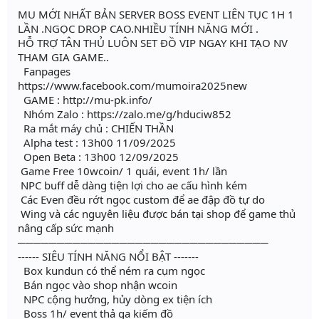
MU MỚI NHẤT BẢN SERVER BOSS EVENT LIÊN TỤC 1H 1
LẦN .NGỌC DROP CAO.NHIỀU TÍNH NĂNG MỚI .
HỖ TRỢ TÂN THỦ LUÔN SET ĐỒ VIP NGAY KHI TẠO NV
THAM GIA GAME..
Fanpages
https://www.facebook.com/mumoira2025new
GAME : http://mu-pk.info/
Nhóm Zalo : https://zalo.me/g/hduciw852
Ra mắt máy chủ : CHIẾN THẦN
Alpha test : 13h00 11/09/2025
Open Beta : 13h00 12/09/2025
Game Free 10wcoin/ 1 quái, event 1h/ lần
NPC buff dễ dàng tiện lợi cho ae cấu hình kém
Các Even đều rớt ngọc custom để ae đập đồ tự do
Wing và các nguyên liệu được bán tại shop để game thủ
nâng cấp sức mạnh
────────────────────────────────
------ SIÊU TÍNH NĂNG NỔI BẬT -------
Box kundun có thể ném ra cụm ngọc
Bán ngọc vào shop nhận wcoin
NPC cộng hưởng, hủy dòng ex tiện ích
Boss 1h/ event thả ga kiếm đồ