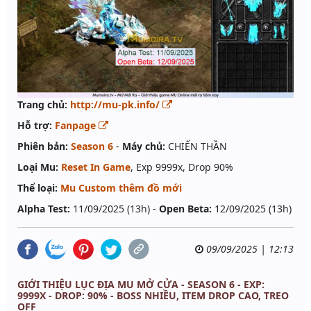
Trang chủ:
http://mu-pk.info/
Hỗ trợ:
Fanpage
Phiên bản:
Season 6
-
Máy chủ:
CHIẾN THẦN
Loại Mu:
Reset In Game
, Exp 9999x, Drop 90%
Thể loại:
Mu Custom thêm đồ mới
Alpha Test:
11/09/2025 (13h) -
Open Beta:
12/09/2025 (13h)
09/09/2025 | 12:13
GIỚI THIỆU LỤC ĐỊA MU MỞ CỬA - SEASON 6 - EXP:
9999X - DROP: 90% - BOSS NHIỀU, ITEM DROP CAO, TREO
OFF