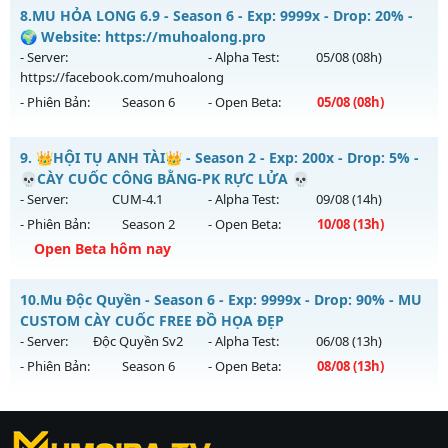
Thể loại: Mu Custom thêm đồ mới
MU HÀ NỘI 2 - mu season 2 mx 3 option
8.
MU HỎA LONG 6.9 - Season 6 - Exp: 9999x - Drop: 20% -
Antihack: CheatGuard
Mu mới ra tháng 08 2026 - Mở máy chủ
thánh nữ
vào 12h
🌍 Website: https://muhoalong.pro
ngày 10/08/2626
- Server:
- Alpha Test:
05/08
(08h)
https://facebook.com/muhoalong
Exp: 160x - Drop: 20%
- Phiên Bản:
Season 6
- Open Beta:
05/08
(08h)
Kiểu reset: Reset In Game
Thể loại: Mu Nguyên bản Webzen
MU HỎA LONG 6.9 - 🌍 Website: https://muhoalong.pro
9.
👑HỘI TỤ ANH TÀI👑 - Season 2 - Exp: 200x - Drop: 5% -
Antihack: IGMU.DEV
Mu mới ra tháng 08 2026 - Mở máy chủ
💀CÀY CUỐC CÔNG BẰNG-PK RỰC LỬA 💀
https://facebook.com/muhoalong
vào 08h ngày
- Server:
CUM-4.1
- Alpha Test:
09/08
(14h)
05/08/2626
- Phiên Bản:
Season 2
- Open Beta:
10/08
(13h)
Exp: 9999x - Drop: 20%
Open Beta hôm nay
Kiểu reset: Non Reset
👑HỘI TỤ ANH TÀI👑 - 💀CÀY CUỐC CÔNG BẰNG-PK RỰC
10.
Mu Độc Quyền - Season 6 - Exp: 9999x - Drop: 90% - MU
Thể loại: Mu Nguyên bản Webzen
LỬA 💀
CUSTOM CÀY CUỐC FREE ĐỒ HỌA ĐẸP
Antihack: XShield
Mu mới ra tháng 08 2026 - Mở máy chủ
CUM-4.1
vào 13h
- Server:
Độc Quyền Sv2
- Alpha Test:
06/08
(13h)
ngày 10/08/2626
- Phiên Bản:
Season 6
- Open Beta:
08/08
(13h)
Exp: 200x - Drop: 5%
Mu Độc Quyền - MU CUSTOM CÀY CUỐC FREE ĐỒ HỌA ĐẸP
Kiểu reset: Reset In Game
https://ktdb.net/
Mu mới ra tháng 08 2026 - Mở máy chủ
|
789club
|
Jun88
Độc Quyền Sv2
|
bắn cá
vào