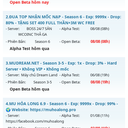
Open Beta hôm nay
Mu Việt - Chuẩn cày cuốc - Lên đồ cực gắt
2.
ĐUA TOP NHẬN MỐC NẠP - Season 6 - Exp: 9999x - Drop:
Mu mới ra tháng 08 2026 - Mở máy chủ
Huyền Thoại
vào
80% - TẶNG SET 400 FULL THẦN+3M WC FREE
08h ngày 09/08/2626
- Server:
BOSS 24/7 SĂN
- Alpha Test:
08/08
(08h)
WCOINC THẢ GA
Exp: 9999x - Drop: 90%
- Phiên Bản:
Season 6
- Open Beta:
08/08
(08h)
Kiểu reset: Reset In Game
Alpha Test hôm qua
Thể loại: Mu Nguyên bản Webzen
ĐUA TOP NHẬN MỐC NẠP - TẶNG SET 400 FULL THẦN+3M
Antihack: ICMPROTECT ✅ 🔴 ✨ ⚡️
3.
MUDREAM.NET - Season 3-5 - Exp: 1x - Drop: 3% - Hard
WC FREE
Server • Không VIP • Không mốc
Mu mới ra tháng 08 2026 - Mở máy chủ
BOSS 24/7 SĂN
- Server:
Máy chủ Dream Land
- Alpha Test:
06/08
(19h)
WCOINC THẢ GA
vào 08h ngày 08/08/2626
- Phiên Bản:
Season 3-5
- Open Beta:
08/08
(19h)
Exp: 9999x - Drop: 80%
Open Beta hôm qua
Kiểu reset: Reset In Game
MUDREAM.NET - Hard Server • Không VIP • Không mốc
4.
MU HỎA LONG 6.9 - Season 6 - Exp: 9999x - Drop: 99% -
Thể loại: Mu Nguyên bản Webzen
Mu mới ra tháng 08 2026 - Mở máy chủ
Máy chủ Dream
🌍 Website: https://muhoalong.pro
Antihack: KHÔNG THỂ HACK
Land
vào 19h ngày 08/08/2626
- Server:
- Alpha Test:
01/08
(11h)
https://facebook.com/muhoalong
Exp: 1x - Drop: 3%