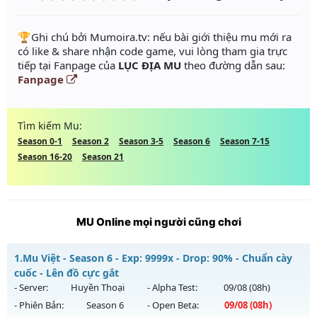
️🏆Ghi chú bởi Mumoira.tv: nếu bài giới thiệu mu mới ra
có like & share nhận code game, vui lòng tham gia trực
tiếp tại Fanpage của
LỤC ĐỊA MU
theo đường dẫn sau:
Fanpage
Tìm kiếm Mu:
Season 0-1
Season 2
Season 3-5
Season 6
Season 7-15
Season 16-20
Season 21
MU Online mọi người cũng chơi
1.
Mu Việt - Season 6 - Exp: 9999x - Drop: 90% - Chuẩn cày
cuốc - Lên đồ cực gắt
- Server:
Huyền Thoại
- Alpha Test:
09/08
(08h)
- Phiên Bản:
Season 6
- Open Beta:
09/08
(08h)