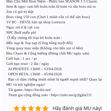
Máy Chủ Mới Hoài Niệm - Phiên bản SEASON 1.5 Classic
Item & ngọc cam kết hoàn toàn từ train và săn boss mà ra
Zen có giá trị thật
Boss vàng 150 con (Chơi 1 mình vẫn có thể săn boss)
Vé BC - DEVIL bán tại shop Lorencia
Ngọc rơi tỉ lệ cực cao
NPC Buff miễn phí
Ở đây chúng tôi loại bỏ hoàn toàn :
Mốc nạp & Top nạp (Công bằng tuyệt đối)
Vòng quay may mắn (Không còn hên xui vì tiền)
Bùa Chaos & Cộng hưởng (Đúng chất MU ngày xưa)
Giới hạn : 1 acc / pc
Giới hạn reset : 2 lần / ngày
ALPHATEST: 13h00 – 03/04/2026
OPEN BETA: 13h00 – 05/04/2026
Bạn có dám chứng minh mình là người mạnh nhất? Quay lại
MU và trải nghiệm ngay!
Tải game: https://lucdia.net/
Tham gia cộng đồng zalo : https://zalo.me/g/jfgjda211
Hãy đánh giá MU này!