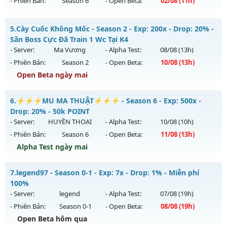
- Phiên Bản:
Season 6
- Open Beta:
02/08
(11h)
Kiểu reset: Non Reset
Thể loại: Mu Nguyên bản Webzen
MU HỎA LONG 6.9 - 🌍 Website: https://muhoalong.pro
5.
Cày Cuốc Không Mốc - Season 2 - Exp: 200x - Drop: 20% -
Antihack: Chống Hack/ Dupe 100%
Mu mới ra tháng 08 2026 - Mở máy chủ
Săn Boss Cực Đã Train 1 Wc Tại K4
https://facebook.com/muhoalong
vào 11h ngày
- Server:
Ma Vương
- Alpha Test:
08/08
(13h)
02/08/2626
- Phiên Bản:
Season 2
- Open Beta:
10/08
(13h)
Exp: 9999x - Drop: 99%
Open Beta ngày mai
Kiểu reset: Non Reset
Cày Cuốc Không Mốc - Săn Boss Cực Đã Train 1 Wc Tại K4
6.
⚡⚡⚡MU MA THUẬT⚡⚡⚡ - Season 6 - Exp: 500x -
Thể loại: Mu Nguyên bản Webzen
Mu mới ra tháng 08 2026 - Mở máy chủ
Ma Vương
vào 13h
Drop: 20% - 50k POINT
Antihack: XShield
ngày 10/08/2626
- Server:
HUYỀN THOẠI
- Alpha Test:
10/08
(10h)
- Phiên Bản:
Season 6
- Open Beta:
11/08
(13h)
Exp: 200x - Drop: 20%
Alpha Test ngày mai
Kiểu reset: Reset In Game
Thể loại: Mu Nguyên bản Webzen
⚡⚡⚡MU MA THUẬT⚡⚡⚡ - 50k POINT
7.
legend97 - Season 0-1 - Exp: 7x - Drop: 1% - Miễn phí
Antihack: GameGuard
Mu mới ra tháng 08 2026 - Mở máy chủ
HUYỀN THOẠI
vào
100%
13h ngày 11/08/2626
- Server:
legend
- Alpha Test:
07/08
(19h)
- Phiên Bản:
Season 0-1
- Open Beta:
08/08
(19h)
Exp: 500x - Drop: 20%
Open Beta hôm qua
Kiểu reset: Reset In Game