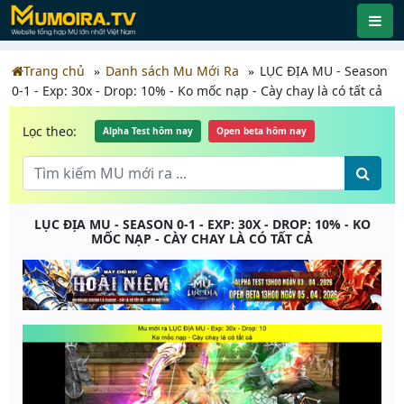
Trang chủ
Danh sách Mu Mới Ra
LỤC ĐỊA MU - Season
0-1 - Exp: 30x - Drop: 10% - Ko mốc nạp - Cày chay là có tất cả
Lọc theo:
Alpha Test hôm nay
Open beta hôm nay
LỤC ĐỊA MU - SEASON 0-1 - EXP: 30X - DROP: 10% - KO
MỐC NẠP - CÀY CHAY LÀ CÓ TẤT CẢ