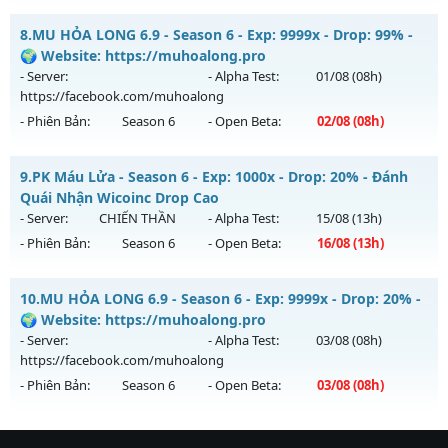
Thể loại: Mu Nguyên bản Webzen
legend97 - Miễn phí 100%
8.
MU HỎA LONG 6.9 - Season 6 - Exp: 9999x - Drop: 99% -
Antihack: SHARK
Mu mới ra tháng 08 2026 - Mở máy chủ
legend
vào 19h
🌍 Website: https://muhoalong.pro
ngày 08/08/2626
- Server:
- Alpha Test:
01/08
(08h)
https://facebook.com/muhoalong
Exp: 7x - Drop: 1%
- Phiên Bản:
Season 6
- Open Beta:
02/08
(08h)
Kiểu reset: Reset In Game
Thể loại: Mu Nguyên bản Webzen
MU HỎA LONG 6.9 - 🌍 Website: https://muhoalong.pro
9.
PK Máu Lửa - Season 6 - Exp: 1000x - Drop: 20% - Đánh
Antihack: Bandicam Hack 100%
Mu mới ra tháng 08 2026 - Mở máy chủ
Quái Nhận Wicoinc Drop Cao
https://facebook.com/muhoalong
vào 08h ngày
- Server:
CHIẾN THẦN
- Alpha Test:
15/08
(13h)
02/08/2626
- Phiên Bản:
Season 6
- Open Beta:
16/08
(13h)
Exp: 9999x - Drop: 99%
PK Máu Lửa - Đánh Quái Nhận Wicoinc Drop Cao
Kiểu reset: Non Reset
10.
MU HỎA LONG 6.9 - Season 6 - Exp: 9999x - Drop: 20% -
Mu mới ra tháng 08 2026 - Mở máy chủ
CHIẾN THẦN
vào
🌍 Website: https://muhoalong.pro
Thể loại: Mu Nguyên bản Webzen
13h ngày 16/08/2626
- Server:
- Alpha Test:
03/08
(08h)
Antihack: XShield
https://facebook.com/muhoalong
Exp: 1000x - Drop: 20%
- Phiên Bản:
Season 6
- Open Beta:
03/08
(08h)
Kiểu reset: Reset In Game
Thể loại: Mu Nguyên bản Webzen
MU HỎA LONG 6.9 - 🌍 Website: https://muhoalong.pro