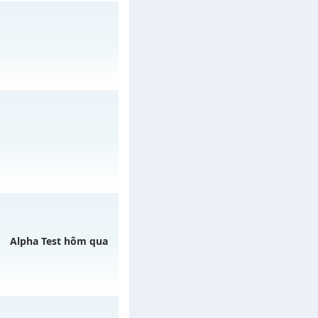
gày 01/08/2626
/muhoalong
vào 08h
Alpha Test hôm qua
REE