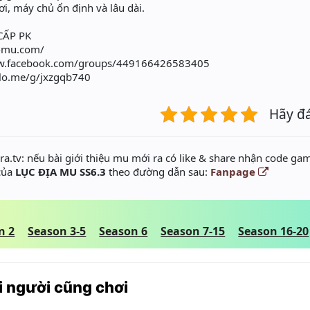
, máy chủ ổn định và lâu dài.
CẤP PK
a-mu.com/
www.facebook.com/groups/449166426583405
zalo.me/g/jxzgqb740
Hãy đ
a.tv: nếu bài giới thiệu mu mới ra có like & share nhận code gam
 của
LỤC ĐỊA MU SS6.3
theo đường dẫn sau:
Fanpage
n 2
Season 3-5
Season 6
Season 7-15
Season 16-20
 người cũng chơi