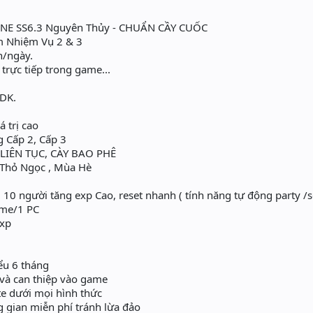
E SS6.3 Nguyên Thủy - CHUẨN CẦY CUỐC
m Nhiệm Vụ 2 & 3
n/ngày.
 trực tiếp trong game...
 DK.
 trị cao
 Cấp 2, Cấp 3
LIÊN TỤC, CÀY BAO PHÊ
 Thỏ Ngọc , Mùa Hè
0 người tăng exp Cao, reset nhanh ( tính năng tự động party /s
ame/1 PC
exp
iểu 6 tháng
và can thiệp vào game
e dưới mọi hình thức
g gian miễn phí tránh lừa đảo