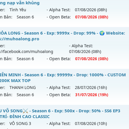
loại: Mu Nguyên bản Webzen
ông nạp vẫn khủng
ới ra tháng 08 2026 - Mở máy chủ
BOSS 24/7 SĂN WCOIN
er:
Tình Yêu
- Alpha Test:
07/08
/2026
(08h)
ack: XShield
 06/08/2626
ên Bản:
Season 6
- Open Beta:
07/08
/2026
(08h)
 9999x - Drop: 80%
 Trống Đồng - Chơi là mê - Không nạp vẫn khủng
ỎA LONG - Season 6 - Exp: 9999x - Drop: 99% - 🌍 Website:
 reset: Reset In Game
s://muhoalong.pro
 mới ra tháng 08 2026 - Mở máy chủ
Tình Yêu
vào 08h ngà
loại: Mu Nguyên bản Webzen
er:
- Alpha Test:
://facebook.com/muhoalong
07/08
/2026
(08h)
p: 9999x - Drop: 90%
ihack: KHÔNG THỂ HACK
ên Bản:
Season 6
- Open Beta:
07/08
/2026
(08h)
ểu reset: Reset In Game
hể loại: Mu Nguyên bản Webzen
ỎA LONG - 🌍 Website: https://muhoalong.pro
IÊN MINH - Season 6 - Exp: 99999x - Drop: 1000% - CUSTOM
 200K MAX TOP
ntihack: ICMPROTECT ✅ 🔴 ✨ ⚡️
ới ra tháng 08 2026 - Mở máy chủ
https://facebook.com
er:
THANH LONG
- Alpha Test:
28/07
/2026
(16h)
 07/08/2626
ên Bản:
Season 6
- Open Beta:
31/07
/2026
(19h)
9999x - Drop: 99%
U LIÊN MINH - CUSTOM 6.15 200K MAX TOP
 VÔ SONG⚔️ - Season 6 - Exp: 500x - Drop: 50% - SS6 EP3
reset: Non Reset
 TRÍ- ĐỈNH CAO CLASSIC
 mới ra tháng 07 2026 - Mở máy chủ
THANH LONG
vào 19
loại: Mu Nguyên bản Webzen
er:
VÔ SONG 3
- Alpha Test:
07/08
/2026
(10h)