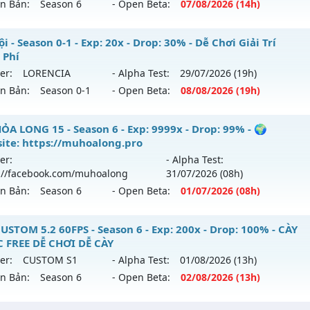
ên Bản:
Season 6
- Open Beta:
07/08
/2026
(14h)
p: 99999x - Drop: 1000%
ack: XShield
ểu reset: Reset In Game
️MU VÔ SONG⚔️ - SS6 EP3 GIẢI TRÍ- ĐỈNH CAO CLASSIC
i - Season 0-1 - Exp: 20x - Drop: 30% - Dễ Chơi Giải Trí
ể loại: Mu Custom thêm đồ mới
 Phí
 mới ra tháng 08 2026 - Mở máy chủ
VÔ SONG 3
vào 14h n
er:
LORENCIA
- Alpha Test:
29/07
/2026
(19h)
tihack: BDC
ên Bản:
Season 0-1
- Open Beta:
08/08
/2026
(19h)
p: 500x - Drop: 50%
ểu reset: Reset In Game
 Nội - Dễ Chơi Giải Trí Miễn Phí
ỎA LONG 15 - Season 6 - Exp: 9999x - Drop: 99% - 🌍
hể loại: Mu Nguyên bản Webzen
ite: https://muhoalong.pro
 mới ra tháng 08 2026 - Mở máy chủ
LORENCIA
vào 19h ng
er:
- Alpha Test:
ntihack: MU8X
://facebook.com/muhoalong
31/07
/2026
(08h)
p: 20x - Drop: 30%
ên Bản:
Season 6
- Open Beta:
01/07
/2026
(08h)
ểu reset: Reset In Game
hể loại: Mu Nguyên bản Webzen
ỎA LONG 15 - 🌍 Website: https://muhoalong.pro
USTOM 5.2 60FPS - Season 6 - Exp: 200x - Drop: 100% - CÀY
 FREE DỄ CHƠI DỄ CÀY
tihack: gold
ới ra tháng 07 2026 - Mở máy chủ
https://facebook.com
er:
CUSTOM S1
- Alpha Test:
01/08
/2026
(13h)
 01/07/2626
ên Bản:
Season 6
- Open Beta:
02/08
/2026
(13h)
9999x - Drop: 99%