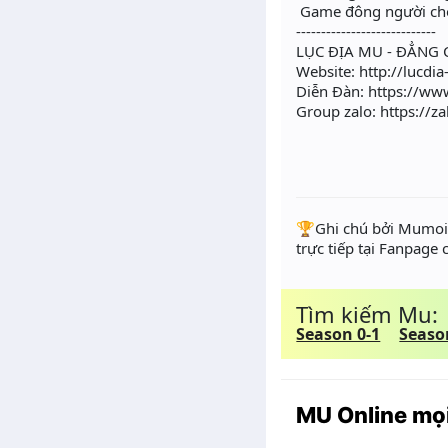
Game đông người chơi
----------------------------
LỤC ĐỊA MU - ĐẲNG 
Website: http://lucdi
Diễn Đàn: https://
Group zalo: https://
️🏆Ghi chú bởi Mumoir
trực tiếp tại Fanpage
Tìm kiếm Mu:
Season 0-1
Seaso
MU Online mọi