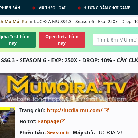
PHIÊN BẢN
MU THEO LOẠI
HƯỚNG DẪN CHƠI GAME
ch Mu Mới Ra
LỤC ĐỊA MU SS6.3 - Season 6 - Exp: 250x - Drop: 
lpha Test hôm
Open beta hôm
nay
nay
SS6.3 - SEASON 6 - EXP: 250X - DROP: 10% - CÀY C
Trang chủ:
http://lucdia-mu.com/
Hỗ trợ:
Fanpage
Phiên bản:
Season 6
-
Máy chủ:
LỤC ĐỊA MU