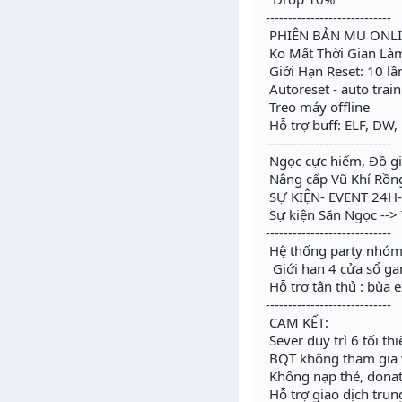
----------------------------
PHIÊN BẢN MU ONLIN
Ko Mất Thời Gian Là
Giới Hạn Reset: 10 lầ
Autoreset - auto train
Treo máy offline
Hỗ trợ buff: ELF, DW,
----------------------------
Ngọc cực hiếm, Đồ giá
Nâng cấp Vũ Khí Rồng
SỰ KIỆN- EVENT 24H-
Sự kiện Săn Ngọc -->
----------------------------
Hệ thống party nhóm 1
Giới hạn 4 cửa sổ g
Hỗ trợ tân thủ : bùa 
----------------------------
CAM KẾT:
Sever duy trì 6 tối th
BQT không tham gia 
Không nạp thẻ, donat
Hỗ trợ giao dịch trun