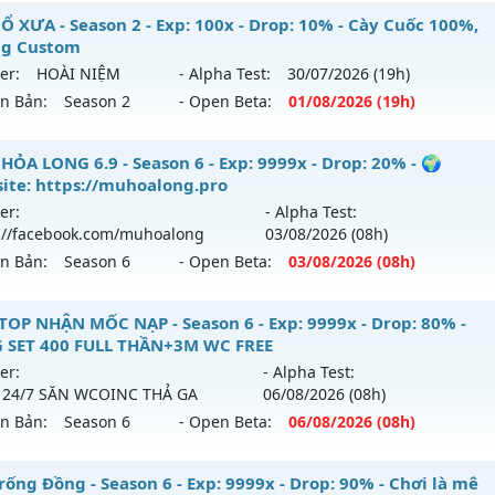
Ổ XƯA - Season 2 - Exp: 100x - Drop: 10% - Cày Cuốc 100%,
g Custom
er:
HOÀI NIỆM
- Alpha Test:
30/07
/2026
(19h)
ên Bản:
Season 2
- Open Beta:
01/08
/2026
(19h)
U CỔ XƯA - Cày Cuốc 100%, Không Custom
HỎA LONG 6.9 - Season 6 - Exp: 9999x - Drop: 20% - 🌍
ite: https://muhoalong.pro
 mới ra tháng 08 2026 - Mở máy chủ
HOÀI NIỆM
vào 19h n
er:
- Alpha Test:
://facebook.com/muhoalong
03/08
/2026
(08h)
p: 100x - Drop: 10%
ên Bản:
Season 6
- Open Beta:
03/08
/2026
(08h)
ểu reset: Reset In Game
hể loại: Mu Nguyên bản Webzen
HỎA LONG 6.9 - 🌍 Website: https://muhoalong.pro
TOP NHẬN MỐC NẠP - Season 6 - Exp: 9999x - Drop: 80% -
 SET 400 FULL THẦN+3M WC FREE
tihack: Phiên bản mới nhất
ới ra tháng 08 2026 - Mở máy chủ
https://facebook.com
er:
- Alpha Test:
 03/08/2626
 24/7 SĂN WCOINC THẢ GA
06/08
/2026
(08h)
ên Bản:
Season 6
- Open Beta:
06/08
/2026
(08h)
9999x - Drop: 20%
reset: Non Reset
 TOP NHẬN MỐC NẠP - TẶNG SET 400 FULL THẦN+3M WC F
rống Đồng - Season 6 - Exp: 9999x - Drop: 90% - Chơi là mê